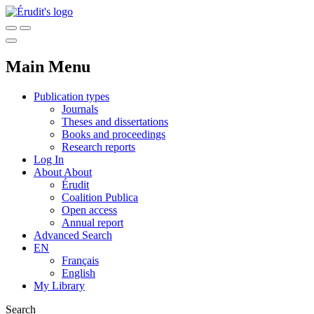
Main Menu
Publication types
Journals
Theses and dissertations
Books and proceedings
Research reports
Log In
About
About
Érudit
Coalition Publica
Open access
Annual report
Advanced Search
EN
Français
English
My Library
Search