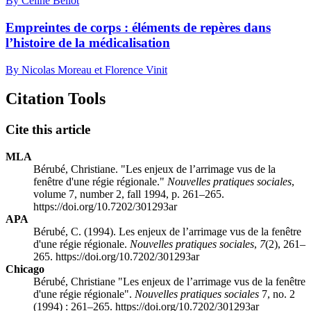
By Céline Bellot
Empreintes de corps : éléments de repères dans
l’histoire de la médicalisation
By Nicolas Moreau et Florence Vinit
Citation Tools
Cite this article
MLA
Bérubé, Christiane. "Les enjeux de l’arrimage vus de la
fenêtre d'une régie régionale."
Nouvelles pratiques sociales
,
volume 7, number 2, fall 1994, p. 261–265.
https://doi.org/10.7202/301293ar
APA
Bérubé, C. (1994). Les enjeux de l’arrimage vus de la fenêtre
d'une régie régionale.
Nouvelles pratiques sociales
,
7
(2), 261–
265. https://doi.org/10.7202/301293ar
Chicago
Bérubé, Christiane "Les enjeux de l’arrimage vus de la fenêtre
d'une régie régionale".
Nouvelles pratiques sociales
7, no. 2
(1994) : 261–265. https://doi.org/10.7202/301293ar