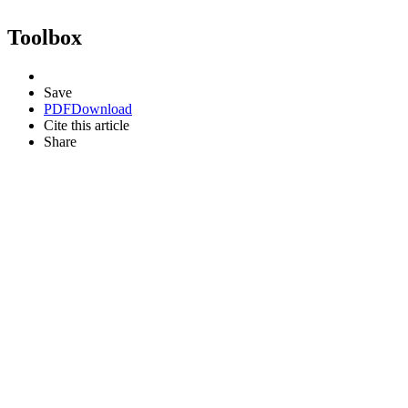
Toolbox
Save
PDF
Download
Cite this article
Share