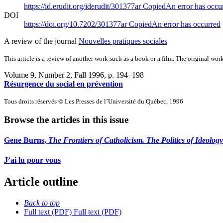
https://id.erudit.org/iderudit/301377ar
Copied
An error has occu
DOI
https://doi.org/10.7202/301377ar
Copied
An error has occurred
A review of the journal
Nouvelles pratiques sociales
This article is a review of another work such as a book or a film. The original work
Volume 9, Number 2, Fall 1996
, p. 194–198
Résurgence du social en prévention
Tous droits réservés © Les Presses de l’Université du Québec, 1996
Browse the articles in this issue
Gene Burns,
The Frontiers of Catholicism. The Politics of Ideology
J’ai lu pour vous
Article outline
Back to top
Full text (PDF)
Full text (PDF)