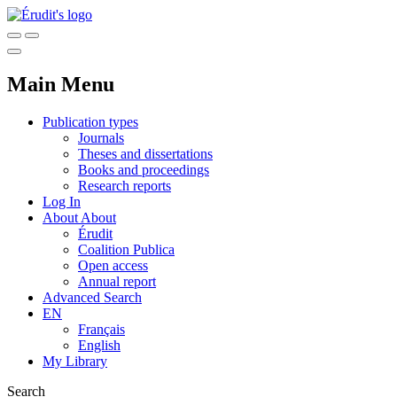
Main Menu
Publication types
Journals
Theses and dissertations
Books and proceedings
Research reports
Log In
About
About
Érudit
Coalition Publica
Open access
Annual report
Advanced Search
EN
Français
English
My Library
Search