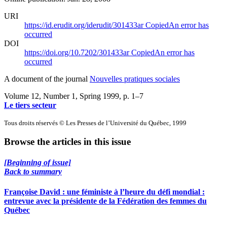
URI
https://id.erudit.org/iderudit/301433ar
Copied
An error has
occurred
DOI
https://doi.org/10.7202/301433ar
Copied
An error has
occurred
A document of the journal
Nouvelles pratiques sociales
Volume 12, Number 1, Spring 1999
, p. 1–7
Le tiers secteur
Tous droits réservés © Les Presses de l’Université du Québec, 1999
Browse the articles in this issue
[Beginning of issue]
Back to summary
Françoise David : une féministe à l’heure du défi mondial :
entrevue avec la présidente de la Fédération des femmes du
Québec