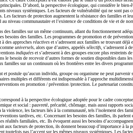
ons principales. D’abord, la perspective écologique, qui considère le bie
rents niveaux systémiques. Les facteurs de vulnérabilité qui ne sont pa
. Les facteurs de protection augmentent la résistance des familles et l
el au niveau communautaire et l’existence de conditions de vie et de norm
oins des familles sur un même continuum, allant du fonctionnement adéqu
é des besoins des familles. Les programmes de promotion et de préventi
nt à des approches
réactives
et s’adressent aux familles se trouvant déjà e
és comme
universels
, alors que d’autres, appelés
sélectifs,
s’adressent à de
rventions
indiquées
et s’adressent à des groupes encore plus restreints d
ns le besoin de recevoir d’autres formes de soutien disponibles dans les 
x familles sur un continuum où les frontières entre les divers programm
t et postule qu’aucun individu, groupe ou organisme ne peut parvenir se
ires multiples et différents est indispensable à l’approche multidimensi
rventions en promotion / prévention /protection. Le partenariat constitue
correspond à la perspective écologique adoptée pour le cadre conceptuel d
ique et social : pauvreté, précarité, chômage, mais aussi rapports sociau
 la violence, les facteurs liés à la communauté, tels l’isolement des famill
erventions tardives, etc. Concernant les besoins des familles, ils parlen
r les réalités familiales, etc. Ils évoquent aussi les besoins d’accompag
rait aux facteurs de protection, ils donnent beaucoup d’importance à la
tent toutefois pas l’accent sur les mêmes niveaux systémiques. Les facteu