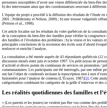
personnes susceptibles d’avoir une vision différenciée du bien-être d
b) des intervenants ainsi que des coordonnateurs oeuvrant à différents 
L’équipe du projet a procédé à la diffusion des résultats de l’étude en
2001 ; Prilleltensky et Nelson, 2000) ; b) une trousse vulgarisée offra
(Peirson
et al.
, 1998).
Cet article focalise sur les résultats du volet québécois de la consultat
de la conception du bien-être des familles pour vérifier la congruence 
des familles et l’évolution des problèmes ; b) la vision et les valeurs r
principales conclusions de la recension des écrits sont d’abord évoqué
renforcer et enrichir l’analyse.
La consultation a été menée auprès de 43 répondants québécois (12 cons
discussion menés entre juin et octobre 1997. Un petit noyau de personn
d’activité et divers points du continuum de services en promotion / prév
communautaires. Les participants ont été interrogés, par une même pers
ont fait l’objet de condensés incluant la transcription mot à mot d’ext
fusionnées pour l’analyse de contenu (L’Écuyer, 1987)
[3]
. Cette anal
catégorisation combinant les catégories de la grille d’entrevue et des 
Les réalités quotidiennes des familles et l
« (Les parents et les jeunes) ne veulent pas être vus comme des probl
d’organiser les connaissances contemporaines sur le bien-être des famil