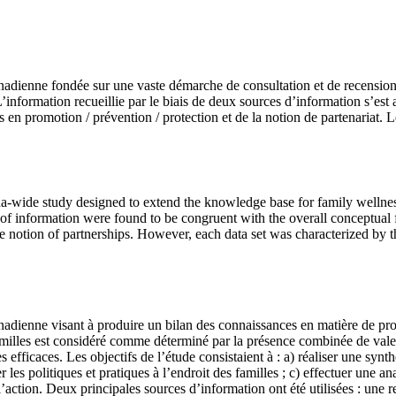
anadienne fondée sur une vaste démarche de consultation et de recension
L’information recueillie par le biais de deux sources d’information s’est
 en promotion / prévention / protection et de la notion de partenariat. 
a-wide study designed to extend the knowledge base for family wellnes
 of information were found to be congruent with the overall conceptual
e notion of partnerships. However, each data set was characterized by t
anadienne visant à produire un bilan des connaissances en matière de pr
amilles est considéré comme déterminé par la présence combinée de valeu
s efficaces. Les objectifs de l’étude consistaient à : a) réaliser une syn
r les politiques et pratiques à l’endroit des familles ; c) effectuer une a
action. Deux principales sources d’information ont été utilisées : une re