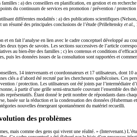
es familles : a) des conseillers en planification, en gestion et en rec
points du continuum de services en promotion / prévention / protection ; 
 utilisant différentes modalités : a) des publications scientifiques (Nel
nt un résumé des principales conclusions de l’étude (Prilleltensky
et al.,
ion et en fait l’analyse en lien avec le cadre conceptuel développé au cou
des deux types de savoirs. Les sections successives de l’article correspo
elatives au bien-être des familles ; c) les contenus et conditions d’effic
es, puis les données issues de la consultation sont rapportées et commen
eillers, 14 intervenants et coordonnateurs et 17 utilisateurs, dont 10 a
es clés a d’abord été recruté par les chercheures québécoises. Ces perso
ention / protection. Les utilisateurs ont été joints par l’intermédiaire 
onne, à partir d’une grille semi-structurée couvrant l’ensemble des thèm
raits représentatifs. Étant donné le petit nombre de répondants dans cha
yse, basée sur la réduction et la condensation des données (Huberman et
catégories nouvelles émergeant spontanément du matériel recueilli.
’évolution des problèmes
èmes, mais comme des gens qui vivent une réalité. » (Intervenant.) L’ét
les. Ce cadre conceptuel a été élaboré par le biais d’un processus itérat