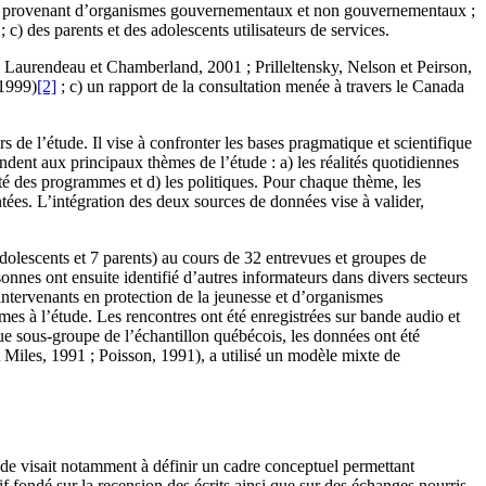
herche provenant d’organismes gouvernementaux et non gouvernementaux ;
c) des parents et des adolescents utilisateurs de services.
son, Laurendeau et Chamberland, 2001 ; Prilleltensky, Nelson et Peirson,
1999)
[2]
; c) un rapport de la consultation menée à travers le Canada
rs de l’étude. Il vise à confronter les bases pragmatique et scientifique
ndent aux principaux thèmes de l’étude : a) les réalités quotidiennes
acité des programmes et d) les politiques. Pour chaque thème, les
tées. L’intégration des deux sources de données vise à valider,
dolescents et 7 parents) au cours de 32 entrevues et groupes de
nnes ont ensuite identifié d’autres informateurs dans divers secteurs
d’intervenants en protection de la jeunesse et d’organismes
es à l’étude. Les rencontres ont été enregistrées sur bande audio et
que sous-groupe de l’échantillon québécois, les données ont été
 Miles, 1991 ; Poisson, 1991), a utilisé un modèle mixte de
ude visait notamment à définir un cadre conceptuel permettant
if fondé sur la recension des écrits ainsi que sur des échanges nourris