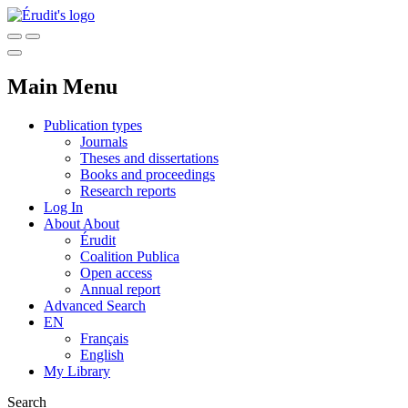
Main Menu
Publication types
Journals
Theses and dissertations
Books and proceedings
Research reports
Log In
About
About
Érudit
Coalition Publica
Open access
Annual report
Advanced Search
EN
Français
English
My Library
Search