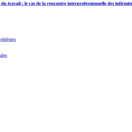
u travail : le cas de la rencontre interprofessionnelle des infirmiè
problèmes
ales