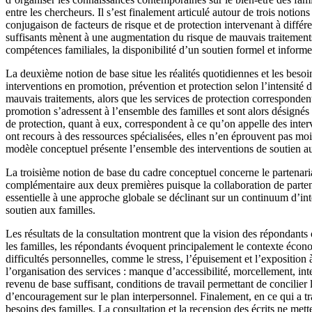
entre les chercheurs. Il s’est finalement articulé autour de trois noti
conjugaison de facteurs de risque et de protection intervenant à diffé
suffisants mènent à une augmentation du risque de mauvais traitements
compétences familiales, la disponibilité d’un soutien formel et inform
La deuxième notion de base situe les réalités quotidiennes et les bes
interventions en promotion, prévention et protection selon l’intensit
mauvais traitements, alors que les services de protection corresponde
promotion s’adressent à l’ensemble des familles et sont alors désign
de protection, quant à eux, correspondent à ce qu’on appelle des inte
ont recours à des ressources spécialisées, elles n’en éprouvent pas moi
modèle conceptuel présente l’ensemble des interventions de soutien au
La troisième notion de base du cadre conceptuel concerne le partenaria
complémentaire aux deux premières puisque la collaboration de partena
essentielle à une approche globale se déclinant sur un continuum d’inte
soutien aux familles.
Les résultats de la consultation montrent que la vision des répondants 
les familles, les répondants évoquent principalement le contexte économ
difficultés personnelles, comme le stress, l’épuisement et l’exposition à
l’organisation des services : manque d’accessibilité, morcellement, int
revenu de base suffisant, conditions de travail permettant de concilie
d’encouragement sur le plan interpersonnel. Finalement, en ce qui a t
besoins des familles. La consultation et la recension des écrits ne met