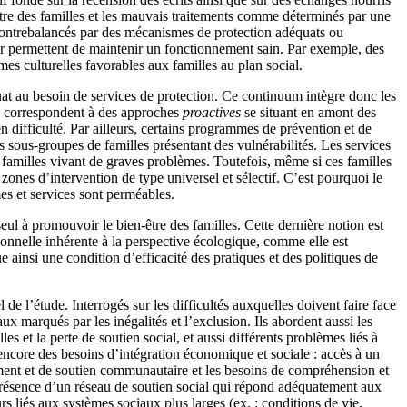
n-être des familles et les mauvais traitements comme déterminés par une
s contrebalancés par des mécanismes de protection adéquats ou
eur permettent de maintenir un fonctionnement sain. Par exemple, des
es culturelles favorables aux familles au plan social.
at au besoin de services de protection. Ce continuum intègre donc les
on correspondent à des approches
proactives
se situant en amont des
n difficulté. Par ailleurs, certains programmes de prévention et de
s sous-groupes de familles présentant des vulnérabilités. Les services
e familles vivant de graves problèmes. Toutefois, même si ces familles
zones d’intervention de type universel et sélectif. C’est pourquoi le
es et services sont perméables.
ul à promouvoir le bien-être des familles. Cette dernière notion est
onnelle inhérente à la perspective écologique, comme elle est
 ainsi une condition d’efficacité des pratiques et des politiques de
e l’étude. Interrogés sur les difficultés auxquelles doivent faire face
x marqués par les inégalités et l’exclusion. Ils abordent aussi les
es et la perte de soutien social, et aussi différents problèmes liés à
t encore des besoins d’intégration économique et sociale : accès à un
nement et de soutien communautaire et les besoins de compréhension et
 présence d’un réseau de soutien social qui répond adéquatement aux
rs liés aux systèmes sociaux plus larges (ex. : conditions de vie,