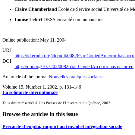
Claire Chamberland
École de Service social
Université de M
Louise Lefort
DESS en santé communautaire
Online publication: May 11, 2004
URI
https://id.erudit.org/iderudit/008265ar
Copied
An error has occu
DOI
https://doi.org/10.7202/008265ar
Copied
An error has occurred
An article of the journal
Nouvelles pratiques sociales
Volume 15, Number 1, 2002
, p. 131–146
La solidarité internationale
Tous droits réservés © Les Presses de l'Université du Québec, 2002
Browse the articles in this issue
Précarité d’emploi, rapport au travail et intégration sociale