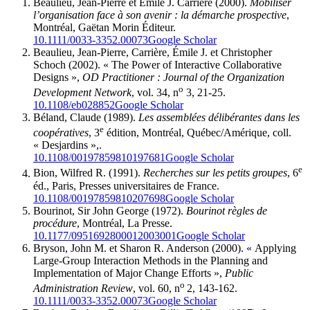
Beaulieu
, Jean-Pierre et Émile J.
Carrière
(2000).
Mobiliser
l’organisation face à son avenir : la démarche prospective
,
Montréal, Gaëtan Morin Éditeur.
10.1111/0033-3352.00073
Google Scholar
Beaulieu
, Jean-Pierre,
Carrière
, Émile J. et Christopher
Schoch
(2002). « The Power of Interactive Collaborative
Designs »,
OD Practitioner : Journal of the Organization
o
Development Network
, vol. 34, n
3, 21-25.
10.1108/eb028852
Google Scholar
Béland
, Claude (1989).
Les assemblées délibérantes dans les
e
coopératives
, 3
édition, Montréal, Québec/Amérique, coll.
« Desjardins »,.
10.1108/00197859810197681
Google Scholar
e
Bion
, Wilfred R. (1991).
Recherches sur les petits groupes
, 6
éd., Paris, Presses universitaires de France.
10.1108/00197859810207698
Google Scholar
Bourinot
, Sir John George (1972).
Bourinot règles de
procédure
, Montréal, La Presse.
10.1177/0951692800012003001
Google Scholar
Bryson
, John M. et Sharon R.
Anderson
(2000). « Applying
Large-Group Interaction Methods in the Planning and
Implementation of Major Change Efforts »,
Public
o
Administration Review
, vol. 60, n
2, 143-162.
10.1111/0033-3352.00073
Google Scholar