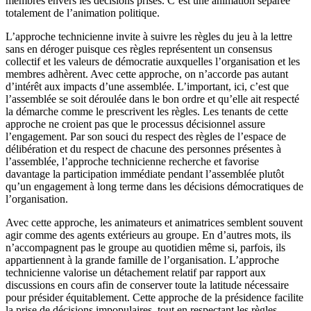
membres envers les décisions prises. C’est une animation séparée
totalement de l’animation politique.
L’approche technicienne invite à suivre les règles du jeu à la lettre
sans en déroger puisque ces règles représentent un consensus
collectif et les valeurs de démocratie auxquelles l’organisation et les
membres adhèrent. Avec cette approche, on n’accorde pas autant
d’intérêt aux impacts d’une assemblée. L’important, ici, c’est que
l’assemblée se soit déroulée dans le bon ordre et qu’elle ait respecté
la démarche comme le prescrivent les règles. Les tenants de cette
approche ne croient pas que le processus décisionnel assure
l’engagement. Par son souci du respect des règles de l’espace de
délibération et du respect de chacune des personnes présentes à
l’assemblée, l’approche technicienne recherche et favorise
davantage la participation immédiate pendant l’assemblée plutôt
qu’un engagement à long terme dans les décisions démocratiques de
l’organisation.
Avec cette approche, les animateurs et animatrices semblent souvent
agir comme des agents extérieurs au groupe. En d’autres mots, ils
n’accompagnent pas le groupe au quotidien même si, parfois, ils
appartiennent à la grande famille de l’organisation. L’approche
technicienne valorise un détachement relatif par rapport aux
discussions en cours afin de conserver toute la latitude nécessaire
pour présider équitablement. Cette approche de la présidence facilite
la prise de décisions impopulaires, tout en respectant les règles