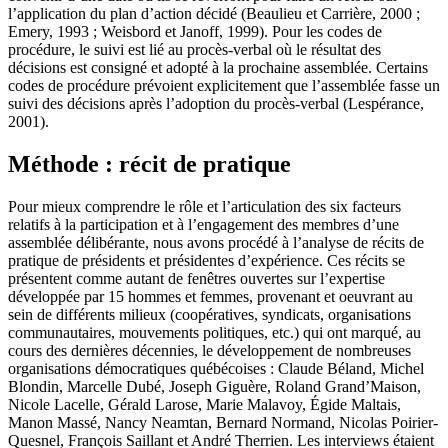
l’application du plan d’action décidé (Beaulieu et Carrière, 2000 ;
Emery, 1993 ; Weisbord et Janoff, 1999). Pour les codes de
procédure, le suivi est lié au procès-verbal où le résultat des
décisions est consigné et adopté à la prochaine assemblée. Certains
codes de procédure prévoient explicitement que l’assemblée fasse un
suivi des décisions après l’adoption du procès-verbal (Lespérance,
2001).
Méthode : récit de pratique
Pour mieux comprendre le rôle et l’articulation des six facteurs
relatifs à la participation et à l’engagement des membres d’une
assemblée délibérante, nous avons procédé à l’analyse de récits de
pratique de présidents et présidentes d’expérience. Ces récits se
présentent comme autant de fenêtres ouvertes sur l’expertise
développée par 15 hommes et femmes, provenant et oeuvrant au
sein de différents milieux (coopératives, syndicats, organisations
communautaires, mouvements politiques, etc.) qui ont marqué, au
cours des dernières décennies, le développement de nombreuses
organisations démocratiques québécoises : Claude Béland, Michel
Blondin, Marcelle Dubé, Joseph Giguère, Roland Grand’Maison,
Nicole Lacelle, Gérald Larose, Marie Malavoy, Égide Maltais,
Manon Massé, Nancy Neamtan, Bernard Normand, Nicolas Poirier-
Quesnel, François Saillant et André Therrien. Les interviews étaient