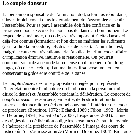
Le couple danseur
La personne responsable de l’animation doit, selon nos répondants,
s’investir pleinement dans le déroulement de l’assemblée et sentir
l’assemblée. Pour sa part, l’assemblée doit faire confiance en la
présidence pour exécuter les bons pas de danse au bon moment. Le
respect de la méthode, du code, est très important. Cette danse doit
déjà être connue (formation) et l’on doit en maîtriser les rudiments
(c’est-à-dire la procédure, tels des pas de bases). L’animation est,
malgré le caractère très rationnel de l’application d’un code, affaire
d’implication émotive, intuitive et relationnelle. On pourrait
comparer son rôle à celui de la meneuse ou du meneur d’un long
tango, où celle ou celui qui anime, investit sa personne, tout en
conservant la grâce et le contrôle de la danse.
Le
couple danseur
est une proposition imagée pour représenter
l’interrelation entre l’animatrice ou l’animateur (la personne qui
dirige la danse) et l’assemblée pendant la délibération. Le concept de
couple danseur
tire son sens, en partie, de la structuration du
processus démocratique décisionnel convenu à l’intérieur des codes
de procédure (Bourinot, 1972 ; Béland, 1989 ; Filion, 1992 ; Morin
et Delorme, 1994 ; Robert
et al.
, 2000 ; Lespérance, 2001). L’une
des règles de la délibération oblige les personnes désirant intervenir
à s’adresser à la présidence de l’assemblée à l’image des cours de
justice où l’on s’adresse au juge (Morin et Delorme, 1994). Bien que