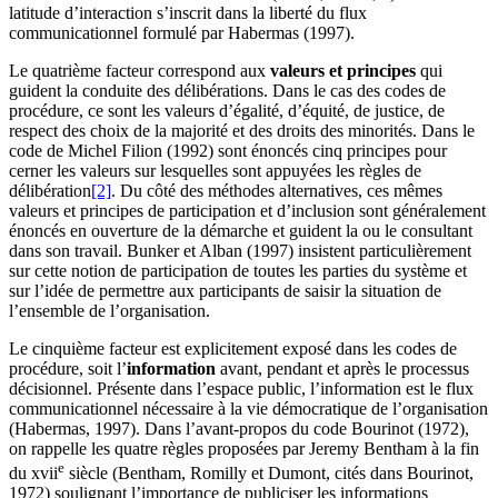
latitude d’interaction s’inscrit dans la liberté du flux
communicationnel formulé par Habermas (1997).
Le quatrième facteur correspond aux
valeurs et principes
qui
guident la conduite des délibérations. Dans le cas des codes de
procédure, ce sont les valeurs d’égalité, d’équité, de justice, de
respect des choix de la majorité et des droits des minorités. Dans le
code de Michel Filion (1992) sont énoncés cinq principes pour
cerner les valeurs sur lesquelles sont appuyées les règles de
délibération
[2]
. Du côté des méthodes alternatives, ces mêmes
valeurs et principes de participation et d’inclusion sont généralement
énoncés en ouverture de la démarche et guident la ou le consultant
dans son travail. Bunker et Alban (1997) insistent particulièrement
sur cette notion de participation de toutes les parties du système et
sur l’idée de permettre aux participants de saisir la situation de
l’ensemble de l’organisation.
Le cinquième facteur est explicitement exposé dans les codes de
procédure, soit l’
information
avant, pendant et après le processus
décisionnel. Présente dans l’espace public, l’information est le flux
communicationnel nécessaire à la vie démocratique de l’organisation
(Habermas, 1997). Dans l’avant-propos du code Bourinot (1972),
on rappelle les quatre règles proposées par Jeremy Bentham à la fin
e
du
xvii
siècle (Bentham, Romilly et Dumont, cités dans Bourinot,
1972) soulignant l’importance de publiciser les informations