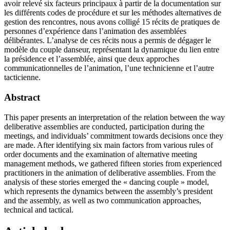
avoir relevé six facteurs principaux à partir de la documentation sur
les différents codes de procédure et sur les méthodes alternatives de
gestion des rencontres, nous avons colligé 15 récits de pratiques de
personnes d’expérience dans l’animation des assemblées
délibérantes. L’analyse de ces récits nous a permis de dégager le
modèle du couple danseur, représentant la dynamique du lien entre
la présidence et l’assemblée, ainsi que deux approches
communicationnelles de l’animation, l’une technicienne et l’autre
tacticienne.
Abstract
This paper presents an interpretation of the relation between the way
deliberative assemblies are conducted, participation during the
meetings, and individuals’ commitment towards decisions once they
are made. After identifying six main factors from various rules of
order documents and the examination of alternative meeting
management methods, we gathered fifteen stories from experienced
practitioners in the animation of deliberative assemblies. From the
analysis of these stories emerged the « dancing couple » model,
which represents the dynamics between the assembly’s president
and the assembly, as well as two communication approaches,
technical and tactical.