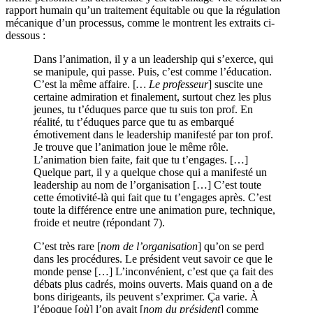
rapport humain qu’un traitement équitable ou que la régulation
mécanique d’un processus, comme le montrent les extraits ci-
dessous :
Dans l’animation, il y a un leadership qui s’exerce, qui
se manipule, qui passe. Puis, c’est comme l’éducation.
C’est la même affaire. [
… Le professeur
] suscite une
certaine admiration et finalement, surtout chez les plus
jeunes, tu t’éduques parce que tu suis ton prof. En
réalité, tu t’éduques parce que tu as embarqué
émotivement dans le leadership manifesté par ton prof.
Je trouve que l’animation joue le même rôle.
L’animation bien faite, fait que tu t’engages. […]
Quelque part, il y a quelque chose qui a manifesté un
leadership au nom de l’organisation […] C’est toute
cette émotivité-là qui fait que tu t’engages après. C’est
toute la différence entre une animation pure, technique,
froide et neutre (répondant 7).
C’est très rare [
nom de l’organisation
] qu’on se perd
dans les procédures. Le président veut savoir ce que le
monde pense […] L’inconvénient, c’est que ça fait des
débats plus cadrés, moins ouverts. Mais quand on a de
bons dirigeants, ils peuvent s’exprimer. Ça varie. À
l’époque [
où
] l’on avait [
nom du président
] comme