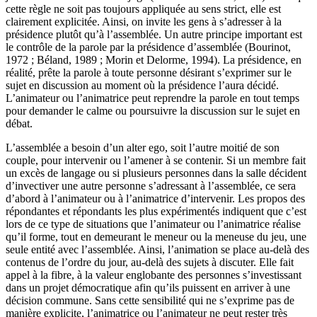
cette règle ne soit pas toujours appliquée au sens strict, elle est
clairement explicitée. Ainsi, on invite les gens à s’adresser à la
présidence plutôt qu’à l’assemblée. Un autre principe important est
le contrôle de la parole par la présidence d’assemblée (Bourinot,
1972 ; Béland, 1989 ; Morin et Delorme, 1994). La présidence, en
réalité, prête la parole à toute personne désirant s’exprimer sur le
sujet en discussion au moment où la présidence l’aura décidé.
L’animateur ou l’animatrice peut reprendre la parole en tout temps
pour demander le calme ou poursuivre la discussion sur le sujet en
débat.
L’assemblée a besoin d’un alter ego, soit l’autre moitié de son
couple, pour intervenir ou l’amener à se contenir. Si un membre fait
un excès de langage ou si plusieurs personnes dans la salle décident
d’invectiver une autre personne s’adressant à l’assemblée, ce sera
d’abord à l’animateur ou à l’animatrice d’intervenir. Les propos des
répondantes et répondants les plus expérimentés indiquent que c’est
lors de ce type de situations que l’animateur ou l’animatrice réalise
qu’il forme, tout en demeurant le meneur ou la meneuse du jeu, une
seule entité avec l’assemblée. Ainsi, l’animation se place au-delà des
contenus de l’ordre du jour, au-delà des sujets à discuter. Elle fait
appel à la fibre, à la valeur englobante des personnes s’investissant
dans un projet démocratique afin qu’ils puissent en arriver à une
décision commune. Sans cette sensibilité qui ne s’exprime pas de
manière explicite, l’animatrice ou l’animateur ne peut rester très