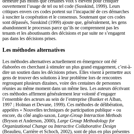
demeure pas moins que certaines voix s’élèvent pour critiquer
ouvertement l’usage de tel ou tel code (Susskind, 1999). Leurs
critiques envers ces codes portent sur l’incapacité de ces démarches
à susciter la coopération et le consensus. Soutenant que ces codes
sont dépassés, Susskind (1999) ajoute que, généralement, les gens
abandonnent le processus parce qu’ils ne comprennent pas les
tenants et les aboutissants des décisions et par suite ne s’engagent
pas dans les décisions prises.
Les méthodes alternatives
Les méthodes alternatives actuellement en émergence ont été
élaborées en cherchant à stimuler un plus grand engagement, c’est-à-
dire un soutien dans les décisions prises. Elles visent à permettre aux
gens de trouver des solutions à leur problème lors de rencontres
regroupant plusieurs dizaines, voire des centaines de personnes
réunies au même moment dans un même lieu. Les auteurs décrivant
ces méthodes affirment généralement leur volonté d’engager
l’ensemble des acteurs au sein de l’entreprise (Bunker et Alban,
1997 ; Holman et Devane, 1999). Ces méthodes de délibération,
appelées « Nouvelles techniques de participation publique » ou
encore, du côté anglo-saxon,
Large-Group Interaction Methods
(Bryson et Anderson, 2000),
Large Group Methodology for
Organizational Change
ou
Interactive Collaborative Design
(Beaulieu, Carrière et Schoch, 2002), sont de plus en plus présentes