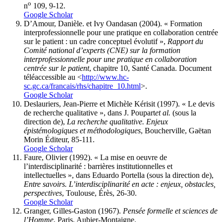
o
n
109, 9-12.
Google Scholar
D’Amour
, Danièle. et Ivy
Oandasan
(2004). « Formation
interprofessionnelle pour une pratique en collaboration centrée
sur le patient : un cadre conceptuel évolutif »,
Rapport du
Comité national d’experts (CNE) sur la formation
interprofessionnelle pour une pratique en collaboration
centrée sur le patient
, chapitre 10, Santé Canada. Document
téléaccessible au <
http://www.hc-
sc.gc.ca/francais/rhs/chapitre_10.html
>.
Google Scholar
Deslauriers
, J
ean-Pierre et
M
ichèle
Kérisit
(1997). «
Le devis
de recherche qualitative », dans J.
Poupart
et
al.
(sous la
direction de),
La recherche qualitative. Enjeux
épistémologiques et méthodologiques
, Boucherville, Gaëtan
Morin Éditeur, 85-111.
Google Scholar
Faure
, Olivier (1992). « La mise en oeuvre de
l’interdisciplinarité : barrières institutionnelles et
intellectuelles », dans Eduardo
Portella
(sous la direction de),
Entre savoirs. L’interdisciplinarité en acte
: enjeux, obstacles,
perspectives
, Toulouse, Érès, 26-30.
Google Scholar
Granger
, Gilles-Gaston (1967).
Pensée formelle et sciences de
l’Homme
, Paris, Aubier-Montaigne.