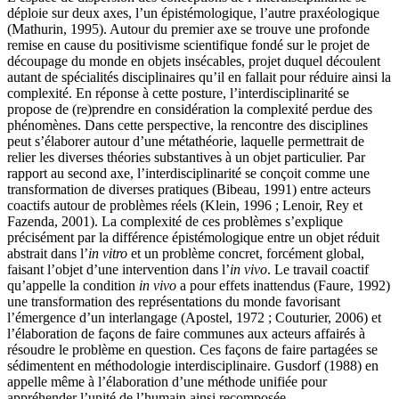
déploie sur deux axes, l’un épistémologique, l’autre praxéologique
(Mathurin, 1995). Autour du premier axe se trouve une profonde
remise en cause du positivisme scientifique fondé sur le projet de
découpage du monde en objets insécables, projet duquel découlent
autant de spécialités disciplinaires qu’il en fallait pour réduire ainsi la
complexité. En réponse à cette posture, l’interdisciplinarité se
propose de (re)prendre en considération la complexité perdue des
phénomènes. Dans cette perspective, la rencontre des disciplines
peut s’élaborer autour d’une métathéorie, laquelle permettrait de
relier les diverses théories substantives à un objet particulier. Par
rapport au second axe, l’interdisciplinarité se conçoit comme une
transformation de diverses pratiques (Bibeau, 1991) entre acteurs
coactifs autour de problèmes réels (Klein, 1996 ; Lenoir, Rey et
Fazenda, 2001). La complexité de ces problèmes s’explique
précisément par la différence épistémologique entre un objet réduit
abstrait dans l’
in vitro
et un problème concret, forcément global,
faisant l’objet d’une intervention dans l’
in vivo
. Le travail coactif
qu’appelle la condition
in
vivo
a pour effets inattendus (Faure, 1992)
une transformation des représentations du monde favorisant
l’émergence d’un interlangage (Apostel, 1972 ; Couturier, 2006) et
l’élaboration de façons de faire communes aux acteurs affairés à
résoudre le problème en question. Ces façons de faire partagées se
sédimentent en méthodologie interdisciplinaire. Gusdorf (1988) en
appelle même à l’élaboration d’une méthode unifiée pour
appréhender l’unité de l’humain ainsi recomposée.