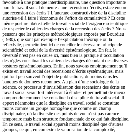
favorable à une pratique interdisciplinaire, une question importante
pour le travail social demeure : une recension d’écrits, est-ce encore
une recension des écrits ? L’ancrage constructiviste de la discipline
autorise-t-il à faire l’économie de l’effort de cumulativité ? Et cette
même posture libère-t-elle le travail social de l’exigence scientifique
de respecter le cahier des charges de la recension des écrits ? Nous
pensons que les principes méthodologiques exposés par Bourdieu
(1980), que sont par exemple l’explicitation théorique ou la
réflexivité, permettraient ici de concilier le nécessaire principe de
scientificité et celui de la diversité épistémologique. En fait, la
diversité n’est pas en cause ici, mais bien la pratique d’occultation
des règles constituant les cahiers des charges découlant des diverses
postures épistémologiques. Enfin, nous savons empiriquement qu’il
existe en travail social des recensions d’écrits systématiques, mais
qui font peu souvent l’objet de publications, du moins dans les
banques de données reconnues. Au plan d’une sociologie de la
science, ce processus d’invisibilisation des recensions des écrits en
travail social serait fort intéressant à étudier et permettrait de mieux
comprendre comment se constitue la discipline du travail social. Il
appert néanmoins que la discipline en travail social se constitue
moins comme un groupe homogène que comme un champ
disciplinaire, où la diversité des points de vue n’est pas carence
temporaire mais bien structure fondamentale de ce qui fait discipline.
En ce sens, le travail social apparaît moins discipliné que d’autres
groupes, ce qui, en contexte de valorisation de la complexité,