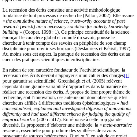
La recension des écrits constitue une activité méthodologique
fondatrice de tout processus de recherche (Patton, 2002). Elle assure
«
the cumulative nature of science, trustworthy accounts of past
research [which] are a necessary condition for orderly knowledge
building
» (Cooper, 1998 : 1). Ce principe constitutif de la science,
énonçant le caractère global et cumulé du savoir, pousse le
chercheur à tenir compte des savoirs en périphérie de son champ
disciplinaire pour ouvrir ses horizons (Deslauriers et Kérisit, 1997).
Au moins sous cet aspect, la pratique de recension des écrits est au
coeur des pratiques scientifiques interdisciplinaires.
En raison de son caractère fondateur de l’activité scientifique, la
recension des écrits devrait s’appuyer sur un cahier des charges
[1]
pour garantir sa scientificité. Greenhalgh
et
al.
(2005) relèvent
cependant une grande variabilité d’approches dans la manière de
réaliser une recension des écrits. À propos de leur propre thème de
recherche, soit l’innovation, ces auteurs ont donc observé que les
chercheurs affiliés à différentes traditions épistémologiques «
had
conceptualised, explained and investigated diffusion of innovations
differently and had used different criteria for judging the quality of
empirical work
» (2005 : 417). En réponse à cette trop grande
diversité, ils proposent d’élaborer une méthode, la «
meta-narrative
review
», essentielle pour produire des synthèses de savoirs
provenant de sources hétérogènes. Quoi qu’il en soit de ce projet