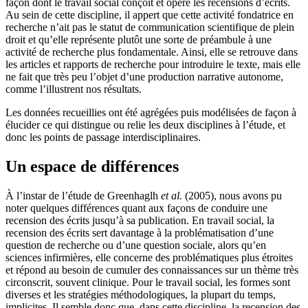
façon dont le travail social conçoit et opère les recensions d’écrits.
Au sein de cette discipline, il appert que cette activité fondatrice en
recherche n’ait pas le statut de communication scientifique de plein
droit et qu’elle représente plutôt une sorte de préambule à une
activité de recherche plus fondamentale. Ainsi, elle se retrouve dans
les articles et rapports de recherche pour introduire le texte, mais elle
ne fait que très peu l’objet d’une production narrative autonome,
comme l’illustrent nos résultats.
Les données recueillies ont été agrégées puis modélisées de façon à
élucider ce qui distingue ou relie les deux disciplines à l’étude, et
donc les points de passage interdisciplinaires.
Un espace de différences
À l’instar de l’étude de Greenhaglh
et
al.
(2005), nous avons pu
noter quelques différences quant aux façons de conduire une
recension des écrits jusqu’à sa publication. En travail social, la
recension des écrits sert davantage à la problématisation d’une
question de recherche ou d’une question sociale, alors qu’en
sciences infirmières, elle concerne des problématiques plus étroites
et répond au besoin de cumuler des connaissances sur un thème très
circonscrit, souvent clinique. Pour le travail social, les formes sont
diverses et les stratégies méthodologiques, la plupart du temps,
implicites. Il semble donc que, dans cette discipline, la recension des