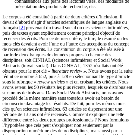
connaissances aux plans des lectorats visés, des modalités de
présentation des produits de recherche, etc.
Le corpus a été constitué à partir de deux critères d’inclusion. Il
devait d’abord s’agir d’articles scientifiques de langue anglaise ou
française
[2]
provenant du travail social ou des sciences infirmières,
puis de textes ayant explicitement comme principal objectif de
recenser des écrits. Pour ce dernier critère, le titre, le résumé ou les
mots clés devaient avoir l’une ou l’autre des acceptions du concept
de recension des écrits. La constitution du corpus a été réalisée à
partir de deux banques de données propres à chacune des
disciplines, soit CINHAL (sciences infirmières) et Social Work
Abstracts (travail social). Dans CINHAL, 1352 résultats ont été
obtenus pour le mot clé «
literature review
»
. Nous avons par la suite
réduit ce nombre à 652, puis à 128 en sélectionnant le type d’article
sous la rubrique «
review articles
»
et en croisant les critères. Nous
avons retenu les 50 résultats les plus récents, lesquels se distribuaient
sur moins de trois ans. Dans Social Work Abstracts, nous avons
procédé de la même manière sans toutefois avoir eu besoin de
circonscrire davantage les résultats. De fait, pour les mêmes mots
clés qu’en sciences infirmières, 63 articles se dispersant sur une
période de 13 ans ont été recensés. Comment expliquer une telle
différence entre les deux groupes professionnels ? Nous formulons
l’hypothèse que cela peut s’expliquer non seulement par la
disproportion numérique des deux disciplines, mais aussi par la