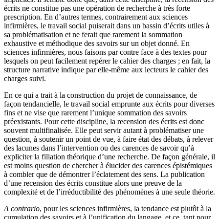
écrits ne constitue pas une opération de recherche à très forte
prescription. En d’autres termes, contrairement aux sciences
infirmières, le travail social puiserait dans un bassin d’écrits utiles à
sa problématisation et ne ferait que rarement la sommation
exhaustive et méthodique des savoirs sur un objet donné. En
sciences infirmières, nous faisons par contre face à des textes pour
lesquels on peut facilement repérer le cahier des charges ; en fait, la
structure narrative indique par elle-même aux lecteurs le cahier des
charges suivi.
En ce qui a trait à la construction du projet de connaissance, de
façon tendancielle, le travail social emprunte aux écrits pour diverses
fins et ne vise que rarement l’unique sommation des savoirs
préexistants. Pour cette discipline, la recension des écrits est donc
souvent multifinalisée. Elle peut servir autant à problématiser une
question, à soutenir un point de vue, à faire état des débats, à relever
des lacunes dans l’intervention ou des carences de savoir qu’à
expliciter la filiation théorique d’une recherche. De façon générale, il
est moins question de chercher à élucider des carences épistémiques
à combler que de démontrer l’éclatement des sens. La publication
d’une recension des écrits constitue alors une preuve de la
complexité et de l’irréductibilité des phénomènes à une seule théorie.
A contrario
, pour les sciences infirmières, la tendance est plutôt à la
cumulation des savoirs et à l’unification du langage, et ce, tant pour