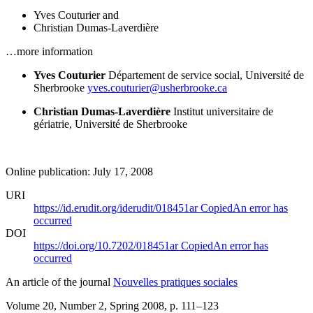
Yves Couturier
and
Christian Dumas-Laverdière
…more information
Yves Couturier
Département de service social, Université de
Sherbrooke
yves.couturier@usherbrooke.ca
Christian Dumas-Laverdière
Institut universitaire de
gériatrie, Université de Sherbrooke
Online publication: July 17, 2008
URI
https://id.erudit.org/iderudit/018451ar
Copied
An error has
occurred
DOI
https://doi.org/10.7202/018451ar
Copied
An error has
occurred
An article of the journal
Nouvelles pratiques sociales
Volume 20, Number 2, Spring 2008
, p. 111–123