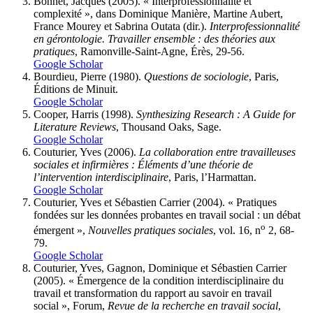
Bonnet
, Jacques (2005). « Interprofessionnalité et
complexité », dans Dominique
Manière
, Martine
Aubert
,
France
Mourey
et Sabrina
Outata
(dir.).
Interprofessionnalité
en gérontologie. Travailler ensemble
: des théories aux
pratiques
, Ramonville-Saint-Agne, Érès, 29-56.
Google Scholar
Bourdieu
, Pierre (1980).
Questions de sociologie
, Paris,
Éditions de Minuit.
Google Scholar
Cooper
, Harris (1998).
Synthesizing Research
: A Guide for
Literature Reviews
, Thousand Oaks, Sage.
Google Scholar
Couturier
, Yves (2006).
La collaboration entre travailleuses
sociales et infirmières
: Éléments d’une théorie de
l’intervention interdisciplinaire
, Paris, l’Harmattan.
Google Scholar
Couturier
, Yves et Sébastien
Carrier
(2004). « Pratiques
fondées sur les données probantes en travail social : un débat
o
émergent »,
Nouvelles pratiques sociales
, vol. 16, n
2, 68-
79.
Google Scholar
Couturier
, Yves,
Gagnon
, Dominique et Sébastien
Carrier
(2005). « Émergence de la condition interdisciplinaire du
travail et transformation du rapport au savoir en travail
social », Forum,
Revue de la recherche en travail social
,