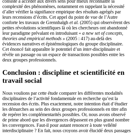
consiste à accéder aux divers sens pour mieux reconnaître la
complexité des phénomènes, notamment en rappelant la nécessité
d’aller vérifier la signifiance empirique des résultats agrégés par
leurs recensions d’écrits. Cet appel du point de vue de l’Autre
conforte les travaux de Grennhalgh
et
al.
(2005) qui observèrent des
petites révolutions scientifiques là où les chercheurs ont abandonné
leur paradigme prévalant en introduisant «
a new set of concepts,
theories and empirical methods
»
(2005 : 417) au-delà des
évidences narratives et épistémologiques du groupe disciplinaire.
Cet énoncé fait apparaître le potentiel d’un
inter
-disciplinaire et
révèle un passage ou un espace de transactions possibles entre les
deux groupes professionnels.
Conclusion : discipline et scientificité en
travail social
Nous voulions par cette étude comparer les différentes modalités
disciplinaires de l’activité fondamentale en recherche qu’est la
recension des écrits. Plus exactement, notre intention était d’étudier
les démarches au sein des deux groupes professionnels en titre afin
de repérer les complémentarités possibles. Or, nous avons observé
de prime abord que les divergences dépassent en plus grand nombre
les convergences. Faut-il pour autant renoncer à toute velléité
interdisciplinaire ? En fait, nous croyons avoir élucidé deux passages