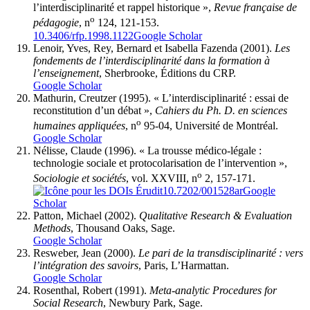
l’interdisciplinarité et rappel historique »,
Revue française de
o
pédagogie
, n
124, 121-153.
10.3406/rfp.1998.1122
Google Scholar
Lenoir
, Yves,
Rey,
Bernard et Isabella
Fazenda
(2001).
Les
fondements de l’interdisciplinarité dans la formation à
l’enseignement
, Sherbrooke, Éditions du CRP.
Google Scholar
Mathurin
, Creutzer (1995). « L’interdisciplinarité : essai de
reconstitution d’un débat »,
Cahiers du Ph. D. en sciences
o
humaines appliquées
, n
95-04, Université de Montréal.
Google Scholar
Nélisse
, Claude (1996). « La trousse médico-légale :
technologie sociale et protocolarisation de l’intervention »,
o
Sociologie et sociétés
, vol. XXVIII, n
2, 157-171.
10.7202/001528ar
Google
Scholar
Patton
, Michael (2002).
Qualitative Research & Evaluation
Methods
, Thousand Oaks, Sage.
Google Scholar
Resweber
, Jean (2000).
Le pari de la transdisciplinarité
: vers
l’intégration des savoirs
, Paris, L’Harmattan.
Google Scholar
Rosenthal
, Robert (1991).
Meta-analytic Procedures for
Social Research
, Newbury Park, Sage.