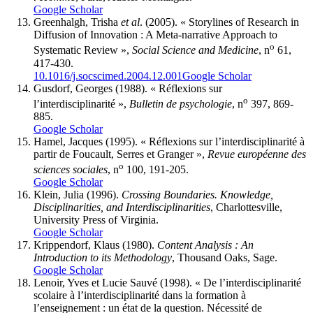
Google Scholar
Greenhalgh
, Trisha
et
al
. (2005). « Storylines of Research in
Diffusion of Innovation : A Meta-narrative Approach to
o
Systematic Review »,
Social Science and Medicine
, n
61,
417-430.
10.1016/j.socscimed.2004.12.001
Google Scholar
Gusdorf
, Georges (1988). « Réflexions sur
o
l’interdisciplinarité »,
Bulletin de psychologie
, n
397, 869-
885.
Google Scholar
Hamel
, Jacques (1995). « Réflexions sur l’interdisciplinarité à
partir de Foucault, Serres et Granger »,
Revue européenne des
o
sciences sociales
, n
100, 191-205.
Google Scholar
Klein
, Julia (1996).
Crossing Boundaries. Knowledge,
Disciplinarities, and Interdisciplinarities
, Charlottesville,
University Press of Virginia.
Google Scholar
Krippendorf
, Klaus (1980).
Content Analysis
: An
Introduction to its Methodology
, Thousand Oaks, Sage.
Google Scholar
Lenoir
, Yves et Lucie
Sauvé
(1998). « De l’interdisciplinarité
scolaire à l’interdisciplinarité dans la formation à
l’enseignement : un état de la question. Nécessité de