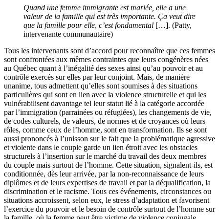
Quand une femme immigrante est mariée, elle a une
valeur de la famille qui est très importante. Ça veut dire
que la famille pour elle, c’est fondamental
[…]. (Patty,
intervenante communautaire)
Tous les intervenants sont d’accord pour reconnaître que ces femmes
sont confrontées aux mêmes contraintes que leurs congénères nées
au Québec quant à l’inégalité des sexes ainsi qu’au pouvoir et au
contrôle exercés sur elles par leur conjoint. Mais, de manière
unanime, tous admettent qu’elles sont soumises à des situations
particulières qui sont en lien avec la violence structurelle et qui les
vulnérabilisent davantage tel leur statut lié à la catégorie accordée
par l’immigration (parrainées ou réfugiées), les changements de vie,
de codes culturels, de valeurs, de normes et de croyances où leurs
rôles, comme ceux de l’homme, sont en transformation. Ils se sont
aussi prononcés à l’unisson sur le fait que la problématique agressive
et violente dans le couple garde un lien étroit avec les obstacles
structurels à l’insertion sur le marché du travail des deux membres
du couple mais surtout de l’homme. Cette situation, signalent-ils, est
conditionnée, dès leur arrivée, par la non-reconnaissance de leurs
diplômes et de leurs expertises de travail et par la déqualification, la
discrimination et le racisme. Tous ces événements, circonstances ou
situations accroissent, selon eux, le stress d’adaptation et favorisent
l’exercice du pouvoir et le besoin de contrôle surtout de l’homme sur
la famille, où la femme peut être victime de violence conjugale.