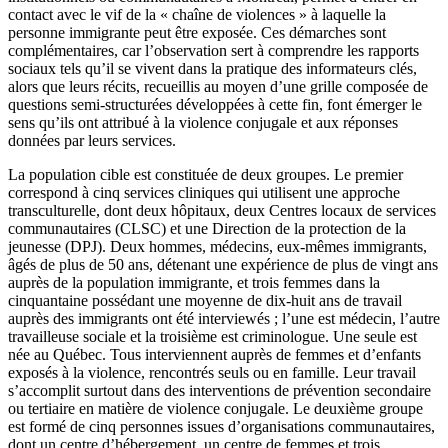
contact avec le vif de la « chaîne de violences » à laquelle la
personne immigrante peut être exposée. Ces démarches sont
complémentaires, car l’observation sert à comprendre les rapports
sociaux tels qu’il se vivent dans la pratique des informateurs clés,
alors que leurs récits, recueillis au moyen d’une grille composée de
questions semi-structurées développées à cette fin, font émerger le
sens qu’ils ont attribué à la violence conjugale et aux réponses
données par leurs services.
La population cible est constituée de deux groupes. Le premier
correspond à cinq services cliniques qui utilisent une approche
transculturelle, dont deux hôpitaux, deux Centres locaux de services
communautaires (CLSC) et une Direction de la protection de la
jeunesse (DPJ). Deux hommes, médecins, eux-mêmes immigrants,
âgés de plus de 50 ans, détenant une expérience de plus de vingt ans
auprès de la population immigrante, et trois femmes dans la
cinquantaine possédant une moyenne de dix-huit ans de travail
auprès des immigrants ont été interviewés ; l’une est médecin, l’autre
travailleuse sociale et la troisième est criminologue. Une seule est
née au Québec. Tous interviennent auprès de femmes et d’enfants
exposés à la violence, rencontrés seuls ou en famille. Leur travail
s’accomplit surtout dans des interventions de prévention secondaire
ou tertiaire en matière de violence conjugale. Le deuxième groupe
est formé de cinq personnes issues d’organisations communautaires,
dont un centre d’hébergement, un centre de femmes et trois