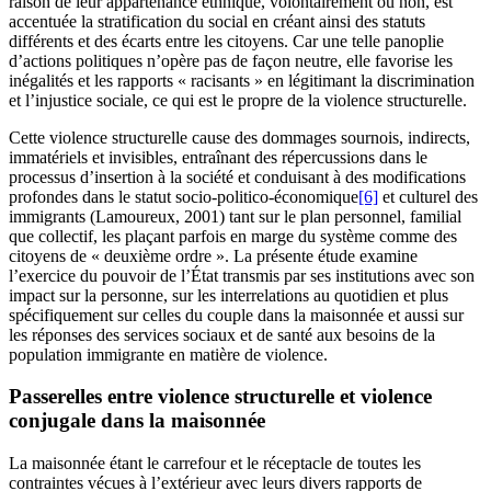
raison de leur appartenance ethnique, volontairement ou non, est
accentuée la stratification du social en créant ainsi des statuts
différents et des écarts entre les citoyens. Car une telle panoplie
d’actions politiques n’opère pas de façon neutre, elle favorise les
inégalités et les rapports « racisants » en légitimant la discrimination
et l’injustice sociale, ce qui est le propre de la violence structurelle.
Cette violence structurelle cause des dommages sournois, indirects,
immatériels et invisibles, entraînant des répercussions dans le
processus d’insertion à la société et conduisant à des modifications
profondes dans le statut socio-politico-économique
[6]
et culturel des
immigrants (Lamoureux, 2001) tant sur le plan personnel, familial
que collectif, les plaçant parfois en marge du système comme des
citoyens de « deuxième ordre ». La présente étude examine
l’exercice du pouvoir de l’État transmis par ses institutions avec son
impact sur la personne, sur les interrelations au quotidien et plus
spécifiquement sur celles du couple dans la maisonnée et aussi sur
les réponses des services sociaux et de santé aux besoins de la
population immigrante en matière de violence.
Passerelles entre violence structurelle et violence
conjugale dans la maisonnée
La maisonnée étant le carrefour et le réceptacle de toutes les
contraintes vécues à l’extérieur avec leurs divers rapports de