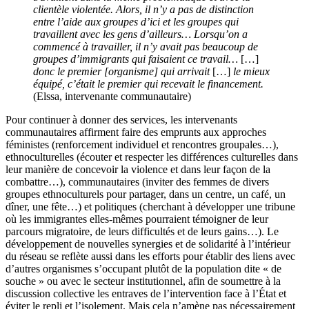
clientèle violentée. Alors, il n’y a pas de distinction
entre l’aide aux groupes d’ici et les groupes qui
travaillent avec les gens d’ailleurs… Lorsqu’on a
commencé à travailler, il n’y avait pas beaucoup de
groupes d’immigrants qui faisaient ce travail…
[…]
donc le premier [organisme] qui arrivait
[…]
le mieux
équipé, c’était le premier qui recevait le financement.
(Elssa, intervenante communautaire)
Pour continuer à donner des services, les intervenants
communautaires affirment faire des emprunts aux approches
féministes (renforcement individuel et rencontres groupales…),
ethnoculturelles (écouter et respecter les différences culturelles dans
leur manière de concevoir la violence et dans leur façon de la
combattre…), communautaires (inviter des femmes de divers
groupes ethnoculturels pour partager, dans un centre, un café, un
dîner, une fête…) et politiques (cherchant à développer une tribune
où les immigrantes elles-mêmes pourraient témoigner de leur
parcours migratoire, de leurs difficultés et de leurs gains…). Le
développement de nouvelles synergies et de solidarité à l’intérieur
du réseau se reflète aussi dans les efforts pour établir des liens avec
d’autres organismes s’occupant plutôt de la population dite « de
souche » ou avec le secteur institutionnel, afin de soumettre à la
discussion collective les entraves de l’intervention face à l’État et
éviter le repli et l’isolement. Mais cela n’amène pas nécessairement