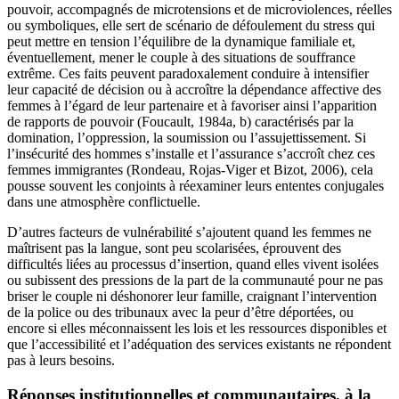
pouvoir, accompagnés de microtensions et de microviolences, réelles
ou symboliques, elle sert de scénario de défoulement du stress qui
peut mettre en tension l’équilibre de la dynamique familiale et,
éventuellement, mener le couple à des situations de souffrance
extrême. Ces faits peuvent paradoxalement conduire à intensifier
leur capacité de décision ou à accroître la dépendance affective des
femmes à l’égard de leur partenaire et à favoriser ainsi l’apparition
de rapports de pouvoir (Foucault, 1984a, b) caractérisés par la
domination, l’oppression, la soumission ou l’assujettissement. Si
l’insécurité des hommes s’installe et l’assurance s’accroît chez ces
femmes immigrantes (Rondeau, Rojas-Viger et Bizot, 2006), cela
pousse souvent les conjoints à réexaminer leurs ententes conjugales
dans une atmosphère conflictuelle.
D’autres facteurs de vulnérabilité s’ajoutent quand les femmes ne
maîtrisent pas la langue, sont peu scolarisées, éprouvent des
difficultés liées au processus d’insertion, quand elles vivent isolées
ou subissent des pressions de la part de la communauté pour ne pas
briser le couple ni déshonorer leur famille, craignant l’intervention
de la police ou des tribunaux avec la peur d’être déportées, ou
encore si elles méconnaissent les lois et les ressources disponibles et
que l’accessibilité et l’adéquation des services existants ne répondent
pas à leurs besoins.
Réponses institutionnelles et communautaires, à la