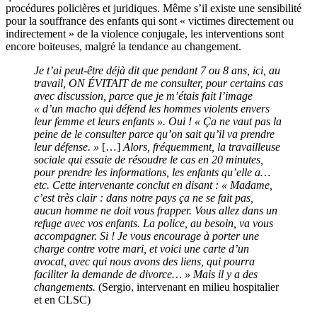
procédures policières et juridiques. Même s’il existe une sensibilité
pour la souffrance des enfants qui sont « victimes directement ou
indirectement » de la violence conjugale, les interventions sont
encore boiteuses, malgré la tendance au changement.
Je t’ai peut-être déjà dit que pendant 7 ou 8 ans, ici, au
travail, ON ÉVITAIT de me consulter, pour certains cas
avec discussion, parce que je m’étais fait l’image
« d’un macho qui défend les hommes violents envers
leur femme et leurs enfants ». Oui ! « Ça ne vaut pas la
peine de le consulter parce qu’on sait qu’il va prendre
leur défense. »
[…]
Alors, fréquemment, la travailleuse
sociale qui essaie de résoudre le cas en 20 minutes,
pour prendre les informations, les enfants qu’elle a…
etc. Cette intervenante conclut en disant : « Madame,
c’est très clair : dans notre pays ça ne se fait pas,
aucun homme ne doit vous frapper. Vous allez dans un
refuge avec vos enfants. La police, au besoin, va vous
accompagner. Si ! Je vous encourage à porter une
charge contre votre mari, et voici une carte d’un
avocat, avec qui nous avons des liens, qui pourra
faciliter la demande de divorce… » Mais il y a des
changements.
(Sergio, intervenant en milieu hospitalier
et en CLSC)