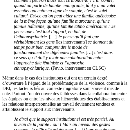
comment peut-on aider tout ce monde-là ? Par contre,
quand on parle de famille immigrante, là il y a un volet
essentiel qui entre en ligne de compte, c’est le volet
culturel. Est-ce qu’on peut aider une famille québécoise
de la même façon qu’une famille marocaine, qu’une
famille haïtienne, qu’une famille latino-américaine ? Je
pense que c’est tout l’apport, en fait, de
l’ethnopsychiatrie.
[…]
Je pense qu’il faut que
véritablement les gens
[les intervenants]
se donnent du
temps pour bien comprendre le mode de
fonctionnement des différentes familles
[…]
c’est dans
ce sens qu’il doit y avoir une collaboration entre
l’approche dite féministe et l’approche
ethnopsychiatrique.
(Favio, intervenant en CLSC)
Même dans le cas des institutions qui ont un certain degré
d’ouverture à l’égard de la problématique de la violence, comme à la
DPJ, les facteurs liés au contexte migratoire sont souvent mis de
côté. Partout l’on découvre des faiblesses dans la collaboration entre
les équipes ou entre les niveaux hiérarchiques des établissements et
les relations interpersonnelles au travail deviennent tendues et
affaiblissent le support aux intervenants.
Je dirai que le support institutionnel est très partiel. Au
niveau de la parole : oui ! Mais au niveau des gestes
concrets, la difficulté est énorme.
[…]
Dans une de mes