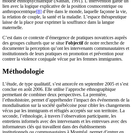
modèle ethnopsychiatrique (Nathan, 1991). L’intervention garde un
lien avec la logique explicative de la position cosmocentrique ou
anthropocentrique
[8]
d’être dans le monde, laquelle façonne la vie,
la relation de couple, la santé et la maladie. L’espace thérapeutique
laisse de la place pour exprimer la souffrance dans la langue
maternelle.
C’est dans ce contexte d’émergence de pratiques novatrices auprès
des groupes culturels que se situe
l’objectif
de notre recherche de
documenter la perception qu’ont les intervenants communautaires et
institutionnels de leurs pratiques en promotion et prévention pour
contrer la violence conjugale vécue par les femmes immigrantes.
Méthodologie
L’étude, de type qualitatif, s’est amorcée en septembre 2005 et s’est
conclue en août 2006. Elle utilise l’approche ethnographique
permettant de combiner deux perspectives. La première,
l’ethnohistoire, permet d’appréhender l’impact des événements de la
mondialisation sur la société québécoise pour cibler les changements
vécus par les immigrants et réfugiés acceptés sur son territoire. La
seconde, l’ethnologie, à travers l’observation participante, les
entretiens informels avec des intervenants et les entrevues avec des
informateurs clés qui travaillent dans des établissements
institutionnels ou communautaires à Montréal, permet d’entrer en