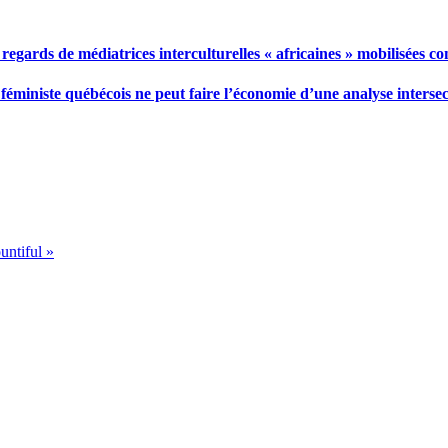
 regards de médiatrices interculturelles « africaines » mobilisées con
t féministe québécois ne peut faire l’économie d’une analyse intersec
untiful »