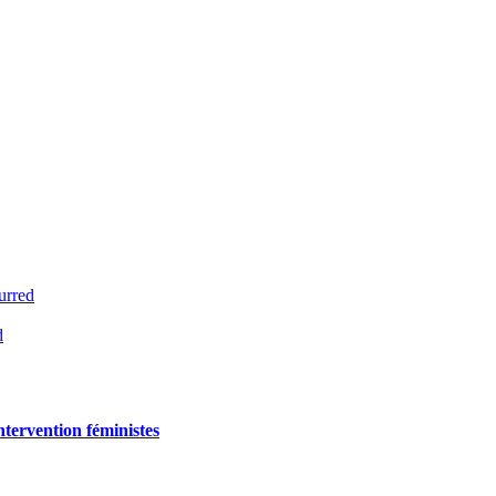
urred
d
ntervention féministes