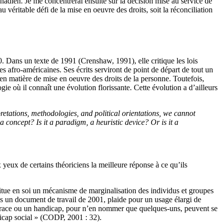
canadien. Je me concentrerai ensuite sur la décision mise au service de
 véritable défi de la mise en oeuvre des droits, soit la réconciliation
. Dans un texte de 1991 (Crenshaw, 1991), elle critique les lois
 afro-américaines. Ses écrits serviront de point de départ de tout un
x en matière de mise en oeuvre des droits de la personne. Toutefois,
ie où il connaît une évolution florissante. Cette évolution a d’ailleurs
rpretations, methodologies, and political orientations, we cannot
 concept? Is it a paradigm, a heuristic device? Or is it a
yeux de certains théoriciens la meilleure réponse à ce qu’ils
stitue en soi un mécanisme de marginalisation des individus et groupes
ns un document de travail de 2001, plaide pour un usage élargi de
, la race ou un handicap, pour n’en nommer que quelques-uns, peuvent se
ndicap social » (CODP, 2001 : 32).