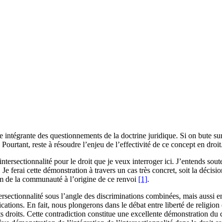
e intégrante des questionnements de la doctrine juridique. Si on bute sur l
ourtant, reste à résoudre l’enjeu de l’effectivité de ce concept en droit
intersectionnalité pour le droit que je veux interroger ici. J’entends sout
e. Je ferai cette démonstration à travers un cas très concret, soit la déc
nom de la communauté à l’origine de ce renvoi
[1]
.
ntersectionnalité sous l’angle des discriminations combinées, mais aussi en
ations. En fait, nous plongerons dans le débat entre liberté de religion 
nts droits. Cette contradiction constitue une excellente démonstration du