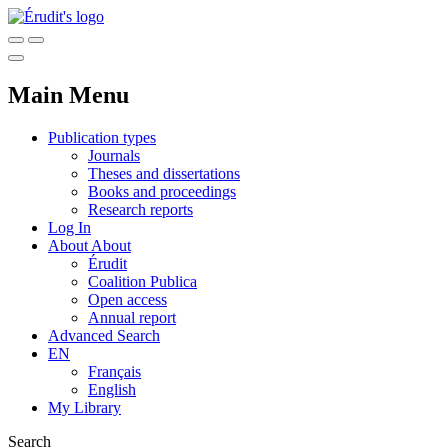
Main Menu
Publication types
Journals
Theses and dissertations
Books and proceedings
Research reports
Log In
About
About
Érudit
Coalition Publica
Open access
Annual report
Advanced Search
EN
Français
English
My Library
Search