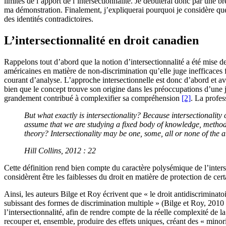
limites de l’apport de l’intersectionnalité. Je débuterai donc par une b
ma démonstration. Finalement, j’expliquerai pourquoi je considère que l’
des identités contradictoires.
L’intersectionnalité en droit canadien
Rappelons tout d’abord que la notion d’intersectionnalité a été mise d
américaines en matière de non-discrimination qu’elle juge inefficaces 
courant d’analyse. L’approche intersectionnelle est donc d’abord et ava
bien que le concept trouve son origine dans les préoccupations d’une ju
grandement contribué à complexifier sa compréhension
[2]
. La profes
But what exactly is intersectionality? Because intersectionality 
assume that we are studying a fixed body of knowledge, methodol
theory? Intersectionality may be one, some, all or none of the 
Hill Collins, 2012 : 22
Cette définition rend bien compte du caractère polysémique de l’inters
considèrent être les faiblesses du droit en matière de protection de cer
Ainsi, les auteurs Bilge et Roy écrivent que « le droit antidiscriminat
subissant des formes de discrimination multiple » (Bilge et Roy, 2010
l’intersectionnalité, afin de rendre compte de la réelle complexité de
recouper et, ensemble, produire des effets uniques, créant des « minori