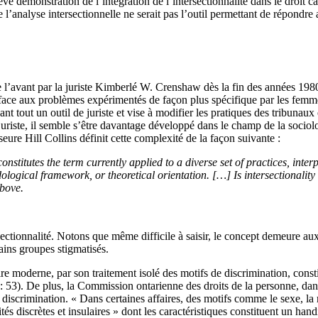
rève démonstration de l’intégration de l’intersectionnalité dans le droit 
analyse intersectionnelle ne serait pas l’outil permettant de répondre au
e l’avant par la juriste Kimberlé W. Crenshaw dès la fin des années 1980
face aux problèmes expérimentés de façon plus spécifique par les femmes
nt tout un outil de juriste et vise à modifier les pratiques des tribunau
riste, il semble s’être davantage développé dans le champ de la sociolog
seure Hill Collins définit cette complexité de la façon suivante :
constitutes the term currently applied to a diverse set of practices, inte
ogical framework, or theoretical orientation. […] Is intersectionality a
above.
ectionnalité. Notons que même difficile à saisir, le concept demeure aux 
tains groupes stigmatisés.
oire moderne, par son traitement isolé des motifs de discrimination, con
 : 53). De plus, la Commission ontarienne des droits de la personne, da
 la discrimination. « Dans certaines affaires, des motifs comme le sexe
tés discrètes et insulaires » dont les caractéristiques constituent un ha