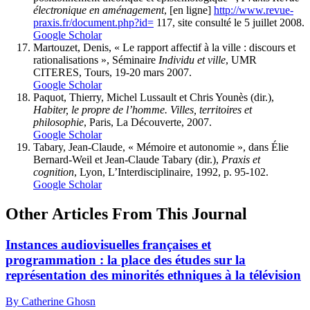
électronique en aménagement
, [en ligne]
http://www.revue-
praxis.fr/document.php?id=
117, site consulté le 5 juillet 2008.
Google Scholar
Martouzet, Denis, « Le rapport affectif à la ville : discours et
rationalisations », Séminaire
Individu et ville
, UMR
CITERES, Tours, 19-20 mars 2007.
Google Scholar
Paquot, Thierry, Michel Lussault et Chris Younès (dir.),
Habiter, le propre de l’homme. Villes, territoires et
philosophie
, Paris, La Découverte, 2007.
Google Scholar
Tabary, Jean-Claude, « Mémoire et autonomie », dans Élie
Bernard-Weil et Jean-Claude Tabary (dir.),
Praxis et
cognition
, Lyon, L’Interdisciplinaire, 1992, p. 95-102.
Google Scholar
Other Articles From This Journal
Instances audiovisuelles françaises et
programmation : la place des études sur la
représentation des minorités ethniques à la télévision
By Catherine Ghosn