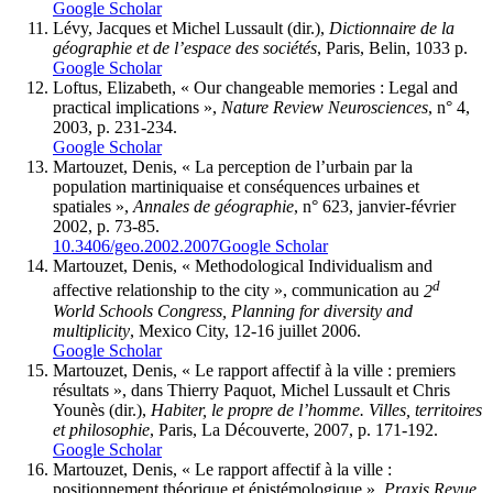
Google Scholar
Lévy, Jacques et Michel Lussault (dir.),
Dictionnaire de la
géographie et de l’espace des sociétés
, Paris, Belin, 1033 p.
Google Scholar
Loftus, Elizabeth, « Our changeable memories : Legal and
practical implications »,
Nature Review Neurosciences
, n° 4,
2003, p. 231-234.
Google Scholar
Martouzet, Denis, « La perception de l’urbain par la
population martiniquaise et conséquences urbaines et
spatiales »,
Annales de géographie
, n° 623, janvier-février
2002, p. 73-85.
10.3406/geo.2002.2007
Google Scholar
Martouzet, Denis, « Methodological Individualism and
d
affective relationship to the city », communication au
2
World Schools Congress, Planning for diversity and
multiplicity
, Mexico City, 12-16 juillet 2006.
Google Scholar
Martouzet, Denis, « Le rapport affectif à la ville : premiers
résultats », dans Thierry Paquot, Michel Lussault et Chris
Younès (dir.),
Habiter, le propre de l’homme. Villes, territoires
et philosophie
, Paris, La Découverte, 2007, p. 171-192.
Google Scholar
Martouzet, Denis, « Le rapport affectif à la ville :
positionnement théorique et épistémologique »,
Praxis Revue