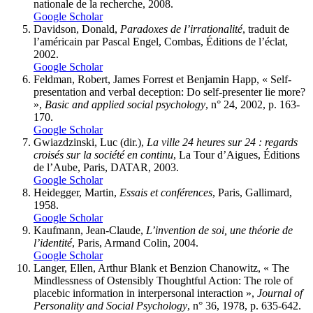
nationale de la recherche, 2008.
Google Scholar
Davidson, Donald,
Paradoxes de l’irrationalité
, traduit de
l’américain par Pascal Engel, Combas, Éditions de l’éclat,
2002.
Google Scholar
Feldman, Robert, James Forrest et Benjamin Happ, « Self-
presentation and verbal deception: Do self-presenter lie more?
»,
Basic and applied social psychology
, n° 24, 2002, p. 163-
170.
Google Scholar
Gwiazdzinski, Luc (dir.),
La ville 24 heures sur 24
: regards
croisés sur la société en continu
, La Tour d’Aigues, Éditions
de l’Aube, Paris, DATAR, 2003.
Google Scholar
Heidegger, Martin,
Essais et conférences
, Paris, Gallimard,
1958.
Google Scholar
Kaufmann, Jean-Claude,
L’invention de soi, une théorie de
l’identité
, Paris, Armand Colin, 2004.
Google Scholar
Langer, Ellen, Arthur Blank et Benzion Chanowitz, « The
Mindlessness of Ostensibly Thoughtful Action: The role of
placebic information in interpersonal interaction »,
Journal of
Personality and Social Psychology
, n° 36, 1978, p. 635-642.