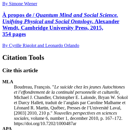
By Simone Wiener
À propos de /
Quantum Mind and Social Science.
Unifying Physical and Social Ontology
. Alexander
Wendt, Cambridge University Press, 2015,
354 pages
By Cyrille Rigolot and Leonardo Orlando
Citation Tools
Cite this article
MLA
Boudreau, François. "
Le suicide chez les jeunes Autochtones
et l’effondrement de la continuité personnelle et culturelle,
Michael J. Chandler, Christopher E. Lalonde, Bryan W. Sokol
et Darcy Hallett, traduit de l’anglais par Caroline Malhame et
Léonard R. Martin, Québec, Presses de l’Université Laval,
[2003] 2010, 210 p."
Nouvelles perspectives en sciences
sociales
, volume 6, number 1, december 2010, p. 167–172.
https://doi.org/10.7202/1000487ar
APA