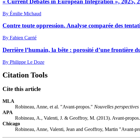
« Current Debates in European Integration », 2025, 2
By Émilie Michaud
Contre toute oppression. Analyse comparée des tentat
By Fabien Carrié
Derrière l’humain, la bête : porosité d’une frontière 
By Philippe Le Doze
Citation Tools
Cite this article
MLA
Robineau, Anne, et al. "Avant-propos."
Nouvelles perspectives 
APA
Robineau, A., Valenti, J. & Geoffroy, M. (2013). Avant-propos
Chicago
Robineau, Anne, Valenti, Jean and Geoffroy, Martin "Avant-p