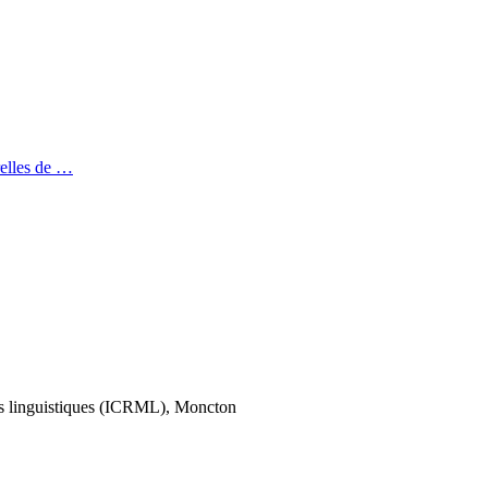
relles de …
tés linguistiques (ICRML), Moncton