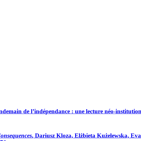
ndemain de l’indépendance : une lecture néo-institution
 Consequences
, Dariusz Kloza, Elżbieta Kużelewska, Eva L