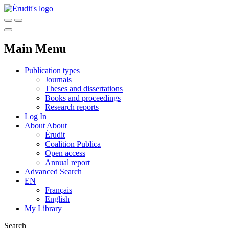
Main Menu
Publication types
Journals
Theses and dissertations
Books and proceedings
Research reports
Log In
About
About
Érudit
Coalition Publica
Open access
Annual report
Advanced Search
EN
Français
English
My Library
Search