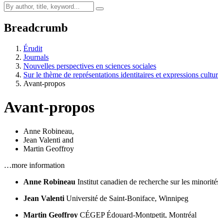
Breadcrumb
Érudit
Journals
Nouvelles perspectives en sciences sociales
Sur le thème de représentations identitaires et expressions cultu
Avant-propos
Avant-propos
Anne Robineau
,
Jean Valenti
and
Martin Geoffroy
…more information
Anne Robineau
Institut canadien de recherche sur les minori
Jean Valenti
Université de Saint-Boniface, Winnipeg
Martin Geoffroy
CÉGEP Édouard-Montpetit, Montréal