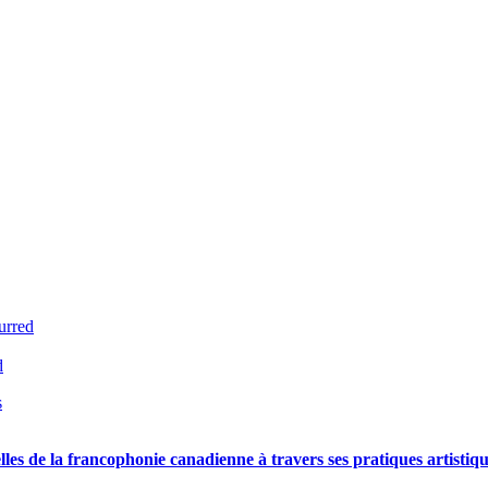
urred
d
s
elles de la francophonie canadienne à travers ses pratiques artistiq