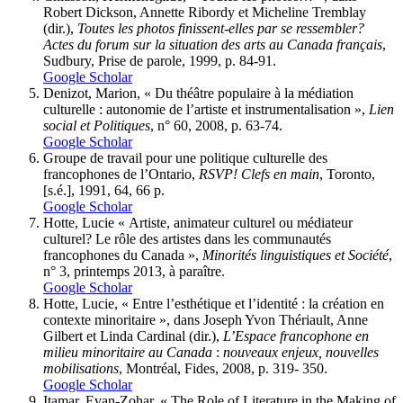
Robert Dickson, Annette Ribordy et Micheline Tremblay
(dir.),
Toutes les photos finissent-elles par se ressembler?
Actes du forum sur la situation des arts au Canada français
,
Sudbury, Prise de parole, 1999, p. 84-91.
Google Scholar
Denizot, Marion, « Du théâtre populaire à la médiation
culturelle : autonomie de l’artiste et instrumentalisation »,
Lien
social et Politiques
, n° 60, 2008, p. 63-74.
Google Scholar
Groupe de travail pour une politique culturelle des
francophones de l’Ontario,
RSVP! Clefs en main
, Toronto,
[s.é.], 1991, 64, 66 p.
Google Scholar
Hotte, Lucie « Artiste, animateur culturel ou médiateur
culturel? Le rôle des artistes dans les communautés
francophones du Canada »,
Minorités linguistiques et Société
,
n° 3, printemps 2013, à paraître.
Google Scholar
Hotte, Lucie, « Entre l’esthétique et l’identité : la création en
contexte minoritaire », dans Joseph Yvon Thériault, Anne
Gilbert et Linda Cardinal (dir.),
L’Espace francophone en
milieu minoritaire au Canada
:
nouveaux enjeux, nouvelles
mobilisations
, Montréal, Fides, 2008, p. 319- 350.
Google Scholar
Itamar, Evan-Zohar, « The Role of Literature in the Making of