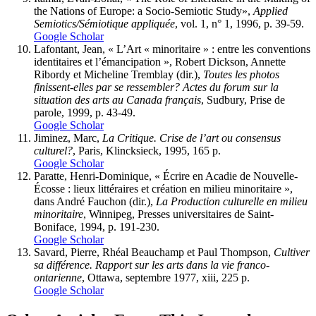
the Nations of Europe: a Socio-Semiotic Study»,
Applied
Semiotics/Sémiotique appliquée
, vol. 1, n° 1, 1996, p. 39-59.
Google Scholar
Lafontant, Jean, « L’Art « minoritaire » : entre les conventions
identitaires et l’émancipation », Robert Dickson, Annette
Ribordy et Micheline Tremblay (dir.),
Toutes les photos
finissent-elles par se ressembler? Actes du forum sur la
situation des arts au Canada français
, Sudbury, Prise de
parole, 1999, p. 43-49.
Google Scholar
Jiminez, Marc,
La Critique. Crise de l’art ou consensus
culturel?
, Paris, Klincksieck, 1995, 165 p.
Google Scholar
Paratte, Henri-Dominique, « Écrire en Acadie de Nouvelle-
Écosse : lieux littéraires et création en milieu minoritaire »,
dans André Fauchon (dir.),
La Production culturelle en milieu
minoritaire
, Winnipeg, Presses universitaires de Saint-
Boniface, 1994, p. 191-230.
Google Scholar
Savard, Pierre, Rhéal Beauchamp et Paul Thompson,
Cultiver
sa différence. Rapport sur les arts dans la vie franco-
ontarienne
, Ottawa, septembre 1977, xiii, 225 p.
Google Scholar