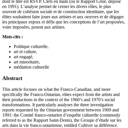
dont le titre est RSVP. Clefs en main (ou le Rapport Grisé, déposé
en 1991). L’analyse permet de cerner les divers rôles, le plus
souvent de cohésion sociale et de construction identitaire, que les
élites souhaitent faire jouer aux artistes et aux oeuvres et de dégager
les principaux enjeux et défis que les conceptions de l’art proposées,
voire imposées, posent aux artistes.
Mots-clés :
Politique culturelle,
art et culture,
art engagé,
art minoritaire,
médiation culturelle
Abstract
This article focuses on what the Franco-Canadian, and more
specifically the Franco-Ontarian, elites expect from the artists and
their productions in the context of the 1960’s and 1970’s social
transformations. It particularly analyses the three investigation
reports requested by the Ontarian government between 1969 and
1991: the Comité franco-ontarien d’enquête culturelle (commonly
referred to as the Rapport Saint-Denis), the Groupe d’étude sur les
arts dans la vie franco-ontarienne, entitled Cultiver sa différence.