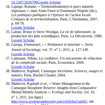
10.2307/2026796
Google Scholar
Lajarge, Romain, « Territorialisation(s) et parcs naturels
régionaux », dans Alain Faure et Emmanuel Négrier (dir.),
Les politiques publiques à l’épreuve de l’action locale.
Critiques de la territorialisation
, Paris, L’Harmattan, 2007,
p. 69-78.
Google Scholar
Latour, Bruno et Steve Woolgar,
La vie de laboratoire, la
production des faits scientifiques
, Paris, La Découverte, 1988.
Google Scholar
Lazega, Emmanuel,
« « Pertinence et structure »,
Swiss
o
Jounal of Sociology,
vol. 37, n
1, 2011, p. 127-149.
Google Scholar
Luhmann, Niklas,
La confiance. Un mécanisme de réduction
de la complexité sociale
, Paris, Economica, 2006.
Google Scholar
Mathevet, Raphaël,
Camargue incertaine. Sciences, usages et
natures
, Paris, Buchet Chastel, 2004.
Google Scholar
Mathevet, Raphaël
et al.,
« Water Management in the
Camargue Biosphere Reserve: Insights from Comparative
Mental Models Analysis »,
Ecology and Society
, vol. 16,
o
n
1, 2011, [en ligne]
http://www.ecologyandsociety.org/vol16/iss1/art43/
, site