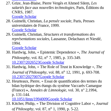
Grize, Jean-Blaise, Pierre Vergès et Ahmed Silem,
Les
salariés face aux nouvelles technologies
, Paris, Éditions du
CNRS, 1987.
Google Scholar
Guimelli, Christian,
La pensée sociale
, Paris, Presses
universitaires de France, 1999.
Google Scholar
Guimelli, Christian,
Structures et transformations des
représentations sociales
, Lausanne, Delachaux et Niestlé,
1994.
Google Scholar
Hardwig, John, « Epistemic Dependence »,
The Journal of
o
Philosophy
, vol. 82, n
7, 1985, p. 335-349.
10.2307/2026523
Google Scholar
Hardwig, John, « The Role of Trust in Knowledge »,
The
o
Journal of Philosophy
, vol. 88, n
12, 1991, p. 693-708.
10.2307/2027007
Google Scholar
Heurteaux, Pierre, « Essai de quantification des termes du
bilan hydrique des étangs du système Vaccarès Camargue
(France)
»
,
Annales de Limnologie
, vol. 30, n° 2,1994,
p. 131-144.
10.1051/limn/1994009
Google Scholar
Kitcher, Philip, « The Division of Cognitive Labor »,
Journal
o
of Philosophy
, vol. 87, n
1, 1990, p. 5-22.