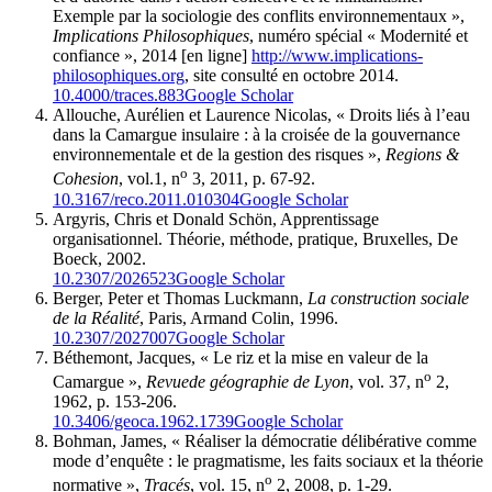
Exemple par la sociologie des conflits environnementaux »,
Implications Philosophiques
, numéro spécial « Modernité et
confiance », 2014 [en ligne]
http://www.implications-
philosophiques.org
, site consulté en octobre 2014.
10.4000/traces.883
Google Scholar
Allouche, Aurélien et Laurence Nicolas, « Droits liés à l’eau
dans la Camargue insulaire : à la croisée de la gouvernance
environnementale et de la gestion des risques »,
Regions &
o
Cohesion
, vol.1, n
3, 2011, p. 67-92.
10.3167/reco.2011.010304
Google Scholar
Argyris, Chris et Donald Schön, Apprentissage
organisationnel. Théorie, méthode, pratique, Bruxelles, De
Boeck, 2002.
10.2307/2026523
Google Scholar
Berger, Peter et Thomas Luckmann,
La construction sociale
de la Réalité
, Paris, Armand Colin, 1996.
10.2307/2027007
Google Scholar
Béthemont, Jacques, « Le riz et la mise en valeur de la
o
Camargue »,
Revue
de géographie de Lyon
, vol. 37, n
2,
1962, p. 153-206.
10.3406/geoca.1962.1739
Google Scholar
Bohman, James, « Réaliser la démocratie délibérative comme
mode d’enquête : le pragmatisme, les faits sociaux et la théorie
o
normative »,
Tracés
, vol. 15, n
2, 2008, p. 1-29.