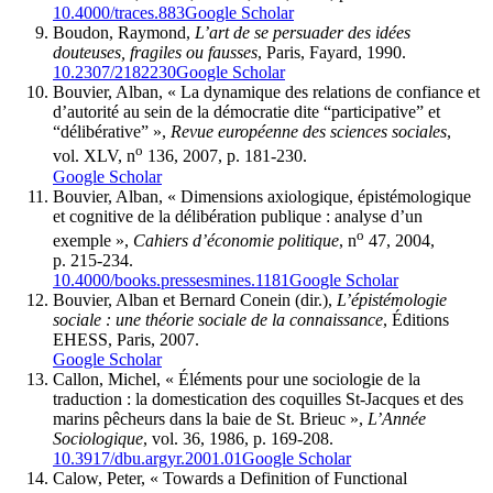
10.4000/traces.883
Google Scholar
Boudon, Raymond,
L’art de se persuader des idées
douteuses, fragiles ou fausses
, Paris, Fayard, 1990.
10.2307/2182230
Google Scholar
Bouvier, Alban, « La dynamique des relations de confiance et
d’autorité au sein de la démocratie dite “participative” et
“délibérative” »,
Revue européenne des sciences sociales
,
o
vol. XLV, n
136, 2007, p. 181-230.
Google Scholar
Bouvier, Alban, « Dimensions axiologique, épistémologique
et cognitive de la délibération publique : analyse d’un
o
exemple »,
Cahiers d’économie politique
, n
47, 2004,
p. 215-234.
10.4000/books.pressesmines.1181
Google Scholar
Bouvier, Alban et Bernard Conein (dir.),
L’épistémologie
sociale : une théorie sociale de la connaissance
, Éditions
EHESS, Paris, 2007.
Google Scholar
Callon, Michel, « Éléments pour une sociologie de la
traduction : la domestication des coquilles St-Jacques et des
marins pêcheurs dans la baie de St. Brieuc »,
L’Année
Sociologique
, vol. 36, 1986, p. 169-208.
10.3917/dbu.argyr.2001.01
Google Scholar
Calow, Peter, « Towards a Definition of Functional