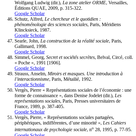
Wolfgang Ludwig (dir.),
La zone atelier ORME
, Versailles,
Éditions QUAE, 2009, p. 315-322.
Google Scholar
Schutz, Alfred,
Le
chercheur
et le
quotidien
:
phénoménologie des sciences sociales
, Paris, Méridiens
Klincksieck, 1987.
Google Scholar
Searle, John,
La construction de la réalité sociale
, Paris,
Gallimard, 1998.
Google Scholar
Simmel, Georg,
Secret et sociétés secrètes
, Belval, Circé, coll.
« Poche », 1991 [1906].
Google Scholar
Strauss, Anselm,
Miroirs et masques. Une introduction à
l’interactionnisme
, Paris, Métailié, 1992.
Google Scholar
Vergès, Pierre « Représentations sociales de l’économie : une
forme de connaissance », dans Denise Jodelet (dir.),
Les
représentations sociales
, Paris, Presses universitaires de
France, 1989, p. 387-405.
Google Scholar
Vergès, Pierre, « Représentations sociales partagées,
périphériques, indifférentes, d’une minorité »,
Les Cahiers
o
internationaux de psychologie sociale
, n
28, 1995, p. 77-95.
Google Scholar