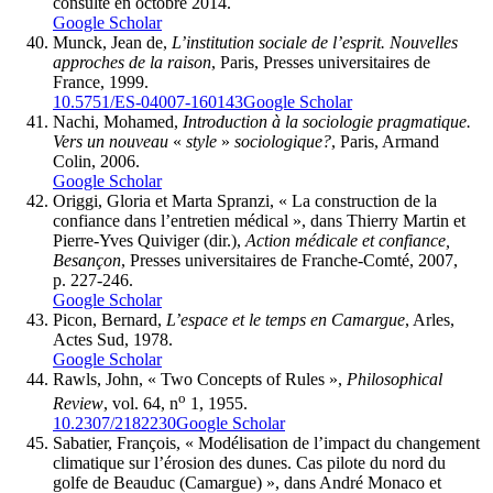
consulté en octobre 2014.
Google Scholar
Munck, Jean de,
L’institution sociale de l’esprit. Nouvelles
approches de la raison
, Paris, Presses universitaires de
France, 1999.
10.5751/ES-04007-160143
Google Scholar
Nachi, Mohamed,
Introduction à la sociologie pragmatique.
Vers un nouveau
«
style
»
sociologique?
, Paris, Armand
Colin, 2006.
Google Scholar
Origgi, Gloria et Marta Spranzi, « La construction de la
confiance dans l’entretien médical », dans Thierry Martin et
Pierre-Yves Quiviger (dir.),
Action médicale et confiance,
Besançon
, Presses universitaires de Franche-Comté, 2007,
p. 227-246.
Google Scholar
Picon, Bernard,
L’espace et le temps en Camargue
, Arles,
Actes Sud, 1978.
Google Scholar
Rawls, John, « Two Concepts of Rules »,
Philosophical
o
Review
, vol. 64, n
1, 1955.
10.2307/2182230
Google Scholar
Sabatier, François, « Modélisation de l’impact du changement
climatique sur l’érosion des dunes. Cas pilote du nord du
golfe de Beauduc (Camargue) », dans André Monaco et