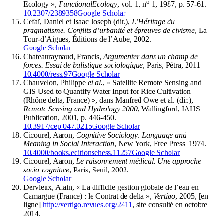
o
Ecology »,
Functional
Ecology
, vol. 1, n
1, 1987, p. 57-61.
10.2307/2389358
Google Scholar
Cefaï, Daniel et Isaac Joseph (dir.),
L’Héritage du
pragmatisme. Conflits d’urbanité et épreuves de civisme
, La
Tour-d’Aigues, Éditions de l’Aube, 2002.
Google Scholar
Chateauraynaud, Francis,
Argumenter dans un champ de
forces. Essai de balistique sociologique
, Paris, Pétra, 2011.
10.4000/ress.97
Google Scholar
Chauvelon, Philippe
et al.
, « Satellite Remote Sensing and
GIS Used to Quantify Water Input for Rice Cultivation
(Rhône delta, France) », dans Manfred Owe et al. (dir.),
Remote Sensing and Hydrology 2000
, Wallingford, IAHS
Publication, 2001, p. 446-450.
10.3917/cep.047.0215
Google Scholar
Cicourel, Aaron,
Cognitive Sociology: Language and
Meaning in Social Interaction
, New York, Free Press, 1974.
10.4000/books.editionsehess.11257
Google Scholar
Cicourel, Aaron,
Le raisonnement médical. Une approche
socio-cognitive
, Paris, Seuil, 2002.
Google Scholar
Dervieux, Alain, « La difficile gestion globale de l’eau en
Camargue (France) : le Contrat de delta »,
Vertigo
, 2005, [en
ligne]
http://vertigo.revues.org/2411
, site consulté en octobre
2014.