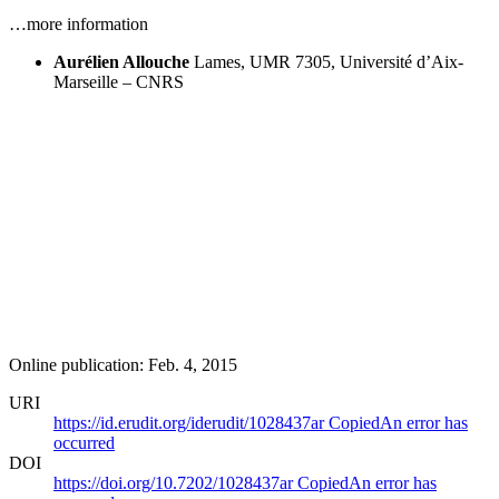
…more information
Aurélien Allouche
Lames, UMR 7305, Université d’Aix-
Marseille – CNRS
Online publication: Feb. 4, 2015
URI
https://id.erudit.org/iderudit/1028437ar
Copied
An error has
occurred
DOI
https://doi.org/10.7202/1028437ar
Copied
An error has