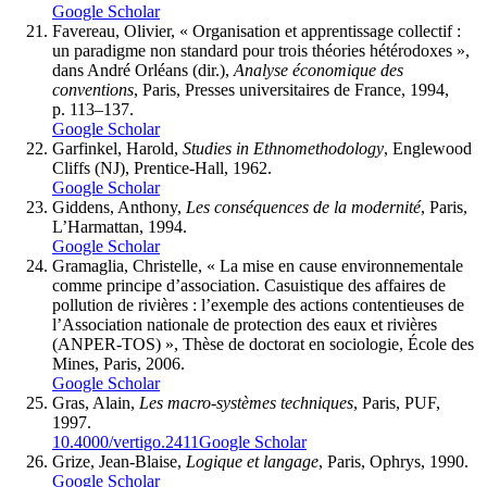
Google Scholar
Favereau, Olivier, « Organisation et apprentissage collectif :
un paradigme non standard pour trois théories hétérodoxes »,
dans André Orléans (dir.),
Analyse économique des
conventions
, Paris, Presses universitaires de France, 1994,
p. 113–137.
Google Scholar
Garfinkel, Harold,
Studies in Ethnomethodology
, Englewood
Cliffs (NJ), Prentice-Hall, 1962.
Google Scholar
Giddens, Anthony,
Les conséquences de la modernité
, Paris,
L’Harmattan, 1994.
Google Scholar
Gramaglia, Christelle, « La mise en cause environnementale
comme principe d’association. Casuistique des affaires de
pollution de rivières : l’exemple des actions contentieuses de
l’Association nationale de protection des eaux et rivières
(ANPER-TOS) », Thèse de doctorat en sociologie, École des
Mines, Paris, 2006.
Google Scholar
Gras, Alain,
Les macro-systèmes techniques
, Paris, PUF,
1997.
10.4000/vertigo.2411
Google Scholar
Grize, Jean-Blaise,
Logique et langage
, Paris, Ophrys, 1990.
Google Scholar