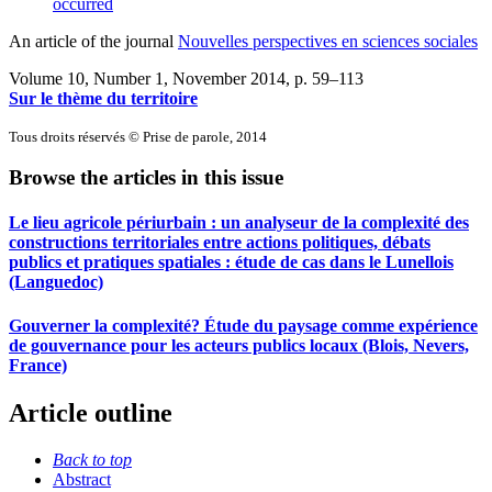
occurred
An article of the journal
Nouvelles perspectives en sciences sociales
Volume 10, Number 1, November 2014
, p. 59–113
Sur le thème du territoire
Tous droits réservés © Prise de parole, 2014
Browse the articles in this issue
Le lieu agricole périurbain : un analyseur de la complexité des
constructions territoriales entre actions politiques, débats
publics et pratiques spatiales : étude de cas dans le Lunellois
(Languedoc)
Gouverner la complexité? Étude du paysage comme expérience
de gouvernance pour les acteurs publics locaux (Blois, Nevers,
France)
Article outline
Back to top
Abstract