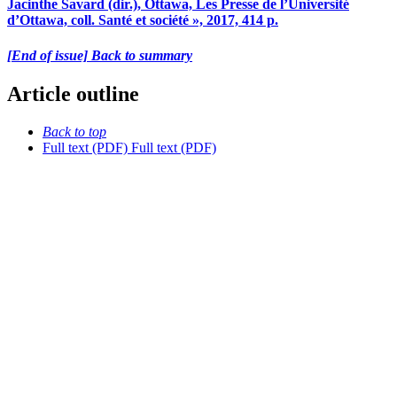
Jacinthe Savard (dir.), Ottawa, Les Presse de l’Université
d’Ottawa, coll. Santé et société », 2017, 414 p.
[End of issue] Back to summary
Article outline
Back to top
Full text (PDF)
Full text (PDF)