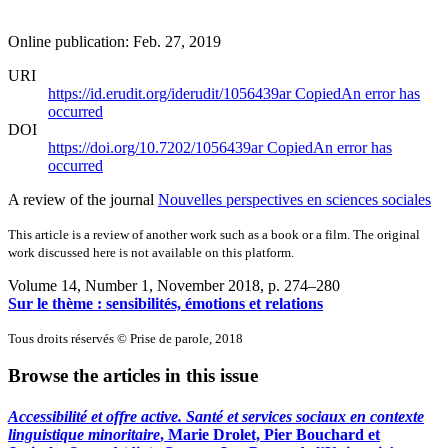
Online publication: Feb. 27, 2019
URI
https://id.erudit.org/iderudit/1056439ar
Copied
An error has
occurred
DOI
https://doi.org/10.7202/1056439ar
Copied
An error has
occurred
A review of the journal
Nouvelles perspectives en sciences sociales
This article is a review of another work such as a book or a film. The original
work discussed here is not available on this platform.
Volume 14, Number 1, November 2018
, p. 274–280
Sur le thème : sensibilités, émotions et relations
Tous droits réservés © Prise de parole, 2018
Browse the articles in this issue
Accessibilité et offre active. Santé et services sociaux en contexte
linguistique minoritaire
, Marie Drolet, Pier Bouchard et