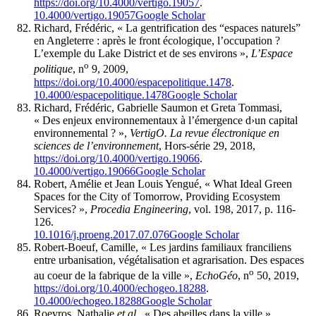
https://doi.org/10.4000/vertigo.19057
.
10.4000/vertigo.19057
Google Scholar
Richard, Frédéric, « La gentrification des “espaces naturels”
en Angleterre : après le front écologique, l’occupation ?
L’exemple du Lake District et de ses environs »,
L’Espace
o
politique
, n
9, 2009,
https://doi.org/10.4000/espacepolitique.1478
.
10.4000/espacepolitique.1478
Google Scholar
Richard, Frédéric, Gabrielle Saumon et Greta Tommasi,
« Des enjeux environnementaux à l’émergence d›un capital
environnemental ? »,
VertigO. La revue électronique en
sciences de l’environnement
, Hors-série 29, 2018,
https://doi.org/10.4000/vertigo.19066
.
10.4000/vertigo.19066
Google Scholar
Robert, Amélie et Jean Louis Yengué, « What Ideal Green
Spaces for the City of Tomorrow, Providing Ecosystem
Services? »,
Procedia Engineering
, vol. 198, 2017, p. 116-
126.
10.1016/j.proeng.2017.07.076
Google Scholar
Robert-Boeuf, Camille, « Les jardins familiaux franciliens
entre urbanisation, végétalisation et agrarisation. Des espaces
o
au coeur de la fabrique de la ville »,
EchoGéo
, n
50, 2019,
https://doi.org/10.4000/echogeo.18288
.
10.4000/echogeo.18288
Google Scholar
Roevros, Nathalie
et al.
, « Des abeilles dans la ville »,