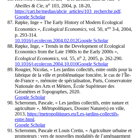
o
Abeilles & Cie
, n
103, 2004, p. 18-20,
https://cari.be/medias/abcie_articles/103_recherche.pdf
.
Google Scholar
Røpke, Inge « The Early History of Modern Ecological
os
Economics »,
Ecological Economics
, vol. 50, n
3-4, 2004,
p. 293-314.
10.1016/j.ecolecon.2004.02.012
Google Scholar
Røpke, Inge, « Trends in the Development of Ecological
Economics from the Late 1980s to the Early 2000s »,
o
Ecological Economics
, vol. 55, n
2, 2005, p. 262-290.
10.1016/j.ecolecon.2004.10.010
Google Scholar
Rougier, Nicolas, « Les jardins collectifs, entre outils pour la
fabrique de la ville et problématique foncière, le cas de l’Île-
de-France », mémoire de spécialisation, Paris, Conservatoire
Nationale des Arts et Métiers, École Supérieure des
Géomètres et Topographes, 2020.
Google Scholar
Scheromm, Pascale, « Les jardins collectifs, entre nature et
agriculture »,
Métropolitiques
, Dossier Nature(s) en ville,
2013,
https://metropolitiques.eu/Les-jardins-collectifs-
entre.html
.
Google Scholar
Scheromm, Pascale et Louis Cretin, « Agriculture urbaine et
promoteurs : vers de nouvelles modalités de l’aménagement