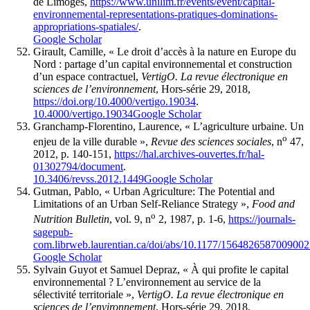
de Limoges,
https://www.unilim.fr/events/event/capital-
environnemental-representations-pratiques-dominations-
appropriations-spatiales/
.
Google Scholar
Girault, Camille, « Le droit d’accès à la nature en Europe du
Nord : partage d’un capital environnemental et construction
d’un espace contractuel,
VertigO. La revue électronique en
sciences de l’environnement
, Hors-série 29, 2018,
https://doi.org/10.4000/vertigo.19034
.
10.4000/vertigo.19034
Google Scholar
Granchamp-Florentino, Laurence, « L’agriculture urbaine. Un
o
enjeu de la ville durable »,
Revue des sciences sociales
, n
47,
2012, p. 140-151,
https://hal.archives-ouvertes.fr/hal-
01302794/document
.
10.3406/revss.2012.1449
Google Scholar
Gutman, Pablo, « Urban Agriculture: The Potential and
Limitations of an Urban Self-Reliance Strategy »,
Food and
o
Nutrition Bulletin
, vol. 9, n
2, 1987, p. 1-6,
https://journals-
sagepub-
com.librweb.laurentian.ca/doi/abs/10.1177/156482658700900
Google Scholar
Sylvain Guyot et Samuel Depraz, « À qui profite le capital
environnemental ? L’environnement au service de la
sélectivité territoriale »,
VertigO. La revue électronique en
sciences de l’environnement
, Hors-série 29, 2018,