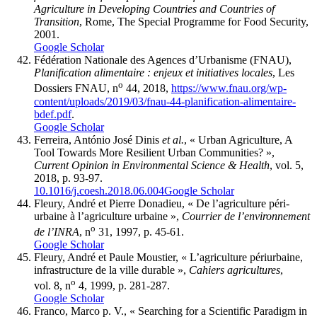
Agriculture in Developing Countries and Countries of
Transition
, Rome, The Special Programme for Food Security,
2001.
Google Scholar
Fédération Nationale des Agences d’Urbanisme (FNAU),
Planification alimentaire : enjeux et initiatives locales
, Les
o
Dossiers FNAU, n
44, 2018,
https://www.fnau.org/wp-
content/uploads/2019/03/fnau-44-planification-alimentaire-
bdef.pdf
.
Google Scholar
Ferreira, António José Dinis
et al.
, « Urban Agriculture, A
Tool Towards More Resilient Urban Communities? »,
Current Opinion in Environmental Science & Health
, vol. 5,
2018, p. 93-97.
10.1016/j.coesh.2018.06.004
Google Scholar
Fleury, André et Pierre Donadieu, « De l’agriculture péri-
urbaine à l’agriculture urbaine »,
Courrier de l’environnement
o
de l’INRA
, n
31, 1997, p. 45-61.
Google Scholar
Fleury, André et Paule Moustier, « L’agriculture périurbaine,
infrastructure de la ville durable »,
Cahiers agricultures
,
o
vol. 8, n
4, 1999, p. 281-287.
Google Scholar
Franco, Marco p. V., « Searching for a Scientific Paradigm in