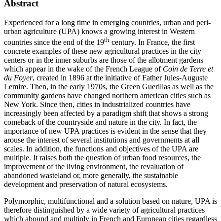
Abstract
Experienced for a long time in emerging countries, urban and peri-
urban agriculture (UPA) knows a growing interest in Western
th
countries since the end of the 19
century. In France, the first
concrete examples of these new agricultural practices in the city
centers or in the inner suburbs are those of the allotment gardens
which appear in the wake of the French League of
Coin de Terre et
du Foyer
, created in 1896 at the initiative of Father Jules-Auguste
Lemire. Then, in the early 1970s, the Green Guerillas as well as the
community gardens have changed northern american cities such as
New York. Since then, cities in industrialized countries have
increasingly been affected by a paradigm shift that shows a strong
comeback of the countryside and nature in the city. In fact, the
importance of new UPA practices is evident in the sense that they
arouse the interest of several institutions and governments at all
scales. In addition, the functions and objectives of the UPA are
multiple. It raises both the question of urban food resources, the
improvement of the living environment, the revaluation of
abandoned wasteland or, more generally, the sustainable
development and preservation of natural ecosystems.
Polymorphic, multifunctional and a solution based on nature, UPA is
therefore distinguished by a wide variety of agricultural practices
which abound and multiply in French and European cities regardless