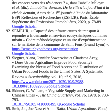
des espaces verts des résidences ? », dans Isabelle Maleyre
et al.
(dir.),
Immobilier durable. De la ville d’aujourd’hui à la
re
cité de demain
, Actes de la 1
journée d’étude du laboratoire
ESPI Réflexions et Recherches (ESPI2R), Paris, École
Supérieure des Professions Immobilières, 2020, p. 78-89.
Google Scholar
SEMEUR, « Capacité des infrastructures de transport à
répondre à la demande en services écosystémiques du milieu
urbain – Cadre méthodologique et un site d’expérimentation
sur le territoire de la commune de Saint-Fons (Grand Lyon) »,
https://semeur.hypotheses.org/presentation
.
Google Scholar
Siegner, Alana, Jennifer Sowerwine et Charisma Acey,
« Does Urban Agriculture Improve Food Security?
Examining the Nexus of Food Access and Distribution of
Urban Produced Foods in the United States: A Systematic
o
Review »
Sustainability
, vol. 10, n
9, 2018,
https://www.mdpi.com/2071-1050/10/9/2988
.
10.3390/su10092988
Google Scholar
Skinner, G. William, « Vegetable Supply and Marketing in
Chinese Cities »,
The China Quarterly,
vol. 76, 1978, p. 733-
793.
10.1017/S0305741000049572
Google Scholar
Smit, Jac, Joe Nasr et Annu Ratta,
Urban Agriculture.
Food,