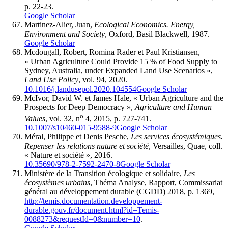
p. 22-23.
Google Scholar
Martinez-Alier, Juan,
Ecological Economics. Energy,
Environment and Society
, Oxford, Basil Blackwell, 1987.
Google Scholar
Mcdougall, Robert, Romina Rader et Paul Kristiansen,
« Urban Agriculture Could Provide 15 % of Food Supply to
Sydney, Australia, under Expanded Land Use Scenarios »,
Land Use Policy
, vol. 94, 2020.
10.1016/j.landusepol.2020.104554
Google Scholar
McIvor, David W. et James Hale, « Urban Agriculture and the
Prospects for Deep Democracy »,
Agriculture and Human
o
Values
, vol. 32, n
4, 2015, p. 727-741.
10.1007/s10460-015-9588-9
Google Scholar
Méral, Philippe et Denis Pesche,
Les services écosystémiques.
Repenser les relations nature et société
, Versailles, Quae, coll.
« Nature et société », 2016.
10.35690/978-2-7592-2470-8
Google Scholar
Ministère de la Transition écologique et solidaire,
Les
écosystèmes urbains
, Théma Analyse, Rapport, Commissariat
général au développement durable (CGDD) 2018, p. 1369,
http://temis.documentation.developpement-
durable.gouv.fr/document.html?id=Temis-
0088273&requestId=0&number=10
.