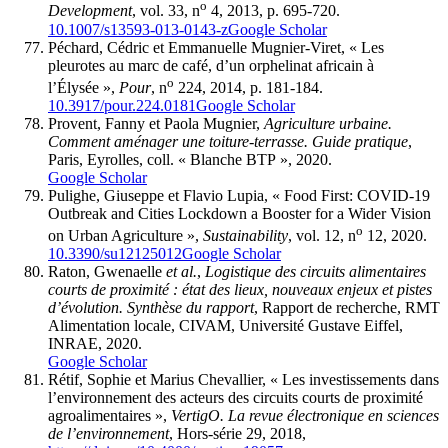
o
Development
, vol. 33, n
4, 2013, p. 695-720.
10.1007/s13593-013-0143-z
Google Scholar
Péchard, Cédric et Emmanuelle Mugnier-Viret, « Les
pleurotes au marc de café, d’un orphelinat africain à
o
l’Élysée »,
Pour
, n
224, 2014, p. 181-184.
10.3917/pour.224.0181
Google Scholar
Provent, Fanny et Paola Mugnier,
Agriculture urbaine.
Comment aménager une toiture-terrasse.
Guide pratique
,
Paris, Eyrolles, coll. « Blanche BTP », 2020.
Google Scholar
Pulighe, Giuseppe et Flavio Lupia, « Food First: COVID-19
Outbreak and Cities Lockdown a Booster for a Wider Vision
o
on Urban Agriculture »,
Sustainability
, vol. 12, n
12, 2020.
10.3390/su12125012
Google Scholar
Raton, Gwenaelle
et al.
,
Logistique des circuits alimentaires
courts de proximité : état des lieux, nouveaux enjeux et pistes
d’évolution. Synthèse du rapport
, Rapport de recherche, RMT
Alimentation locale, CIVAM, Université Gustave Eiffel,
INRAE, 2020.
Google Scholar
Rétif, Sophie et Marius Chevallier, « Les investissements dans
l’environnement des acteurs des circuits courts de proximité
agroalimentaires »,
VertigO. La revue électronique en sciences
de l’environnement
, Hors-série 29, 2018,