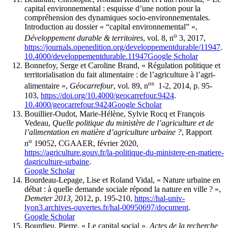
capital environnemental : esquisse d’une notion pour la
compréhension des dynamiques socio-environnementales.
Introduction au dossier « “capital environnemental” »,
o
Développement durable & territoires
, vol. 8, n
3, 2017,
https://journals.openedition.org/developpementdurable/11947
.
10.4000/developpementdurable.11947
Google Scholar
Bonnefoy, Serge et Caroline Brand, « Régulation politique et
territorialisation du fait alimentaire : de l’agriculture à l’agri-
os
alimentaire »,
Géocarrefour
, vol. 89, n
1-2, 2014, p. 95-
103,
https://doi.org/10.4000/geocarrefour.9424
.
10.4000/geocarrefour.9424
Google Scholar
Bouillier-Oudot, Marie-Hélène, Sylvie Rocq et François
Vedeau,
Quelle politique du ministère de l’agriculture et de
l’alimentation en matière d’agriculture urbaine ?
, Rapport
o
n
19052, CGAAER, février 2020,
https://agriculture.gouv.fr/la-politique-du-ministere-en-matiere-
dagriculture-urbaine
.
Google Scholar
Bourdeau-Lepage, Lise et Roland Vidal, « Nature urbaine en
débat : à quelle demande sociale répond la nature en ville ? »,
Demeter 2013,
2012, p. 195-210,
https://hal-univ-
lyon3.archives-ouvertes.fr/hal-00950697/document
.
Google Scholar
Bourdieu, Pierre, « Le capital social »,
Actes de la recherche