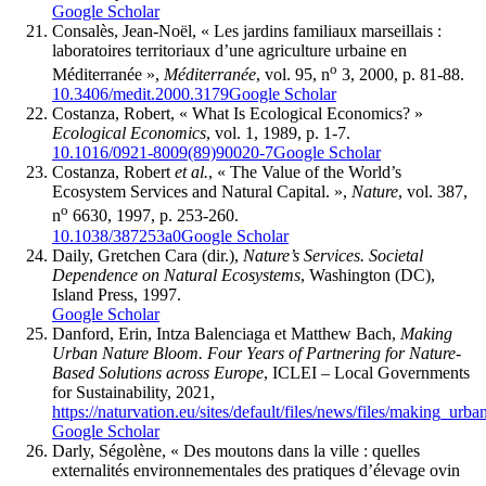
Google Scholar
Consalès, Jean-Noël, « Les jardins familiaux marseillais :
laboratoires territoriaux d’une agriculture urbaine en
o
Méditerranée »,
Méditerranée
, vol. 95, n
3, 2000, p. 81-88.
10.3406/medit.2000.3179
Google Scholar
Costanza, Robert, « What Is Ecological Economics? »
Ecological Economics
, vol. 1, 1989, p. 1-7.
10.1016/0921-8009(89)90020-7
Google Scholar
Costanza, Robert
et al.
, « The Value of the World’s
Ecosystem Services and Natural Capital. »,
Nature
, vol. 387,
o
n
6630, 1997, p. 253-260.
10.1038/387253a0
Google Scholar
Daily, Gretchen Cara (dir.),
Nature’s Services. Societal
Dependence on Natural Ecosystems
, Washington (DC),
Island Press, 1997.
Google Scholar
Danford, Erin, Intza Balenciaga et Matthew Bach,
Making
Urban Nature Bloom. Four Years of Partnering for Nature-
Based Solutions across Europe
, ICLEI – Local Governments
for Sustainability, 2021,
https://naturvation.eu/sites/default/files/news/files/making_ur
Google Scholar
Darly, Ségolène, « Des moutons dans la ville : quelles
externalités environnementales des pratiques d’élevage ovin