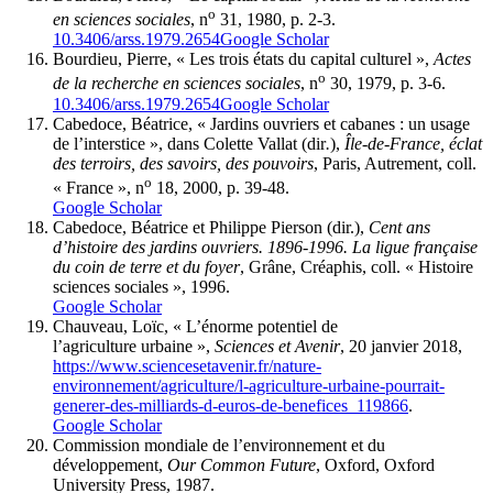
o
en sciences sociales
, n
31, 1980, p. 2-3.
10.3406/arss.1979.2654
Google Scholar
Bourdieu, Pierre, « Les trois états du capital culturel »,
Actes
o
de la recherche en sciences sociales
, n
30, 1979, p. 3-6.
10.3406/arss.1979.2654
Google Scholar
Cabedoce, Béatrice, « Jardins ouvriers et cabanes : un usage
de l’interstice », dans Colette Vallat (dir
.
),
Île-de-France, éclat
des terroirs, des savoirs, des pouvoirs
, Paris, Autrement, coll.
o
« France », n
18, 2000, p. 39-48.
Google Scholar
Cabedoce, Béatrice et Philippe Pierson (dir.),
Cent ans
d’histoire des jardins ouvriers. 1896-1996. La ligue française
du coin de terre et du foyer
, Grâne, Créaphis, coll. « Histoire
sciences sociales », 1996.
Google Scholar
Chauveau, Loïc, « L’énorme potentiel de
l’agriculture urbaine »,
Sciences et Avenir
, 20 janvier 2018,
https://www.sciencesetavenir.fr/nature-
environnement/agriculture/l-agriculture-urbaine-pourrait-
generer-des-milliards-d-euros-de-benefices_119866
.
Google Scholar
Commission mondiale de l’environnement et du
développement,
Our Common Future
, Oxford, Oxford
University Press, 1987.