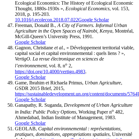
Ecological Economics: The History of Ecological Economic
Thought, 1880s-1930s »,
Ecological Economics
, vol. 153,
2018, p. 195-203.
10.1016/j.ecolecon.2018.07.022
Google Scholar
Freeman, Donald B.,
A City of Farmers. Informal Urban
Agriculture in the Open Spaces of Nairobi, Kenya
, Montréal,
McGill-Queen’s University Press, 1991.
Google Scholar
Gagnon, Christiane
et al.
, « Développement territorial viable,
capital social et capital environnemental : quels liens ? »,
VertigO. La revue électronique en sciences de
o
l’environnement
, vol. 8, n
2,
https://doi.org/10.4000/vertigo.4983
.
Google Scholar
Game, Ibrahim et Richaela Primus,
Urban Agriculture
,
GSDR 2015 Brief, 2015,
https://sustainabledevelopment.un.org/content/documents/576
Google Scholar
Ganapathy, R. Suganda,
Development of Urban Agriculture
o
in India: Public Policy Options
, Working Paper n
482,
Ahmedabad, Indian Institute of Management, 1983.
Google Scholar
GEOLAB,
Capital environnemental : représentations,
pratiques, dominations, appropriations spatiales
, Université