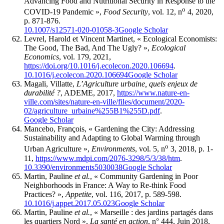
Advancing Food and Nutritional Security in Response to the
o
COVID-19 Pandemic »,
Food Security
, vol. 12, n
4, 2020,
p. 871-876.
10.1007/s12571-020-01058-3
Google Scholar
Levrel, Harold et Vincent Martinet, « Ecological Economists:
The Good, The Bad, And The Ugly? »,
Ecological
Economics
, vol. 179, 2021,
https://doi.org/10.1016/j.ecolecon.2020.106694
.
10.1016/j.ecolecon.2020.106694
Google Scholar
Magali, Villatte,
L’Agriculture urbaine, quels enjeux de
durabilité ?
, ADEME, 2017,
https://www.nature-en-
ville.com/sites/nature-en-ville/files/document/2020-
02/agriculture_urbaine%255B1%255D.pdf
.
Google Scholar
Mancebo, François, « Gardening the City: Addressing
Sustainability and Adapting to Global Warming through
o
Urban Agriculture »,
Environments
, vol. 5, n
3, 2018, p. 1-
11,
https://www.mdpi.com/2076-3298/5/3/38/htm
.
10.3390/environments5030038
Google Scholar
Martin, Pauline
et al.
, « Community Gardening in Poor
Neighborhoods in France: A Way to Re-think Food
Practices? »,
Appetite
, vol. 116, 2017, p. 589-598.
10.1016/j.appet.2017.05.023
Google Scholar
Martin, Pauline
et al.
, « Marseille : des jardins partagés dans
les quartiers Nord »,
La santé en action
, n° 444, Juin 2018,