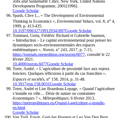
Jobs and Sustainable Cities
, New York, United Nations
Development Programme, 2001[1996].
Google Scholar
Spash, Clive L., « The Development of Environmental
o
Thinking in Economics »,
Environmental Values
, vol. 8, n
4,
1999, p. 413-435.
10.3197/096327199129341897
Google Scholar
Tommasi, Greta, Frédéric Richard et Gabrielle Saumon,
« Introduction – Le capital environnemental pour penser les
dynamiques socio-environnementales des espaces
emblématiques »,
Norois
, n° 243, 2017, p. 7-15,
https://journals.openedition.org/norois/6077
, consulté le 22
février 2021.
10.4000/norois.6077
Google Scholar
Torre, André, « L’agriculture de proximité face aux enjeux
fonciers. Quelques réflexions à partir du cas francilien »,
o
Espaces et sociétés
, n
158, 2014, p. 31-48.
10.3917/esp.158.0031
Google Scholar
Torre, André et Lise Bourdeau-Lepage, « Quand l’agriculture
s’installe en ville… Désir de nature ou contraintes
économiques ? »,
Métropolitiques
, 6 février 2013,
https://metropolitiques.eu/Quand-l-agriculture-s-installe-
en.html
.
Google Scholar
Van Tuijl, Erwin, Gert-Jan Hospers et Leo Van Den Berg,