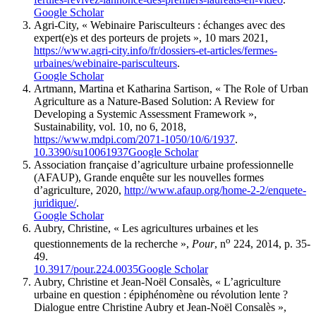
Google Scholar
Agri-City, « Webinaire Parisculteurs : échanges avec des
expert(e)s et des porteurs de projets », 10 mars 2021,
https://www.agri-city.info/fr/dossiers-et-articles/fermes-
urbaines/webinaire-parisculteurs
.
Google Scholar
Artmann, Martina et Katharina Sartison, « The Role of Urban
Agriculture as a Nature-Based Solution: A Review for
Developing a Systemic Assessment Framework »,
Sustainability, vol. 10, no 6, 2018,
https://www.mdpi.com/2071-1050/10/6/1937
.
10.3390/su10061937
Google Scholar
Association française d’agriculture urbaine professionnelle
(AFAUP), Grande enquête sur les nouvelles formes
d’agriculture, 2020,
http://www.afaup.org/home-2-2/enquete-
juridique/
.
Google Scholar
Aubry, Christine, « Les agricultures urbaines et les
o
questionnements de la recherche »,
Pour
, n
224, 2014, p. 35-
49.
10.3917/pour.224.0035
Google Scholar
Aubry, Christine et Jean-Noël Consalès, « L’agriculture
urbaine en question : épiphénomène ou révolution lente ?
Dialogue entre Christine Aubry et Jean-Noël Consalès »,