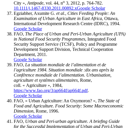
o
City »,
Antipode
, vol. 44, n
3, 2012, p. 764-782.
10.1111/j.1467-8330.2011.00892.x
Google Scholar
Egziabher, Axumite G.
et al.
,
Cities Feeding People: An
Examination of Urban Agriculture in East Africa
, Ottawa,
International Development Research Centre (IDRC), 1994.
Google Scholar
FAO,
The Place of Urban and Peri-Urban Agriculture (UPA)
in National Food Security Programmes
, Integrated Food
Security Support Service (TCSF), Policy and Programme
Development Support Division, Technical Cooperation
Department, 2011.
Google Scholar
FAO,
La situation mondiale de l’alimentation et de
l’agriculture 1984. Situation mondiale :
dix ans après la
Conférence mondiale de l’alimentation. Urbanisation,
agriculture et systèmes alimentaires
, Rome,
coll. « Agriculture », 1984,
https://www.fao.org/3/ap664f/ap664f.pdf
.
Google Scholar
FAO, « Urban Agriculture: An Oxymoron? »,
The State of
Food and Agriculture. Food Security: Some Macroeconomic
Dimension
, Rome, 1996.
Google Scholar
FAO,
Urban and Peri-urban agriculture. A briefing Guide
for the Successful Implementation of Urban and Peri-Urban