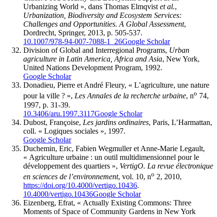
Urbanizing World », dans Thomas Elmqvist
et al.
,
Urbanization, Biodiversity and Ecosystem Services:
Challenges and Opportunities. A Global Assessment
,
Dordrecht, Springer, 2013, p. 505-537.
10.1007/978-94-007-7088-1_26
Google Scholar
Division of Global and Interregional Programs,
Urban
agriculture in Latin America, Africa and Asia
, New York,
United Nations Development Program, 1992.
Google Scholar
Donadieu, Pierre et André Fleury, « L’agriculture, une nature
o
pour la ville ? »,
Les Annales de la recherche urbaine
, n
74,
1997, p. 31-39.
10.3406/aru.1997.3117
Google Scholar
Dubost, Françoise,
Les jardins ordinaires
, Paris, L’Harmattan,
coll. « Logiques sociales », 1997.
Google Scholar
Duchemin, Eric, Fabien Wegmuller et Anne-Marie Legault,
« Agriculture urbaine : un outil multidimensionnel pour le
développement des quartiers »,
VertigO. La revue électronique
o
en sciences de l’environnement
, vol. 10, n
2, 2010,
https://doi.org/10.4000/vertigo.10436
.
10.4000/vertigo.10436
Google Scholar
Eizenberg, Efrat, « Actually Existing Commons: Three
Moments of Space of Community Gardens in New York