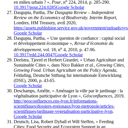
o
en milieu urbain ? »,
Pour
, n
224, 2014, p. 285-290.
10.3917/pour.224.0285
Google Scholar
Dasgupta, Partha,
The Dasgupta Review – Independent
Review on the Economics of Biodiversity. Interim Report
,
Londres, HM Treasury, avril 2020,
https://assets.publishing.service.gov.uk/government/uploads
Google Scholar
Dasgupta, Partha, « Une question de confiance : capital social
et développement économique »,
Revue d’économie du
o
développement
, vol. 18, n
4, 2010, p. 47-96.
10.3917/edd.244.0047
Google Scholar
Deelstra, Tjeerd et Herbert Girardet, « Urban Agriculture and
Sustainable Cities », dans Nico Bakker
et al.
,
Growing Cities,
Growing Food. Urban Agriculture on the Policy Agenda
,
Feldafing, Deutsche Stiftung fur internationale Entwicklung
(DSE), 2000, p. 43-65.
Google Scholar
Deschamps, Amélie, « Aménager la ville par le jardinage : la
végétalisation participative de Lyon »,
Géoconfluences
, 2019,
http://geoconfluences.ens-lyon.fr/informations-
scientifiques/dossiers-regionaux/lyon-metropole/articles-
scientifiques/jardinage-vegetalisation-participative-lyon
.
Google Scholar
Deutsch, Lisa, Robert Dyball et Will Steffen, « Feeding
Cities: Food Security and Ecosystem Support in an