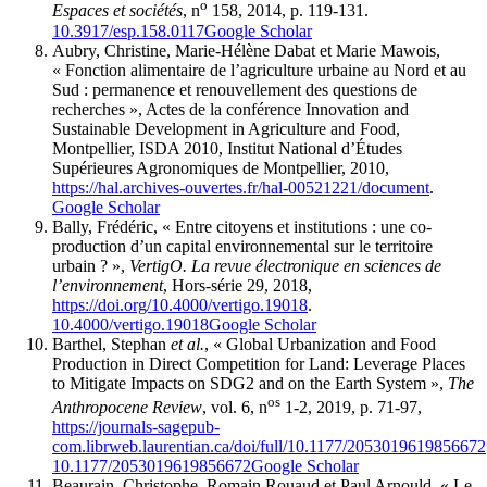
o
Espaces et sociétés
, n
158, 2014, p. 119-131.
10.3917/esp.158.0117
Google Scholar
Aubry, Christine, Marie-Hélène Dabat et Marie Mawois,
« Fonction alimentaire de l’agriculture urbaine au Nord et au
Sud : permanence et renouvellement des questions de
recherches », Actes de la conférence Innovation and
Sustainable Development in Agriculture and Food,
Montpellier, ISDA 2010, Institut National d’Études
Supérieures Agronomiques de Montpellier, 2010,
https://hal.archives-ouvertes.fr/hal-00521221/document
.
Google Scholar
Bally, Frédéric, « Entre citoyens et institutions : une co-
production d’un capital environnemental sur le territoire
urbain ? »,
VertigO. La revue électronique en sciences de
l’environnement
, Hors-série 29, 2018,
https://doi.org/10.4000/vertigo.19018
.
10.4000/vertigo.19018
Google Scholar
Barthel, Stephan
et al.
, « Global Urbanization and Food
Production in Direct Competition for Land: Leverage Places
to Mitigate Impacts on SDG2 and on the Earth System »,
The
os
Anthropocene Review
, vol. 6, n
1-2, 2019, p. 71-97,
https://journals-sagepub-
com.librweb.laurentian.ca/doi/full/10.1177/2053019619856672
10.1177/2053019619856672
Google Scholar
Beaurain, Christophe, Romain Rouaud et Paul Arnould, « Le