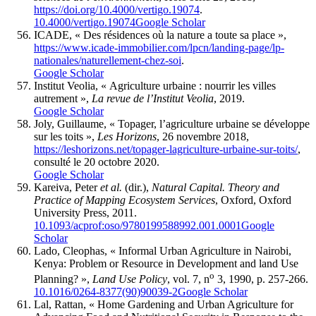
https://doi.org/10.4000/vertigo.19074
.
10.4000/vertigo.19074
Google Scholar
ICADE, « Des résidences où la nature a toute sa place »,
https://www.icade-immobilier.com/lpcn/landing-page/lp-
nationales/naturellement-chez-soi
.
Google Scholar
Institut Veolia, « Agriculture urbaine : nourrir les villes
autrement »,
La revue de l’Institut Veolia
, 2019.
Google Scholar
Joly, Guillaume, « Topager, l’agriculture urbaine se développe
sur les toits »,
Les Horizons
, 26 novembre 2018,
https://leshorizons.net/topager-lagriculture-urbaine-sur-toits/
,
consulté le 20 octobre 2020.
Google Scholar
Kareiva, Peter
et al.
(dir.),
Natural Capital.
Theory and
Practice of Mapping Ecosystem Services
, Oxford, Oxford
University Press, 2011.
10.1093/acprof:oso/9780199588992.001.0001
Google
Scholar
Lado, Cleophas, « Informal Urban Agriculture in Nairobi,
Kenya: Problem or Resource in Development and land Use
o
Planning? »,
Land Use Policy
, vol. 7, n
3, 1990, p. 257-266.
10.1016/0264-8377(90)90039-2
Google Scholar
Lal, Rattan, « Home Gardening and Urban Agriculture for