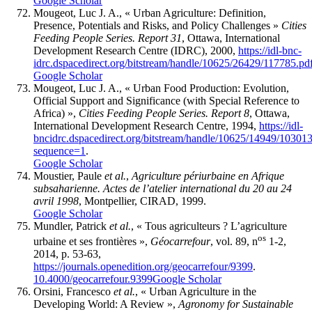
Google Scholar
Mougeot, Luc J. A., « Urban Agriculture: Definition,
Presence, Potentials and Risks, and Policy Challenges »
Cities
Feeding People Series. Report 31
, Ottawa, International
Development Research Centre (IDRC), 2000,
https://idl-bnc-
idrc.dspacedirect.org/bitstream/handle/10625/26429/117785.pd
Google Scholar
Mougeot, Luc J. A., « Urban Food Production: Evolution,
Official Support and Significance (with Special Reference to
Africa) »,
Cities Feeding People Series. Report 8
, Ottawa,
International Development Research Centre, 1994,
https://idl-
bncidrc.dspacedirect.org/bitstream/handle/10625/14949/103013
sequence=1
.
Google Scholar
Moustier, Paule
et al.
,
Agriculture périurbaine en Afrique
subsaharienne. Actes de l’atelier international du 20 au 24
avril 1998
, Montpellier, CIRAD, 1999.
Google Scholar
Mundler, Patrick
et al.
, « Tous agriculteurs ? L’agriculture
os
urbaine et ses frontières »,
Géocarrefour
, vol. 89, n
1-2,
2014, p. 53-63,
https://journals.openedition.org/geocarrefour/9399
.
10.4000/geocarrefour.9399
Google Scholar
Orsini, Francesco
et al.
, « Urban Agriculture in the
Developing World: A Review »,
Agronomy for Sustainable