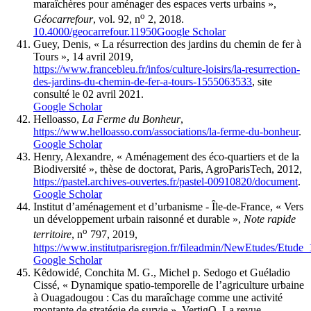
maraîchères pour aménager des espaces verts urbains »,
o
Géocarrefour
, vol. 92, n
2, 2018.
10.4000/geocarrefour.11950
Google Scholar
Guey, Denis, « La résurrection des jardins du chemin de fer à
Tours », 14 avril 2019,
https://www.francebleu.fr/infos/culture-loisirs/la-resurrection-
des-jardins-du-chemin-de-fer-a-tours-1555063533
, site
consulté le 02 avril 2021.
Google Scholar
Helloasso,
La Ferme du Bonheur
,
https://www.helloasso.com/associations/la-ferme-du-bonheur
.
Google Scholar
Henry, Alexandre, « Aménagement des éco-quartiers et de la
Biodiversité », thèse de doctorat, Paris, AgroParisTech, 2012,
https://pastel.archives-ouvertes.fr/pastel-00910820/document
.
Google Scholar
Institut d’aménagement et d’urbanisme - Île-de-France, « Vers
un développement urbain raisonné et durable »,
Note rapide
o
territoire
, n
797, 2019,
https://www.institutparisregion.fr/fileadmin/NewEtudes/Etu
Google Scholar
Kêdowidé, Conchita M. G., Michel p. Sedogo et Guéladio
Cissé, « Dynamique spatio-temporelle de l’agriculture urbaine
à Ouagadougou : Cas du maraîchage comme une activité
montante de stratégie de survie », VertigO. La revue