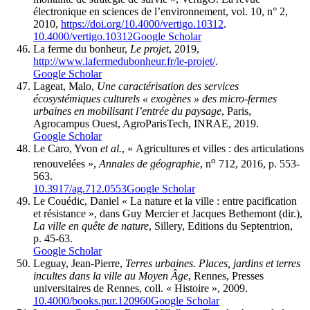
électronique en sciences de l’environnement, vol. 10, n° 2,
2010,
https://doi.org/10.4000/vertigo.10312
.
10.4000/vertigo.10312
Google Scholar
La ferme du bonheur,
Le projet
, 2019,
http://www.lafermedubonheur.fr/le-projet/
.
Google Scholar
Lageat, Malo,
Une caractérisation des services
écosystémiques culturels « exogènes » des micro-fermes
urbaines en mobilisant l’entrée du paysage
, Paris,
Agrocampus Ouest, AgroParisTech, INRAE, 2019.
Google Scholar
Le Caro, Yvon
et al.
, « Agricultures et villes : des articulations
o
renouvelées »,
Annales de géographie
, n
712, 2016, p. 553-
563.
10.3917/ag.712.0553
Google Scholar
Le Couédic, Daniel « La nature et la ville : entre pacification
et résistance », dans Guy Mercier et Jacques Bethemont (dir.),
La ville en quête de nature
, Sillery, Editions du Septentrion,
p. 45-63.
Google Scholar
Leguay, Jean-Pierre,
Terres urbaines. Places, jardins et terres
incultes dans la ville au Moyen Âge
, Rennes, Presses
universitaires de Rennes, coll. « Histoire », 2009.
10.4000/books.pur.120960
Google Scholar