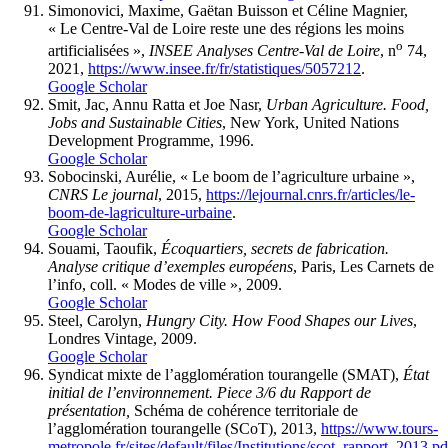
Simonovici, Maxime, Gaëtan Buisson et Céline Magnier,
« Le Centre-Val de Loire reste une des régions les moins
o
artificialisées »,
INSEE Analyses Centre-Val de Loire
, n
74,
2021,
https://www.insee.fr/fr/statistiques/5057212
.
Google Scholar
Smit, Jac, Annu Ratta et Joe Nasr,
Urban Agriculture.
Food,
Jobs and Sustainable Cities
, New York, United Nations
Development Programme, 1996.
Google Scholar
Sobocinski, Aurélie, « Le boom de l’agriculture urbaine »,
CNRS Le journal
, 2015,
https://lejournal.cnrs.fr/articles/le-
boom-de-lagriculture-urbaine
.
Google Scholar
Souami, Taoufik,
Écoquartiers, secrets de fabrication.
Analyse critique d’exemples européens
, Paris, Les Carnets de
l’info, coll. « Modes de ville », 2009.
Google Scholar
Steel, Carolyn,
Hungry City. How Food Shapes our Lives
,
Londres Vintage, 2009.
Google Scholar
Syndicat mixte de l’agglomération tourangelle (SMAT),
État
initial de l’environnement. Piece 3/6 du Rapport de
présentation,
Schéma de cohérence territoriale de
l’agglomération tourangelle (SCoT), 2013,
https://www.tours-
metropole.fr/sites/default/files/Institutions/scot_rapport_2013.pd