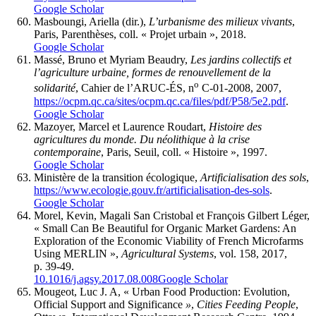
Google Scholar
Masboungi, Ariella (dir.),
L’urbanisme des milieux vivants
,
Paris, Parenthèses, coll. « Projet urbain », 2018.
Google Scholar
Massé, Bruno et Myriam Beaudry,
Les jardins collectifs et
l’agriculture urbaine, formes de renouvellement de la
o
solidarité
, Cahier de l’ARUC-ÉS, n
C-01-2008, 2007,
https://ocpm.qc.ca/sites/ocpm.qc.ca/files/pdf/P58/5e2.pdf
.
Google Scholar
Mazoyer, Marcel et Laurence Roudart,
Histoire des
agricultures du monde. Du néolithique à la crise
contemporaine
, Paris, Seuil, coll. « Histoire », 1997.
Google Scholar
Ministère de la transition écologique,
Artificialisation des sols
,
https://www.ecologie.gouv.fr/artificialisation-des-sols
.
Google Scholar
Morel, Kevin, Magali San Cristobal et François Gilbert Léger,
« Small Can Be Beautiful for Organic Market Gardens: An
Exploration of the Economic Viability of French Microfarms
Using MERLIN »,
Agricultural Systems
, vol. 158, 2017,
p. 39-49.
10.1016/j.agsy.2017.08.008
Google Scholar
Mougeot, Luc J. A, « Urban Food Production: Evolution,
Official Support and Significance
»
,
Cities Feeding People
,