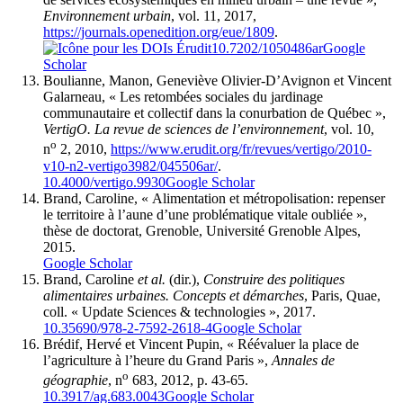
Environnement urbain
, vol. 11, 2017,
https://journals.openedition.org/eue/1809
.
10.7202/1050486ar
Google
Scholar
Boulianne, Manon, Geneviève Olivier-D’Avignon et Vincent
Galarneau, « Les retombées sociales du jardinage
communautaire et collectif dans la conurbation de Québec »,
VertigO. La revue de sciences de l’environnement
, vol. 10,
o
n
2, 2010,
https://www.erudit.org/fr/revues/vertigo/2010-
v10-n2-vertigo3982/045506ar/
.
10.4000/vertigo.9930
Google Scholar
Brand, Caroline, « Alimentation et métropolisation: repenser
le territoire à l’aune d’une problématique vitale oubliée »,
thèse de doctorat, Grenoble, Université Grenoble Alpes,
2015.
Google Scholar
Brand, Caroline
et al.
(dir.),
Construire des politiques
alimentaires urbaines. Concepts et démarches
, Paris, Quae,
coll. « Update Sciences & technologies », 2017.
10.35690/978-2-7592-2618-4
Google Scholar
Brédif, Hervé et Vincent Pupin, « Réévaluer la place de
l’agriculture à l’heure du Grand Paris »,
Annales de
o
géographie
, n
683, 2012, p. 43-65.
10.3917/ag.683.0043
Google Scholar