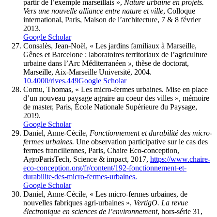
partir de l’exemple marseillais »,
Nature urbaine en projets.
Vers une nouvelle alliance entre nature et ville
, Colloque
international, Paris, Maison de l’architecture, 7 & 8 février
2013.
Google Scholar
Consalès, Jean-Noël, « Les jardins familiaux à Marseille,
Gênes et Barcelone : laboratoires territoriaux de l’agriculture
urbaine dans l’Arc Méditerranéen
»
, thèse de doctorat,
Marseille, Aix-Marseille Université, 2004.
10.4000/rives.449
Google Scholar
Cornu, Thomas, « Les micro-fermes urbaines. Mise en place
d’un nouveau paysage agraire au coeur des villes », mémoire
de master, Paris, École Nationale Supérieure du Paysage,
2019.
Google Scholar
Daniel, Anne-Cécile,
Fonctionnement et durabilité des micro-
fermes urbaines.
Une observation participative sur le cas des
fermes franciliennes, Paris, Chaire Eco-conception,
AgroParisTech, Science & impact, 2017,
https://www.chaire-
eco-conception.org/fr/content/192-fonctionnement-et-
durabilite-des-micro-fermes-urbaines.
Google Scholar
Daniel, Anne-Cécile, « Les micro-fermes urbaines, de
nouvelles fabriques agri-urbaines »,
VertigO. La revue
électronique en sciences de l’environnement
, hors-série 31,