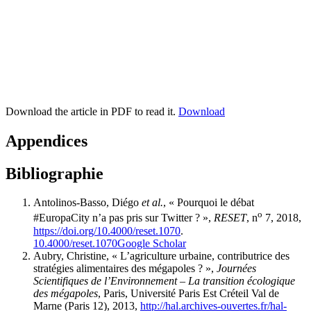
Download the article in PDF to read it.
Download
Appendices
Bibliographie
Antolinos-Basso, Diégo
et al.
, « Pourquoi le débat
o
#EuropaCity n’a pas pris sur Twitter ? »,
RESET
, n
7, 2018,
https://doi.org/10.4000/reset.1070
.
10.4000/reset.1070
Google Scholar
Aubry, Christine, « L’agriculture urbaine, contributrice des
stratégies alimentaires des mégapoles ? »,
Journées
Scientifiques de l’Environnement – La transition écologique
des mégapoles
, Paris, Université Paris Est Créteil Val de
Marne (Paris 12), 2013,
http://hal.archives-ouvertes.fr/hal-