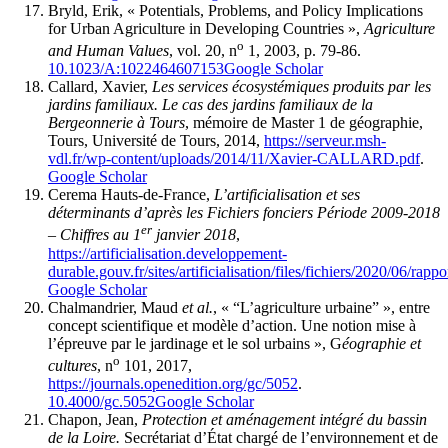
Bryld, Erik, « Potentials, Problems, and Policy Implications
for Urban Agriculture in Developing Countries »,
Agriculture
o
and Human Values
, vol. 20, n
1, 2003, p. 79-86.
10.1023/A:1022464607153
Google Scholar
Callard, Xavier,
Les services écosystémiques produits par les
jardins familiaux. Le cas des jardins familiaux de la
Bergeonnerie à Tours
, mémoire de Master 1 de géographie,
Tours, Université de Tours, 2014,
https://serveur.msh-
vdl.fr/wp-content/uploads/2014/11/Xavier-CALLARD.pdf
.
Google Scholar
Cerema Hauts-de-France,
L’artificialisation et ses
déterminants d’après les Fichiers fonciers Période 2009-2018
er
– Chiffres au 1
janvier 2018
,
https://artificialisation.developpement-
durable.gouv.fr/sites/artificialisation/files/fichiers/2020/06/
Google Scholar
Chalmandrier, Maud
et al.
, « “L’agriculture urbaine” », entre
concept scientifique et modèle d’action. Une notion mise à
l’épreuve par le jardinage et le sol urbains », G
éographie et
o
cultures
, n
101, 2017,
https://journals.openedition.org/gc/5052
.
10.4000/gc.5052
Google Scholar
Chapon, Jean,
Protection et aménagement intégré du bassin
de la Loire.
Secrétariat d’État chargé de l’environnement et de