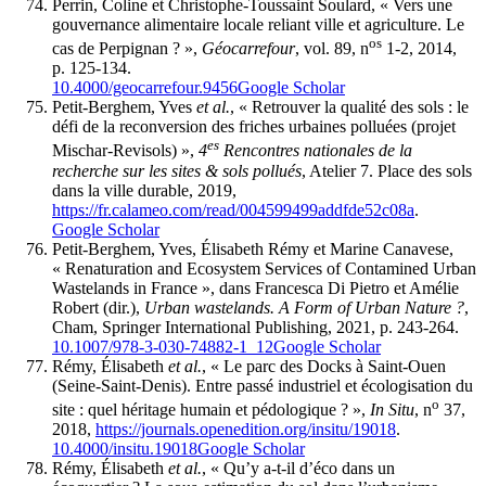
Perrin, Coline et Christophe-Toussaint Soulard, « Vers une
gouvernance alimentaire locale reliant ville et agriculture. Le
os
cas de Perpignan ? »,
Géocarrefour
, vol. 89, n
1-2, 2014,
p. 125-134.
10.4000/geocarrefour.9456
Google Scholar
Petit-Berghem, Yves
et al.
, « Retrouver la qualité des sols : le
défi de la reconversion des friches urbaines polluées (projet
es
Mischar-Revisols) »,
4
Rencontres nationales de la
recherche sur les sites
& sols pollués
, Atelier 7. Place des sols
dans la ville durable, 2019,
https://fr.calameo.com/read/004599499addfde52c08a
.
Google Scholar
Petit-Berghem, Yves, Élisabeth Rémy et Marine Canavese,
« Renaturation and Ecosystem Services of Contamined Urban
Wastelands in France », dans Francesca Di Pietro et Amélie
Robert (dir.),
Urban wastelands.
A Form of Urban Nature ?
,
Cham, Springer International Publishing, 2021, p. 243-264.
10.1007/978-3-030-74882-1_12
Google Scholar
Rémy, Élisabeth
et al.
, « Le parc des Docks à Saint-Ouen
(Seine-Saint-Denis). Entre passé industriel et écologisation du
o
site : quel héritage humain et pédologique ? »,
In Situ
, n
37,
2018,
https://journals.openedition.org/insitu/19018
.
10.4000/insitu.19018
Google Scholar
Rémy, Élisabeth
et al.
, « Qu’y a-t-il d’éco dans un