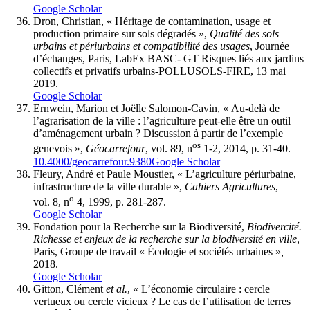
Google Scholar
Dron, Christian, « Héritage de contamination, usage et
production primaire sur sols dégradés »,
Qualité des sols
urbains et périurbains et compatibilité des usages
, Journée
d’échanges, Paris, LabEx BASC- GT Risques liés aux jardins
collectifs et privatifs urbains-POLLUSOLS-FIRE, 13 mai
2019.
Google Scholar
Ernwein, Marion et Joëlle Salomon-Cavin, « Au-delà de
l’agrarisation de la ville : l’agriculture peut-elle être un outil
d’aménagement urbain ? Discussion à partir de l’exemple
os
genevois »,
Géocarrefour
, vol. 89, n
1-2, 2014, p. 31-40.
10.4000/geocarrefour.9380
Google Scholar
Fleury, André et Paule Moustier, « L’agriculture périurbaine,
infrastructure de la ville durable »,
Cahiers Agricultures
,
o
vol. 8, n
4, 1999, p. 281-287.
Google Scholar
Fondation pour la Recherche sur la Biodiversité,
Biodivercité.
Richesse et enjeux de la recherche sur la biodiversité en ville
,
Paris, Groupe de travail « Écologie et sociétés urbaines »
,
2018.
Google Scholar
Gitton, Clément
et al.
, « L’économie circulaire : cercle
vertueux ou cercle vicieux ? Le cas de l’utilisation de terres