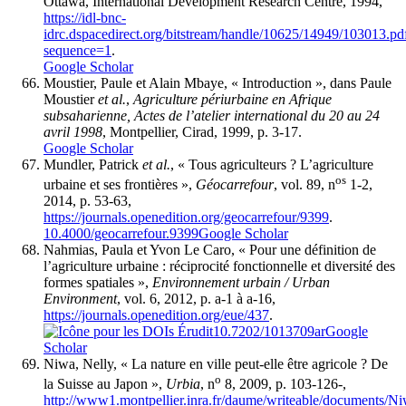
Ottawa, International Development Research Centre, 1994,
https://idl-bnc-
idrc.dspacedirect.org/bitstream/handle/10625/14949/103013.pd
sequence=1
.
Google Scholar
Moustier, Paule et Alain Mbaye, « Introduction », dans Paule
Moustier
et al.
,
Agriculture périurbaine en Afrique
subsaharienne, Actes de l’atelier international du 20 au 24
avril 1998
, Montpellier, Cirad, 1999, p. 3-17.
Google Scholar
Mundler, Patrick
et al.
, « Tous agriculteurs ? L’agriculture
os
urbaine et ses frontières »,
Géocarrefour
, vol. 89, n
1-2,
2014, p. 53-63,
https://journals.openedition.org/geocarrefour/9399
.
10.4000/geocarrefour.9399
Google Scholar
Nahmias, Paula et Yvon Le Caro, « Pour une définition de
l’agriculture urbaine : réciprocité fonctionnelle et diversité des
formes spatiales »,
Environnement urbain / Urban
Environment
, vol. 6, 2012, p. a-1 à a-16,
https://journals.openedition.org/eue/437
.
10.7202/1013709ar
Google
Scholar
Niwa, Nelly, « La nature en ville peut-elle être agricole ? De
o
la Suisse au Japon »,
Urbia
, n
8, 2009, p. 103-126-,
http://www1.montpellier.inra.fr/daume/writeable/documents/Ni