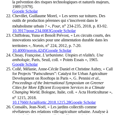
la prévention des risques technologiques et naturels majeurs,
1989 [1979].
Google Scholar
Chevillet, Guillaume Morel, « Les serres sur toitures. Des
outils de production pérennes qui s’inscrivent dans le
o
métabolisme urbain ? »,
Pour
, n
234-235, 2018, p. 83-92.
10.3917/pour.234.0083
Google Scholar
Chiffoleau, Yuna et Benoît Prévost, « Les circuits courts, des
innovations sociales pour une alimentation durable dans les
o
territoires »,
Norois
, n
224, 2012, p. 7-20.
10.4000/norois.4245
Google Scholar
Choay, Françoise,
L’urbanisme. Utopies et réalités. Une
anthologie
, Paris, Seuil, coll. « Points Essais », 1965.
Google Scholar
Collé, Mélanie, Anne-Cécile Daniel et Christine Aubry, « Call
for Projects “Parisculteurs”: Catalyst for Urban Agriculture
Development on Rooftops in Paris », G. Pennisi
et al.
,
Proceedings of the International Symposium on Greener
Cities for More Efficient Ecosystem Services in a Climate
Changing World
, Bologne, Italie, coll. « Acta Horticulturae »,
o
n
1215, 2018.
10.17660/ActaHortic.2018.1215.28
Google Scholar
Consalès, Jean-Noël, « Les jardins collectifs comme
révélateurs des relations ville/agriculture urbaine. Analyse à