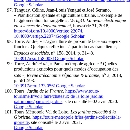
Google Scholar
Tanguay, Céline, Jean-Louis Yengué et José Serrano,
« Planification spatiale et agriculture urbaine. L’exemple de
l’agglomération tourangelle »,
VertigO. La revue électronique
en sciences de l’environnement
, hors-série 31, 2018,
https://doi.org/10.4000/vertigo.22074
.
10.4000/vertigo.22074
Google Scholar
Torre, André, « L’agriculture de proximité face aux enjeux
fonciers. Quelques réflexions à partir du cas francilien »,
o
Espaces et sociétés
, n
158, 2014, p. 31-48.
10.3917/esp.158.0031
Google Scholar
Torre, André
et al.
, « Paris, métropole agricole ? Quelles
productions agricoles pour quels modes d’occupation des
o
sols »,
Revue d’économie régionale & urbaine
, n
3, 2013,
p. 561-593.
10.3917/reru.133.0561
Google Scholar
Tours,
Jardin de la France
,
https://www.tours-
tourisme.fr/voir-faire/chateaux-de-la-loire-jardins-
patrimoine/parcs-et-jardins
, site consulté le 02 avril 2020.
Google Scholar
Tours Métropole Val de Loire,
Les jardins collectifs à la
Gloriette
,
https://tours-metropole.fr/les-jardins-collectifs-la-
gloriette
, site consulté le 2 avril 2021.
Google Scholar