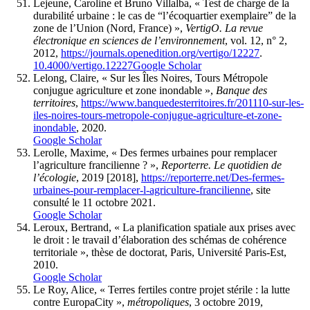
Lejeune, Caroline et Bruno Villalba, « Test de charge de la
durabilité urbaine : le cas de “l’écoquartier exemplaire” de la
zone de l’Union (Nord, France) »,
VertigO. La revue
électronique en sciences de l’environnement
, vol. 12, n° 2,
2012,
https://journals.openedition.org/vertigo/12227
.
10.4000/vertigo.12227
Google Scholar
Lelong, Claire, « Sur les Îles Noires, Tours Métropole
conjugue agriculture et zone inondable »,
Banque des
territoires
,
https://www.banquedesterritoires.fr/201110-sur-les-
iles-noires-tours-metropole-conjugue-agriculture-et-zone-
inondable
, 2020.
Google Scholar
Lerolle, Maxime, « Des fermes urbaines pour remplacer
l’agriculture francilienne ? »,
Reporterre. Le quotidien de
l’écologie
, 2019 [2018],
https://reporterre.net/Des-fermes-
urbaines-pour-remplacer-l-agriculture-francilienne
, site
consulté le 11 octobre 2021.
Google Scholar
Leroux, Bertrand, « La planification spatiale aux prises avec
le droit : le travail d’élaboration des schémas de cohérence
territoriale », thèse de doctorat, Paris, Université Paris-Est,
2010.
Google Scholar
Le Roy, Alice, « Terres fertiles contre projet stérile : la lutte
contre EuropaCity »,
métropoliques
, 3 octobre 2019,