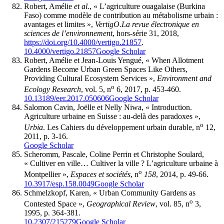
Robert, Amélie
et al.
, « L’agriculture ouagalaise (Burkina
Faso) comme modèle de contribution au métabolisme urbain :
avantages et limites »,
VertigO.
La revue électronique en
sciences de l’environnement
, hors-série 31, 2018,
https://doi.org/10.4000/vertigo.21857
.
10.4000/vertigo.21857
Google Scholar
Robert, Amélie et Jean-Louis Yengué, « When Allotment
Gardens Become Urban Green Spaces Like Others,
Providing Cultural Ecosystem Services »,
Environment and
o
Ecology Research
, vol. 5, n
6, 2017, p. 453-460.
10.13189/eer.2017.050606
Google Scholar
Salomon Cavin, Joëlle et Nelly Niwa, « Introduction.
Agriculture urbaine en Suisse : au-delà des paradoxes »,
o
Urbia
. Les Cahiers du développement urbain durable, n
12,
2011, p. 3-16.
Google Scholar
Scheromm, Pascale, Coline Perrin et Christophe Soulard,
« Cultiver en ville… Cultiver la ville ? L’agriculture urbaine à
o
Montpellier »,
Espaces et sociétés
, n
158
, 2014, p. 49-66.
10.3917/esp.158.0049
Google Scholar
Schmelzkopf, Karen, « Urban Community Gardens as
o
Contested Space »,
Geographical Review
, vol. 85, n
3,
1995, p. 364-381.
10.2307/215279
Google Scholar