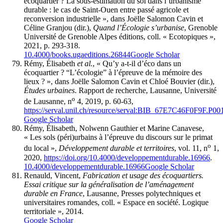
écoquartier ? La sous-estimation du sol dans l’urbanisme
durable : le cas de Saint-Ouen entre passé agricole et
reconversion industrielle », dans Joëlle Salomon Cavin et
Céline Granjou (dir.),
Quand l’Écologie s’urbanise
, Grenoble
Université de Grenoble Alpes éditions, coll. « Ecotopiques »,
2021, p. 293-318.
10.4000/books.ugaeditions.26844
Google Scholar
Rémy, Élisabeth
et al.
, « Qu’y a-t-il d’éco dans un
écoquartier ? “L’écologie” à l’épreuve de la mémoire des
lieux ? », dans Joëlle Salomon Cavin et Chloé Bouvier (dir.),
Études urbaines
. Rapport de recherche, Lausanne, Université
o
de Lausanne, n
4, 2019, p. 60-63,
https://serval.unil.ch/resource/serval:BIB_67E7C46F0F9F.P0
Google Scholar
Rémy, Élisabeth, Nolwenn Gauthier et Marine Canavese,
« Les sols (péri)urbains à l’épreuve du discours sur le primat
o
du local »,
Développement durable et territoires
, vol. 11, n
1,
2020,
https://doi.org/10.4000/developpementdurable.16966
.
10.4000/developpementdurable.16966
Google Scholar
Renauld, Vincent,
Fabrication et usage des écoquartiers.
Essai critique sur la généralisation de l’aménagement
durable en France
, Lausanne, Presses polytechniques et
universitaires romandes, coll. « Espace en société. Logique
territoriale », 2014.
Google Scholar