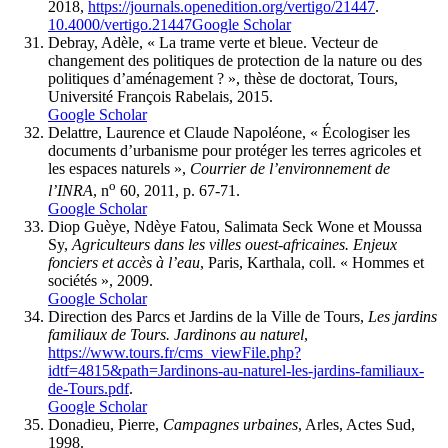
2018,
https://journals.openedition.org/vertigo/21447
.
10.4000/vertigo.21447
Google Scholar
Debray, Adèle, « La trame verte et bleue. Vecteur de
changement des politiques de protection de la nature ou des
politiques d’aménagement ? », thèse de doctorat, Tours,
Université François Rabelais, 2015.
Google Scholar
Delattre, Laurence et Claude Napoléone, « Écologiser les
documents d’urbanisme pour protéger les terres agricoles et
les espaces naturels »,
Courrier de l’environnement de
o
l’INRA
, n
60, 2011, p. 67-71.
Google Scholar
Diop Guèye, Ndèye Fatou, Salimata Seck Wone et Moussa
Sy,
Agriculteurs dans les villes ouest-africaines. Enjeux
fonciers et accès à l’eau
, Paris, Karthala, coll. « Hommes et
sociétés », 2009.
Google Scholar
Direction des Parcs et Jardins de la Ville de Tours,
Les jardins
familiaux de Tours. Jardinons au naturel
,
https://www.tours.fr/cms_viewFile.php?
idtf=4815&path=Jardinons-au-naturel-les-jardins-familiaux-
de-Tours.pdf
.
Google Scholar
Donadieu, Pierre,
Campagnes urbaines
, Arles, Actes Sud,
1998.