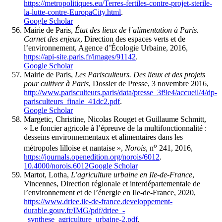
https://metropolitiques.eu/Terres-fertiles-contre-projet-sterile-
la-lutte-contre-EuropaCity.html
.
Google Scholar
Mairie de Paris,
État des lieux de l`alimentation à Paris.
Carnet des enjeux
, Direction des espaces verts et de
l’environnement, Agence d’Écologie Urbaine, 2016,
https://api-site.paris.fr/images/91142
.
Google Scholar
Mairie de Paris,
Les Parisculteurs. Des lieux et des projets
pour cultiver à Paris
, Dossier de Presse, 3 novembre 2016,
http://www.parisculteurs.paris/data/presse_3f9e4/accueil/4/dp-
parisculteurs_finale_41dc2.pdf
.
Google Scholar
Margetic, Christine, Nicolas Rouget et Guillaume Schmitt,
« Le foncier agricole à l’épreuve de la multifonctionnalité :
desseins environnementaux et alimentaires dans les
o
métropoles lilloise et nantaise »,
Norois
, n
241, 2016,
https://journals.openedition.org/norois/6012
.
10.4000/norois.6012
Google Scholar
Martot, Lotha,
L’agriculture urbaine en Ile-de-France
,
Vincennes, Direction régionale et interdépartementale de
l’environnement et de l’énergie en Ile-de-France, 2020,
https://www.driee.ile-de-france.developpement-
durable.gouv.fr/IMG/pdf/driee_-
_synthese_agriculture_urbaine-2.pdf
.