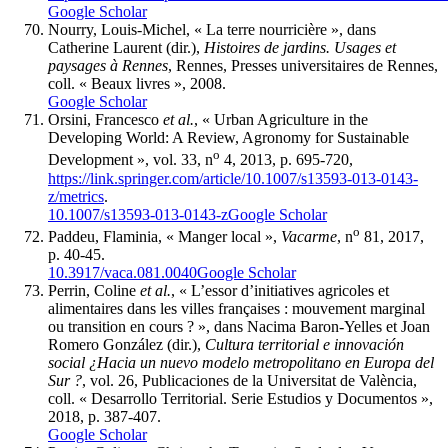
Google Scholar
Nourry, Louis-Michel, « La terre nourricière », dans
Catherine Laurent (dir.),
Histoires de jardins. Usages et
paysages à Rennes
, Rennes, Presses universitaires de Rennes,
coll. « Beaux livres », 2008.
Google Scholar
Orsini, Francesco
et al.
, « Urban Agriculture in the
Developing World: A Review, Agronomy for Sustainable
o
Development », vol. 33, n
4, 2013, p. 695-720,
https://link.springer.com/article/10.1007/s13593-013-0143-
z/metrics
.
10.1007/s13593-013-0143-z
Google Scholar
o
Paddeu, Flaminia, « Manger local »,
Vacarme
, n
81, 2017,
p. 40-45.
10.3917/vaca.081.0040
Google Scholar
Perrin, Coline
et al.
, « L’essor d’initiatives agricoles et
alimentaires dans les villes françaises : mouvement marginal
ou transition en cours ? », dans Nacima Baron-Yelles et Joan
Romero González (dir.),
Cultura territorial e innovación
social ¿Hacia un nuevo modelo metropolitano en Europa del
Sur ?
, vol. 26, Publicaciones de la Universitat de València,
coll. « Desarrollo Territorial. Serie Estudios y Documentos »,
2018, p. 387-407.
Google Scholar