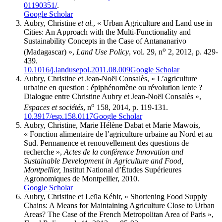
01190351/
.
Google Scholar
Aubry, Christine
et al.
, « Urban Agriculture and Land use in
Cities: An Approach with the Multi-Functionality and
Sustainability Concepts in the Case of Antananarivo
o
(Madagascar) »,
Land Use Policy
, vol. 29, n
2, 2012, p. 429-
439.
10.1016/j.landusepol.2011.08.009
Google Scholar
Aubry, Christine et Jean-Noël Consalès, « L’agriculture
urbaine en question : épiphénomène ou révolution lente ?
Dialogue entre Christine Aubry et Jean-Noël Consalès »,
o
Espaces et sociétés
, n
158, 2014, p. 119-131.
10.3917/esp.158.0117
Google Scholar
Aubry, Christine, Marie Hélène Dabat et Marie Mawois,
« Fonction alimentaire de l’agriculture urbaine au Nord et au
Sud. Permanence et renouvellement des questions de
recherche »,
Actes de la conférence Innovation and
Sustainable Development in Agriculture and Food,
Montpellier,
Institut National d’Études Supérieures
Agronomiques de Montpellier, 2010.
Google Scholar
Aubry, Christine et Leïla Kébir, « Shortening Food Supply
Chains: A Means for Maintaining Agriculture Close to Urban
Areas? The Case of the French Metropolitan Area of Paris »,