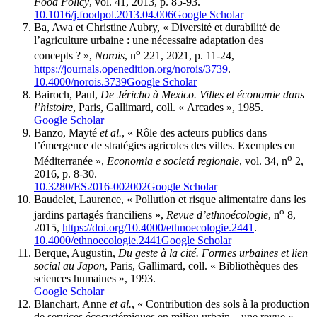
Food Policy
, vol. 41, 2013, p. 85-93.
10.1016/j.foodpol.2013.04.006
Google Scholar
Ba, Awa et Christine Aubry, « Diversité et durabilité de
l’agriculture urbaine : une nécessaire adaptation des
o
concepts ? »,
Norois
, n
221, 2021, p. 11-24,
https://journals.openedition.org/norois/3739
.
10.4000/norois.3739
Google Scholar
Bairoch, Paul,
De Jéricho à Mexico. Villes et économie dans
l’histoire
, Paris, Gallimard, coll. « Arcades », 1985.
Google Scholar
Banzo, Mayté
et al.
, « Rôle des acteurs publics dans
l’émergence de stratégies agricoles des villes. Exemples en
o
Méditerranée »,
Economia e societá regionale
, vol. 34, n
2,
2016, p. 8-30.
10.3280/ES2016-002002
Google Scholar
Baudelet, Laurence, « Pollution et risque alimentaire dans les
o
jardins partagés franciliens »,
Revue d’ethnoécologie
, n
8,
2015,
https://doi.org/10.4000/ethnoecologie.2441
.
10.4000/ethnoecologie.2441
Google Scholar
Berque, Augustin,
Du geste à la cité. Formes urbaines et lien
social au Japon
, Paris, Gallimard, coll. « Bibliothèques des
sciences humaines », 1993.
Google Scholar
Blanchart, Anne
et al.
, « Contribution des sols à la production
de services écosystémiques en milieu urbain – une revue »,