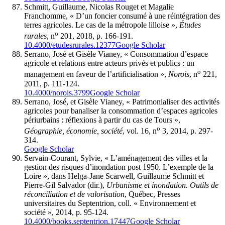
Schmitt, Guillaume, Nicolas Rouget et Magalie
Franchomme, « D’un foncier consumé à une réintégration des
terres agricoles. Le cas de la métropole lilloise »,
Études
o
rurales
, n
201, 2018, p. 166-191.
10.4000/etudesrurales.12377
Google Scholar
Serrano, José et Gisèle Vianey, « Consommation d’espace
agricole et relations entre acteurs privés et publics : un
o
management en faveur de l’artificialisation »,
Norois
, n
221,
2011, p. 111-124.
10.4000/norois.3799
Google Scholar
Serrano, José, et Gisèle Vianey, « Patrimonialiser des activités
agricoles pour banaliser la consommation d’espaces agricoles
périurbains : réflexions à partir du cas de Tours »,
o
Géographie, économie, société
, vol. 16, n
3, 2014, p. 297-
314.
Google Scholar
Servain-Courant, Sylvie, « L’aménagement des villes et la
gestion des risques d’inondation post 1950. L’exemple de la
Loire », dans Helga-Jane Scarwell, Guillaume Schmitt et
Pierre-Gil Salvador (dir.),
Urbanisme et inondation. Outils de
réconciliation et de valorisation
, Québec, Presses
universitaires du Septentrion, coll. « Environnement et
société », 2014, p. 95-124.
10.4000/books.septentrion.17447
Google Scholar