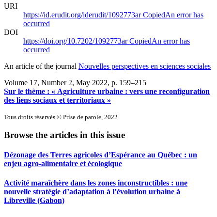
URI
https://id.erudit.org/iderudit/1092773ar
Copied
An error has
occurred
DOI
https://doi.org/10.7202/1092773ar
Copied
An error has
occurred
An article of the journal
Nouvelles perspectives en sciences sociales
Volume 17, Number 2, May 2022
, p. 159–215
Sur le thème : « Agriculture urbaine : vers une reconfiguration
des liens sociaux et territoriaux »
Tous droits réservés © Prise de parole, 2022
Browse the articles in this issue
Dézonage des Terres agricoles d’Espérance au Québec : un
enjeu agro-alimentaire et écologique
Activité maraîchère dans les zones inconstructibles : une
nouvelle stratégie d’adaptation à l’évolution urbaine à
Libreville (Gabon)