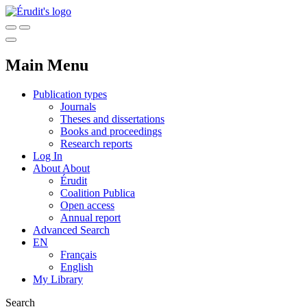
Main Menu
Publication types
Journals
Theses and dissertations
Books and proceedings
Research reports
Log In
About
About
Érudit
Coalition Publica
Open access
Annual report
Advanced Search
EN
Français
English
My Library
Search