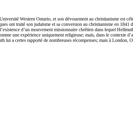
niversité Western Ontario, et son dévouement au christianisme est célébr
iques ont traité son judaïsme et sa conversion au christianisme en 1841 
e l’existence d’un mouvement missionnaire chrétien dans lequel Hellmuth 
omme une expérience uniquement religieuse; mais, dans le contexte d’ant
muth lui a certes rapporté de nombreuses récompenses; mais à London, On