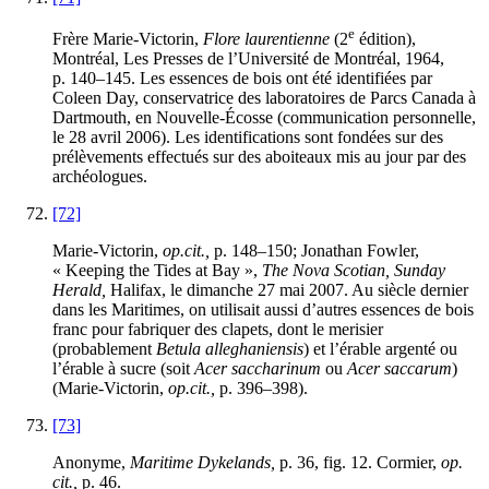
e
Frère Marie-Victorin,
Flore laurentienne
(2
édition),
Montréal, Les Presses de l’Université de Montréal, 1964,
p. 140–145. Les essences de bois ont été identifiées par
Coleen Day, conservatrice des laboratoires de Parcs Canada à
Dartmouth, en Nouvelle-Écosse (communication personnelle,
le 28 avril 2006). Les identifications sont fondées sur des
prélèvements effectués sur des aboiteaux mis au jour par des
archéologues.
[72]
Marie-Victorin,
op.cit.,
p. 148–150; Jonathan Fowler,
« Keeping the Tides at Bay »,
The Nova Scotian, Sunday
Herald,
Halifax, le dimanche 27 mai 2007. Au siècle dernier
dans les Maritimes, on utilisait aussi d’autres essences de bois
franc pour fabriquer des clapets, dont le merisier
(probablement
Betula alleghaniensis
) et l’érable argenté ou
l’érable à sucre (soit
Acer saccharinum
ou
Acer saccarum
)
(Marie-Victorin,
op.cit.,
p. 396–398).
[73]
Anonyme,
Maritime Dykelands,
p. 36, fig. 12. Cormier,
op.
cit.,
p. 46.