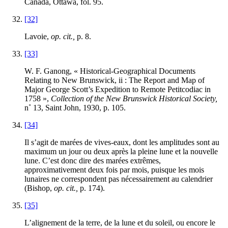
Canada, Ottawa, fol. 95.
[32]
Lavoie,
op. cit.,
p. 8.
[33]
W. F. Ganong, « Historical-Geographical Documents
Relating to New Brunswick, ii : The Report and Map of
Major George Scott’s Expedition to Remote Petitcodiac in
1758 »,
Collection of the New Brunswick Historical Society,
n˚ 13, Saint John, 1930, p. 105.
[34]
Il s’agit de marées de vives-eaux, dont les amplitudes sont au
maximum un jour ou deux après la pleine lune et la nouvelle
lune. C’est donc dire des marées extrêmes,
approximativement deux fois par mois, puisque les mois
lunaires ne correspondent pas nécessairement au calendrier
(Bishop,
op. cit.,
p. 174).
[35]
L’alignement de la terre, de la lune et du soleil, ou encore le