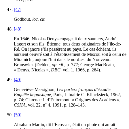
[47]
Godbout,
loc. cit.
[48]
En 1646, Nicolas Denys engageait deux sauniers, André
Lagort et son fils, Étienne, tous deux originaires de l’île-de-
Ré. On ignore s’ils passèrent au pays. Le cas échéant, ils
auraient oeuvré soit à l’établissement de Miscou soit à celui de
Miramichi, aujourd’hui dans le nord-est du Nouveau-
Brunswick (Debien,
op. cit.,
p. 377; George MacBeath,
« Denys, Nicolas »,
DBC,
vol. 1, 1966, p. 264).
[49]
Geneviève Massignon,
Les parlers français d’Acadie –
Enquête linguistique,
Paris, Librairie C. Klincksieck, 1962,
p. 74; Clarence J. d’Entremont, « Origines des Acadiens »,
CSHA,
vol. 22, n˚ 4, 1991, p. 128–143.
[50]
Abraham Martin, dit l’Écossais, était un pilote qui aurait