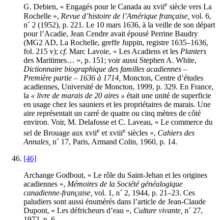
e
G. Debien, « Engagés pour le Canada au
xvii
siècle vers La
Rochelle »,
Revue d’histoire de l’Amérique française,
vol. 6,
n˚ 2 (1952), p. 221. Le 10 mars 1636, à la veille de son départ
pour l’Acadie, Jean Cendre avait épousé Perrine Baudry
(MG2 AD, La Rochelle, greffe Juppin, registre 1635–1636,
fol. 215 v);
cf.
Marc Lavoie, « Les Acadiens et les
Planters
des Maritimes… », p. 151; voir aussi Stephen A. White,
Dictionnaire biographique des familles acadiennes –
Première partie – 1636 à 1714,
Moncton, Centre d’études
acadiennes, Université de Moncton, 1999, p. 329. En France,
la
« livre de marais de 20 aires »
était une unité de superficie
en usage chez les sauniers et les propriétaires de marais. Une
aire représentait un carré de quatre ou cinq mètres de côté
environ. Voir, M. Delafosse et C. Laveau, « Le commerce du
e
e
sel de Brouage aux
xvii
et
xviii
siècles »,
Cahiers des
Annales,
n˚ 17, Paris, Armand Colin, 1960, p. 14.
[46]
Archange Godbout, « Le rôle du Saint-Jehan et les origines
acadiennes »,
Mémoires de la Société généalogique
canadienne-française,
vol. 1, n˚ 2, 1944, p. 21–23. Ces
paludiers sont aussi énumérés dans l’article de Jean-Claude
Dupont, « Les défricheurs d’eau »,
Culture vivante,
n˚ 27,
1972, p. 6.