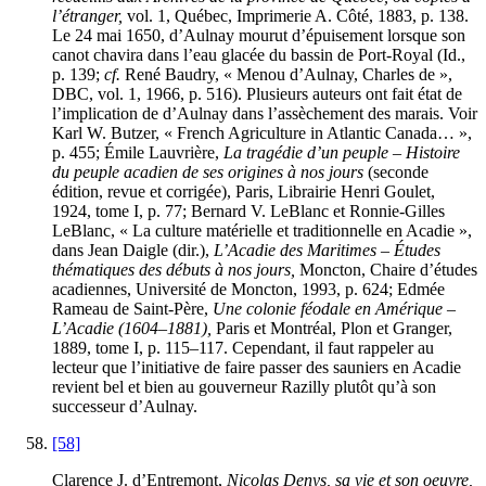
l’étranger,
vol. 1, Québec, Imprimerie A. Côté, 1883, p. 138.
Le 24 mai 1650, d’Aulnay mourut d’épuisement lorsque son
canot chavira dans l’eau glacée du bassin de Port-Royal (Id.,
p. 139;
cf.
René Baudry, « Menou d’Aulnay, Charles de »,
DBC, vol. 1, 1966, p. 516). Plusieurs auteurs ont fait état de
l’implication de d’Aulnay dans l’assèchement des marais. Voir
Karl W. Butzer, « French Agriculture in Atlantic Canada… »,
p. 455; Émile Lauvrière,
La tragédie d’un peuple – Histoire
du peuple acadien de ses origines à nos jours
(seconde
édition, revue et corrigée), Paris, Librairie Henri Goulet,
1924, tome I, p. 77; Bernard V. LeBlanc et Ronnie-Gilles
LeBlanc, « La culture matérielle et traditionnelle en Acadie »,
dans Jean Daigle (dir.),
L’Acadie des Maritimes – Études
thématiques des débuts à nos jours,
Moncton, Chaire d’études
acadiennes, Université de Moncton, 1993, p. 624; Edmée
Rameau de Saint-Père,
Une colonie féodale en Amérique –
L’Acadie (1604–1881),
Paris et Montréal, Plon et Granger,
1889, tome I, p. 115–117. Cependant, il faut rappeler au
lecteur que l’initiative de faire passer des sauniers en Acadie
revient bel et bien au gouverneur Razilly plutôt qu’à son
successeur d’Aulnay.
[58]
Clarence J. d’Entremont,
Nicolas Denys, sa vie et son oeuvre,