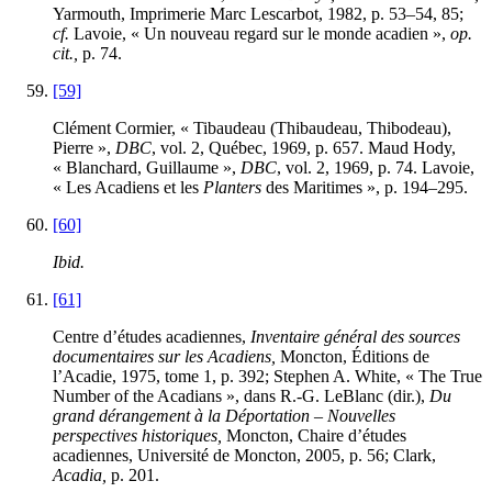
Yarmouth, Imprimerie Marc Lescarbot, 1982, p. 53–54, 85;
cf.
Lavoie, « Un nouveau regard sur le monde acadien »,
op.
cit.,
p. 74.
[59]
Clément Cormier, « Tibaudeau (Thibaudeau, Thibodeau),
Pierre »,
DBC
, vol. 2, Québec, 1969, p. 657. Maud Hody,
« Blanchard, Guillaume »,
DBC
, vol. 2, 1969, p. 74. Lavoie,
« Les Acadiens et les
Planters
des Maritimes », p. 194–295.
[60]
Ibid.
[61]
Centre d’études acadiennes,
Inventaire général des sources
documentaires sur les Acadiens,
Moncton, Éditions de
l’Acadie, 1975, tome 1, p. 392; Stephen A. White, « The True
Number of the Acadians », dans R.-G. LeBlanc (dir.),
Du
grand dérangement à la Déportation – Nouvelles
perspectives historiques,
Moncton, Chaire d’études
acadiennes, Université de Moncton, 2005, p. 56; Clark,
Acadia,
p. 201.