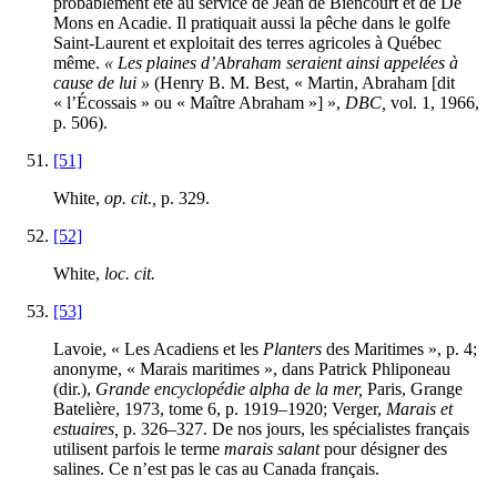
probablement été au service de Jean de Biencourt et de De
Mons en Acadie. Il pratiquait aussi la pêche dans le golfe
Saint-Laurent et exploitait des terres agricoles à Québec
même.
« Les plaines d’Abraham seraient ainsi appelées à
cause de lui »
(Henry B. M. Best, « Martin, Abraham [dit
« l’Écossais » ou « Maître Abraham »] »,
DBC,
vol. 1, 1966,
p. 506).
[51]
White,
op. cit.,
p. 329.
[52]
White,
loc. cit.
[53]
Lavoie, « Les Acadiens et les
Planters
des Maritimes », p. 4;
anonyme, « Marais maritimes », dans Patrick Phliponeau
(dir.),
Grande encyclopédie alpha de la mer,
Paris, Grange
Batelière, 1973, tome 6, p. 1919–1920; Verger,
Marais et
estuaires,
p. 326–327. De nos jours, les spécialistes français
utilisent parfois le terme
marais salant
pour désigner des
salines. Ce n’est pas le cas au Canada français.