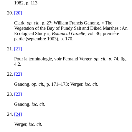
1982, p. 113.
[20]
Clark,
op. cit.,
p. 27; William Francis Ganong, « The
Vegetation of the Bay of Fundy Salt and Diked Marshes : An
Ecological Study »,
Botanical Gazette,
vol. 36, première
partie (septembre 1903), p. 170.
[21]
Pour la terminologie, voir Fernand Verger,
op. cit., p
. 74, fig.
4.2.
[22]
Ganong,
op. cit.,
p. 171–173; Verger,
loc. cit.
[23]
Ganong,
loc. cit.
[24]
Verger,
loc. cit.