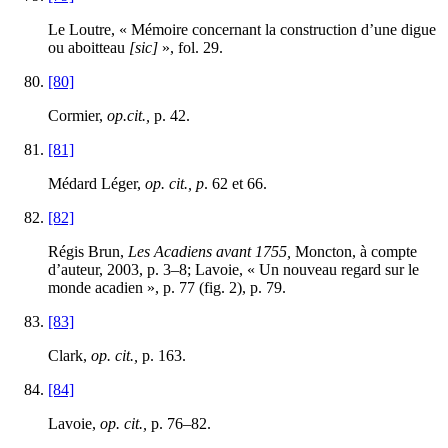
Le Loutre, « Mémoire concernant la construction d’une digue
ou aboitteau
[sic]
», fol. 29.
[80]
Cormier,
op.cit.,
p. 42.
[81]
Médard Léger,
op. cit., p
. 62 et 66.
[82]
Régis Brun,
Les Acadiens avant 1755,
Moncton, à compte
d’auteur, 2003, p. 3–8; Lavoie, « Un nouveau regard sur le
monde acadien », p. 77 (fig. 2), p. 79.
[83]
Clark,
op. cit.,
p. 163.
[84]
Lavoie,
op. cit.,
p. 76–82.