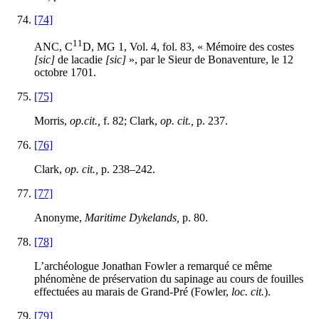
[74]
11
ANC, C
D, MG 1, Vol. 4, fol. 83, « Mémoire des costes
[sic]
de lacadie
[sic]
», par le Sieur de Bonaventure, le 12
octobre 1701.
[75]
Morris,
op.cit.,
f. 82; Clark,
op. cit.,
p. 237.
[76]
Clark,
op. cit.,
p. 238–242.
[77]
Anonyme,
Maritime Dykelands,
p. 80.
[78]
L’archéologue Jonathan Fowler a remarqué ce même
phénomène de préservation du sapinage au cours de fouilles
effectuées au marais de Grand-Pré (Fowler,
loc. cit.
).
[79]