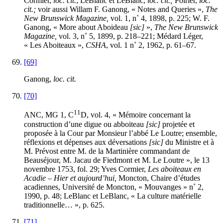
Cormier,
loc. cit.
; LeBlanc et LeBlanc,
loc. cit.;
Poirier,
loc.
cit.;
voir aussi Willam F. Ganong, « Notes and Queries »,
The
New Brunswick Magazine,
vol. 1, n˚ 4, 1898, p. 225; W. F.
Ganong, « More about Aboideau
[sic]
»,
The New Brunswick
Magazine,
vol. 3, n˚ 5, 1899, p. 218–221; Médard Léger,
« Les Aboiteaux »,
CSHA
, vol. 1 n˚ 2, 1962, p. 61–67.
[69]
Ganong,
loc. cit.
[70]
11
ANC, MG 1, C
D, vol. 4, « Mémoire concernant la
construction d’une digue ou abboiteau
[sic]
projetée et
proposée à la Cour par Monsieur l’abbé Le Loutre; ensemble,
réflexions et dépenses aux déversations
[sic]
du Ministre et à
M. Prévost entre M. de la Martinière commandant de
Beauséjour, M. Jacau de Fiedmont et M. Le Loutre », le 13
novembre 1753, fol. 29; Yves Cormier,
Les aboiteaux en
Acadie – Hier et aujourd’hui,
Moncton, Chaire d’études
acadiennes, Université de Moncton, « Mouvanges » n˚ 2,
1990, p. 48; LeBlanc et LeBlanc, « La culture matérielle
traditionnelle… », p. 625.
[71]