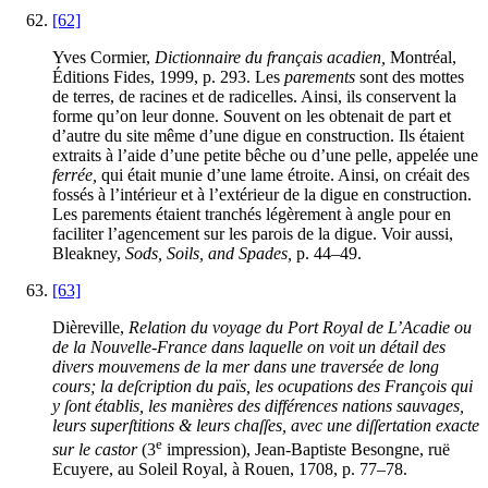
[62]
Yves Cormier,
Dictionnaire du français acadien,
Montréal,
Éditions Fides, 1999, p. 293. Les
parements
sont des mottes
de terres, de racines et de radicelles. Ainsi, ils conservent la
forme qu’on leur donne. Souvent on les obtenait de part et
d’autre du site même d’une digue en construction. Ils étaient
extraits à l’aide d’une petite bêche ou d’une pelle, appelée une
ferrée,
qui était munie d’une lame étroite. Ainsi, on créait des
fossés à l’intérieur et à l’extérieur de la digue en construction.
Les parements étaient tranchés légèrement à angle pour en
faciliter l’agencement sur les parois de la digue. Voir aussi,
Bleakney,
Sods, Soils, and Spades,
p. 44–49.
[63]
Dièreville,
Relation du voyage du Port Royal de L’Acadie ou
de la Nouvelle-France dans laquelle on voit un détail des
divers mouvemens de la mer dans une traversée de long
cours; la deſcription du païs, les ocupations des François qui
y ſont établis, les manières des différences nations sauvages,
leurs superſtitions & leurs chaſſes, avec une diſſertation exacte
e
sur le castor
(3
impression), Jean-Baptiste Besongne, ruë
Ecuyere, au Soleil Royal, à Rouen, 1708, p. 77–78.