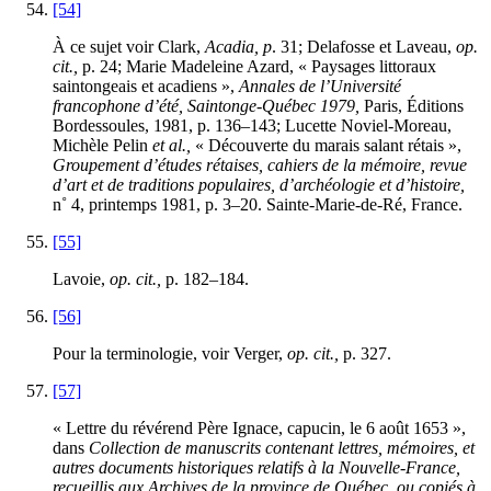
[54]
À ce sujet voir Clark,
Acadia, p
. 31; Delafosse et Laveau,
op.
cit.,
p. 24; Marie Madeleine Azard, « Paysages littoraux
saintongeais et acadiens »,
Annales de l’Université
francophone d’été, Saintonge-Québec 1979,
Paris, Éditions
Bordessoules, 1981, p. 136–143; Lucette Noviel-Moreau,
Michèle Pelin
et al.,
« Découverte du marais salant rétais »,
Groupement d’études rétaises, cahiers de la mémoire, revue
d’art et de traditions populaires, d’archéologie et d’histoire,
n˚ 4, printemps 1981, p. 3–20. Sainte-Marie-de-Ré, France.
[55]
Lavoie,
op. cit.,
p. 182–184.
[56]
Pour la terminologie, voir Verger,
op. cit.,
p. 327.
[57]
« Lettre du révérend Père Ignace, capucin, le 6 août 1653 »,
dans
Collection de manuscrits contenant lettres, mémoires, et
autres documents historiques relatifs à la Nouvelle-France,
recueillis aux Archives de la province de Québec, ou copiés à