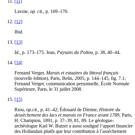
[11]
Lavoie,
op. cit.,
p. 169–170.
[12]
Ibid.
[13]
Id.,
p. 173–175. Jean,
Paysans du Poitou,
p. 38, 40–44.
[14]
Fernand Verger,
Marais et estuaires du littoral français
(nouvelle édition), Paris, Belin, 2005, p. 144–145, fig. 7.1;
Fernand Verger, communication personnelle, École Normale
Supérieure, Paris, le 31 juillet 2008.
[15]
Riou,
op.cit.,
p. 41–42; Édouard de Dienne,
Histoire du
dessèchement des lacs et marais en France avant 1789,
Paris,
H. Champion, 1891, p. 37–39, 81, 89. Le géologue-
archéologue Karl W. Butzer a aussi souligné l’apport financier
des Hollandais plutôt que leur contribution à l’assèchement