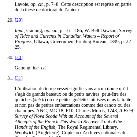
Lavoie,
op. cit.,
p. 7–8. Cette description est reprise en partie
de la thèse de doctorat de l’auteur.
[29]
Ibid.;
Ganong,
op. cit.,
p. 161–186; W. Bell Dawson,
Survey
of Tides and Currents in Canadian Waters – Report of
Progress,
Ottawa, Government Printing Bureau, 1899, p. 22–
25.
[30]
Ganong,
loc. cit.
[31]
L’utilisation du terme
vessel
signifie sans aucun doute qu’il
s’agit de grands bateaux ou de petits navires, peut-être des
quaiches (
ketch
) ou de petites goélettes utilisées dans la traite,
et non pas de petites embarcations comme des canots ou des
chaloupes. ANC, MG 18, F10, Charles Morris, 1748,
A Brief
Survey of Nova Scotia With an Account of the Several
Attempts of the French This War to Recover it out of the
Hands of the English,
The Royal Regimental Library,
Woolwich (Angleterre). Copie aux Archives nationales du