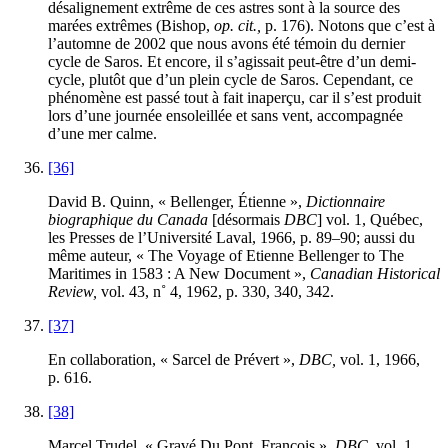
désalignement extrême de ces astres sont à la source des
marées extrêmes (Bishop,
op. cit.,
p. 176). Notons que c’est à
l’automne de 2002 que nous avons été témoin du dernier
cycle de Saros. Et encore, il s’agissait peut-être d’un demi-
cycle, plutôt que d’un plein cycle de Saros. Cependant, ce
phénomène est passé tout à fait inaperçu, car il s’est produit
lors d’une journée ensoleillée et sans vent, accompagnée
d’une mer calme.
[36]
David B. Quinn, « Bellenger, Étienne »,
Dictionnaire
biographique du Canada
[désormais
DBC
] vol. 1, Québec,
les Presses de l’Université Laval, 1966, p. 89–90; aussi du
même auteur, « The Voyage of Etienne Bellenger to The
Maritimes in 1583 : A New Document »,
Canadian Historical
Review,
vol. 43, n˚ 4, 1962, p. 330, 340, 342.
[37]
En collaboration, « Sarcel de Prévert »,
DBC,
vol. 1, 1966,
p. 616.
[38]
Marcel Trudel, « Gravé Du Pont, François »,
DBC,
vol. 1,