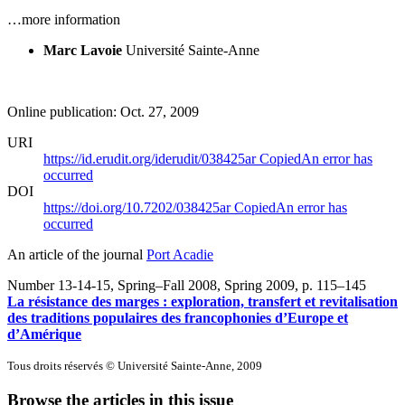
…more information
Marc Lavoie
Université Sainte-Anne
Online publication: Oct. 27, 2009
URI
https://id.erudit.org/iderudit/038425ar
Copied
An error has
occurred
DOI
https://doi.org/10.7202/038425ar
Copied
An error has
occurred
An article of the journal
Port Acadie
Number 13-14-15, Spring–Fall 2008, Spring 2009
, p. 115–145
La résistance des marges : exploration, transfert et revitalisation
des traditions populaires des francophonies d’Europe et
d’Amérique
Tous droits réservés © Université Sainte-Anne, 2009
Browse the articles in this issue