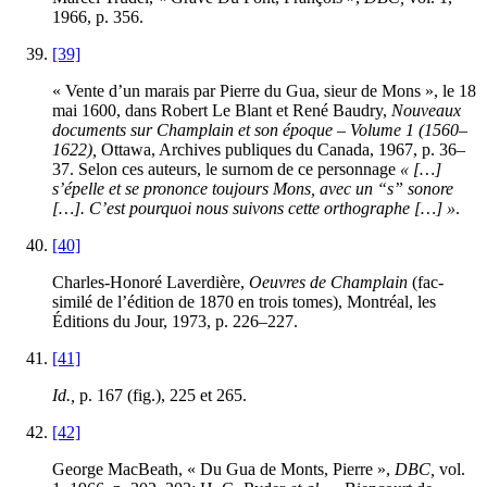
1966, p. 356.
[39]
« Vente d’un marais par Pierre du Gua, sieur de Mons », le 18
mai 1600, dans Robert Le Blant et René Baudry,
Nouveaux
documents sur Champlain et son époque – Volume 1 (1560–
1622),
Ottawa, Archives publiques du Canada, 1967, p. 36–
37. Selon ces auteurs, le surnom de ce personnage
« […]
s’épelle et se prononce toujours Mons, avec un “s” sonore
[…]. C’est pourquoi nous suivons cette orthographe […] »
.
[40]
Charles-Honoré Laverdière,
Oeuvres de Champlain
(fac-
similé de l’édition de 1870 en trois tomes), Montréal, les
Éditions du Jour, 1973, p. 226–227.
[41]
Id.,
p. 167 (fig.), 225 et 265.
[42]
George MacBeath, « Du Gua de Monts, Pierre »,
DBC,
vol.