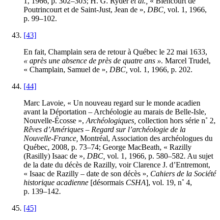
1, 1966, p. 302–303; H. G. Ryder
et al.,
« Biencourt de
Poutrincourt et de Saint-Just, Jean de »,
DBC,
vol. 1, 1966,
p. 99–102.
[43]
En fait, Champlain sera de retour à Québec le 22 mai 1633,
« après une absence de près de quatre ans ».
Marcel Trudel,
« Champlain, Samuel de »,
DBC,
vol. 1, 1966, p. 202.
[44]
Marc Lavoie, « Un nouveau regard sur le monde acadien
avant la Déportation – Archéologie au marais de Belle-Isle,
Nouvelle-Écosse »,
Archéologiques,
collection hors série n˚ 2,
Rêves d’Amériques – Regard sur l’archéologie de la
Nouvelle-France,
Montréal, Association des archéologues du
Québec, 2008, p. 73–74; George MacBeath, « Razilly
(Rasilly) Isaac de »,
DBC,
vol. 1, 1966, p. 580–582. Au sujet
de la date du décès de Razilly, voir Clarence J. d’Entremont,
« Isaac de Razilly – date de son décès »,
Cahiers de la Société
historique acadienne
[désormais
CSHA
], vol. 19, n˚ 4,
p. 139–142.
[45]