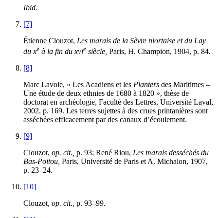
Ibid.
[7]
Étienne Clouzot,
Les marais de la Sèvre niortaise et du Lay
e
e
du
x
à la fin du
xvi
siècle,
Paris, H. Champion, 1904, p. 84.
[8]
Marc Lavoie, « Les Acadiens et les
Planters
des Maritimes –
Une étude de deux ethnies de 1680 à 1820 », thèse de
doctorat en archéologie, Faculté des Lettres, Université Laval,
2002, p. 169. Les terres sujettes à des crues printanières sont
asséchées efficacement par des canaux d’écoulement.
[9]
Clouzot,
op. cit.,
p. 93; René Riou,
Les marais desséchés du
Bas-Poitou,
Paris, Université de Paris et A. Michalon, 1907,
p. 23–24.
[10]
Clouzot,
op. cit.,
p. 93–99.