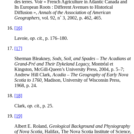
des terres. Voir « French Agriculture in Atlantic Canada and
Its European Roots : Different Avenues to Historical
Diffusion »,
Annals of the Association of American
Geographers,
vol. 92, n˚ 3, 2002, p. 462, 465.
[16]
Lavoie,
op. cit.,
p. 176–180.
[17]
Sherman Bleakney,
Sods, Soil, and Spades – The Acadians at
Grand-Pré and Their Dykeland Legacy,
Montréal et
Kingston, McGill-Queen’s University Press, 2004, p. 5–7;
Andrew Hill Clark,
Acadia – The Geography of Early Nova
Scotia to 1760,
Madison, University of Wisconsin Press,
1968, p. 24.
[18]
Clark,
op. cit.,
p. 25.
[19]
Albert E. Roland,
Geological Background and Physiography
of Nova Scotia,
Halifax, The Nova Scotia Institute of Science,