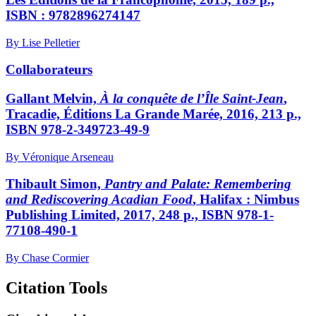
ISBN : 9782896274147
By Lise Pelletier
Collaborateurs
Gallant
Melvin,
À la conquête de l’Île Saint-Jean
,
Tracadie, Éditions La Grande Marée, 2016, 213 p.,
ISBN 978-2-349723-49-9
By Véronique Arseneau
Thibault
Simon,
Pantry and Palate: Remembering
and Rediscovering Acadian Food
, Halifax : Nimbus
Publishing Limited, 2017, 248 p., ISBN 978-1-
77108-490-1
By Chase Cormier
Citation Tools