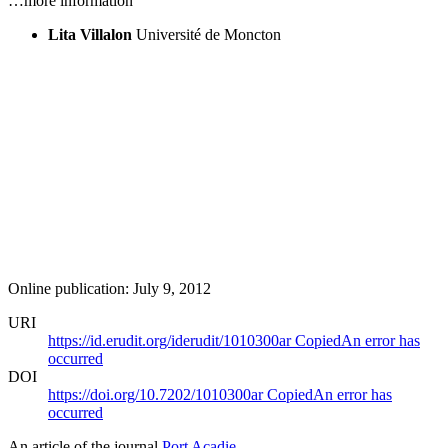
…more information
Lita Villalon
Université de Moncton
Online publication: July 9, 2012
URI
https://id.erudit.org/iderudit/1010300ar
Copied
An error has
occurred
DOI
https://doi.org/10.7202/1010300ar
Copied
An error has
occurred
An article of the journal
Port Acadie