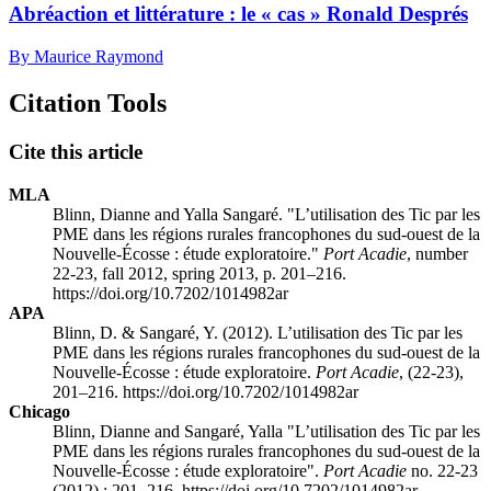
Abréaction et littérature : le « cas » Ronald Després
By Maurice Raymond
Citation Tools
Cite this article
MLA
Blinn, Dianne and Yalla Sangaré. "L’utilisation des
Tic
par les
PME
dans les régions rurales francophones du sud-ouest de la
Nouvelle-Écosse : étude exploratoire."
Port Acadie
, number
22-23, fall 2012, spring 2013, p. 201–216.
https://doi.org/10.7202/1014982ar
APA
Blinn, D. & Sangaré, Y. (2012). L’utilisation des
Tic
par les
PME
dans les régions rurales francophones du sud-ouest de la
Nouvelle-Écosse : étude exploratoire.
Port Acadie
, (22-23),
201–216. https://doi.org/10.7202/1014982ar
Chicago
Blinn, Dianne and Sangaré, Yalla "L’utilisation des
Tic
par les
PME
dans les régions rurales francophones du sud-ouest de la
Nouvelle-Écosse : étude exploratoire".
Port Acadie
no. 22-23
(2012) : 201–216. https://doi.org/10.7202/1014982ar