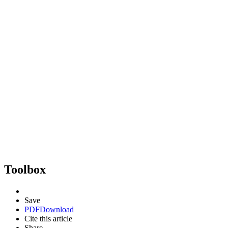
Toolbox
Save
PDF
Download
Cite this article
Share