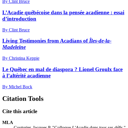
By Clint Bruce
L’Acadie québécoise dans la pensée acadienne : essai
d’introduction
By Clint Bruce
Living Testimonies from Acadians of
Îles-de-la-
Madeleine
By Christina Keppie
Le Québec en mal de diaspora ? Lionel Groulx face
à l’altérité acadienne
By Michel Bock
Citation Tools
Cite this article
MLA
Couturier, Jacques P. "Colloque
L’Acadie dans tous ses défis
."