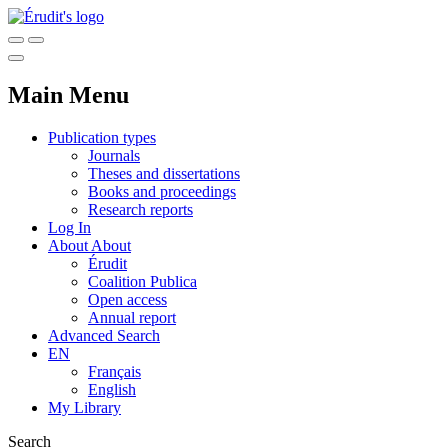
Main Menu
Publication types
Journals
Theses and dissertations
Books and proceedings
Research reports
Log In
About
About
Érudit
Coalition Publica
Open access
Annual report
Advanced Search
EN
Français
English
My Library
Search