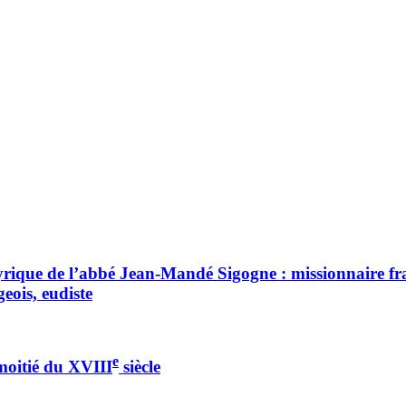
yrique de l’abbé Jean-Mandé Sigogne : missionnaire fra
eois, eudiste
e
 moitié du XVIII
siècle