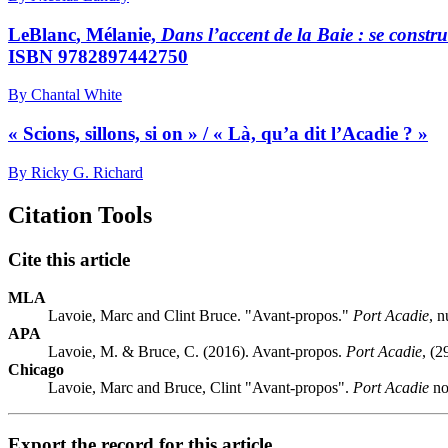
LeBlanc
, Mélanie,
Dans l’accent de la Baie :
se constr
ISBN 9782897442750
By Chantal White
« Scions, sillons, si on » / « Là, qu’a dit l’Acadie ? »
By Ricky G. Richard
Citation Tools
Cite this article
MLA
Lavoie, Marc and Clint Bruce. "Avant-propos."
Port Acadie
, 
APA
Lavoie, M. & Bruce, C. (2016). Avant-propos.
Port Acadie
, (2
Chicago
Lavoie, Marc and Bruce, Clint "Avant-propos".
Port Acadie
no
Export the record for this article