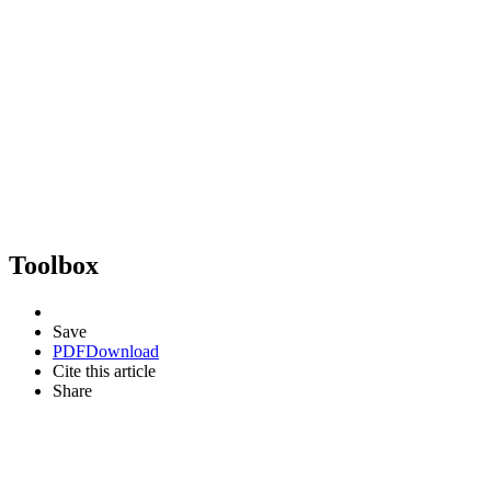
Toolbox
Save
PDF
Download
Cite this article
Share