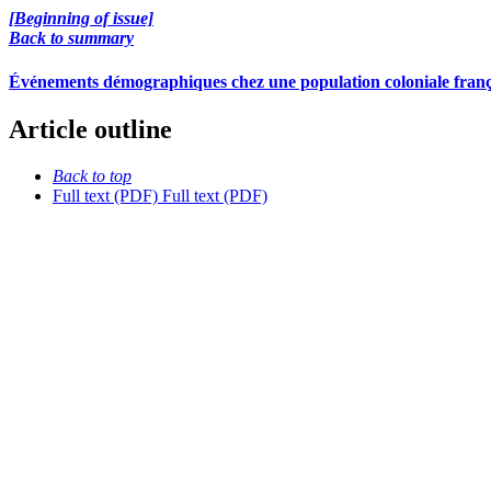
[Beginning of issue]
Back to summary
Événements démographiques chez une population coloniale françai
Article outline
Back to top
Full text (PDF)
Full text (PDF)