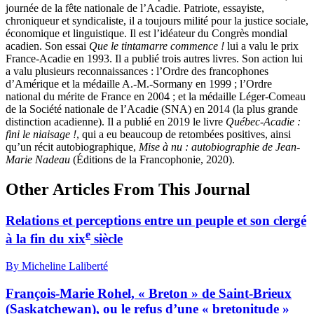
journée de la fête nationale de l’Acadie. Patriote, essayiste,
chroniqueur et syndicaliste, il a toujours milité pour la justice sociale,
économique et linguistique. Il est l’idéateur du Congrès mondial
acadien. Son essai
Que le tintamarre commence !
lui a valu le prix
France-Acadie en 1993. Il a publié trois autres livres. Son action lui
a valu plusieurs reconnaissances : l’Ordre des francophones
d’Amérique et la médaille A.-M.-Sormany en 1999 ; l’Ordre
national du mérite de France en 2004 ; et la médaille Léger-Comeau
de la Société nationale de l’Acadie (SNA) en 2014 (la plus grande
distinction acadienne). Il a publié en 2019 le livre
Québec-Acadie :
fini le niaisage !
, qui a eu beaucoup de retombées positives, ainsi
qu’un récit autobiographique,
Mise à nu : autobiographie de Jean-
Marie Nadeau
(Éditions de la Francophonie, 2020).
Other Articles From This Journal
Relations et perceptions entre un peuple et son clergé
e
à la fin du
xix
siècle
By Micheline Laliberté
François-Marie Rohel, « Breton » de Saint-Brieux
(Saskatchewan), ou le refus d’une « bretonitude »