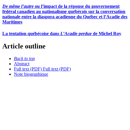
De même l’autre
ou l’impact de la réponse du gouvernement
fédéral canadien au nationalisme québécois sur la conversation
nationale entre la diaspora acadienne du Québec et l’Acadie des
Maritimes
La tentation québécoise dans
L’Acadie perdue
de Michel Roy
Article outline
Back to top
Abstract
Full text (PDF)
Full text (PDF)
Note biographique