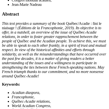
Congrès mondial acadien,
Jean-Marie Nadeau
Abstract
This text provides a summary of the book
Québec/Acadie : fini le
niaisage !
(Éditions de la Francophonie, 2019). Its objective is to
offer, in a nutshell, an overview of the issue of Québ
ec-
Acadie
relations, in order to foster greater rapprochement between the
people of Québec and the Acadian people. To achieve this, we must
be able to speak to each other frankly, in a spirit of trust and mutual
respect. In view of the historical affinities and efforts through
solidarity, as well as the misunderstandings that have occurred over
the past few decades, it is a matter of giving readers a better
understanding of the issues and a willingness to participate in
strengthening the ties between these French-speaking nations. May
French triumph thanks to our commitment, and no more nonsense
around Québec-Acadie!
Keywords:
Acadian diaspora
,
Francophonie
,
Québec-Acadie relations
,
World Acadian Congress
,