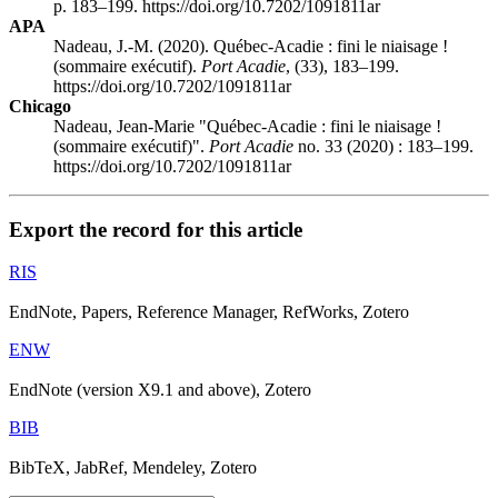
p. 183–199. https://doi.org/10.7202/1091811ar
APA
Nadeau, J.-M. (2020). Québec-Acadie : fini le niaisage !
(sommaire exécutif).
Port Acadie
, (33), 183–199.
https://doi.org/10.7202/1091811ar
Chicago
Nadeau, Jean-Marie "Québec-Acadie : fini le niaisage !
(sommaire exécutif)".
Port Acadie
no. 33 (2020) : 183–199.
https://doi.org/10.7202/1091811ar
Export the record for this article
RIS
EndNote, Papers, Reference Manager, RefWorks, Zotero
ENW
EndNote (version X9.1 and above), Zotero
BIB
BibTeX, JabRef, Mendeley, Zotero