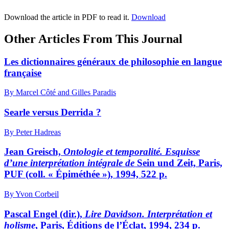
Download the article in PDF to read it.
Download
Other Articles From This Journal
Les dictionnaires généraux de philosophie en langue
française
By Marcel Côté and Gilles Paradis
Searle versus Derrida ?
By Peter Hadreas
Jean Greisch,
Ontologie et temporalité. Esquisse
d’une interprétation intégrale de
Sein und Zeit, Paris,
PUF (coll. « Épiméthée »), 1994, 522 p.
By Yvon Corbeil
Pascal Engel (dir.),
Lire Davidson. Interprétation et
holisme
, Paris, Éditions de l’Éclat, 1994, 234 p.