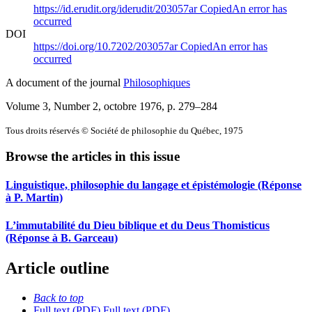
https://id.erudit.org/iderudit/203057ar
Copied
An error has
occurred
DOI
https://doi.org/10.7202/203057ar
Copied
An error has
occurred
A document of the journal
Philosophiques
Volume 3, Number 2, octobre 1976
, p. 279–284
Tous droits réservés © Société de philosophie du Québec, 1975
Browse the articles in this issue
Linguistique, philosophie du langage et épistémologie (Réponse
à P. Martin)
L’immutabilité du Dieu biblique et du Deus Thomisticus
(Réponse à B. Garceau)
Article outline
Back to top
Full text (PDF)
Full text (PDF)