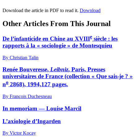
Download the article in PDF to read it.
Download
Other Articles From This Journal
e
De l’infanticide en Chine au XVIII
siècle : les
rapports à la « sociologie » de Montesquieu
By Christian Talin
Renée Bouveresse,
Leibniz
, Paris, Presses
universitaires de France (collection « Que sais-je ? »
o
n
2868), 1994,127 pages.
By François Duchesneau
In memoriam — Louise Marcil
L’axiologie d’Ingarden
By Victor Kocay