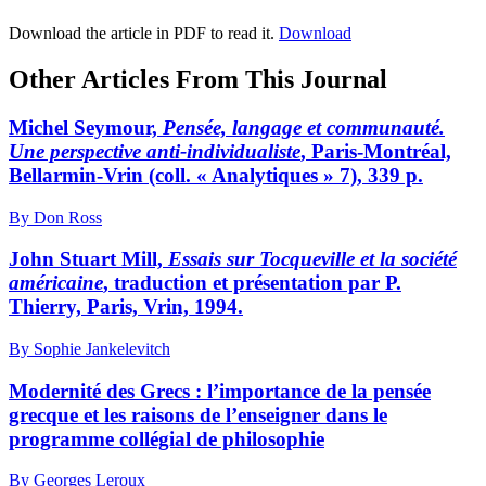
Download the article in PDF to read it.
Download
Other Articles From This Journal
Michel Seymour,
Pensée, langage et communauté.
Une perspective anti-individualiste
, Paris-Montréal,
Bellarmin-Vrin (coll. « Analytiques » 7), 339 p.
By Don Ross
John Stuart Mill,
Essais sur Tocqueville et la société
américaine
, traduction et présentation par P.
Thierry, Paris, Vrin, 1994.
By Sophie Jankelevitch
Modernité des Grecs : l’importance de la pensée
grecque et les raisons de l’enseigner dans le
programme collégial de philosophie
By Georges Leroux