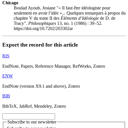
Chicago
Boulad Ayoub, Josiane "« Il faut être idéologiste pour
seulement en avoir l’idée »... Quelques remarques à propos du
chapitre V du tome II des
Éléments d’Idéologie
de D. de
Tracy".
Philosophiques
13, no. 1 (1986) : 39–52.
https://doi.org/10.7202/203302ar
Export the record for this article
RIS
EndNote, Papers, Reference Manager, RefWorks, Zotero
ENW
EndNote (version X9.1 and above), Zotero
BIB
BibTeX, JabRef, Mendeley, Zotero
Subscribe to our newsletter