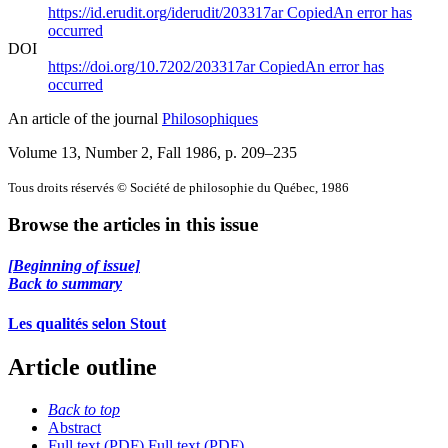
https://id.erudit.org/iderudit/203317ar
Copied
An error has
occurred
DOI
https://doi.org/10.7202/203317ar
Copied
An error has
occurred
An article of the journal
Philosophiques
Volume 13, Number 2, Fall 1986
, p. 209–235
Tous droits réservés © Société de philosophie du Québec, 1986
Browse the articles in this issue
[Beginning of issue]
Back to summary
Les qualités selon Stout
Article outline
Back to top
Abstract
Full text (PDF)
Full text (PDF)