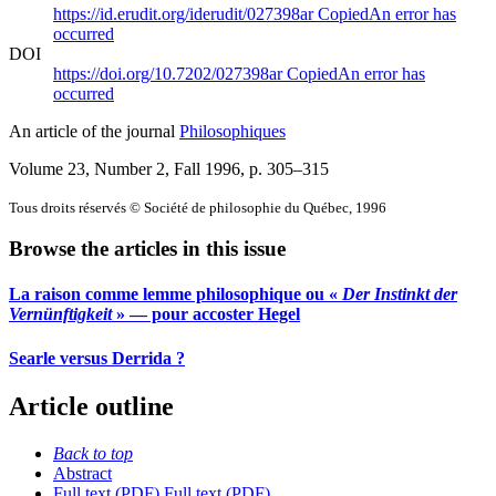
https://id.erudit.org/iderudit/027398ar
Copied
An error has
occurred
DOI
https://doi.org/10.7202/027398ar
Copied
An error has
occurred
An article of the journal
Philosophiques
Volume 23, Number 2, Fall 1996
, p. 305–315
Tous droits réservés © Société de philosophie du Québec, 1996
Browse the articles in this issue
La raison comme lemme philosophique ou «
Der Instinkt der
Vernünftigkeit
» — pour accoster Hegel
Searle versus Derrida ?
Article outline
Back to top
Abstract
Full text (PDF)
Full text (PDF)