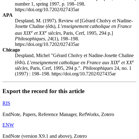
number 1, spring 1997, p. 198–198.
https://doi.org/10.7202/027435ar
APA
Despland, M. (1997). Review of [Gérard Cholvy et Nadine-
Josette Chaline (éds),
L’enseignement catholique en France
e
e
aux XIX
et XX
siècles
, Paris, Cerf, 1995, 294 p.]
Philosophiques
,
24
(1), 198–198.
https://doi.org/10.7202/027435ar
Chicago
Despland, Michel "Gérard Cholvy et Nadine-Josette Chaline
e
e
(éds),
L’enseignement catholique en France aux XIX
et XX
siècles
, Paris, Cerf, 1995, 294 p.".
Philosophiques
24, no. 1
(1997) : 198–198. https://doi.org/10.7202/027435ar
Export the record for this article
RIS
EndNote, Papers, Reference Manager, RefWorks, Zotero
ENW
EndNote (version X9.1 and above), Zotero