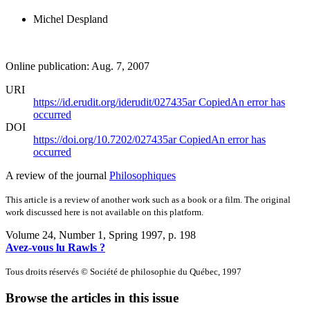
Michel Despland
Online publication: Aug. 7, 2007
URI
https://id.erudit.org/iderudit/027435ar
Copied
An error has
occurred
DOI
https://doi.org/10.7202/027435ar
Copied
An error has
occurred
A review of the journal
Philosophiques
This article is a review of another work such as a book or a film. The original
work discussed here is not available on this platform.
Volume 24, Number 1, Spring 1997
, p. 198
Avez-vous lu Rawls ?
Tous droits réservés © Société de philosophie du Québec, 1997
Browse the articles in this issue