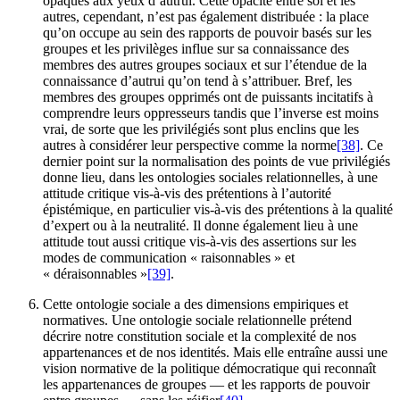
opaques aux yeux d’autrui. Cette opacité entre soi et les
autres, cependant, n’est pas également distribuée : la place
qu’on occupe au sein des rapports de pouvoir basés sur les
groupes et les privilèges influe sur sa connaissance des
membres des autres groupes sociaux et sur l’étendue de la
connaissance d’autrui qu’on tend à s’attribuer. Bref, les
membres des groupes opprimés ont de puissants incitatifs à
comprendre leurs oppresseurs tandis que l’inverse est moins
vrai, de sorte que les privilégiés sont plus enclins que les
autres à considérer leur perspective comme la norme
[38]
. Ce
dernier point sur la normalisation des points de vue privilégiés
donne lieu, dans les ontologies sociales relationnelles, à une
attitude critique vis-à-vis des prétentions à l’autorité
épistémique, en particulier vis-à-vis des prétentions à la qualité
d’expert ou à la neutralité. Il donne également lieu à une
attitude tout aussi critique vis-à-vis des assertions sur les
modes de communication « raisonnables » et
« déraisonnables »
[39]
.
Cette ontologie sociale a des dimensions empiriques et
normatives. Une ontologie sociale relationnelle prétend
décrire notre constitution sociale et la complexité de nos
appartenances et de nos identités. Mais elle entraîne aussi une
vision normative de la politique démocratique qui reconnaît
les appartenances de groupes — et les rapports de pouvoir