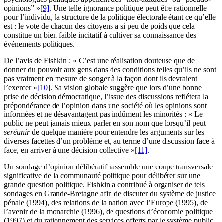
opinions” »
[9]
. Une telle ignorance politique peut être rationnelle
pour l’individu, la structure de la politique électorale étant ce qu’elle
est : le vote de chacun des citoyens a si peu de poids que cela
constitue un bien faible incitatif à cultiver sa connaissance des
événements politiques.
De l’avis de Fishkin : « C’est une réalisation douteuse que de
donner du pouvoir aux gens dans des conditions telles qu’ils ne sont
pas vraiment en mesure de songer à la façon dont ils devraient
l’exercer »
[10]
. Sa vision globale suggère que lors d’une bonne
prise de décision démocratique, l’issue des discussions reflétera la
prépondérance de l’opinion dans une société où les opinions sont
informées et ne désavantagent pas indûment les minorités : « Le
public ne peut jamais mieux parler en son nom que lorsqu’il peut
se
réunir
de quelque manière pour entendre les arguments sur les
diverses facettes d’un problème et, au terme d’une discussion face à
face, en arriver à une décision collective »
[11]
.
Un sondage d’opinion délibératif rassemble une coupe transversale
significative de la communauté politique pour délibérer sur une
grande question politique. Fishkin a contribué à organiser de tels
sondages en Grande-Bretagne afin de discuter du système de justice
pénale (1994), des relations de la nation avec l’Europe (1995), de
l’avenir de la monarchie (1996), de questions d’économie politique
(1997) et du rationnement des services offerts par le système public