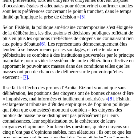
leurs préférences, tous les citoyens et citoyennes doivent disposer
d’occasions égales et adéquates pour découvrir et confirmer quelles
sont leurs préférences concernant le point à trancher, dans le temps
limité qu’implique la prise de décision »
[5]
.
Selon Fishkin, la politique américaine contemporaine s’est éloignée
de la délibération, les discussions et décisions publiques reflétant de
plus en plus les opinions irréfléchies de citoyens ne connaissant rien
aux points débattus
[6]
. Les représentants démocratiquement élus
tendent à se laisser mener par les sondages, et cette tendance
plébiscitaire se combine à des institutions gouvernées par le principe
majoritaire pour « vider le système de toute délibération effective en
apportant le pouvoir aux masses dans des conditions telles que les
masses ont peu de chances de délibérer sur le pouvoir qu’elles
exercent »
[7]
.
Il se fait ici l’écho des propos d’Amitai Etzioni voulant que sans
délibération, les positions des citoyens ont de bonnes chances d’être
« impulsives, mal informées et inutilement polarisées »
[8]
. Fishkin
est largement tributaire d’études empiriques de l’opinion politique
qui (bien que contestées) montrent combien « les citoyens des
publics de masse ne se distinguent pas précisément par leurs
connaissances, leur sophistication ou la cohérence de leurs
croyances et opinions. Sur bien des questions, quatre citoyens sur
cinq n’ont pas d’opinions stables, non aléatoires ; ils ont ce que les
psychologues politiques appellent des “non-attitudes” ou “pseudo-