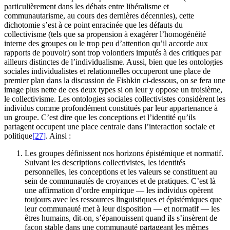
particulièrement dans les débats entre libéralisme et
communautarisme, au cours des dernières décennies), cette
dichotomie s’est à ce point enracinée que les défauts du
collectivisme (tels que sa propension à exagérer l’homogénéité
interne des groupes ou le trop peu d’attention qu’il accorde aux
rapports de pouvoir) sont trop volontiers imputés à des critiques par
ailleurs distinctes de l’individualisme. Aussi, bien que les ontologies
sociales individualistes et relationnelles occuperont une place de
premier plan dans la discussion de Fishkin ci-dessous, on se fera une
image plus nette de ces deux types si on leur y oppose un troisième,
le collectivisme. Les ontologies sociales collectivistes considèrent les
individus comme profondément constitués par leur appartenance à
un groupe. C’est dire que les conceptions et l’identité qu’ils
partagent occupent une place centrale dans l’interaction sociale et
politique
[27]
. Ainsi :
Les groupes définissent nos horizons épistémique et normatif.
Suivant les descriptions collectivistes, les identités
personnelles, les conceptions et les valeurs se constituent au
sein de communautés de croyances et de pratiques. C’est là
une affirmation d’ordre empirique — les individus opèrent
toujours avec les ressources linguistiques et épistémiques que
leur communauté met à leur disposition — et normatif — les
êtres humains, dit-on, s’épanouissent quand ils s’insèrent de
façon stable dans une communauté partageant les mêmes