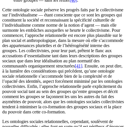
entre groupes — sans les réifier
[40]
.
Cette ontologie sociale préserve les progrès faits par le collectivisme
sur l’individualisme — étant consciente que ce sont les groupes qui
constituent la société et reconnaissant la spécificité culturelle de
l’individualisme comme norme de la notion d’agent — mais elle
surmonte les embûches auxquelles se heurte le collectivisme. Pour
commencer, l’approche relationnelle est encore plus plausible sur le
plan social et anthropologique, dans la mesure où elle s’accommode
des appartenances plurielles et de l’hétérogénéité interne des
groupes. Les collectivistes, pour leur part, prêtent le flanc aux
accusations d’essentialisme tant dans leurs descriptions des groupes
sociaux que dans leur idéalisation au plan normatif des
communautés organiquement structurées
[41]
. Ensuite, on peut dire,
à la lumière des considérations qui précèdent, qu’une ontologie
sociale relationnelle s’accommode bien de la complexité et de
l’opacité des identités, aspect forcément minimisé par les ontologies
collectivistes. Enfin, l’approche relationnelle parle explicitement du
pouvoir social tant au sein des groupes qu’entre groupes et décrit
comment les groupes se façonnent les uns les autres du fait des
asymétries de pouvoir, alors que les ontologies sociales collectivistes
tendent à minimiser la co-formation des groupes sociaux et la place
du pouvoir dans cette co-formation.
Les ontologies sociales relationnelles, cependant, soulèvent de
nouvelles difficultés : elles font en sorte qu’il est périlleux d’énoncer