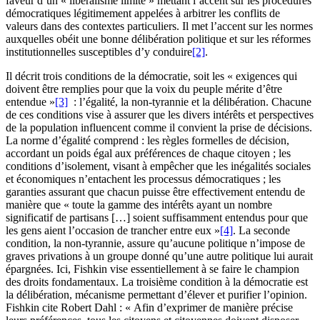
faveur d’un « libéralisme limité » mettant l’accent sur les procédures
démocratiques légitimement appelées à arbitrer les conflits de
valeurs dans des contextes particuliers. Il met l’accent sur les normes
auxquelles obéit une bonne délibération politique et sur les réformes
institutionnelles susceptibles d’y conduire
[2]
.
Il décrit trois conditions de la démocratie, soit les « exigences qui
doivent être remplies pour que la voix du peuple mérite d’être
entendue »
[3]
: l’égalité, la non-tyrannie et la délibération. Chacune
de ces conditions vise à assurer que les divers intérêts et perspectives
de la population influencent comme il convient la prise de décisions.
La norme d’égalité comprend : les règles formelles de décision,
accordant un poids égal aux préférences de chaque citoyen ; les
conditions d’isolement, visant à empêcher que les inégalités sociales
et économiques n’entachent les processus démocratiques ; les
garanties assurant que chacun puisse être effectivement entendu de
manière que « toute la gamme des intérêts ayant un nombre
significatif de partisans […] soient suffisamment entendus pour que
les gens aient l’occasion de trancher entre eux »
[4]
. La seconde
condition, la non-tyrannie, assure qu’aucune politique n’impose de
graves privations à un groupe donné qu’une autre politique lui aurait
épargnées. Ici, Fishkin vise essentiellement à se faire le champion
des droits fondamentaux. La troisième condition à la démocratie est
la délibération, mécanisme permettant d’élever et purifier l’opinion.
Fishkin cite Robert Dahl : « Afin d’exprimer de manière précise