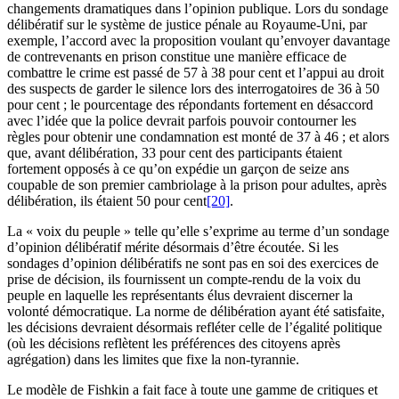
changements dramatiques dans l’opinion publique. Lors du sondage
délibératif sur le système de justice pénale au Royaume-Uni, par
exemple, l’accord avec la proposition voulant qu’envoyer davantage
de contrevenants en prison constitue une manière efficace de
combattre le crime est passé de 57 à 38 pour cent et l’appui au droit
des suspects de garder le silence lors des interrogatoires de 36 à 50
pour cent ; le pourcentage des répondants fortement en désaccord
avec l’idée que la police devrait parfois pouvoir contourner les
règles pour obtenir une condamnation est monté de 37 à 46 ; et alors
que, avant délibération, 33 pour cent des participants étaient
fortement opposés à ce qu’on expédie un garçon de seize ans
coupable de son premier cambriolage à la prison pour adultes, après
délibération, ils étaient 50 pour cent
[20]
.
La « voix du peuple » telle qu’elle s’exprime au terme d’un sondage
d’opinion délibératif mérite désormais d’être écoutée. Si les
sondages d’opinion délibératifs ne sont pas en soi des exercices de
prise de décision, ils fournissent un compte-rendu de la voix du
peuple en laquelle les représentants élus devraient discerner la
volonté démocratique. La norme de délibération ayant été satisfaite,
les décisions devraient désormais refléter celle de l’égalité politique
(où les décisions reflètent les préférences des citoyens après
agrégation) dans les limites que fixe la non-tyrannie.
Le modèle de Fishkin a fait face à toute une gamme de critiques et