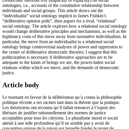
Democratic theorists rely (implicitly or explicitly) on social
ontologies, i.e., accounts of the constitutive relationship between
individuals and social groups. This article draws out the
“individualist” social ontology implicit in James Fishkin’s
“deliberative opinion polls”, then argues for a rival, “relational”
social ontology. The article explores how a relational social ontology
would change deliberative principles and mechanisms, as well as the
legitimacy costs of this move away from normative individualism. In
particular, the move from an individualist to a relational social
ontology brings controversial analyses of power and oppression to
the center of deliberative democratic theories; I suggest that this
politicization is necessary if deliberative approaches are to be
adequate to the kinds of beings we are, the power-laden social
relations within which we move, and the demands of democratic
justice.
Article body
Le tournant en faveur de la délibération qu’a connu la philosophie
politique récente a ses racines tant dans la théorie que la pratique.
Les théoriciens ont reconnu qu’il fallait renoncer à l’espoir des
libéraux de justifier rationnellement des normes de justice
acceptables pour tous les citoyens. Le pluralisme moral et social
atteint à une telle profondeur qu’il ne semble pas y avoir de
conception unique de la raison sur laquelle fonder le projet de