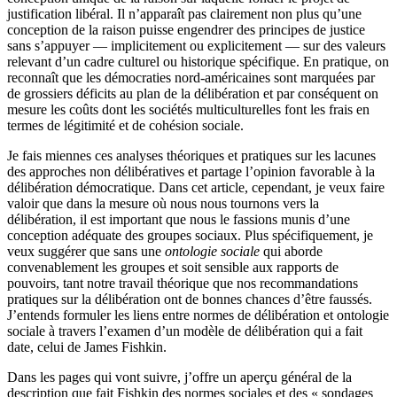
justification libéral. Il n’apparaît pas clairement non plus qu’une
conception de la raison puisse engendrer des principes de justice
sans s’appuyer — implicitement ou explicitement — sur des valeurs
relevant d’un cadre culturel ou historique spécifique. En pratique, on
reconnaît que les démocraties nord-américaines sont marquées par
de grossiers déficits au plan de la délibération et par conséquent on
mesure les coûts dont les sociétés multiculturelles font les frais en
termes de légitimité et de cohésion sociale.
Je fais miennes ces analyses théoriques et pratiques sur les lacunes
des approches non délibératives et partage l’opinion favorable à la
délibération démocratique. Dans cet article, cependant, je veux faire
valoir que dans la mesure où nous nous tournons vers la
délibération, il est important que nous le fassions munis d’une
conception adéquate des groupes sociaux. Plus spécifiquement, je
veux suggérer que sans une
ontologie sociale
qui aborde
convenablement les groupes et soit sensible aux rapports de
pouvoirs, tant notre travail théorique que nos recommandations
pratiques sur la délibération ont de bonnes chances d’être faussés.
J’entends formuler les liens entre normes de délibération et ontologie
sociale à travers l’examen d’un modèle de délibération qui a fait
date, celui de James Fishkin.
Dans les pages qui vont suivre, j’offre un aperçu général de la
description que fait Fishkin des normes sociales et des « sondages