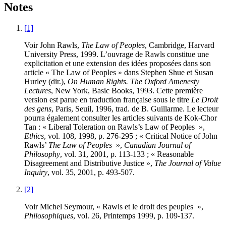
Notes
[1]
Voir John Rawls,
The Law of Peoples
, Cambridge, Harvard
University Press, 1999. L’ouvrage de Rawls constitue une
explicitation et une extension des idées proposées dans son
article « The Law of Peoples » dans Stephen Shue et Susan
Hurley (dir.),
On Human Rights. The Oxford Amenesty
Lectures
, New York, Basic Books, 1993. Cette première
version est parue en traduction française sous le titre
Le Droit
des gens
, Paris, Seuil, 1996, trad. de B. Guillarme. Le lecteur
pourra également consulter les articles suivants de Kok-Chor
Tan : « Liberal Toleration on Rawls’s Law of Peoples »,
Ethics
, vol. 108, 1998, p. 276-295 ; « Critical Notice of John
Rawls’
The Law of Peoples
»,
Canadian Journal of
Philosophy
, vol. 31, 2001, p. 113-133 ; « Reasonable
Disagreement and Distributive Justice »,
The Journal of Value
Inquiry
, vol. 35, 2001, p. 493-507.
[2]
Voir Michel Seymour, « Rawls et le droit des peuples »,
Philosophiques
, vol. 26, Printemps 1999, p. 109-137.