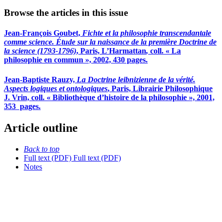
Browse the articles in this issue
Jean-François Goubet,
Fichte et la philosophie transcendantale
comme science. Étude sur la naissance de la première Doctrine de
la science (1793-1796)
, Paris, L’Harmattan
,
coll. « La
philosophie en commun », 2002, 430 pages.
Jean-Baptiste Rauzy,
La Doctrine leibnizienne de la vérité.
Aspects logiques et ontologiques
, Paris, Librairie Philosophique
J. Vrin, coll. « Bibliothèque d’histoire de la philosophie », 2001,
353 pages.
Article outline
Back to top
Full text (PDF)
Full text (PDF)
Notes