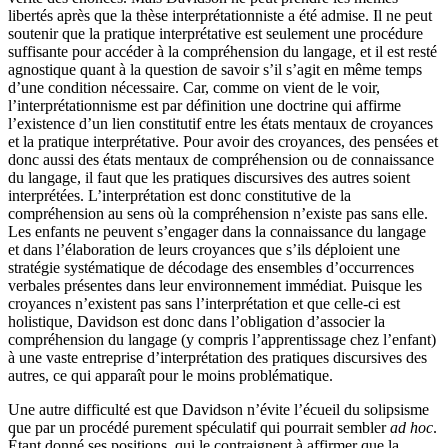
libertés après que la thèse interprétationniste a été admise. Il ne peut
soutenir que la pratique interprétative est seulement une procédure
suffisante pour accéder à la compréhension du langage, et il est resté
agnostique quant à la question de savoir s’il s’agit en même temps
d’une condition nécessaire. Car, comme on vient de le voir,
l’interprétationnisme est par définition une doctrine qui affirme
l’existence d’un lien constitutif entre les états mentaux de croyances
et la pratique interprétative. Pour avoir des croyances, des pensées et
donc aussi des états mentaux de compréhension ou de connaissance
du langage, il faut que les pratiques discursives des autres soient
interprétées. L’interprétation est donc constitutive de la
compréhension au sens où la compréhension n’existe pas sans elle.
Les enfants ne peuvent s’engager dans la connaissance du langage
et dans l’élaboration de leurs croyances que s’ils déploient une
stratégie systématique de décodage des ensembles d’occurrences
verbales présentes dans leur environnement immédiat. Puisque les
croyances n’existent pas sans l’interprétation et que celle-ci est
holistique, Davidson est donc dans l’obligation d’associer la
compréhension du langage (y compris l’apprentissage chez l’enfant)
à une vaste entreprise d’interprétation des pratiques discursives des
autres, ce qui apparaît pour le moins problématique.
Une autre difficulté est que Davidson n’évite l’écueil du solipsisme
que par un procédé purement spéculatif qui pourrait sembler
ad hoc
.
Étant donné ses positions, qui le contraignent à affirmer que la