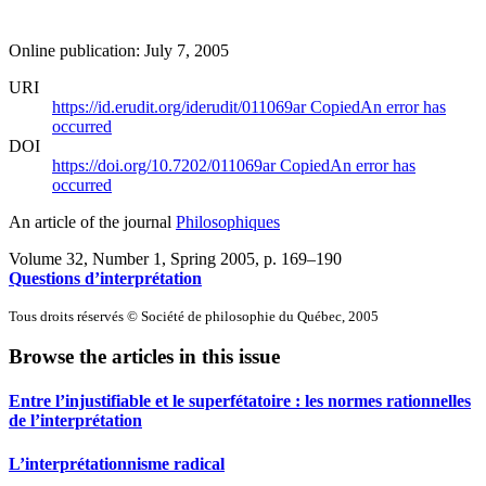
Online publication: July 7, 2005
URI
https://id.erudit.org/iderudit/011069ar
Copied
An error has
occurred
DOI
https://doi.org/10.7202/011069ar
Copied
An error has
occurred
An article of the journal
Philosophiques
Volume 32, Number 1, Spring 2005
, p. 169–190
Questions d’interprétation
Tous droits réservés © Société de philosophie du Québec, 2005
Browse the articles in this issue
Entre l’injustifiable et le superfétatoire : les normes rationnelles
de l’interprétation
L’interprétationnisme radical