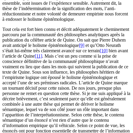
ensemble, sont issues de l’expérience sensible. Autrement dit, la
thèse de l’indétermination de la signification des mots, l’anti-
réductionnisme et notre volonté de demeurer empiriste nous forcent
à endosser le holisme épistémologique.
Tout cela est fort bien connu et décrit adéquatement le cheminement
parcouru par la communauté des philosophes analytiques après la
publication du célèbre article de Quine. On sait que Pierre Duhem
avait anticipé le holisme épistémologique
[9]
et qu’Otto Neurath
s’était lui-même très clairement avancé sur ce terrain
[10]
bien avant
l’article de Quine
[11]
. Mais c’est un peu comme si la prise de
conscience définitive de la communauté philosophique n’avait
vraiment eu lieu que dans les mois qui suivirent la publication de ce
texte de Quine. Sous son influence, les philosophes héritiers de
l’empirisme logique ont épousé le holisme épistémologique et
accepté l’une de ses prémisses radicales. L’article de Quine marque
un tournant décisif pour cette raison. De nos jours, presque plus
personne ne remet en question cette thèse. Si je me suis appliqué à la
décrire brièvement, c’est seulement parce qu’elle est généralement
combinée à une autre thèse qui permet de dériver le holisme
sémantique, lequel va de son côté jouer un rôle important dans
l’apparition de l’interprétationnisme. Selon cette thèse, le contenu
sémantique d’un énoncé n’est rien d’autre que le contenu
d’information empirique qu’il véhicule. Selon ce point de vue, les
énoncés ont pour fonction essentielle de transmettre de l’information