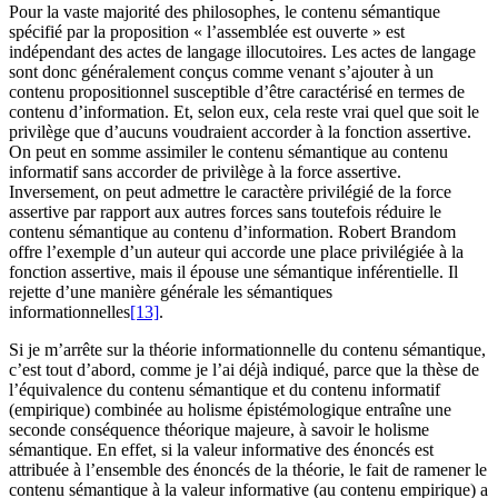
Pour la vaste majorité des philosophes, le contenu sémantique
spécifié par la proposition « l’assemblée est ouverte » est
indépendant des actes de langage illocutoires. Les actes de langage
sont donc généralement conçus comme venant s’ajouter à un
contenu propositionnel susceptible d’être caractérisé en termes de
contenu d’information. Et, selon eux, cela reste vrai quel que soit le
privilège que d’aucuns voudraient accorder à la fonction assertive.
On peut en somme assimiler le contenu sémantique au contenu
informatif sans accorder de privilège à la force assertive.
Inversement, on peut admettre le caractère privilégié de la force
assertive par rapport aux autres forces sans toutefois réduire le
contenu sémantique au contenu d’information. Robert Brandom
offre l’exemple d’un auteur qui accorde une place privilégiée à la
fonction assertive, mais il épouse une sémantique inférentielle. Il
rejette d’une manière générale les sémantiques
informationnelles
[13]
.
Si je m’arrête sur la théorie informationnelle du contenu sémantique,
c’est tout d’abord, comme je l’ai déjà indiqué, parce que la thèse de
l’équivalence du contenu sémantique et du contenu informatif
(empirique) combinée au holisme épistémologique entraîne une
seconde conséquence théorique majeure, à savoir le holisme
sémantique. En effet, si la valeur informative des énoncés est
attribuée à l’ensemble des énoncés de la théorie, le fait de ramener le
contenu sémantique à la valeur informative (au contenu empirique) a