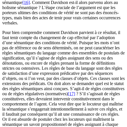
sémantique
[16]
. Comment Davidson est-il alors parvenu alors au
holisme sémantique ? L’étape cruciale de l’argument est que les
porteurs ultimes des conditions de vérité ne sont pas des énoncés-
types, mais bien des actes de tenir pour vrais certaines occurrences
verbales.
Pour bien comprendre comment Davidson parvient à ce résultat, il
faut tenir compte du changement de cap effectué par l’adoption
d’une sémantique des conditions de vérité. Puisque les mots n’ont
pas de référence ou de sens déterminés, on ne peut caractériser les
règles sémantiques du langage comme des ensembles de postulats de
signification, qu’il s’agisse de règles assignant des sens ou des
dénotations, ou encore de règles prenant la forme de définitions
strictes ou ostensives. Les règles de base du langage sont des règles
de satisfaction d’une expression prédicative par des séquences
d’objets, ou si l’on veut, par des classes d’objets. Ces classes sont les
extensions des prédicats. On doit alors se demander quel est le statut
des règles sémantiques ainsi conçues. S’agit-il de règles constitutives
ou de règles régulatives (normatives)
[17]
? S’il s’agissait de règles
constitutives, elles devraient intervenir constitutivement dans le
comportement de l’agent. Cela veut dire que le locuteur qui maîtrise
la sémantique s’engagerait intentionnellement à suivre ces règles, et
il faudrait par conséquent qu’il ait une connaissance de ces règles.
Or il est absurde de postuler chez les locuteurs qui maîtrisent la
sémantique un savoir propositionnel de règles assignant à chaque