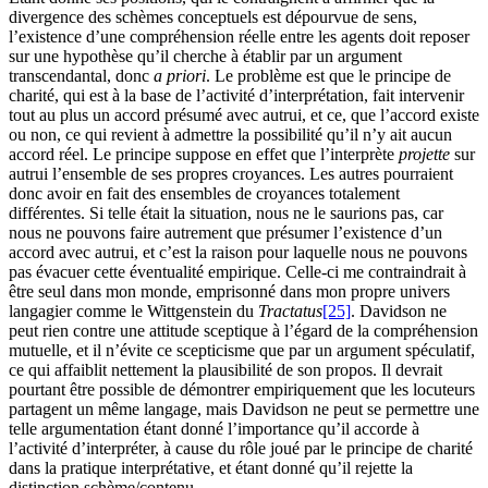
divergence des schèmes conceptuels est dépourvue de sens,
l’existence d’une compréhension réelle entre les agents doit reposer
sur une hypothèse qu’il cherche à établir par un argument
transcendantal, donc
a priori
. Le problème est que le principe de
charité, qui est à la base de l’activité d’interprétation, fait intervenir
tout au plus un accord présumé avec autrui, et ce, que l’accord existe
ou non, ce qui revient à admettre la possibilité qu’il n’y ait aucun
accord réel. Le principe suppose en effet que l’interprète
projette
sur
autrui l’ensemble de ses propres croyances. Les autres pourraient
donc avoir en fait des ensembles de croyances totalement
différentes. Si telle était la situation, nous ne le saurions pas, car
nous ne pouvons faire autrement que présumer l’existence d’un
accord avec autrui, et c’est la raison pour laquelle nous ne pouvons
pas évacuer cette éventualité empirique. Celle-ci me contraindrait à
être seul dans mon monde, emprisonné dans mon propre univers
langagier comme le Wittgenstein du
Tractatus
[25]
. Davidson ne
peut rien contre une attitude sceptique à l’égard de la compréhension
mutuelle, et il n’évite ce scepticisme que par un argument spéculatif,
ce qui affaiblit nettement la plausibilité de son propos. Il devrait
pourtant être possible de démontrer empiriquement que les locuteurs
partagent un même langage, mais Davidson ne peut se permettre une
telle argumentation étant donné l’importance qu’il accorde à
l’activité d’interpréter, à cause du rôle joué par le principe de charité
dans la pratique interprétative, et étant donné qu’il rejette la
distinction schème/contenu.