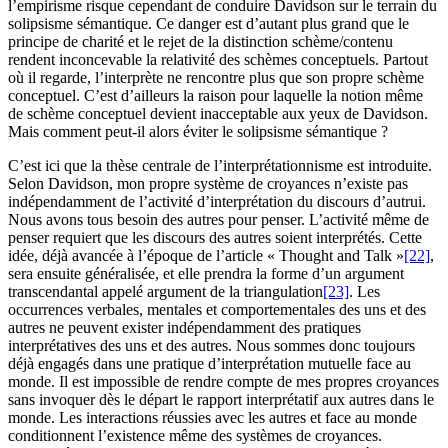
l’empirisme risque cependant de conduire Davidson sur le terrain du
solipsisme sémantique. Ce danger est d’autant plus grand que le
principe de charité et le rejet de la distinction schème/contenu
rendent inconcevable la relativité des schèmes conceptuels. Partout
où il regarde, l’interprète ne rencontre plus que son propre schème
conceptuel. C’est d’ailleurs la raison pour laquelle la notion même
de schème conceptuel devient inacceptable aux yeux de Davidson.
Mais comment peut-il alors éviter le solipsisme sémantique ?
C’est ici que la thèse centrale de l’interprétationnisme est introduite.
Selon Davidson, mon propre système de croyances n’existe pas
indépendamment de l’activité d’interprétation du discours d’autrui.
Nous avons tous besoin des autres pour penser. L’activité même de
penser requiert que les discours des autres soient interprétés. Cette
idée, déjà avancée à l’époque de l’article « Thought and Talk »
[22]
,
sera ensuite généralisée, et elle prendra la forme d’un argument
transcendantal appelé argument de la triangulation
[23]
. Les
occurrences verbales, mentales et comportementales des uns et des
autres ne peuvent exister indépendamment des pratiques
interprétatives des uns et des autres. Nous sommes donc toujours
déjà engagés dans une pratique d’interprétation mutuelle face au
monde. Il est impossible de rendre compte de mes propres croyances
sans invoquer dès le départ le rapport interprétatif aux autres dans le
monde. Les interactions réussies avec les autres et face au monde
conditionnent l’existence même des systèmes de croyances.