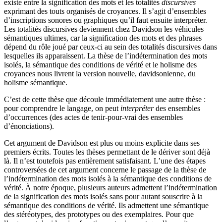
existe entre la signification des mots et les totalités
discursives
exprimant des touts organisés de croyances. Il s’agit d’ensembles
d’inscriptions sonores ou graphiques qu’il faut ensuite interpréter.
Les totalités discursives deviennent chez Davidson les véhicules
sémantiques ultimes, car la signification des mots et des phrases
dépend du rôle joué par ceux-ci au sein des totalités discursives dans
lesquelles ils apparaissent. La thèse de l’indétermination des mots
isolés, la sémantique des conditions de vérité et le holisme des
croyances nous livrent la version nouvelle, davidsonienne, du
holisme sémantique.
C’est de cette thèse que découle immédiatement une autre thèse :
pour comprendre le langage, on peut
interpréter
des ensembles
d’occurrences (des actes de tenir-pour-vrai des ensembles
d’énonciations).
Cet argument de Davidson est plus ou moins explicite dans ses
premiers écrits. Toutes les thèses permettant de le dériver sont déjà
là. Il n’est toutefois pas entièrement satisfaisant. L’une des étapes
controversées de cet argument concerne le passage de la thèse de
l’indétermination des mots isolés à la sémantique des conditions de
vérité. À notre époque, plusieurs auteurs admettent l’indétermination
de la signification des mots isolés sans pour autant souscrire à la
sémantique des conditions de vérité. Ils admettent une sémantique
des stéréotypes, des prototypes ou des exemplaires. Pour que