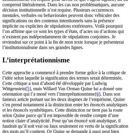
comprend littéralement. Dans les cas non problématiques, aucune
décision institutionnelle n’est requise. Plusieurs occurrences
mentales, verbales ou behaviorales peuvent donc véhiculer des
significations ou des contenus intentionnels sans la présence
implicite ou explicites de stipulations extérieures. Voilà pourquoi
l’on affirme que ce sont les types d’états, d’actes ou d’actions qui
n’existent pas indépendamment de stipulations conjointes. Je
reviendrai sur ce point à la fin de mon texte lorsque je présenterai
l’institutionnalisme dans ses grandes lignes.
L’interprétationnisme
Cette approche a commencé à prendre forme grâce à la critique de
l’idée selon laquelle la signification des termes serait déterminée.
Cette critique a tout d’abord été développée par Ludwig
Wittgenstein
[5]
, mais Willard Van Orman Quine lui a donné une
orientation qui l’a mené vers l’interprétationnisme
[6]
. Dans son
fameux article portant sur les deux dogmes de l’empirisme, Quine
s’en prend notamment à la distinction entre les énoncés analytiques
et les énoncés synthétiques. Cette distinction ne tient pas la route
selon Quine parce qu’il est impossible de rendre compte d’une
notion claire d’analyticité. Pour qu’un énoncé soit analytique, il
faudrait qu’il soit vrai ou faux seulement en vertu de la signification
des mots qu’il contient. Or Quine se demande à quoi peut bien