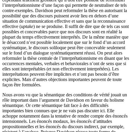
l’interprétationnisme d’une façon qui permette de neutraliser de tels
contre-exemples. Davidson peut reformuler la thèse en autorisant la
possibilité que des discours puissent avoir lieu en dehors d’une
situation de communication effective et sans que la reconnaissance
effective (
uptake
) ne se produise. Il suffit de dire que de tels cas sont
possibles et concevables parce que nos discours sont en réalité la
plupart du temps effectivement interprétés. De la même manière que
le désaccord n’est possible localement que sur le fond d’un accord
systématique, le discours soliloque peut être concevable seulement
sur le fond d’un dialogue systématiquement réussi. On peut alors
reformuler la thèse centrale de l’interprétationnisme en disant que les
occurrences mentales, verbales et behaviorales n’ont de sens que si
elles sont interprétables (et non effectivement interprétées). Les
interprétations peuvent être implicites et n’ont pas besoin d’être
explicites. Mais d’autres objections importantes peuvent de toute
façon être formulées.
Nous avons vu que la sémantique des conditions de vérité jouait un
rôle important dans l’argument de Davidson en faveur du holisme
sémantique. Or cette sémantique fait face à des difficultés
importantes bien connues que je ne vais pas discuter ici. Elle
achoppe notamment dans la tentative de rendre compte des énoncés
intensionnels. Les énoncés modaux, les énoncés d’attitudes
propositionnelles et les énoncés du discours indirect, par exemple,
résistent à l’analyse. Puisque Davidson récuse toute forme de