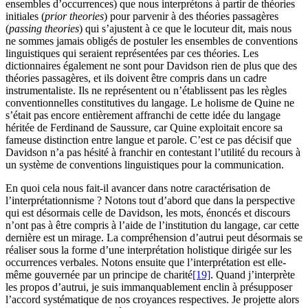
ensembles d’occurrences) que nous interprétons à partir de théories
initiales (
prior theories
) pour parvenir à des théories passagères
(
passing theories
) qui s’ajustent à ce que le locuteur dit, mais nous
ne sommes jamais obligés de postuler les ensembles de conventions
linguistiques qui seraient représentées par ces théories. Les
dictionnaires également ne sont pour Davidson rien de plus que des
théories passagères, et ils doivent être compris dans un cadre
instrumentaliste. Ils ne représentent ou n’établissent pas les règles
conventionnelles constitutives du langage. Le holisme de Quine ne
s’était pas encore entièrement affranchi de cette idée du langage
héritée de Ferdinand de Saussure, car Quine exploitait encore sa
fameuse distinction entre langue et parole. C’est ce pas décisif que
Davidson n’a pas hésité à franchir en contestant l’utilité du recours à
un système de conventions linguistiques pour la communication.
En quoi cela nous fait-il avancer dans notre caractérisation de
l’interprétationnisme ? Notons tout d’abord que dans la perspective
qui est désormais celle de Davidson, les mots, énoncés et discours
n’ont pas à être compris à l’aide de l’institution du langage, car cette
dernière est un mirage. La compréhension d’autrui peut désormais se
réaliser sous la forme d’une interprétation holistique dirigée sur les
occurrences verbales. Notons ensuite que l’interprétation est elle-
même gouvernée par un principe de charité
[19]
. Quand j’interprète
les propos d’autrui, je suis immanquablement enclin à présupposer
l’accord systématique de nos croyances respectives. Je projette alors