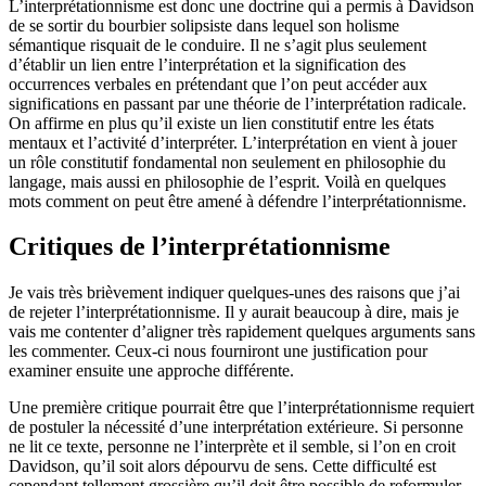
L’interprétationnisme est donc une doctrine qui a permis à Davidson
de se sortir du bourbier solipsiste dans lequel son holisme
sémantique risquait de le conduire. Il ne s’agit plus seulement
d’établir un lien entre l’interprétation et la signification des
occurrences verbales en prétendant que l’on peut accéder aux
significations en passant par une théorie de l’interprétation radicale.
On affirme en plus qu’il existe un lien constitutif entre les états
mentaux et l’activité d’interpréter. L’interprétation en vient à jouer
un rôle constitutif fondamental non seulement en philosophie du
langage, mais aussi en philosophie de l’esprit. Voilà en quelques
mots comment on peut être amené à défendre l’interprétationnisme.
Critiques de l’interprétationnisme
Je vais très brièvement indiquer quelques-unes des raisons que j’ai
de rejeter l’interprétationnisme. Il y aurait beaucoup à dire, mais je
vais me contenter d’aligner très rapidement quelques arguments sans
les commenter. Ceux-ci nous fourniront une justification pour
examiner ensuite une approche différente.
Une première critique pourrait être que l’interprétationnisme requiert
de postuler la nécessité d’une interprétation extérieure. Si personne
ne lit ce texte, personne ne l’interprète et il semble, si l’on en croit
Davidson, qu’il soit alors dépourvu de sens. Cette difficulté est
cependant tellement grossière qu’il doit être possible de reformuler