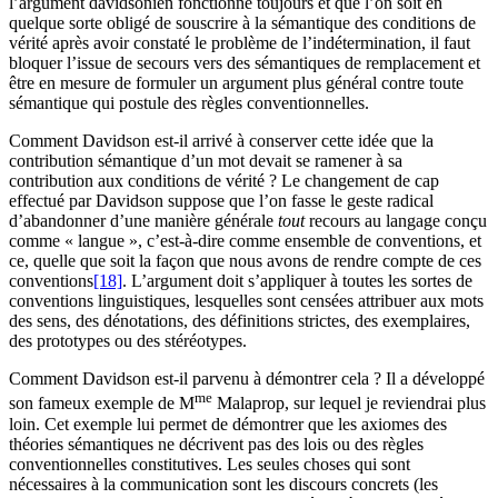
l’argument davidsonien fonctionne toujours et que l’on soit en
quelque sorte obligé de souscrire à la sémantique des conditions de
vérité après avoir constaté le problème de l’indétermination, il faut
bloquer l’issue de secours vers des sémantiques de remplacement et
être en mesure de formuler un argument plus général contre toute
sémantique qui postule des règles conventionnelles.
Comment Davidson est-il arrivé à conserver cette idée que la
contribution sémantique d’un mot devait se ramener à sa
contribution aux conditions de vérité ? Le changement de cap
effectué par Davidson suppose que l’on fasse le geste radical
d’abandonner d’une manière générale
tout
recours au langage conçu
comme « langue », c’est-à-dire comme ensemble de conventions, et
ce, quelle que soit la façon que nous avons de rendre compte de ces
conventions
[18]
. L’argument doit s’appliquer à toutes les sortes de
conventions linguistiques, lesquelles sont censées attribuer aux mots
des sens, des dénotations, des définitions strictes, des exemplaires,
des prototypes ou des stéréotypes.
Comment Davidson est-il parvenu à démontrer cela ? Il a développé
me
son fameux exemple de M
Malaprop, sur lequel je reviendrai plus
loin. Cet exemple lui permet de démontrer que les axiomes des
théories sémantiques ne décrivent pas des lois ou des règles
conventionnelles constitutives. Les seules choses qui sont
nécessaires à la communication sont les discours concrets (les