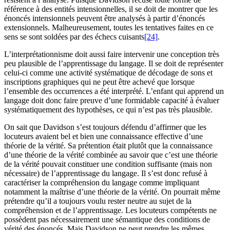
référence à des entités intensionnelles, il se doit de montrer que les
énoncés intensionnels peuvent être analysés à partir d’énoncés
extensionnels. Malheureusement, toutes les tentatives faites en ce
sens se sont soldées par des échecs cuisants
[24]
.
L’interprétationnisme doit aussi faire intervenir une conception très
peu plausible de l’apprentissage du langage. Il se doit de représenter
celui-ci comme une activité systématique de décodage de sons et
inscriptions graphiques qui ne peut être achevé que lorsque
l’ensemble des occurrences a été interprété. L’enfant qui apprend un
langage doit donc faire preuve d’une formidable capacité à évaluer
systématiquement des hypothèses, ce qui n’est pas très plausible.
On sait que Davidson s’est toujours défendu d’affirmer que les
locuteurs avaient bel et bien une connaissance effective d’une
théorie de la vérité. Sa prétention était plutôt que la connaissance
d’une théorie de la vérité combinée au savoir que c’est une théorie
de la vérité pouvait constituer une condition suffisante (mais non
nécessaire) de l’apprentissage du langage. Il s’est donc refusé à
caractériser la compréhension du langage comme impliquant
notamment la maîtrise d’une théorie de la vérité. On pourrait même
prétendre qu’il a toujours voulu rester neutre au sujet de la
compréhension et de l’apprentissage. Les locuteurs compétents ne
possèdent pas nécessairement une sémantique des conditions de
vérité des énoncés. Mais Davidson ne peut prendre les mêmes