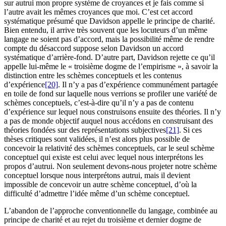
sur autrui mon propre système de croyances et je fais comme si
l’autre avait les mêmes croyances que moi. C’est cet accord
systématique présumé que Davidson appelle le principe de charité.
Bien entendu, il arrive très souvent que les locuteurs d’un même
langage ne soient pas d’accord, mais la possibilité même de rendre
compte du désaccord suppose selon Davidson un accord
systématique d’arrière-fond. D’autre part, Davidson rejette ce qu’il
appelle lui-même le « troisième dogme de l’empirisme », à savoir la
distinction entre les schèmes conceptuels et les contenus
d’expérience
[20]
. Il n’y a pas d’expérience communément partagée
en toile de fond sur laquelle nous verrions se profiler une variété de
schèmes conceptuels, c’est-à-dire qu’il n’y a pas de contenu
d’expérience sur lequel nous construisons ensuite des théories. Il n’y
a pas de monde objectif auquel nous accédons en construisant des
théories fondées sur des représentations subjectives
[21]
. Si ces
thèses critiques sont validées, il n’est alors plus possible de
concevoir la relativité des schèmes conceptuels, car le seul schème
conceptuel qui existe est celui avec lequel nous interprétons les
propos d’autrui. Non seulement devons-nous projeter notre schème
conceptuel lorsque nous interprétons autrui, mais il devient
impossible de concevoir un autre schème conceptuel, d’où la
difficulté d’admettre l’idée même d’un schème conceptuel.
L’abandon de l’approche conventionnelle du langage, combinée au
principe de charité et au rejet du troisième et dernier dogme de