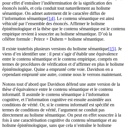
pour effet d’entraîner l’indétermination de la signification des
énoncés isolés, et cela conduit tout naturellement au holisme
sémantique. On admet autrement dit le caractère diffus de
l’information sémantique
[14]
. Le contenu sémantique est ainsi
véhiculé par l’ensemble des énoncés. Affirmer le holisme
épistémologique et la thèse que le contenu sémantique est le contenu
empirique revient à souscrire au holisme sémantique. D’où la
célèbre formule : Peirce + Duhem = holisme sémantique.
Il existe toutefois plusieurs versions du holisme sémantique
[15]
. Je
viens d’en identifier une : il peut s’agir d’établir une équivalence
entre le contenu sémantique et le contenu empirique, compris en
termes de procédures de vérification et d’affirmer en plus le holisme
épistémologique. Quine a emprunté cette voie. Davidson en a
cependant emprunté une autre, comme nous le verrons maintenant.
Notons tout d’abord que Davidson défend une autre version de la
thèse d’équivalence entre le contenu sémantique et le contenu
informatif. Il assimile le contenu sémantique à l’information
cognitive, et l’information cognitive est ensuite assimilée aux
conditions de vérité. Or, si le contenu informatif est spécifié en
termes de conditions de vérité, l’argument ne conduit pas
directement au holisme sémantique. On peut en effet souscrire à la
fois à une caractérisation cognitive du contenu sémantique et au
holisme épistémologique, sans que cela n’entraîne le holisme