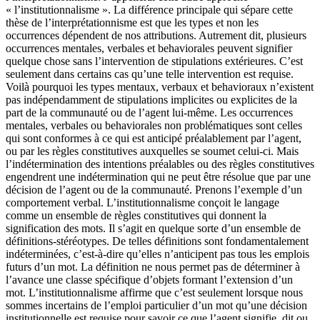
« l’institutionnalisme ». La différence principale qui sépare cette
thèse de l’interprétationnisme est que les types et non les
occurrences dépendent de nos attributions. Autrement dit, plusieurs
occurrences mentales, verbales et behaviorales peuvent signifier
quelque chose sans l’intervention de stipulations extérieures. C’est
seulement dans certains cas qu’une telle intervention est requise.
Voilà pourquoi les types mentaux, verbaux et behavioraux n’existent
pas indépendamment de stipulations implicites ou explicites de la
part de la communauté ou de l’agent lui-même. Les occurrences
mentales, verbales ou behaviorales non problématiques sont celles
qui sont conformes à ce qui est anticipé préalablement par l’agent,
ou par les règles constitutives auxquelles se soumet celui-ci. Mais
l’indétermination des intentions préalables ou des règles constitutives
engendrent une indétermination qui ne peut être résolue que par une
décision de l’agent ou de la communauté. Prenons l’exemple d’un
comportement verbal. L’institutionnalisme conçoit le langage
comme un ensemble de règles constitutives qui donnent la
signification des mots. Il s’agit en quelque sorte d’un ensemble de
définitions-stéréotypes. De telles définitions sont fondamentalement
indéterminées, c’est-à-dire qu’elles n’anticipent pas tous les emplois
futurs d’un mot. La définition ne nous permet pas de déterminer à
l’avance une classe spécifique d’objets formant l’extension d’un
mot. L’institutionnalisme affirme que c’est seulement lorsque nous
sommes incertains de l’emploi particulier d’un mot qu’une décision
institutionnelle est requise pour savoir ce que l’agent signifie, dit ou