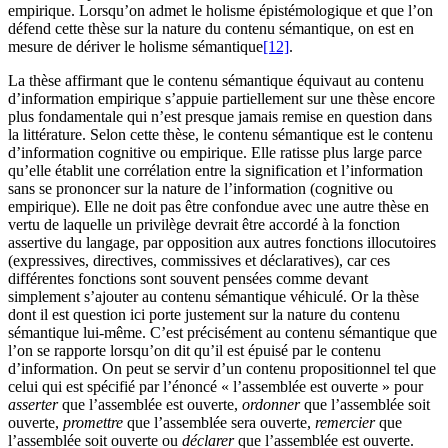
empirique. Lorsqu’on admet le holisme épistémologique et que l’on
défend cette thèse sur la nature du contenu sémantique, on est en
mesure de dériver le holisme sémantique
[12]
.
La thèse affirmant que le contenu sémantique équivaut au contenu
d’information empirique s’appuie partiellement sur une thèse encore
plus fondamentale qui n’est presque jamais remise en question dans
la littérature. Selon cette thèse, le contenu sémantique est le contenu
d’information cognitive ou empirique. Elle ratisse plus large parce
qu’elle établit une corrélation entre la signification et l’information
sans se prononcer sur la nature de l’information (cognitive ou
empirique). Elle ne doit pas être confondue avec une autre thèse en
vertu de laquelle un privilège devrait être accordé à la fonction
assertive du langage, par opposition aux autres fonctions illocutoires
(expressives, directives, commissives et déclaratives), car ces
différentes fonctions sont souvent pensées comme devant
simplement s’ajouter au contenu sémantique véhiculé. Or la thèse
dont il est question ici porte justement sur la nature du contenu
sémantique lui-même. C’est précisément au contenu sémantique que
l’on se rapporte lorsqu’on dit qu’il est épuisé par le contenu
d’information. On peut se servir d’un contenu propositionnel tel que
celui qui est spécifié par l’énoncé « l’assemblée est ouverte » pour
asserter
que l’assemblée est ouverte,
ordonner
que l’assemblée soit
ouverte,
promettre
que l’assemblée sera ouverte,
remercier
que
l’assemblée soit ouverte ou
déclarer
que l’assemblée est ouverte.