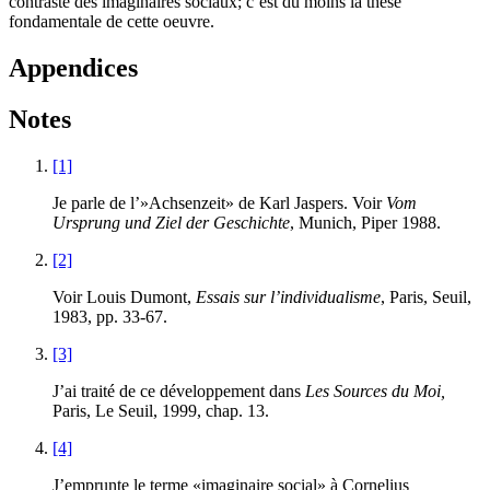
contraste des imaginaires sociaux; c’est du moins la thèse
fondamentale de cette oeuvre.
Appendices
Notes
[1]
Je parle de l’»Achsenzeit» de Karl Jaspers. Voir
Vom
Ursprung und Ziel der Geschichte
, Munich, Piper 1988.
[2]
Voir Louis Dumont,
Essais sur l’individualisme
, Paris, Seuil,
1983, pp. 33-67.
[3]
J’ai traité de ce développement dans
Les Sources du Moi,
Paris, Le Seuil, 1999, chap. 13.
[4]
J’emprunte le terme «imaginaire social» à Cornelius