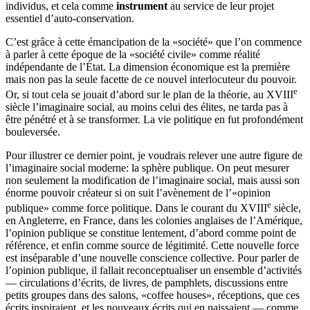
individus, et cela comme
instrument
au service de leur projet
essentiel d’auto-conservation.
C’est grâce à cette émancipation de la «société» que l’on commence
à parler à cette époque de la «société civile» comme réalité
indépendante de l’État. La dimension économique est la première
mais non pas la seule facette de ce nouvel interlocuteur du pouvoir.
e
Or, si tout cela se jouait d’abord sur le plan de la théorie, au XVIII
siècle l’imaginaire social, au moins celui des élites, ne tarda pas à
être pénétré et à se transformer. La vie politique en fut profondément
bouleversée.
Pour illustrer ce dernier point, je voudrais relever une autre figure de
l’imaginaire social moderne: la sphère publique. On peut mesurer
non seulement la modification de l’imaginaire social, mais aussi son
énorme pouvoir créateur si on suit l’avènement de l’«opinion
e
publique» comme force politique. Dans le courant du XVIII
siècle,
en Angleterre, en France, dans les colonies anglaises de l’Amérique,
l’opinion publique se constitue lentement, d’abord comme point de
référence, et enfin comme source de légitimité. Cette nouvelle force
est inséparable d’une nouvelle conscience collective. Pour parler de
l’opinion publique, il fallait reconceptualiser un ensemble d’activités
— circulations d’écrits, de livres, de pamphlets, discussions entre
petits groupes dans des salons, «coffee houses», réceptions, que ces
écrits inspiraient, et les nouveaux écrits qui en naissaient — comme