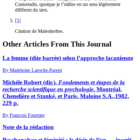
Castoriadis, quoique je l’utilise en un sens légèrement
différent du sien.
[5]
Citation de Malesherbes.
Other Articles From This Journal
La femme (dite barrée) selon l’approche lacanienne
By Madeleine Laroche-Parent
Michèle Robert (dir.),
Fondements et étapes de la
recherche scientifique en psychologie
. Montréal,
Chenelière et Stanké, et Paris, Maloine S.A.,1982,
229 p.
By François Fournier
Note de la rédaction
Psychanalyse et féminité : le désir de l’un — inscrit