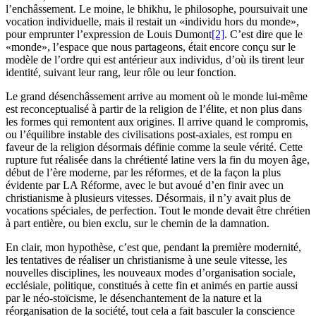
l’enchâssement. Le moine, le bhikhu, le philosophe, poursuivait une
vocation individuelle, mais il restait un «individu hors du monde»,
pour emprunter l’expression de Louis Dumont
[2]
. C’est dire que le
«monde», l’espace que nous partageons, était encore conçu sur le
modèle de l’ordre qui est antérieur aux individus, d’où ils tirent leur
identité, suivant leur rang, leur rôle ou leur fonction.
Le grand désenchâssement arrive au moment où le monde lui-même
est reconceptualisé à partir de la religion de l’élite, et non plus dans
les formes qui remontent aux origines. Il arrive quand le compromis,
ou l’équilibre instable des civilisations post-axiales, est rompu en
faveur de la religion désormais définie comme la seule vérité. Cette
rupture fut réalisée dans la chrétienté latine vers la fin du moyen âge,
début de l’ère moderne, par les réformes, et de la façon la plus
évidente par LA Réforme, avec le but avoué d’en finir avec un
christianisme à plusieurs vitesses. Désormais, il n’y avait plus de
vocations spéciales, de perfection. Tout le monde devait être chrétien
à part entière, ou bien exclu, sur le chemin de la damnation.
En clair, mon hypothèse, c’est que, pendant la première modernité,
les tentatives de réaliser un christianisme à une seule vitesse, les
nouvelles disciplines, les nouveaux modes d’organisation sociale,
ecclésiale, politique, constitués à cette fin et animés en partie aussi
par le néo-stoïcisme, le désenchantement de la nature et la
réorganisation de la société, tout cela a fait basculer la conscience