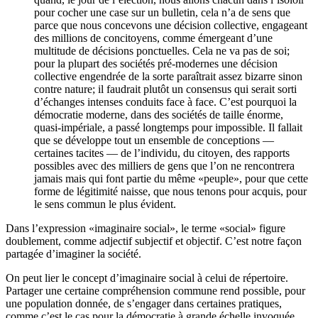
pour cocher une case sur un bulletin, cela n’a de sens que
parce que nous concevons une décision collective, engageant
des millions de concitoyens, comme émergeant d’une
multitude de décisions ponctuelles. Cela ne va pas de soi;
pour la plupart des sociétés pré-modernes une décision
collective engendrée de la sorte paraîtrait assez bizarre sinon
contre nature; il faudrait plutôt un consensus qui serait sorti
d’échanges intenses conduits face à face. C’est pourquoi la
démocratie moderne, dans des sociétés de taille énorme,
quasi-impériale, a passé longtemps pour impossible. Il fallait
que se développe tout un ensemble de conceptions —
certaines tacites — de l’individu, du citoyen, des rapports
possibles avec des milliers de gens que l’on ne rencontrera
jamais mais qui font partie du même «peuple», pour que cette
forme de légitimité naisse, que nous tenons pour acquis, pour
le sens commun le plus évident.
Dans l’expression «imaginaire social», le terme «social» figure
doublement, comme adjectif subjectif et objectif. C’est notre façon
partagée d’imaginer la société.
On peut lier le concept d’imaginaire social à celui de répertoire.
Partager une certaine compréhension commune rend possible, pour
une population donnée, de s’engager dans certaines pratiques,
comme c’est le cas pour la démocratie à grande échelle invoquée