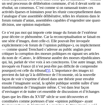
un seul processus de délibération commune, d’où il devait sortir un
résultat, un consensus. C’est comme si on ramassait toutes ces
activités éparses et lointaines pour les réunir conceptuellement dans
l’analogue d’une assemblée délibérative, telles les réunions dans le
forum romain d’antan, assemblées capables d’engendrer une quasi-
décision, une opinion majoritaire.
Ce n’est pas moi qui importe cette image du forum de l’extérieur
pour décrire ce phénomène. Car la reconceptualisation se faisait en
une série d’images, dont celle-ci. Elle pouvait être invoquée
explicitement («le forum de l’opinion publique»), ou implicitement
— comme quand Trenchard s’adresse au public anglais pour
critiquer la corruption des moeurs politiques en signant ses articles
du nom de «Caton», le défenseur austère des moeurs républicaines
qui, lui, parlait de vive voix à ses concitoyens. Une autre image, très
invoquée en France (il n’est peut-être pas difficile de comprendre
pourquoi) est celle du tribunal
[5]
. L’importance des images ici
provient du fait qu’à la différence de l’économie, où la nouvelle
façon de voir s’exprime d’abord dans une théorie pour envahir
ensuite l’imaginaire social, la sphère publique semble naître d’une
transformation de l’imaginaire même. C’est dans leur façon
d’envisager et de traiter cet ensemble de discussions et d’échanges
e
épars que les élites du XVIII
siècle se sont découvertes et
constituées comme porteuses d’une «opinion publique» ayant