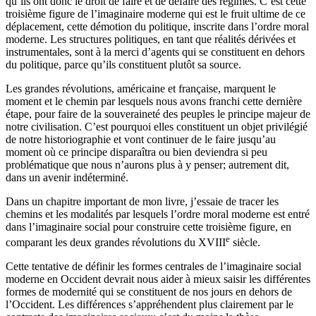
qu’ils ont donc le droit de faire et de défaire des régimes. C’est cette
troisième figure de l’imaginaire moderne qui est le fruit ultime de ce
déplacement, cette démotion du politique, inscrite dans l’ordre moral
moderne. Les structures politiques, en tant que réalités dérivées et
instrumentales, sont à la merci d’agents qui se constituent en dehors
du politique, parce qu’ils constituent plutôt sa source.
Les grandes révolutions, américaine et française, marquent le
moment et le chemin par lesquels nous avons franchi cette dernière
étape, pour faire de la souveraineté des peuples le principe majeur de
notre civilisation. C’est pourquoi elles constituent un objet privilégié
de notre historiographie et vont continuer de le faire jusqu’au
moment où ce principe disparaîtra ou bien deviendra si peu
problématique que nous n’aurons plus à y penser; autrement dit,
dans un avenir indéterminé.
Dans un chapitre important de mon livre, j’essaie de tracer les
chemins et les modalités par lesquels l’ordre moral moderne est entré
dans l’imaginaire social pour construire cette troisième figure, en
e
comparant les deux grandes révolutions du XVIII
siècle.
Cette tentative de définir les formes centrales de l’imaginaire social
moderne en Occident devrait nous aider à mieux saisir les différentes
formes de modernité qui se constituent de nos jours en dehors de
l’Occident. Les différences s’appréhendent plus clairement par le