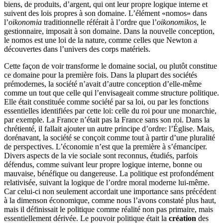
biens, de produits, d’argent, qui ont leur propre logique interne et
suivent des lois propres à son domaine. L’élément «nomos» dans
l’
oikonomia
traditionnelle référait à l’ordre que l’
oikonomikos
, le
gestionnaire, imposait à son domaine. Dans la nouvelle conception,
le nomos est une loi de la nature, comme celles que Newton a
découvertes dans l’univers des corps matériels.
Cette façon de voir transforme le domaine social, ou plutôt constitue
ce domaine pour la première fois. Dans la plupart des sociétés
prémodernes, la société n’avait d’autre conception d’elle-même
comme un tout que celle qui l’envisageait comme structure politique.
Elle était constituée comme société par sa loi, ou par les fonctions
essentielles identifiées par cette loi: celle du roi pour une monarchie,
par exemple. La France n’était pas la France sans son roi. Dans la
chrétienté, il fallait ajouter un autre principe d’ordre: l’Église. Mais,
dorénavant, la société se conçoit comme tout à partir d’une pluralité
de perspectives. L’économie n’est que la première à s’émanciper.
Divers aspects de la vie sociale sont reconnus, étudiés, parfois
défendus, comme suivant leur propre logique interne, bonne ou
mauvaise, bénéfique ou dangereuse. La politique est profondément
relativisée, suivant la logique de l’ordre moral moderne lui-même.
Car celui-ci non seulement accordait une importance sans précédent
à la dimenson économique, comme nous l’avons constaté plus haut,
mais il définissait le politique comme réalité non pas primaire, mais
essentiellement dérivée. Le pouvoir politique était la
création
des