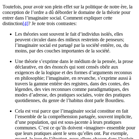
Toutefois, pour avoir son plein effet sur la politique de notre ère, la
conception de l’ordre a dû déborder le domaine de la théorie pour
entrer dans l’imaginaire social. Comment expliquer cette
distinction
[4]
? Je note trois contrastes:
Les théories sont souvent le fait d’individus isolés, elles
peuvent circuler dans des milieux restreints de penseurs;
l’imaginaire social est partagé par la société entière, ou, du
moins, par des couches importantes de la société.
Une théorie s’exprime dans le médium de la pensée, la prose
déclarative, en des énoncés qui sont censés obéir aux
exigences de la logique et des formes d’arguments reconnus
en philosophie; l’imaginaire, en revanche, s’exprime aussi à
travers la gamme entière des registres, dans des contes, des
légendes, des vies reconnues comme paradigmatiques, des
modes d’adresse, des pratiques sociales, voire des pratiques
quotidiennes, du genre de l’habitus dont parle Bourdieu.
Cela est vrai parce que l’imaginaire social constitue en fait
l’ensemble de la compréhension partagée, souvent implicite,
d’une population, qui est sous-jacente à leurs pratiques
communes. C’est ce qu’ils doivent «imaginer» ensemble pour
que leurs pratiques aient le sens qu’elles ont. Par exemple,
quand, le jour de l’élection, nous allons chacun dans l’isoloir