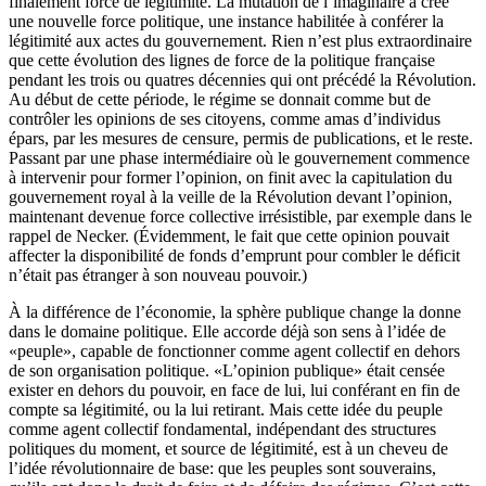
finalement force de légitimité. La mutation de l’imaginaire a créé
une nouvelle force politique, une instance habilitée à conférer la
légitimité aux actes du gouvernement. Rien n’est plus extraordinaire
que cette évolution des lignes de force de la politique française
pendant les trois ou quatres décennies qui ont précédé la Révolution.
Au début de cette période, le régime se donnait comme but de
contrôler les opinions de ses citoyens, comme amas d’individus
épars, par les mesures de censure, permis de publications, et le reste.
Passant par une phase intermédiaire où le gouvernement commence
à intervenir pour former l’opinion, on finit avec la capitulation du
gouvernement royal à la veille de la Révolution devant l’opinion,
maintenant devenue force collective irrésistible, par exemple dans le
rappel de Necker. (Évidemment, le fait que cette opinion pouvait
affecter la disponibilité de fonds d’emprunt pour combler le déficit
n’était pas étranger à son nouveau pouvoir.)
À la différence de l’économie, la sphère publique change la donne
dans le domaine politique. Elle accorde déjà son sens à l’idée de
«peuple», capable de fonctionner comme agent collectif en dehors
de son organisation politique. «L’opinion publique» était censée
exister en dehors du pouvoir, en face de lui, lui conférant en fin de
compte sa légitimité, ou la lui retirant. Mais cette idée du peuple
comme agent collectif fondamental, indépendant des structures
politiques du moment, et source de légitimité, est à un cheveu de
l’idée révolutionnaire de base: que les peuples sont souverains,