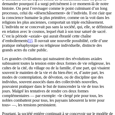
demander pourquoi il a surgi précisément à ce moment-là de notre
histoire. On peut l’envisager comme le point culminant d’un long
processus, celui du «désenchâssement» de l’individu. Il est clair que
la conscience humaine la plus primitive, comme on la voit dans les
religions les plus anciennes, comportait un triple enchâssement.
L’individu ne se concevait pas sans la société, qui, elle, se définissait
en relation avec le cosmos, lequel était à son tour saturé de sacré.
C’est la période «axiale» qui aurait ébranlé cette chaîne
d’emboîtements
[1]
. Il ouvrait une nouvelle possibilité, celle d’une
pratique métaphysique ou religieuse individuelle, distincte des
grands actes du culte public.
Les grandes civilisations qui naissaient des révolutions axiales
subissaient toutes la tension entre deux formes de vie religieuse, les
cultes de la cité, du village ou de la famille, d’une part, qui visaient
souvent le maintien de la vie et du bien-être; et, d’autre part, les
modes de contemplation, de dévotion, ou de discipline que des
individus, souvent associés dans des collectivités nouvelles,
pouvaient pratiquer dans le but de transcender la vie de tous les
jours. Malgré les tentatives de rendre ces deux formes
complémentaires — par exemple: «le clergé prie pour tous, les
nobles combattent pour tous, les paysans labourent la terre pour
tous» —, les tensions persistaient.
Pourtant, la société entière continuait à se concevoir sur le modèle de