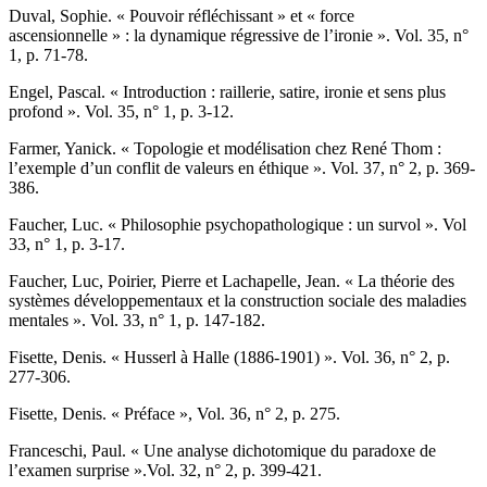
D
uval
, Sophie. « Pouvoir réfléchissant » et « force
ascensionnelle » : la dynamique régressive de l’ironie ». Vol. 35, n°
1, p. 71-78.
E
ngel,
Pascal. « Introduction : raillerie, satire, ironie et sens plus
profond ». Vol. 35, n° 1, p. 3-12.
F
armer
, Yanick. « Topologie et modélisation chez René Thom :
l’exemple d’un conflit de valeurs en éthique ». Vol. 37, n° 2, p. 369-
386.
F
aucher
, Luc. « Philosophie psychopathologique : un survol ». Vol
33, n° 1, p. 3-17.
F
aucher
, Luc, P
oirier
, Pierre et L
achapelle
, Jean. « La théorie des
systèmes développementaux et la construction sociale des maladies
mentales ». Vol. 33, n° 1, p. 147-182.
F
isette
, Denis. « Husserl à Halle (1886-1901) ». Vol. 36, n° 2, p.
277-306.
F
isette
, Denis. « Préface », Vol. 36, n° 2, p. 275.
F
ranceschi
, Paul. « Une analyse dichotomique du paradoxe de
l’examen surprise ».Vol. 32, n° 2, p. 399-421.