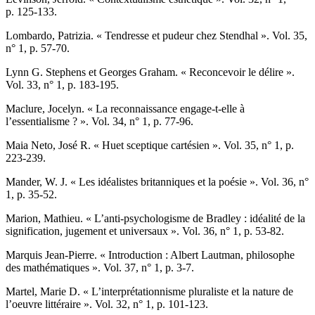
p. 125-133.
L
ombardo
, Patrizia. « Tendresse et pudeur chez Stendhal ». Vol. 35,
n° 1, p. 57-70.
L
ynn
G. Stephens et Georges G
raham
. « Reconcevoir le délire ».
Vol. 33, n° 1, p. 183-195.
M
aclure
, Jocelyn. « La reconnaissance engage-t-elle à
l’essentialisme ? ». Vol. 34, n° 1, p. 77-96.
M
aia Neto
, José R. « Huet sceptique cartésien ». Vol. 35, n° 1, p.
223-239.
M
ander
, W. J. « Les idéalistes britanniques et la poésie ». Vol. 36, n°
1, p. 35-52.
M
arion
, Mathieu. « L’anti-psychologisme de Bradley : idéalité de la
signification, jugement et universaux ». Vol. 36, n° 1, p. 53-82.
M
arquis
Jean-Pierre. « Introduction : Albert Lautman, philosophe
des mathématiques ». Vol. 37, n° 1, p. 3-7.
M
artel
, Marie D. « L’interprétationnisme pluraliste et la nature de
l’oeuvre littéraire ». Vol. 32, n° 1, p. 101-123.