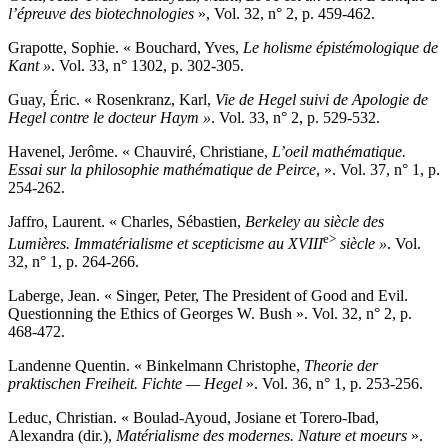
l’épreuve des biotechnologies
», Vol. 32, n° 2, p. 459-462.
G
rapotte
, Sophie. « Bouchard, Yves,
Le holisme épistémologique de
Kant
»
. Vol. 33, n° 1302, p. 302-305.
G
uay
, Éric. « Rosenkranz, Karl,
Vie de Hegel suivi de Apologie de
Hegel contre le docteur Haym
»
. Vol. 33, n° 2, p. 529-532.
H
avenel
, Jerôme. « Chauviré, Christiane,
L’oeil mathématique.
Essai sur la philosophie mathématique de Peirce
, ». Vol. 37, n° 1, p.
254-262.
J
affro
, Laurent. « Charles, Sébastien,
Berkeley au siècle des
e>
Lumières. Immatérialisme et scepticisme au XVIII
siècle
»
. Vol.
32, n° 1, p. 264-266.
L
aberge
, Jean. « Singer, Peter, The President of Good and Evil.
Questionning the Ethics of Georges W. Bush ». Vol. 32, n° 2, p.
468-472.
L
andenne
Quentin. « Binkelmann Christophe,
Theorie der
praktischen Freiheit. Fichte — Hegel
». Vol. 36, n° 1, p. 253-256.
L
educ
, Christian. « Boulad-Ayoud, Josiane et Torero-Ibad,
Alexandra (dir.),
Matérialisme des modernes. Nature et moeurs
».