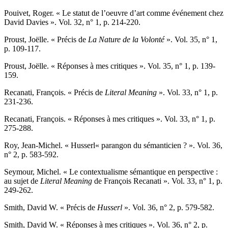
Pouivet
, Roger. « Le statut de l’oeuvre d’art comme événement chez
David Davies ». Vol. 32, n° 1, p. 214-220.
Proust
, Joëlle. « Précis de
La Nature de la Volonté
». Vol. 35, n° 1,
p. 109-117.
Proust
, Joëlle. « Réponses à mes critiques ». Vol. 35, n° 1, p. 139-
159.
Recanati,
François. « Précis de
Literal Meaning
». Vol. 33, n° 1, p.
231-236.
Recanati,
François. « Réponses à mes critiques ». Vol. 33, n° 1, p.
275-288.
Roy
, Jean-Michel. « Husserl« parangon du sémanticien ? ». Vol. 36,
n° 2, p. 583-592.
Seymour
, Michel. « Le contextualisme sémantique en perspective :
au sujet de
Literal Meaning
de François Recanati ». Vol. 33, n° 1, p.
249-262.
Smith
, David W. « Précis de
Husserl
». Vol. 36, n° 2, p. 579-582.
Smith
, David W. « Réponses à mes critiques ». Vol. 36, n° 2, p.