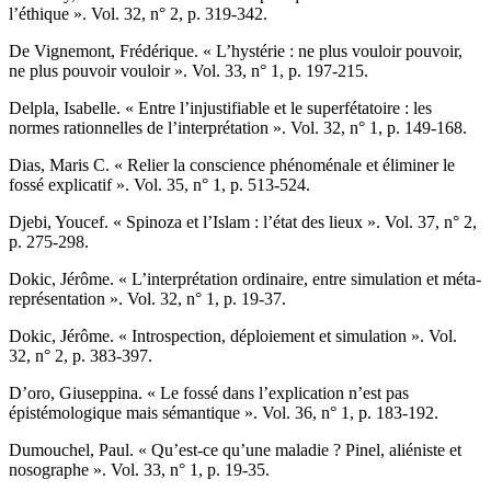
l’éthique ». Vol. 32, n° 2, p. 319-342.
D
e
V
ignemont,
Frédérique. « L’hystérie : ne plus vouloir pouvoir,
ne plus pouvoir vouloir ». Vol. 33, n° 1, p. 197-215.
D
elpla
, Isabelle. « Entre l’injustifiable et le superfétatoire : les
normes rationnelles de l’interprétation ». Vol. 32, n° 1, p. 149-168.
D
ias
, Maris C. « Relier la conscience phénoménale et éliminer le
fossé explicatif ». Vol. 35, n° 1, p. 513-524.
D
jebi
, Youcef. « Spinoza et l’Islam : l’état des lieux ». Vol. 37, n° 2,
p. 275-298.
D
okic
, Jérôme. « L’interprétation ordinaire, entre simulation et méta-
représentation ». Vol. 32, n° 1, p. 19-37.
D
okic
, Jérôme. « Introspection, déploiement et simulation ». Vol.
32, n° 2, p. 383-397.
D’
oro
, Giuseppina. « Le fossé dans l’explication n’est pas
épistémologique mais sémantique ». Vol. 36, n° 1, p. 183-192.
D
umouchel
, Paul. « Qu’est-ce qu’une maladie ? Pinel, aliéniste et
nosographe ». Vol. 33, n° 1, p. 19-35.