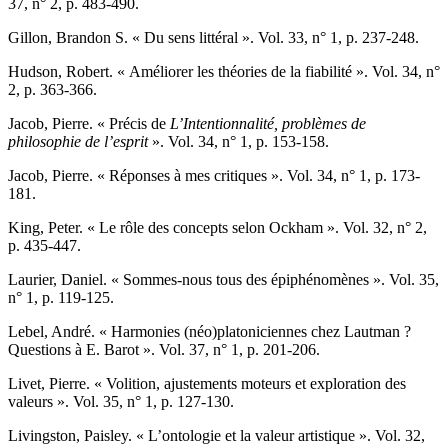
37, n° 2, p. 483-490.
Gillon,
Brandon S. « Du sens littéral ». Vol. 33, n° 1, p. 237-248.
Hudson
, Robert. « Améliorer les théories de la fiabilité ». Vol. 34, n°
2, p. 363-366.
Jacob,
Pierre. « Précis de
L’Intentionnalité, problèmes de
philosophie de l’esprit
». Vol. 34, n° 1, p. 153-158.
Jacob,
Pierre. « Réponses à mes critiques ». Vol. 34, n° 1, p. 173-
181.
King
, Peter. « Le rôle des concepts selon Ockham ». Vol. 32, n° 2,
p. 435-447.
Laurier,
Daniel. « Sommes-nous tous des épiphénomènes ». Vol. 35,
n° 1, p. 119-125.
Lebel,
André. « Harmonies (néo)platoniciennes chez Lautman ?
Questions à E. Barot ». Vol. 37, n° 1, p. 201-206.
Livet
, Pierre. « Volition, ajustements moteurs et exploration des
valeurs ». Vol. 35, n° 1, p. 127-130.
Livingston
, Paisley. « L’ontologie et la valeur artistique ». Vol. 32,