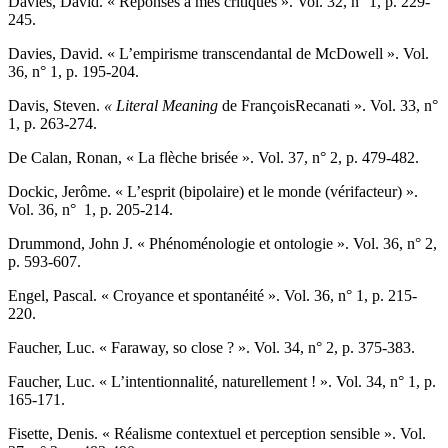
Davies,
David. « Réponses à mes critiques ». Vol. 32, n° 1, p. 229-
245.
Davies,
David. « L’empirisme transcendantal de McDowell ». Vol.
36, n° 1, p. 195-204.
Davis
, Steven.
«
Literal Meaning
de FrançoisRecanati ». Vol. 33, n°
1, p. 263-274.
D
e Calan
, Ronan, « La flèche brisée ». Vol. 37, n° 2, p. 479-482.
D
ockic,
Jerôme. « L’esprit (bipolaire) et le monde (vérifacteur) ».
Vol. 36, n° 1, p. 205-214.
Drummond
, John J. « Phénoménologie et ontologie ». Vol. 36, n° 2,
p. 593-607.
E
ngel
, Pascal. « Croyance et spontanéité ». Vol. 36, n° 1, p. 215-
220.
Faucher
, Luc. « Faraway, so close ? ». Vol. 34, n° 2, p. 375-383.
Faucher
, Luc. « L’intentionnalité, naturellement ! ». Vol. 34, n° 1, p.
165-171.
F
isette
, Denis. « Réalisme contextuel et perception sensible ». Vol.