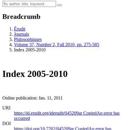
Breadcrumb
Érudit
Journals
Philosophiques
Volume 37, Number 2, Fall 2010, pp. 275-585
Index 2005-2010
Index 2005-2010
Online publication: Jan. 11, 2011
URI
https://id.erudit.org/iderudit/045209ar
Copied
An error has
occurred
DOI
https://doi.org/10.7202/045209ar
Copied
An error has