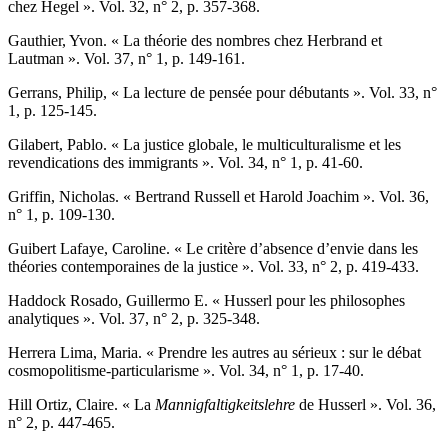
chez Hegel ». Vol. 32, n° 2, p. 357-368.
G
authier
, Yvon. « La théorie des nombres chez Herbrand et
Lautman ». Vol. 37, n° 1, p. 149-161.
G
errans
, Philip, « La lecture de pensée pour débutants ». Vol. 33, n°
1, p. 125-145.
G
ilabert,
Pablo. « La justice globale, le multiculturalisme et les
revendications des immigrants ». Vol. 34, n° 1, p. 41-60.
G
riffin
, Nicholas. « Bertrand Russell et Harold Joachim ». Vol. 36,
n° 1, p. 109-130.
G
uibert Lafaye
, Caroline. « Le critère d’absence d’envie dans les
théories contemporaines de la justice ». Vol. 33, n° 2, p. 419-433.
H
addock Rosado
, Guillermo E. « Husserl pour les philosophes
analytiques ». Vol. 37, n° 2, p. 325-348.
H
errera Lima
, Maria. « Prendre les autres au sérieux : sur le débat
cosmopolitisme-particularisme ». Vol. 34, n° 1, p. 17-40.
H
ill Ortiz
, Claire. « La
Mannigfaltigkeitslehre
de Husserl ». Vol. 36,
n° 2, p. 447-465.