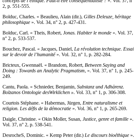
concepts de l’éthique. Faut-il être conséquentialiste
?
». Vol. 37, n°
2, p. 551-555.
B
olduc
, Charles. « Beaulieu, Alain (dir.),
Gilles Deleuze, héritage
philosophique
». Vol. 34, n° 2, p. 427-431.
B
olduc
, Carl. « Theis, Robert,
Jonas. Habiter le monde
». Vol. 37,
n° 2, p. 533-537.
B
ouchez
, Pascal. « Jacques, Daniel,
La révolution technique. Essai
sur le devoir de l’humanité
». Vol. 32, n° 1, p. 282-284.
B
ricteux,
Gwennaël. « Brandom, Robert,
Between Saying and
Doing
: Towards an Analytic Pragmatism
, ». Vol. 37, n° 1, p. 245-
249.
C
antu
, Paola. « Schnieder, Benjamin,
Substanz und Adhärenz.
Bolzanos Ontologie desWirklichen
»
. Vol. 33, n° 1, p. 306-308.
C
ourtois
Stéphane. « Habermas, Jürgen,
Entre naturalisme et
religion. Les défis de la démocratie
». Vol. 36, n° 1, p. 265-269.
D
aigle
, Christine. « Okin Moller, Susan,
Justice, genre et famille
».
Vol. 37, n° 2, p. 538-541.
D
esroche
S, Dominic. « Kemp Peter (dir.)
Le discours bioéthique
».