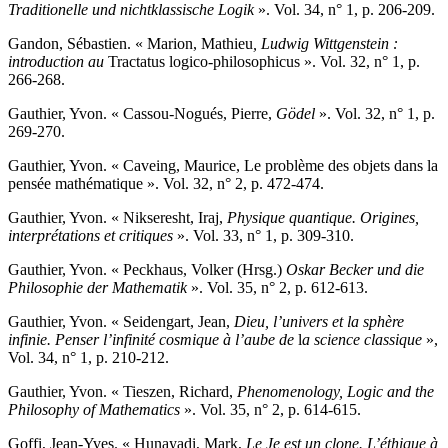
Traditionelle und nichtklassische Logik
». Vol. 34, n° 1, p. 206-209.
G
andon
, Sébastien. « Marion, Mathieu
, Ludwig Wittgenstein
:
introduction au
Tractatus logico-philosophicus ». Vol. 32, n° 1, p.
266-268.
G
authier
, Yvon. « Cassou-Nogués, Pierre,
Gödel
». Vol. 32, n° 1, p.
269-270.
G
authier
, Yvon. « Caveing, Maurice, Le problème des objets dans la
pensée mathématique ». Vol. 32, n° 2, p. 472-474.
G
authier
, Yvon. « Nikseresht, Iraj,
Physique quantique. Origines,
interprétations et critiques
». Vol. 33, n° 1, p. 309-310.
G
authier
, Yvon. « Peckhaus, Volker (Hrsg.)
Oskar Becker und die
Philosophie der Mathematik
». Vol. 35, n° 2, p. 612-613.
G
authier
, Yvon. « Seidengart, Jean,
Dieu, l’univers et la sphère
infinie. Penser l’infinité cosmique à l’aube de
l
a science classique
»,
Vol. 34, n° 1, p. 210-212.
G
authier
, Yvon. « Tieszen, Richard,
Phenomenology, Logic and the
Philosophy of Mathematics
». Vol. 35, n° 2, p. 614-615.
G
offi
, Jean-Yves. « Hunayadi, Mark,
Le Je est un clone. L’éthique à