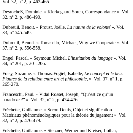
Vol. 32, n° 2, p. 462-465.
D
esroche
S, Dominic. « Kierkegaard Soren, Correspondance ». Vol.
32, n° 2, p. 486-490.
D
ubreuil
, Benoit. « Proust, Joëlle,
La nature de la volonté
». Vol.
33, n° 545-549.
D
ubreuil
, Benoit. « Tomasello, Michael, Why we Cooperate ». Vol.
37, n° 2, p. 556-558.
E
ngel
, Pascal. « Seymour, Michel,
L’institution du langage
». Vol.
34, n° 201, p. 201-206.
F
oisy
, Suzanne. « Thomas-Fogiel, Isabelle,
Le concept et le lieu.
Figures de la relation entre art et philosophie
, ». Vol. 37, n° 1, p.
265-270.
F
ranceschi
, Paul. « Vidal-Rosset, Joseph, “Qu’est-ce qu’un
paradoxe ?” ». Vol. 32, n° 2, p. 474-476.
F
réchette
, Guillaume. « Seron Denis, Objet et signification.
Matériaux phénoménologiques pour la théorie du jugement ». Vol.
32, n° 2, p. 476-479.
F
réchette
, Guillaume. « Stelzner, Werner und Kreiser, Lothar,