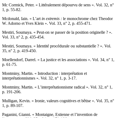
M
c Cormick
, Peter. « Littéralement dépourvu de sens ». Vol. 32, n°
1, p. 55-82.
M
cdonald
, Iain. « L’art
in extremis
:
le monochrome chez Theodor
W. Adorno et Yves Klein ». Vol. 33, n° 2, p. 455-471.
M
estiri
, Soumaya. « Peut-on se passer de la position originelle ? ».
Vol. 33, n° 2, p. 435-454.
M
estiri
, Soumaya. « Identité procédurale ou substantielle ? ». Vol.
35, n° 2, p. 419-450.
M
oellendorf,
Darrel. « La justice et les associations ». Vol. 34, n° 1,
p. 61-75.
M
ontminy
, Martin. « Introduction : interprétation et
interprétationnismes ». Vol. 32, n° 1, p. 3-17.
M
ontminy
, Martin. « L’interprétationnisme radical ». Vol. 32, n° 1,
p. 191-206.
M
ulligan
, Kevin. « Ironie, valeurs cognitives et bêtise ». Vol. 35, n°
1, p. 89-107.
P
aganini
, Gianni. « Montaigne, Estienne et l’invention de