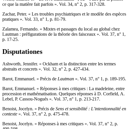
ce que la matière fait parfois ». Vol. 34, n° 2, p. 317-328.
Z
achar
, Peter. « Les troubles psychiatriques et le modèle des espèces
pratiques ». Vol. 33, n° 1, p. 81-79.
Z
alamea
, Fernando. « Mixtes et passages du local au global chez
Lautman : préfigurations de la théorie des faisceaux ». Vol. 37, n° 1,
p. 17-25.
Disputationes
Ashworth,
Jennifer. « Ockham et la distinction entre les termes
abstraits et concrets ». Vol. 32, n° 2, p. 427-434.
Barot
, Emmanuel. « Précis de
Lautman
». Vol. 37, n° 1, p. 189-195.
Barot
, Emmanuel. « Réponses à mes critiques : La madeleine, entre
procession et mathématisation. Quelques réponses à D. Corfield, A.
Lebel, P. Cassou-Nogués ». Vol. 37, n° 1, p. 213-217.
B
enoist,
Jocelyn. « Précis de
Sens et sensibilité
: L’intentionnalité en
contexte
». Vol. 37, n° 2, p. 475-478.
B
enoist,
Jocelyn. « Réponses à mes critiques ». Vol. 37, n° 2, p.
499-508.