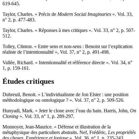
619-645.
Taylor,
Charles. « Précis de
Modern Social Imaginaries
». Vol. 33,
n° 2, p. 477-483.
Taylor,
Charles. « Réponses à mes critiques ». Vol. 33, n° 2, p. 507-
512.
Tolley
, Clinton. « Entre sens et non-sens : Benoist sur l’explication
réaliste de l’intentionnalité », Vol. 37, n° 2, p. 491-498.
Vallée
, Richard. « Intentionnalité et référence directe ». Vol. 34, n°
1, p. 159-161.
Études critiques
D
ubreuil
, Benoit. « L’individualisme de Jon Elster : une position
méthodologique ou ontologique ? ». Vol. 37, n° 2, p. 509-526.
H
unyadi
, Mark. « Jeter le clone avec l’eau du bain. Harris, John,
On
Cloning
». Vol. 33, n° 1, p. 289-297.
Monnoyer,
Jean-Maurice. « Défense et illustration de la
métaphysique des particuliers abstraits. Nef, Frédéric,
Les propriétés
des choses. Expérience et logique
». Vol. 36, n° 1, p. 235-243.