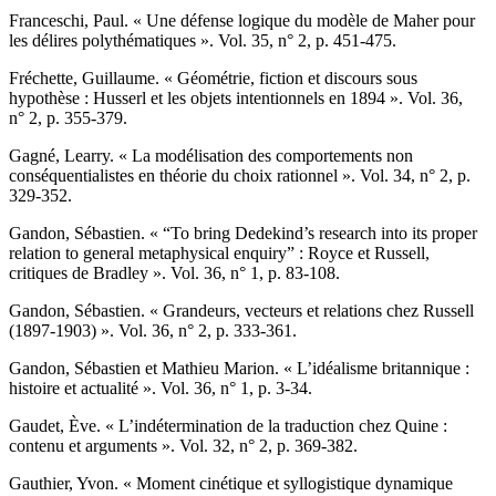
F
ranceschi
, Paul. « Une défense logique du modèle de Maher pour
les délires polythématiques ». Vol. 35, n° 2, p. 451-475.
F
réchette
, Guillaume. « Géométrie, fiction et discours sous
hypothèse : Husserl et les objets intentionnels en 1894 ». Vol. 36,
n° 2, p. 355-379.
G
agné
, Learry. « La modélisation des comportements non
conséquentialistes en théorie du choix rationnel ». Vol. 34, n° 2, p.
329-352.
G
andon
, Sébastien. « “To bring Dedekind’s research into its proper
relation to general metaphysical enquiry” : Royce et Russell,
critiques de Bradley ». Vol. 36, n° 1, p. 83-108.
G
andon
, Sébastien. « Grandeurs, vecteurs et relations chez Russell
(1897-1903) ». Vol. 36, n° 2, p. 333-361.
G
andon
, Sébastien et Mathieu M
arion
. « L’idéalisme britannique :
histoire et actualité ». Vol. 36, n° 1, p. 3-34.
G
audet,
Ève. « L’indétermination de la traduction chez Quine :
contenu et arguments ». Vol. 32, n° 2, p. 369-382.
G
authier
, Yvon. « Moment cinétique et syllogistique dynamique