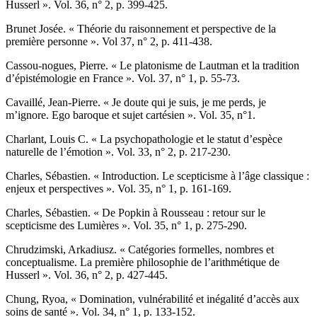
Husserl ». Vol. 36, n° 2, p. 399-425.
B
runet
Josée. « Théorie du raisonnement et perspective de la
première personne ». Vol 37, n° 2, p. 411-438.
C
assou-nogues
, Pierre. « Le platonisme de Lautman et la tradition
d’épistémologie en France ». Vol. 37, n° 1, p. 55-73.
C
availlé,
Jean-Pierre. « Je doute qui je suis, je me perds, je
m’ignore. Ego baroque et sujet cartésien ». Vol. 35, n°1.
C
harlant
, Louis C. « La psychopathologie et le statut d’espèce
naturelle de l’émotion ». Vol. 33, n° 2, p. 217-230.
C
harles
, Sébastien. « Introduction. Le scepticisme à l’âge classique :
enjeux et perspectives ». Vol. 35, n° 1, p. 161-169.
C
harles
, Sébastien. « De Popkin à Rousseau : retour sur le
scepticisme des Lumières ». Vol. 35, n° 1, p. 275-290.
C
hrudzimski
, Arkadiusz. « Catégories formelles, nombres et
conceptualisme. La première philosophie de l’arithmétique de
Husserl ». Vol. 36, n° 2, p. 427-445.
C
hung
, Ryoa, « Domination, vulnérabilité et inégalité d’accès aux
soins de santé ». Vol. 34, n° 1, p. 133-152.