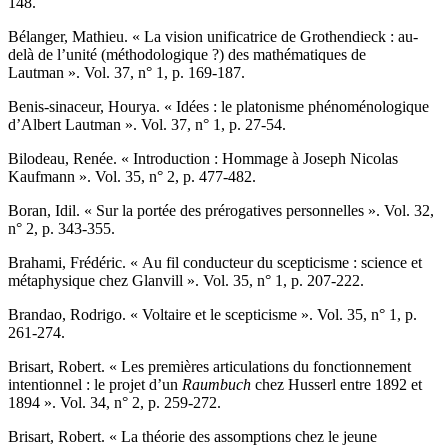
148.
B
élanger
, Mathieu. « La vision unificatrice de Grothendieck : au-
delà de l’unité (méthodologique ?) des mathématiques de
Lautman ». Vol. 37, n° 1, p. 169-187.
B
enis-sinaceur
, Hourya. « Idées : le platonisme phénoménologique
d’Albert Lautman ». Vol. 37, n° 1, p. 27-54.
B
ilodeau
, Renée. « Introduction : Hommage à Joseph Nicolas
Kaufmann ». Vol. 35, n° 2, p. 477-482.
B
oran
, Idil. « Sur la portée des prérogatives personnelles ». Vol. 32,
n° 2, p. 343-355.
B
rahami
, Frédéric. « Au fil conducteur du scepticisme : science et
métaphysique chez Glanvill ». Vol. 35, n° 1, p. 207-222.
B
randao
, Rodrigo. « Voltaire et le scepticisme ». Vol. 35, n° 1, p.
261-274.
B
risart
, Robert. « Les premières articulations du fonctionnement
intentionnel : le projet d’un
Raumbuch
chez Husserl entre 1892 et
1894 ». Vol. 34, n° 2, p. 259-272.
B
risart
, Robert. « La théorie des assomptions chez le jeune