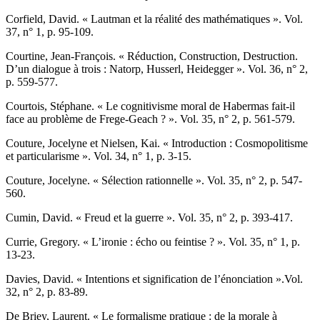
C
orfield
, David. « Lautman et la réalité des mathématiques ». Vol.
37, n° 1, p. 95-109.
C
ourtine
, Jean-François. « Réduction, Construction, Destruction.
D’un dialogue à trois : Natorp, Husserl, Heidegger ». Vol. 36, n° 2,
p. 559-577.
C
ourtois
, Stéphane. « Le cognitivisme moral de Habermas fait-il
face au problème de Frege-Geach ? ». Vol. 35, n° 2, p. 561-579.
C
outure
, Jocelyne et N
ielsen
, Kai. « Introduction : Cosmopolitisme
et particularisme ». Vol. 34, n° 1, p. 3-15.
C
outure
, Jocelyne. « Sélection rationnelle ». Vol. 35, n° 2, p. 547-
560.
C
umin
, David. « Freud et la guerre ». Vol. 35, n° 2, p. 393-417.
C
urrie
, Gregory. « L’ironie : écho ou feintise ? ». Vol. 35, n° 1, p.
13-23.
D
avies
, David. « Intentions et signification de l’énonciation ».Vol.
32, n° 2, p. 83-89.
D
e
B
riey,
Laurent. « Le formalisme pratique : de la morale à