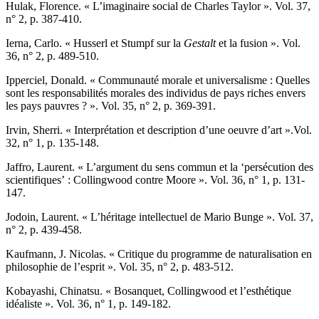
H
ulak
, Florence. « L’imaginaire social de Charles Taylor ». Vol. 37,
n° 2, p. 387-410.
I
erna
, Carlo. « Husserl et Stumpf sur la
Gestalt
et la fusion ». Vol.
36, n° 2, p. 489-510.
I
pperciel
, Donald. « Communauté morale et universalisme : Quelles
sont les responsabilités morales des individus de pays riches envers
les pays pauvres ? ». Vol. 35, n° 2, p. 369-391.
I
rvin
, Sherri. « Interprétation et description d’une oeuvre d’art ».Vol.
32, n° 1, p. 135-148.
J
affro
, Laurent. « L’argument du sens commun et la ‘persécution des
scientifiques’ : Collingwood contre Moore ». Vol. 36, n° 1, p. 131-
147.
J
odoin
, Laurent. « L’héritage intellectuel de Mario Bunge ». Vol. 37,
n° 2, p. 439-458.
K
aufmann
, J. Nicolas. « Critique du programme de naturalisation en
philosophie de l’esprit ». Vol. 35, n° 2, p. 483-512.
K
obayashi
, Chinatsu. « Bosanquet, Collingwood et l’esthétique
idéaliste ». Vol. 36, n° 1, p. 149-182.