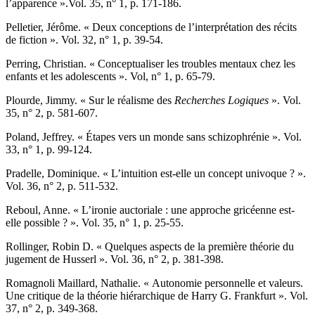
l’apparence ».Vol. 35, n° 1, p. 171-186.
P
elletier
, Jérôme. « Deux conceptions de l’interprétation des récits
de fiction ». Vol. 32, n° 1, p. 39-54.
P
erring
, Christian. « Conceptualiser les troubles mentaux chez les
enfants et les adolescents ». Vol, n° 1, p. 65-79.
P
lourde
, Jimmy. « Sur le réalisme des
Recherches Logiques
». Vol.
35, n° 2, p. 581-607.
P
oland
, Jeffrey. « Étapes vers un monde sans schizophrénie ». Vol.
33, n° 1, p. 99-124.
P
radelle
, Dominique. « L’intuition est-elle un concept univoque ? ».
Vol. 36, n° 2, p. 511-532.
R
eboul
, Anne. « L’ironie auctoriale : une approche gricéenne est-
elle possible ? ». Vol. 35, n° 1, p. 25-55.
R
ollinger
, Robin D. « Quelques aspects de la première théorie du
jugement de Husserl ». Vol. 36, n° 2, p. 381-398.
R
omagnoli Maillard,
Nathalie. « Autonomie personnelle et valeurs.
Une critique de la théorie hiérarchique de Harry G. Frankfurt ». Vol.
37, n° 2, p. 349-368.