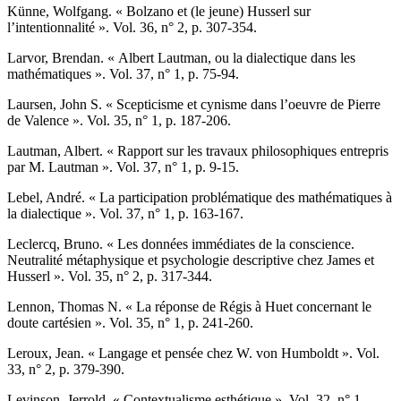
K
ünne
, Wolfgang. « Bolzano et (le jeune) Husserl sur
l’intentionnalité ». Vol. 36, n° 2, p. 307-354.
L
arvor,
Brendan. « Albert Lautman, ou la dialectique dans les
mathématiques ». Vol. 37, n° 1, p. 75-94.
L
aursen
, John S. « Scepticisme et cynisme dans l’oeuvre de Pierre
de Valence ». Vol. 35, n° 1, p. 187-206.
L
autman
, Albert. « Rapport sur les travaux philosophiques entrepris
par M. Lautman ». Vol. 37, n° 1, p. 9-15.
L
ebel
, André. « La participation problématique des mathématiques à
la dialectique ». Vol. 37, n° 1, p. 163-167.
L
eclercq
, Bruno. « Les données immédiates de la conscience.
Neutralité métaphysique et psychologie descriptive chez James et
Husserl ». Vol. 35, n° 2, p. 317-344.
L
ennon
, Thomas N. « La réponse de Régis à Huet concernant le
doute cartésien ». Vol. 35, n° 1, p. 241-260.
L
eroux
, Jean. « Langage et pensée chez W. von Humboldt ». Vol.
33, n° 2, p. 379-390.
L
evinson
, Jerrold. « Contextualisme esthétique ». Vol. 32, n° 1,