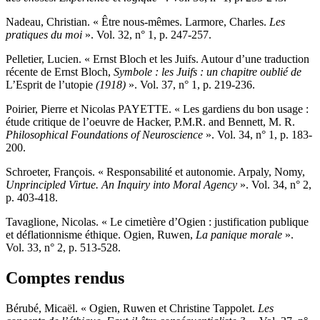
Nadeau,
Christian. « Être nous-mêmes. Larmore
,
Charles
.
Les
pratiques du moi
». Vol. 32, n° 1, p. 247-257.
P
elletier
, Lucien. « Ernst Bloch et les Juifs. Autour d’une traduction
récente de Ernst Bloch,
Symbole
: les Juifs
: un chapitre oublié de
L’Esprit de l’utopie
(1918)
». Vol. 37, n° 1, p. 219-236.
P
oirier
, Pierre et Nicolas PAYETTE. « Les gardiens du bon usage :
étude critique de l’oeuvre de Hacker, P.M.R. and Bennett
, M. R.
Philosophical Foundations of Neuroscience
».
Vol. 34, n° 1, p. 183-
200.
S
chroeter
, François. « Responsabilité et autonomie. Arpaly, Nomy,
Unprincipled Virtue. An Inquiry into Moral Agency
». Vol. 34, n° 2,
p. 403-418.
T
avaglione
, Nicolas. « Le cimetière d’Ogien : justification publique
et déflationnisme éthique. Ogien, Ruwen,
La panique morale
».
Vol. 33, n° 2, p. 513-528.
Comptes rendus
B
érubé
, Micaël. « Ogien, Ruwen et Christine Tappolet.
Les