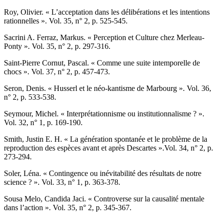
R
oy
, Olivier. « L’acceptation dans les délibérations et les intentions
rationnelles ». Vol. 35, n° 2, p. 525-545.
S
acrini
A. F
erraz
, Markus. « Perception et Culture chez Merleau-
Ponty ». Vol. 35, n° 2, p. 297-316.
S
aint-Pierre Cornut
, Pascal. « Comme une suite intemporelle de
chocs ». Vol. 37, n° 2, p. 457-473.
S
eron
, Denis. « Husserl et le néo-kantisme de Marbourg ». Vol. 36,
n° 2, p. 533-538.
S
eymour
, Michel. « Interprétationnisme ou institutionnalisme ? ».
Vol. 32, n° 1, p. 169-190.
S
mith
, Justin E. H. « La génération spontanée et le problème de la
reproduction des espèces avant et après Descartes ».Vol. 34, n° 2, p.
273-294.
S
oler
, Léna. « Contingence ou inévitabilité des résultats de notre
science ? ». Vol. 33, n° 1, p. 363-378.
S
ousa Melo
, Candida Jaci. « Controverse sur la causalité mentale
dans l’action ». Vol. 35, n° 2, p. 345-367.