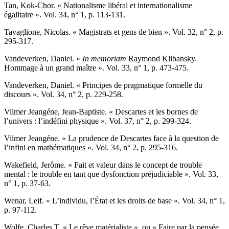
T
an
, Kok-Chor. « Nationalisme libéral et internationalisme
égalitaire ». Vol. 34, n° 1, p. 113-131.
T
avaglione
, Nicolas. « Magistrats et gens de bien ». Vol. 32, n° 2, p.
295-317.
V
andeverken
, Daniel. «
In memoriam
Raymond Klibansky.
Hommage à un grand maître ». Vol. 33, n° 1, p. 473-475.
V
andeverken
, Daniel. « Principes de pragmatique formelle du
discours ». Vol. 34, n° 2, p. 229-258.
V
ilmer Jeangéne
, Jean-Baptiste. « Descartes et les bornes de
l’univers : l’indéfini physique ». Vol. 37, n° 2, p. 299-324.
V
ilmer Jeangéne
. « La prudence de Descartes face à la question de
l’infini en mathématiques ». Vol. 34, n° 2, p. 295-316.
W
akefield
, Jerôme. « Fait et valeur dans le concept de trouble
mental : le trouble en tant que dysfonction préjudiciable ». Vol. 33,
n° 1, p. 37-63.
W
enar
, Leif. « L’individu, l’État et les droits de base ». Vol. 34, n° 1,
p. 97-112.
W
olfe
, Charles T. « Le rêve matérialiste », ou « Faire par la pensée