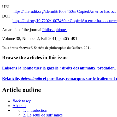
URI
https://id.erudit.org/iderudit/1007460ar
Copied
An error has occ
DOI
https://doi.org/10.7202/1007460ar
Copied
An error has occurre
An article of the journal
Philosophiques
Volume 38, Number 2, Fall 2011
, p. 465–491
Tous droits réservés © Société de philosophie du Québec, 2011
Browse the articles in this issue
Laissons la lionne tuer la gazelle : droits des animaux, prédation, 
Relativité,
determinatio
et parallaxe, remarques sur le traitement c
Article outline
Back to top
Abstract
1. Introduction
2. Le seuil de suffisance