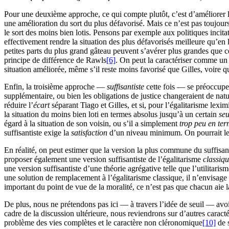
Pour une deuxième approche, ce qui compte plutôt, c’est d’améliorer l
une amélioration du sort du plus défavorisé. Mais ce n’est pas toujours l
le sort des moins bien lotis. Pensons par exemple aux politiques incitati
effectivement rendre la situation des plus défavorisés meilleure qu’en l’
petites parts du plus grand gâteau peuvent s’avérer plus grandes que cel
principe de différence de Rawls
[6]
. On peut la caractériser comme u
situation améliorée, même s’il reste moins favorisé que Gilles, voire qu
Enfin, la troisième approche —
suffisantiste
cette fois — se préoccupe 
supplémentaire, ou bien les obligations de justice changeraient de nature
réduire l’
écart
séparant Tiago et Gilles, et si, pour l’égalitarisme lexi
la situation du moins bien loti en termes absolus jusqu’à un certain
seu
égard à la situation de son voisin, ou s’il a simplement
trop peu en te
suffisantiste exige la
satisfaction
d’un niveau minimum. On pourrait le
En réalité, on peut estimer que la version la plus commune du suffisa
proposer également une version suffisantiste de l’égalitarisme
classiq
une version suffisantiste d’une théorie agrégative telle que l’utilitari
une solution de remplacement à l’égalitarisme classique, il n’envisage 
important du point de vue de la moralité, ce n’est pas que chacun aie 
De plus, nous ne prétendons pas ici — à travers l’idée de seuil — avoir 
cadre de la discussion ultérieure, nous reviendrons sur d’autres caract
problème des vies complètes et le caractère non cléronomique
[10]
de s