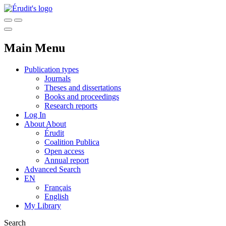
Main Menu
Publication types
Journals
Theses and dissertations
Books and proceedings
Research reports
Log In
About
About
Érudit
Coalition Publica
Open access
Annual report
Advanced Search
EN
Français
English
My Library
Search