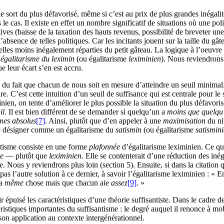
e sort du plus défavorisé, même si c’est au prix de plus grandes inégal
e cas. Il existe en effet un nombre significatif de situations où une poli
ves (baisse de la taxation des hauts revenus, possibilité de breveter une i
absence de telles politiques. Car les incitants jouent sur la taille du gât
les moins inégalement réparties du petit gâteau. La logique à l’oeuvre da
n
égalitarisme du leximin
(ou égalitarisme
leximinien
). Nous reviendrons
e leur écart s’en est accru.
du fait que chacun de nous soit en mesure d’atteindre un seuil minimal. A
. C’est cette intuition d’un seuil de suffisance qui est centrale pour le 
minien, on tente d’améliorer le plus possible la situation du plus défavor
il
. Il est bien différent de se demander si quelqu’un a
moins que quelqu
rmes absolus
[7]
. Ainsi, plutôt que d’en appeler à une
maximisation
du ni
 désigner comme un égalitarisme du
satismin
(ou égalitarisme
satismin
ntisme consiste en une forme
plafonnée
d’égalitarisme leximinien. Ce qui
ue
— plutôt que
leximinien
. Elle se contenterait d’une réduction des inég
sme. Nous y reviendrons plus loin (section 5). Ensuite, si dans la citatio
pas l’autre solution à ce dernier, à savoir l’égalitarisme leximinien : « 
la
même
chose mais que chacun aie
assez
[9]
. »
épuisé les caractéristiques d’une théorie suffisantiste. Dans le cadre de l
éristiques importantes du suffisantisme : le degré auquel il renonce à mob
on application au contexte intergénérationnel.