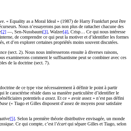
tive. « Equality as a Moral Ideal » (1987) de Harry Frankfurt peut être
 précurseurs. Nous n’essayerons pas non plus de rattacher chacune des
e
[2]
—, Sen-Nussbaum
[3]
, Walzer
[4]
, Crisp… Ce qui nous intéresse
e interne, de comprendre ce qui peut la motiver et d’identifier les formes
tés, et d’en explorer certaines propriétés moins souvent discutées.
nce (sect. 2). Nous nous intéresserons ensuite à diverses raisons,
ce. Nous examinerons comment le suffisantisme peut se combiner avec ces
es de la doctrine (sect. 7).
doctrine de ce type vise nécessairement à définir le point à partir
 le caractérise réside dans sa manière particulière d’identifier le
énéficiaires potentiels
a assez
. Et ce « avoir assez » n’est pas défini
 base
(« Tiago et Gilles disposent d’assez de moyens pour satisfaire
ative
[5]
. Selon la première théorie distributive envisagée, un monde
lassique
. Ce qui compte, c’est l’
écart
qui sépare Gilles et Tiago, selon