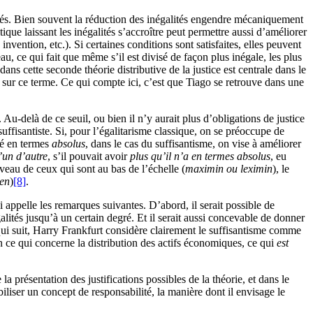
ités. Bien souvent la réduction des inégalités engendre mécaniquement
tique laissant les inégalités s’accroître peut permettre aussi d’améliorer
nvention, etc.). Si certaines conditions sont satisfaites, elles peuvent
eau, ce qui fait que même s’il est divisé de façon plus inégale, les plus
ns cette seconde théorie distributive de la justice est centrale dans le
 sur ce terme. Ce qui compte ici, c’est que Tiago se retrouve dans une
u-delà de ce seuil, ou bien il n’y aurait plus d’obligations de justice
suffisantiste. Si, pour l’égalitarisme classique, on se préoccupe de
isé en termes
absolus
, dans le cas du suffisantisme, on vise à améliorer
’un d’autre
, s’il pouvait avoir
plus qu’il n’a en termes absolus
, eu
veau de ceux qui sont au bas de l’échelle (
maximin ou leximin
), le
ien
)
[8]
.
 appelle les remarques suivantes. D’abord, il serait possible de
alités jusqu’à un certain degré. Et il serait aussi concevable de donner
n qui suit, Harry Frankfurt considère clairement le suffisantisme comme
En ce qui concerne la distribution des actifs économiques, ce qui
est
a présentation des justifications possibles de la théorie, et dans le
iliser un concept de responsabilité, la manière dont il envisage le