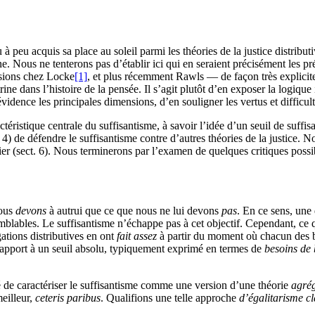
 à peu acquis sa place au soleil parmi les théories de la justice distribu
ine. Nous ne tenterons pas d’établir ici qui en seraient précisément les
rsions chez Locke
[1]
, et plus récemment Rawls — de façon très explicit
rine dans l’histoire de la pensée. Il s’agit plutôt d’en exposer la logiqu
vidence les principales dimensions, d’en souligner les vertus et difficul
ristique centrale du suffisantisme, à savoir l’idée d’un seuil de suffisa
ct. 4) de défendre le suffisantisme contre d’autres théories de la justi
ier (sect. 6). Nous terminerons par l’examen de quelques critiques possibl
nous
devons
à autrui que ce que nous ne lui devons
pas
. En ce sens, une 
lables. Le suffisantisme n’échappe pas à cet objectif. Cependant, ce qui
gations distributives en ont
fait assez
à partir du moment où chacun des b
r rapport à un seuil absolu, typiquement exprimé en termes de
besoins de
ité de caractériser le suffisantisme comme une version d’une théorie
agrég
meilleur,
ceteris paribus
. Qualifions une telle approche
d’égalitarisme c