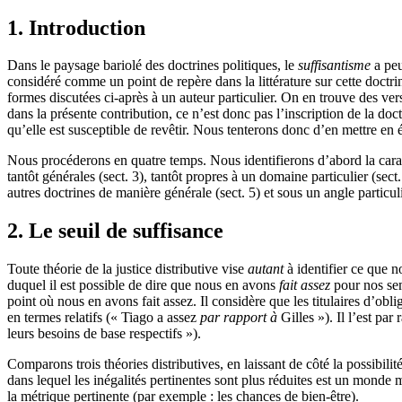
1. Introduction
Dans le paysage bariolé des doctrines politiques, le
suffisantisme
a peu
considéré comme un point de repère dans la littérature sur cette doctr
formes discutées ci-après à un auteur particulier. On en trouve des ve
dans la présente contribution, ce n’est donc pas l’inscription de la doct
qu’elle est susceptible de revêtir. Nous tenterons donc d’en mettre en é
Nous procéderons en quatre temps. Nous identifierons d’abord la caracté
tantôt générales (sect. 3), tantôt propres à un domaine particulier (se
autres doctrines de manière générale (sect. 5) et sous un angle particul
2. Le seuil de suffisance
Toute théorie de la justice distributive vise
autant
à identifier ce que 
duquel il est possible de dire que nous en avons
fait assez
pour nos semb
point où nous en avons fait assez. Il considère que les titulaires d’obli
en termes relatifs (« Tiago a assez
par rapport à
Gilles »). Il l’est pa
leurs besoins de base respectifs »).
Comparons trois théories distributives, en laissant de côté la possibil
dans lequel les inégalités pertinentes sont plus réduites est un monde 
la métrique pertinente (par exemple : les chances de bien-être).