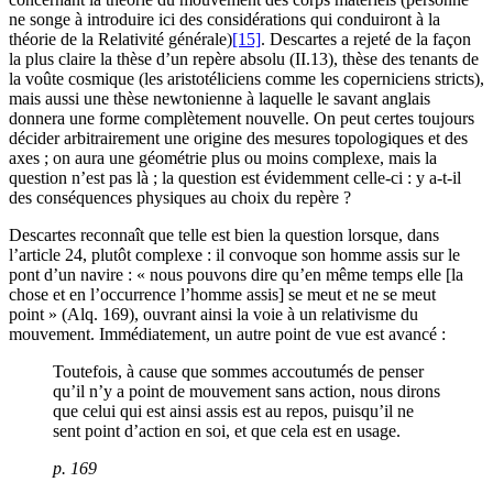
ne songe à introduire ici des considérations qui conduiront à la
théorie de la Relativité générale)
[15]
. Descartes a rejeté de la façon
la plus claire la thèse d’un repère absolu (II.13), thèse des tenants de
la voûte cosmique (les aristotéliciens comme les coperniciens stricts),
mais aussi une thèse newtonienne à laquelle le savant anglais
donnera une forme complètement nouvelle. On peut certes toujours
décider arbitrairement une origine des mesures topologiques et des
axes ; on aura une géométrie plus ou moins complexe, mais la
question n’est pas là ; la question est évidemment celle-ci : y a-t-il
des conséquences physiques au choix du repère ?
Descartes reconnaît que telle est bien la question lorsque, dans
l’article 24, plutôt complexe : il convoque son homme assis sur le
pont d’un navire : « nous pouvons dire qu’en même temps elle [la
chose et en l’occurrence l’homme assis] se meut et ne se meut
point » (Alq. 169), ouvrant ainsi la voie à un relativisme du
mouvement. Immédiatement, un autre point de vue est avancé :
Toutefois, à cause que sommes accoutumés de penser
qu’il n’y a point de mouvement sans action, nous dirons
que celui qui est ainsi assis est au repos, puisqu’il ne
sent point d’action en soi, et que cela est en usage.
p. 169