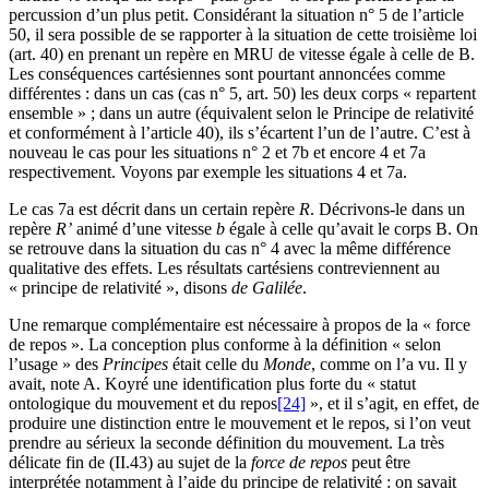
percussion d’un plus petit. Considérant la situation n° 5 de l’article
50, il sera possible de se rapporter à la situation de cette troisième loi
(art. 40) en prenant un repère en MRU de vitesse égale à celle de B.
Les conséquences cartésiennes sont pourtant annoncées comme
différentes : dans un cas (cas n° 5, art. 50) les deux corps « repartent
ensemble » ; dans un autre (équivalent selon le Principe de relativité
et conformément à l’article 40), ils s’écartent l’un de l’autre. C’est à
nouveau le cas pour les situations n° 2 et 7b et encore 4 et 7a
respectivement. Voyons par exemple les situations 4 et 7a.
Le cas 7a est décrit dans un certain repère
R
. Décrivons-le dans un
repère
R’
animé d’une vitesse
b
égale à celle qu’avait le corps B. On
se retrouve dans la situation du cas n° 4 avec la même différence
qualitative des effets. Les résultats cartésiens contreviennent au
« principe de relativité », disons
de Galilée
.
Une remarque complémentaire est nécessaire à propos de la « force
de repos ». La conception plus conforme à la définition « selon
l’usage » des
Principes
était celle du
Monde
, comme on l’a vu. Il y
avait, note A. Koyré une identification plus forte du « statut
ontologique du mouvement et du repos
[24]
», et il s’agit, en effet, de
produire une distinction entre le mouvement et le repos, si l’on veut
prendre au sérieux la seconde définition du mouvement. La très
délicate fin de (II.43) au sujet de la
force de repos
peut être
interprétée notamment à l’aide du principe de relativité : on savait