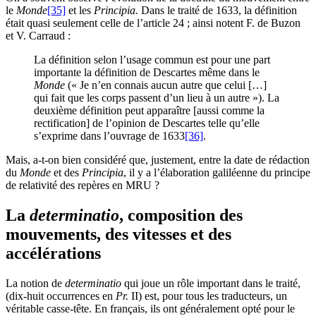
le
Monde
[35]
et les
Principia.
Dans le traité de 1633, la définition
était quasi seulement celle de l’article 24 ; ainsi notent F. de Buzon
et V. Carraud :
La définition selon l’usage commun est pour une part
importante la définition de Descartes même dans le
Monde
(« Je n’en connais aucun autre que celui […]
qui fait que les corps passent d’un lieu à un autre »). La
deuxième définition peut apparaître [aussi comme la
rectification] de l’opinion de Descartes telle qu’elle
s’exprime dans l’ouvrage de 1633
[36]
.
Mais, a-t-on bien considéré que, justement, entre la date de rédaction
du
Monde
et des
Principia
, il y a l’élaboration galiléenne du principe
de relativité des repères en MRU ?
La
determinatio
, composition des
mouvements, des vitesses et des
accélérations
La notion de
determinatio
qui joue un rôle important dans le traité,
(dix-huit occurrences en
Pr.
II) est, pour tous les traducteurs, un
véritable casse-tête. En français, ils ont généralement opté pour le