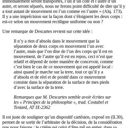
immédiatement seront transportés, l’un d’un côté et l’autre d’un
autre, et seront séparés, nous ne ferons point difficulté de dire qu’il y
a tout autant de mouvement en l’un comme en l’autre » (Alq. 173).
Il y a une imprécision sur la façon dont s’éloignent les deux corps :
est-ce selon un mouvement rectiligne uniforme ou non ?
Une remarque de Descartes revient sur cette idée :
Il n’y a rien d’absolu dans le mouvement que la
séparation de deux corps en mouvement l’un avec
l’autre, mais que l’on dise de l’un des corps qu’il est en
mouvement, de l’autre qu’il est en repos, ceci n’est que
relatif et dépend de notre manière de concevoir, comme
c’est bien le cas de ce mouvement qui est appelé local :
ainsi quand je marche sur la terre, tout ce qu’il y a
d’absolu et de réel et de positif dans ce mouvement
consiste dans la séparation de la surface de mes pieds
d’avec la surface de la terre.
Remarques que M. Descartes semble avoir écrites sur
les « Principes de la philosophie », trad. Costabel et
Testard, AT IX-2362
Il est juste de souligner qu’un dispositif cartésien, exposé en (II.30),
permet de se sortir de l’arbitraire de la décision, de la considération
que nous faisons : le critère est celui d’être mû en entier, dans sa