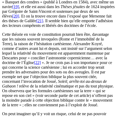
« Banquet des cendres » (publié à Londres en 1584), avec même un
navire
[19]
, et elle est aussi dans les
Thèses jésuites
de 1624 inspirées
par Grégoire de Saint-Vincent et soutenues par deux de ses
élèves
[20]
. Et on la trouve encore dans l’exposé que Mersenne fait
des thèses de Galilée
[21]
. Il semble bien qu’elle emporte l’adhésion
des lecteurs compétents et libérés des doctrines de l’école.
Cette théorie en voie de constitution pourrait bien être, davantage
que les raisons souvent invoquées (Rome et l’immobilité de la
Terre), la raison de l’hésitation cartésienne. Alexandre Koyré,
comme d’autres avant lui et depuis, ont insisté sur l’argument selon
lequel la relativité du mouvement est apparemment maintenue par
Descartes pour « concilier l’astronomie copernicienne… avec la
doctrine de l’Église
[22]
». Je ne crois pas à son importance pour ce
qui concerne la science cartésienne ; lui en accorder trop serait
prendre les adversaires pour des sots ou des aveugles. Il est par
exemple net que l’objection biblique la plus souvent citée,
concernant l’invocation de Josué,
Soleil, arrête-toi au-dessus de
Gabaon !
relève de la relativité cinématique et pas du tout physique.
On observera que les formules cartésiennes sur la terre « qui se
repose en son ciel » (voir seconde partie de cet article) n’offrent pas
la moindre parade à cette objection biblique contre le « mouvement
de la terre » ; elles ne conviennent pas à l’exploit de Josué.
On peut imaginer qu’il y voit un risque, celui de ne pas pouvoir