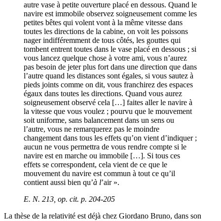
autre vase à petite ouverture placé en dessous. Quand le
navire est immobile observez soigneusement comme les
petites bêtes qui volent vont à la même vitesse dans
toutes les directions de la cabine, on voit les poissons
nager indifféremment de tous côtés, les gouttes qui
tombent entrent toutes dans le vase placé en dessous ; si
vous lancez quelque chose à votre ami, vous n’aurez
pas besoin de jeter plus fort dans une direction que dans
l’autre quand les distances sont égales, si vous sautez à
pieds joints comme on dit, vous franchirez des espaces
égaux dans toutes les directions. Quand vous aurez
soigneusement observé cela […] faites aller le navire à
la vitesse que vous voulez ; pourvu que le mouvement
soit uniforme, sans balancement dans un sens ou
l’autre, vous ne remarquerez pas le moindre
changement dans tous les effets qu’on vient d’indiquer ;
aucun ne vous permettra de vous rendre compte si le
navire est en marche ou immobile […]. Si tous ces
effets se correspondent, cela vient de ce que le
mouvement du navire est commun à tout ce qu’il
contient aussi bien qu’
à l
’air ».
E. N. 213,
op. cit.
p. 204-205
La thèse de la relativité est déjà chez Giordano Bruno, dans son