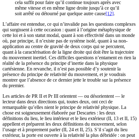
cela suffit pour faire qu’il continue toujours après avec
même vitesse et en même ligne droite jusqu’à ce qu’il
soit arrêté ou détourné par quelque autre cause
[12]
.
L’affaire est entendue, ce qui n’invalide pas les questions complexes
qui surgissent à cette occasion : quant à l’origine métaphysique de
cette loi et à son statut modal, quant à son effectivité dans un monde
où, par principe, il n’existe pas de système isolé, quant à sa non-
application au centre de gravité de deux corps qui se percutent,
quant à la caractérisation de la ligne droite qui doit être la trajectoire
du mouvement inertiel. Ces difficiles questions n’entament en rien la
réalité de la présence du principe d’inertie dans la physique
cartésienne. En revanche, il n’est pas possible d’y soutenir la
présence du principe de relativité du mouvement, et je voudrais
montrer que l’absence de ce dernier jette le trouble sur la présence
du premier.
Les articles de PR II et Pr III orientent — ou désorientent — le
lecteur dans deux directions qui, toutes deux, ont ceci de
remarquable qu’elles nient le principe de relativité physique. La
chose est soigneusement élaborée par Descartes : les deux
définitions du lieu, le lieu intérieur et le lieu extérieur (II, 13 et II, 15)
appellent et préparent les deux définitions du mouvement, selon
l’usage et à proprement parler (II, 24 et II, 25). S’il s’agit du lieu
extérieur, la porte est ouverte à la relativité la plus débridée : on peut