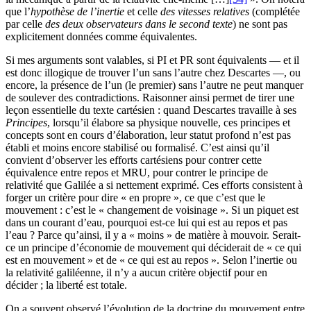
que l’
hypothèse de l’inertie
et celle
des vitesses relatives
(complétée
par celle
des deux observateurs dans le second texte
) ne sont pas
explicitement données comme équivalentes.
Si mes arguments sont valables, si PI et PR sont équivalents — et il
est donc illogique de trouver l’un sans l’autre chez Descartes —, ou
encore, la présence de l’un (le premier) sans l’autre ne peut manquer
de soulever des contradictions. Raisonner ainsi permet de tirer une
leçon essentielle du texte cartésien : quand Descartes travaille à ses
Principes
, lorsqu’il élabore sa physique nouvelle, ces principes et
concepts sont en cours d’élaboration, leur statut profond n’est pas
établi et moins encore stabilisé ou formalisé. C’est ainsi qu’il
convient d’observer les efforts cartésiens pour contrer cette
équivalence entre repos et MRU, pour contrer le principe de
relativité que Galilée a si nettement exprimé. Ces efforts consistent à
forger un critère pour dire « en propre », ce que c’est que le
mouvement : c’est le « changement de voisinage ». Si un piquet est
dans un courant d’eau, pourquoi est-ce lui qui est au repos et pas
l’eau ? Parce qu’ainsi, il y a « moins » de matière à mouvoir. Serait-
ce un principe d’économie de mouvement qui déciderait de « ce qui
est en mouvement » et de « ce qui est au repos ». Selon l’inertie ou
la relativité galiléenne, il n’y a aucun critère objectif pour en
décider ; la liberté est totale.
On a souvent observé l’évolution de la doctrine du mouvement entre