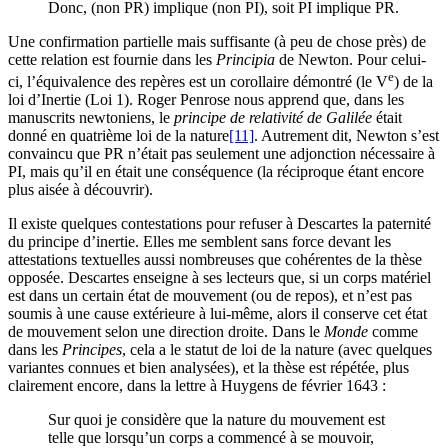
Donc, (non PR) implique (non PI), soit PI implique PR.
Une confirmation partielle mais suffisante (à peu de chose près) de
cette relation est fournie dans les
Principia
de Newton. Pour celui-
e
ci, l’équivalence des repères est un corollaire démontré (le V
) de la
loi d’Inertie (Loi 1). Roger Penrose nous apprend que, dans les
manuscrits newtoniens, le
principe de relativité de Galilée
était
donné en quatrième loi de la nature
[11]
. Autrement dit, Newton s’est
convaincu que PR n’était pas seulement une adjonction nécessaire à
PI, mais qu’il en était une conséquence (la réciproque étant encore
plus aisée à découvrir).
Il existe quelques contestations pour refuser à Descartes la paternité
du principe d’inertie. Elles me semblent sans force devant les
attestations textuelles aussi nombreuses que cohérentes de la thèse
opposée. Descartes enseigne à ses lecteurs que, si un corps matériel
est dans un certain état de mouvement (ou de repos), et n’est pas
soumis à une cause extérieure à lui-même, alors il conserve cet état
de mouvement selon une direction droite. Dans le
Monde
comme
dans les
Principes
, cela a le statut de loi de la nature (avec quelques
variantes connues et bien analysées), et la thèse est répétée, plus
clairement encore, dans la lettre à Huygens de février 1643 :
Sur quoi je considère que la nature du mouvement est
telle que lorsqu’un corps a commencé à se mouvoir,