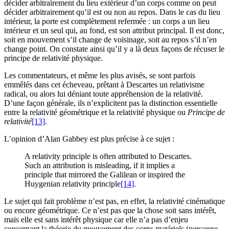
décider arbitrairement du lieu extérieur d’un corps comme on peut
décider arbitrairement qu’il est ou non au repos. Dans le cas du lieu
intérieur, la porte est complètement refermée : un corps a un lieu
intérieur et un seul qui, au fond, est son attribut principal. Il est donc,
soit en mouvement s’il change de voisinage, soit au repos s’il n’en
change point. On constate ainsi qu’il y a là deux façons de récuser le
principe de relativité physique.
Les commentateurs, et même les plus avisés, se sont parfois
emmêlés dans cet écheveau, prêtant à Descartes un relativisme
radical, ou alors lui déniant toute appréhension de la relativité.
D’une façon générale, ils n’explicitent pas la distinction essentielle
entre la relativité géométrique et la relativité physique ou
Principe de
relativité
[13]
.
L’opinion d’Alan Gabbey est plus précise à ce sujet :
A relativity principle is often attributed to Descartes.
Such an attribution is misleading, if it implies a
principle that mirrored the Galilean or inspired the
Huygenian relativity principle
[14]
.
Le sujet qui fait problème n’est pas, en effet, la relativité cinématique
ou encore géométrique. Ce n’est pas que la chose soit sans intérêt,
mais elle est sans intérêt physique car elle n’a pas d’enjeu
concernant la théorie du mouvement des corps matériels (personne