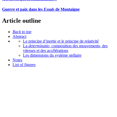
Guerre et paix dans les
Essais
de Montaigne
Article outline
Back to top
Abstract
Le principe d’inertie et le principe de relativité
La
determinatio
, composition des mouvements, des
vitesses et des accélérations
Les dimensions du système stellaire
Notes
List of figures