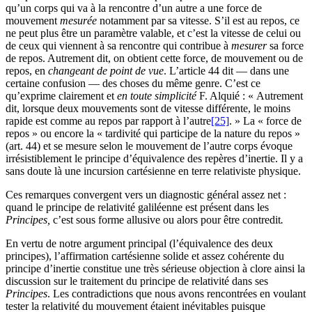
qu’un corps qui va à la rencontre d’un autre a une force de
mouvement
mesurée
notamment par sa vitesse. S’il est au repos, ce
ne peut plus être un paramètre valable, et c’est la vitesse de celui ou
de ceux qui viennent à sa rencontre qui contribue à
mesurer
sa force
de repos. Autrement dit, on obtient cette force, de mouvement ou de
repos, en
changeant de point de vue
. L’article 44 dit — dans une
certaine confusion — des choses du même genre. C’est ce
qu’exprime clairement et
en toute simplicité
F. Alquié : « Autrement
dit, lorsque deux mouvements sont de vitesse différente, le moins
rapide est comme au repos par rapport à l’autre
[25]
. » La « force de
repos » ou encore la « tardivité qui participe de la nature du repos »
(art. 44) et se mesure selon le mouvement de l’autre corps évoque
irrésistiblement le principe d’équivalence des repères d’inertie. Il y a
sans doute là une incursion cartésienne en terre relativiste physique.
Ces remarques convergent vers un diagnostic général assez net :
quand le principe de relativité galiléenne est présent dans les
Principes,
c’est sous forme allusive ou alors pour être contredit
.
En vertu de notre argument principal (l’équivalence des deux
principes), l’affirmation cartésienne solide et assez cohérente du
principe d’inertie constitue une très sérieuse objection à clore ainsi la
discussion sur le traitement du principe de relativité dans ses
Principes
. Les contradictions que nous avons rencontrées en voulant
tester la relativité du mouvement étaient inévitables puisque