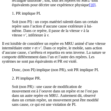
rectiligne uniforme ; soit, tous les repères en MRU sont
équivalents pour décrire une expérience physique
[10]
.
1. PR implique PI.
Soit (non PI) : un corps matériel ralentit dans un certain
repère sans l’action d’aucune cause extérieure à lui-
même. Dans ce repère, il passe de la vitesse
v
à la
vitesse
v’
, inférieure à
v.
Il est loisible de considérer un repère en MRU animé d’une vitesse
intermédiaire entre
v
et
v’
. Dans ce repère, le mobile, sans action
d’aucune cause, s’arrêtera et repartira en sens inverse. La nature se
comporte différemment dans l’un et l’autre des repères. Les
systèmes ne sont pas équivalents et PR est violé.
Donc, (non PI) implique (non PR), soit PR implique PI.
2. PI implique PR.
Soit (non PR) : une cause de modification de
mouvement est à l’oeuvre dans un repère et ne l’est pas
dans un autre repère en MRU. Autrement dit, observé
dans un certain repère, un mouvement peut être modifié
sans cause, ce qui est une violation de PI.