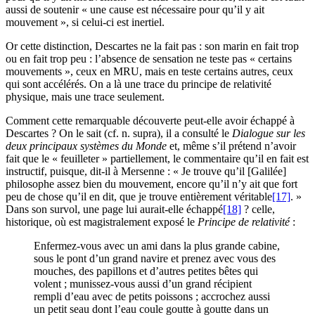
aussi de soutenir « une cause est nécessaire pour qu’il y ait
mouvement », si celui-ci est inertiel.
Or cette distinction, Descartes ne la fait pas : son marin en fait trop
ou en fait trop peu : l’absence de sensation ne teste pas « certains
mouvements », ceux en MRU, mais en teste certains autres, ceux
qui sont accélérés. On a là une trace du principe de relativité
physique, mais une trace seulement.
Comment cette remarquable découverte peut-elle avoir échappé à
Descartes ? On le sait (cf. n. supra), il a consulté le
Dialogue sur les
deux principaux systèmes du Monde
et, même s’il prétend n’avoir
fait que le « feuilleter » partiellement, le commentaire qu’il en fait est
instructif, puisque, dit-il à Mersenne : « Je trouve qu’il [Galilée]
philosophe assez bien du mouvement, encore qu’il n’y ait que fort
peu de chose qu’il en dit, que je trouve entièrement véritable
[17]
. »
Dans son survol, une page lui aurait-elle échappé
[18]
? celle,
historique, où est magistralement exposé le
Principe de relativité
:
Enfermez-vous avec un ami dans la plus grande cabine,
sous le pont d’un grand navire et prenez avec vous des
mouches, des papillons et d’autres petites bêtes qui
volent ; munissez-vous aussi d’un grand récipient
rempli d’eau avec de petits poissons ; accrochez aussi
un petit seau dont l’eau coule goutte à goutte dans un