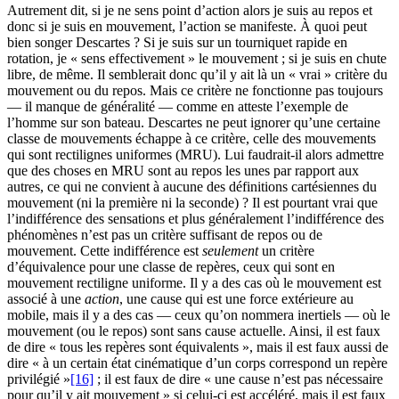
Autrement dit, si je ne sens point d’action alors je suis au repos et
donc si je suis en mouvement, l’action se manifeste. À quoi peut
bien songer Descartes ? Si je suis sur un tourniquet rapide en
rotation, je « sens effectivement » le mouvement ; si je suis en chute
libre, de même. Il semblerait donc qu’il y ait là un « vrai » critère du
mouvement ou du repos. Mais ce critère ne fonctionne pas toujours
— il manque de généralité — comme en atteste l’exemple de
l’homme sur son bateau. Descartes ne peut ignorer qu’une certaine
classe de mouvements échappe à ce critère, celle des mouvements
qui sont rectilignes uniformes (MRU). Lui faudrait-il alors admettre
que des choses en MRU sont au repos les unes par rapport aux
autres, ce qui ne convient à aucune des définitions cartésiennes du
mouvement (ni la première ni la seconde) ? Il est pourtant vrai que
l’indifférence des sensations et plus généralement l’indifférence des
phénomènes n’est pas un critère suffisant de repos ou de
mouvement. Cette indifférence est
seulement
un critère
d’équivalence pour une classe de repères, ceux qui sont en
mouvement rectiligne uniforme. Il y a des cas où le mouvement est
associé à une
action
, une cause qui est une force extérieure au
mobile, mais il y a des cas — ceux qu’on nommera inertiels — où le
mouvement (ou le repos) sont sans cause actuelle. Ainsi, il est faux
de dire « tous les repères sont équivalents », mais il est faux aussi de
dire « à un certain état cinématique d’un corps correspond un repère
privilégié »
[16]
; il est faux de dire « une cause n’est pas nécessaire
pour qu’il y ait mouvement » si celui-ci est accéléré, mais il est faux