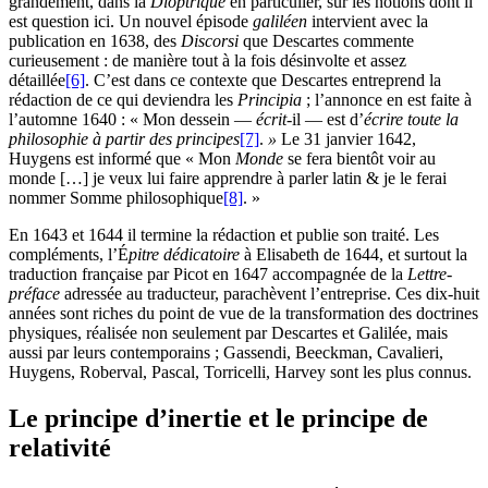
grandement, dans la
Dioptrique
en particulier, sur les notions dont il
est question ici. Un nouvel épisode
galiléen
intervient avec la
publication en 1638, des
Discorsi
que Descartes commente
curieusement : de manière tout à la fois désinvolte et assez
détaillée
[6]
. C’est dans ce contexte que Descartes entreprend la
rédaction de ce qui deviendra les
Principia
; l’annonce en est faite à
l’automne 1640 : « Mon dessein —
écrit
-il — est d’
écrire toute la
philosophie à partir des principes
[7]
.
»
Le 31 janvier 1642,
Huygens est informé que « Mon
Monde
se fera bientôt voir au
monde […] je veux lui faire apprendre à parler latin & je le ferai
nommer Somme philosophique
[8]
. »
En 1643 et 1644 il termine la rédaction et publie son traité. Les
compléments, l’É
pitre dédicatoire
à Elisabeth de 1644, et surtout la
traduction française par Picot en 1647 accompagnée de la
Lettre-
préface
adressée au traducteur, parachèvent l’entreprise. Ces dix-huit
années sont riches du point de vue de la transformation des doctrines
physiques, réalisée non seulement par Descartes et Galilée, mais
aussi par leurs contemporains ; Gassendi, Beeckman, Cavalieri,
Huygens, Roberval, Pascal, Torricelli, Harvey sont les plus connus.
Le principe d’inertie et le principe de
relativité