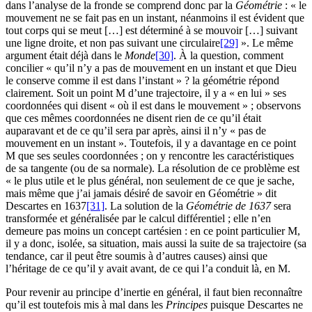
dans l’analyse de la fronde se comprend donc par la
Géométrie
: « le
mouvement ne se fait pas en un instant, néanmoins il est évident que
tout corps qui se meut […] est déterminé à se mouvoir […] suivant
une ligne droite, et non pas suivant une circulaire
[29]
». Le même
argument était déjà dans le
Monde
[30]
. À la question, comment
concilier « qu’il n’y a pas de mouvement en un instant et que Dieu
le conserve comme il est dans l’instant » ? la géométrie répond
clairement. Soit un point M d’une trajectoire, il y a « en lui » ses
coordonnées qui disent « où il est dans le mouvement » ; observons
que ces mêmes coordonnées ne disent rien de ce qu’il était
auparavant et de ce qu’il sera par après, ainsi il n’y « pas de
mouvement en un instant ». Toutefois, il y a davantage en ce point
M que ses seules coordonnées ; on y rencontre les caractéristiques
de sa tangente (ou de sa normale). La résolution de ce problème est
« le plus utile et le plus général, non seulement de ce que je sache,
mais même que j’ai jamais désiré de savoir en Géométrie » dit
Descartes en 1637
[31]
. La solution de la
Géométrie de 1637
sera
transformée et généralisée par le calcul différentiel ; elle n’en
demeure pas moins un concept cartésien : en ce point particulier M,
il y a donc, isolée, sa situation, mais aussi la suite de sa trajectoire (sa
tendance, car il peut être soumis à d’autres causes) ainsi que
l’héritage de ce qu’il y avait avant, de ce qui l’a conduit là, en M.
Pour revenir au principe d’inertie en général, il faut bien reconnaître
qu’il est toutefois mis à mal dans les
Principes
puisque Descartes ne