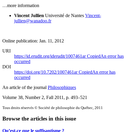
…more information
Vincent Jullien
Université de Nantes
Vincent-
jullien@wanadoo.fr
Online publication: Jan. 11, 2012
URI
https://id.erudit.org/iderudit/1007461ar
Copied
An error has
occurred
DOI
https://doi.org/10.7202/1007461ar
Copied
An error has
occurred
An article of the journal
Philosophiques
Volume 38, Number 2, Fall 2011
, p. 493–521
Tous droits réservés © Société de philosophie du Québec, 2011
Browse the articles in this issue
Qu’est-ce que le suffisantisme ?