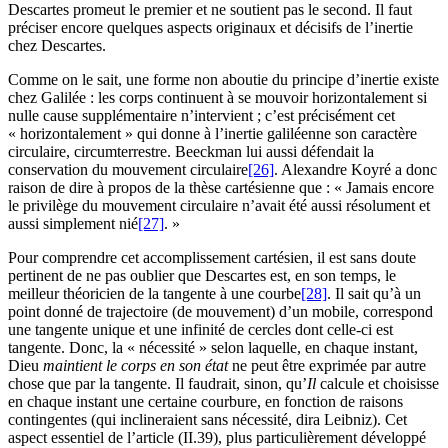
Descartes promeut le premier et ne soutient pas le second. Il faut
préciser encore quelques aspects originaux et décisifs de l’inertie
chez Descartes.
Comme on le sait, une forme non aboutie du principe d’inertie existe
chez Galilée : les corps continuent à se mouvoir horizontalement si
nulle cause supplémentaire n’intervient ; c’est précisément cet
« horizontalement » qui donne à l’inertie galiléenne son caractère
circulaire, circumterrestre. Beeckman lui aussi défendait la
conservation du mouvement circulaire
[26]
. Alexandre Koyré a donc
raison de dire à propos de la thèse cartésienne que : « Jamais encore
le privilège du mouvement circulaire n’avait été aussi résolument et
aussi simplement nié
[27]
. »
Pour comprendre cet accomplissement cartésien, il est sans doute
pertinent de ne pas oublier que Descartes est, en son temps, le
meilleur théoricien de la tangente à une courbe
[28]
. Il sait qu’à un
point donné de trajectoire (de mouvement) d’un mobile, correspond
une tangente unique et une infinité de cercles dont celle-ci est
tangente. Donc, la « nécessité » selon laquelle, en chaque instant,
Dieu
maintient le corps en son état
ne peut être exprimée par autre
chose que par la tangente. Il faudrait, sinon, qu’
Il
calcule et choisisse
en chaque instant une certaine courbure, en fonction de raisons
contingentes (qui inclineraient sans nécessité, dira Leibniz). Cet
aspect essentiel de l’article (II.39), plus particulièrement développé