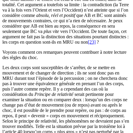
totalité. Cet argument a toutefois sa limite : la contradiction (la Terre
va à la fois vers l’Orient et vers l’Occident) n’est atteinte que si l’on
considère comme
absolu, réel et positif
que AB et BC sont animés
de mouvements contraires, ce qui n’a rien de nécessaire. Je peux
considérer que AB est bien au repos, la conséquence en sera
seulement que BC va
plus vite
vers l’Occident. De toute façon, cet
argument ne fait pas la distinction des situations pourtant distinctes :
les corps en question sont-ils en MRU ou non
[23]
?
Voyons comment ces remarques peuvent contribuer à notre lecture
des règles du choc.
Les deux corps sont susceptibles de s’arrêter, de se mettre en
mouvement et de changer de direction ; ils ne sont donc pas en
MRU durant tout l’épisode de la percussion ; on ne cherchera donc
pas à trouver une équivalence générale en prenant l’un des corps,
puis l’autre comme repère. Il y a cependant des cas où la
considération du
Principe de relativité
serait pertinente pour
examiner la situation ou en comparer deux : lorsqu’un des corps ne
change pas d’état de mouvement (ou de repos) avant ou après le
choc, il est possible de le prendre pour repère, ou pas : de corps au
repos, il peut « devenir » corps en mouvement et réciproquement.
Selon le principe de relativité, les phénomènes ne devraient pas s’en
trouver modifiés. Telle est la situation prévue par la troisième loi à
l’article 40 lorsqu’un corps « plus gros » n’est pas perturbé par la