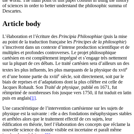
the world. The main point of this paper consists in using the history
of sciences in order to better understand the philosophic summa of
Descartes.
Article body
L’élaboration et l’écriture des
Principia Philosophiae
(puis la mise
au point de la traduction française les
Principes de la philosophie
)
s’inscrivent dans un contexte d’intense production scientifique et de
multiples et profondes controverses. Le projet philosophique
cartésien en est complètement imprégné et s’engage très nettement
sur la plupart de ces débats. Le traité cartésien sera d’ailleurs un des
e
textes les plus influents, les plus marquants de la physique du xvii
e
et d’une bonne partie du xviii
siècle, soit directement, soit par le
biais de reprises et d’adaptations dont la plus célèbre est celle de
Jacques Rohault. Son
Traité de physique,
publié en 1671, fut
réimprimé de nombreuses fois jusque vers 1750, il fut traduit en latin
puis en anglais
[1]
.
Une caractéristique de l’intervention cartésienne sur les sujets de
physique est la suivante : elle a des fondations métaphysiques stables
et arrêtées alors que le traitement effectif de ces sujets, leur
édification en théorie, bref l’élaboration des concepts que réclame la
nouvelle science du monde visible est incertaine et paraît même