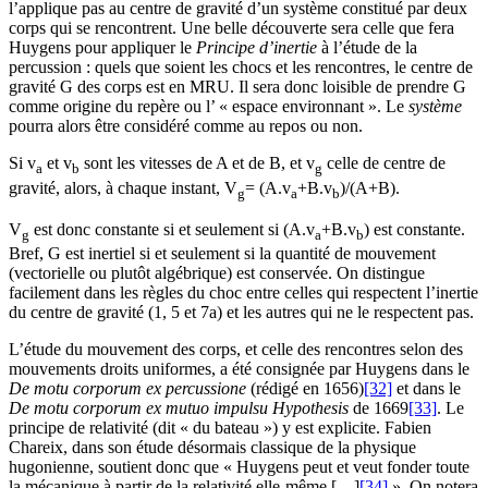
l’applique pas au centre de gravité d’un système constitué par deux
corps qui se rencontrent. Une belle découverte sera celle que fera
Huygens pour appliquer le
Principe d’inertie
à l’étude de la
percussion : quels que soient les chocs et les rencontres, le centre de
gravité G des corps est en MRU. Il sera donc loisible de prendre G
comme origine du repère ou l’ « espace environnant ». Le
système
pourra alors être considéré comme au repos ou non.
Si v
et v
sont les vitesses de A et de B, et v
celle de centre de
a
b
g
gravité, alors, à chaque instant, V
= (A.v
+B.v
)/(A+B).
g
a
b
V
est donc constante si et seulement si (A.v
+B.v
) est constante.
g
a
b
Bref, G est inertiel si et seulement si la quantité de mouvement
(vectorielle ou plutôt algébrique) est conservée. On distingue
facilement dans les règles du choc entre celles qui respectent l’inertie
du centre de gravité (1, 5 et 7a) et les autres qui ne le respectent pas.
L’étude du mouvement des corps, et celle des rencontres selon des
mouvements droits uniformes, a été consignée par Huygens dans le
De motu corporum ex percussione
(rédigé en 1656)
[32]
et dans le
De motu corporum ex mutuo impulsu Hypothesis
de 1669
[33]
. Le
principe de relativité (dit « du bateau ») y est explicite. Fabien
Chareix, dans son étude désormais classique de la physique
hugonienne, soutient donc que « Huygens peut et veut fonder toute
la mécanique à partir de la relativité elle-même […]
[34]
». On notera