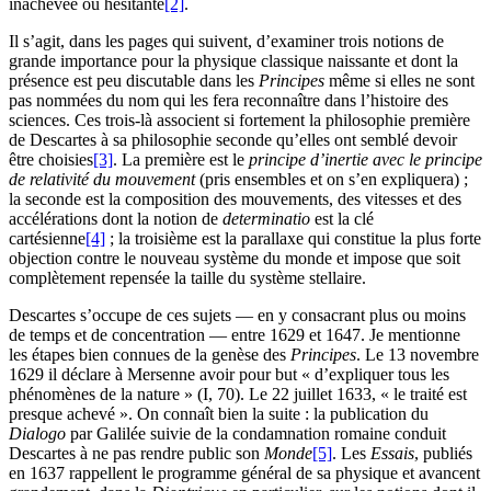
inachevée ou hésitante
[2]
.
Il s’agit, dans les pages qui suivent, d’examiner trois notions de
grande importance pour la physique classique naissante et dont la
présence est peu discutable dans les
Principes
même si elles ne sont
pas nommées du nom qui les fera reconnaître dans l’histoire des
sciences. Ces trois-là associent si fortement la philosophie première
de Descartes à sa philosophie seconde qu’elles ont semblé devoir
être choisies
[3]
. La première est le
principe d’inertie avec le principe
de relativité du mouvement
(pris ensembles et on s’en expliquera) ;
la seconde est la composition des mouvements, des vitesses et des
accélérations dont la notion de
determinatio
est la clé
cartésienne
[4]
; la troisième est la parallaxe qui constitue la plus forte
objection contre le nouveau système du monde et impose que soit
complètement repensée la taille du système stellaire.
Descartes s’occupe de ces sujets — en y consacrant plus ou moins
de temps et de concentration — entre 1629 et 1647. Je mentionne
les étapes bien connues de la genèse des
Principes
. Le 13 novembre
1629 il déclare à Mersenne avoir pour but « d’expliquer tous les
phénomènes de la nature » (I, 70). Le 22 juillet 1633, « le traité est
presque achevé ». On connaît bien la suite : la publication du
Dialogo
par Galilée suivie de la condamnation romaine conduit
Descartes à ne pas rendre public son
Monde
[5]
. Les
Essais
, publiés
en 1637 rappellent le programme général de sa physique et avancent