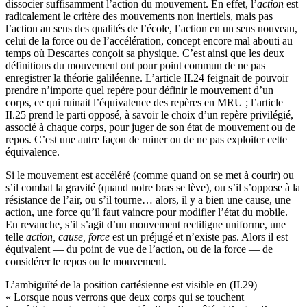
dissocier suffisamment l’action du mouvement. En effet, l’
action
est
radicalement le critère des mouvements non inertiels, mais pas
l’action au sens des qualités de l’école, l’action en un sens nouveau,
celui de la force ou de l’accélération, concept encore mal abouti au
temps où Descartes conçoit sa physique. C’est ainsi que les deux
définitions du mouvement ont pour point commun de ne pas
enregistrer la théorie galiléenne. L’article II.24 feignait de pouvoir
prendre n’importe quel repère pour définir le mouvement d’un
corps, ce qui ruinait l’équivalence des repères en MRU ; l’article
II.25 prend le parti opposé, à savoir le choix d’un repère privilégié,
associé à chaque corps, pour juger de son état de mouvement ou de
repos. C’est une autre façon de ruiner ou de ne pas exploiter cette
équivalence.
Si le mouvement est accéléré (comme quand on se met à courir) ou
s’il combat la gravité (quand notre bras se lève), ou s’il s’oppose à la
résistance de l’air, ou s’il tourne… alors, il y a bien une cause, une
action, une force qu’il faut vaincre pour modifier l’état du mobile.
En revanche, s’il s’agit d’un mouvement rectiligne uniforme, une
telle
action, cause, force
est un préjugé et n’existe pas. Alors il est
équivalent — du point de vue de l’action, ou de la force — de
considérer le repos ou le mouvement.
L’ambiguïté de la position cartésienne est visible en (II.29)
« Lorsque nous verrons que deux corps qui se touchent