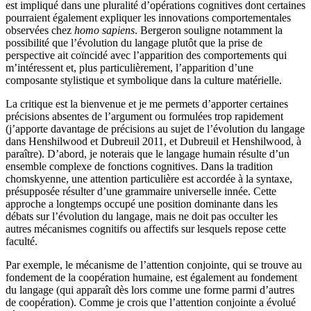
est impliqué dans une pluralité d’opérations cognitives dont certaines
pourraient également expliquer les innovations comportementales
observées chez
homo sapiens
. Bergeron souligne notamment la
possibilité que l’évolution du langage plutôt que la prise de
perspective ait coïncidé avec l’apparition des comportements qui
m’intéressent et, plus particulièrement, l’apparition d’une
composante stylistique et symbolique dans la culture matérielle.
La critique est la bienvenue et je me permets d’apporter certaines
précisions absentes de l’argument ou formulées trop rapidement
(j’apporte davantage de précisions au sujet de l’évolution du langage
dans Henshilwood et Dubreuil 2011, et Dubreuil et Henshilwood, à
paraître). D’abord, je noterais que le langage humain résulte d’un
ensemble complexe de fonctions cognitives. Dans la tradition
chomskyenne, une attention particulière est accordée à la syntaxe,
présupposée résulter d’une grammaire universelle innée. Cette
approche a longtemps occupé une position dominante dans les
débats sur l’évolution du langage, mais ne doit pas occulter les
autres mécanismes cognitifs ou affectifs sur lesquels repose cette
faculté.
Par exemple, le mécanisme de l’attention conjointe, qui se trouve au
fondement de la coopération humaine, est également au fondement
du langage (qui apparaît dès lors comme une forme parmi d’autres
de coopération). Comme je crois que l’attention conjointe a évolué