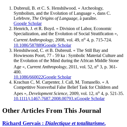
Dubreuil, B. et C. S. Henshilwood. « Archeology,
Symbolism, and the Evolution of Language », dans C.
Lefebvre,
The Origins of Language
, à paraître.
Google Scholar
Henrich, J. et R. Boyd. « Division of Labor, Economic
Specialization, and the Evolution of Social Stratification »,
o
Current Anthropology
, 2008, vol. 49, n
4, p. 715-724.
10.1086/587889
Google Scholar
Henshilwood, C. et B. Dubreuil. « The Still Bay and
Howiesons Poort, 77 - 59 ka : Symbolic Material Culture and
the Evolution of the Mind during the African Middle Stone
o
Age »,
Current Anthropology
, 2011, vol. 52, n
3, p. 361-
400.
10.1086/660022
Google Scholar
Krachun C, M. Carpenter, J. Call, M. Tomasello. « A
Competitive Nonverbal False Belief Task for Children and
o
Apes »,
Development Science
, 2009, vol. 12, n
4, p. 521-35.
10.1111/j.1467-7687.2008.00793.x
Google Scholar
Other Articles From This Journal
Richard Gervais :
Dialectique et totalitarisme
,