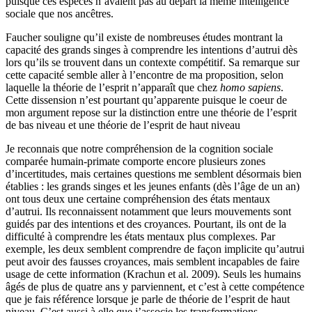
puisque ces espèces n’avaient pas au départ la même intelligence
sociale que nos ancêtres.
Faucher souligne qu’il existe de nombreuses études montrant la
capacité des grands singes à comprendre les intentions d’autrui dès
lors qu’ils se trouvent dans un contexte compétitif. Sa remarque sur
cette capacité semble aller à l’encontre de ma proposition, selon
laquelle la théorie de l’esprit n’apparaît que chez
homo sapiens
.
Cette dissension n’est pourtant qu’apparente puisque le coeur de
mon argument repose sur la distinction entre une théorie de l’esprit
de bas niveau et une théorie de l’esprit de haut niveau
Je reconnais que notre compréhension de la cognition sociale
comparée humain-primate comporte encore plusieurs zones
d’incertitudes, mais certaines questions me semblent désormais bien
établies : les grands singes et les jeunes enfants (dès l’âge de un an)
ont tous deux une certaine compréhension des états mentaux
d’autrui. Ils reconnaissent notamment que leurs mouvements sont
guidés par des intentions et des croyances. Pourtant, ils ont de la
difficulté à comprendre les états mentaux plus complexes. Par
exemple, les deux semblent comprendre de façon implicite qu’autrui
peut avoir des fausses croyances, mais semblent incapables de faire
usage de cette information (Krachun et al. 2009). Seuls les humains
âgés de plus de quatre ans y parviennent, et c’est à cette compétence
que je fais référence lorsque je parle de théorie de l’esprit de haut
niveau. C’est aussi à elle que j’associe les transformations