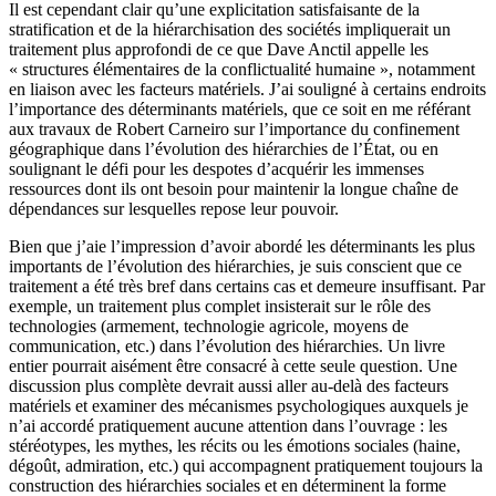
Il est cependant clair qu’une explicitation satisfaisante de la
stratification et de la hiérarchisation des sociétés impliquerait un
traitement plus approfondi de ce que Dave Anctil appelle les
« structures élémentaires de la conflictualité humaine », notamment
en liaison avec les facteurs matériels. J’ai souligné à certains endroits
l’importance des déterminants matériels, que ce soit en me référant
aux travaux de Robert Carneiro sur l’importance du confinement
géographique dans l’évolution des hiérarchies de l’État, ou en
soulignant le défi pour les despotes d’acquérir les immenses
ressources dont ils ont besoin pour maintenir la longue chaîne de
dépendances sur lesquelles repose leur pouvoir.
Bien que j’aie l’impression d’avoir abordé les déterminants les plus
importants de l’évolution des hiérarchies, je suis conscient que ce
traitement a été très bref dans certains cas et demeure insuffisant. Par
exemple, un traitement plus complet insisterait sur le rôle des
technologies (armement, technologie agricole, moyens de
communication, etc.) dans l’évolution des hiérarchies. Un livre
entier pourrait aisément être consacré à cette seule question. Une
discussion plus complète devrait aussi aller au-delà des facteurs
matériels et examiner des mécanismes psychologiques auxquels je
n’ai accordé pratiquement aucune attention dans l’ouvrage : les
stéréotypes, les mythes, les récits ou les émotions sociales (haine,
dégoût, admiration, etc.) qui accompagnent pratiquement toujours la
construction des hiérarchies sociales et en déterminent la forme