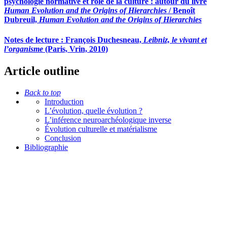
psychologie normative et rôle de la culture : autour du livre
Human Evolution and the Origins of Hierarchies
/ Benoît
Dubreuil,
Human Evolution and the Origins of Hierarchies
Notes de lecture : François Duchesneau,
Leibniz, le vivant et
l’organisme
(Paris, Vrin, 2010)
Article outline
Back to top
Introduction
L’évolution, quelle évolution ?
L’inférence neuroarchéologique inverse
Évolution culturelle et matérialisme
Conclusion
Bibliographie