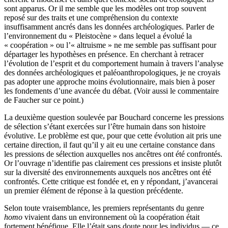
sont apparus. Or il me semble que les modèles ont trop souvent
reposé sur des traits et une compréhension du contexte
insuffisamment ancrés dans les données archéologiques. Parler de
l’environnement du « Pleistocène » dans lequel a évolué la
« coopération » ou l’« altruisme » ne me semble pas suffisant pour
départager les hypothèses en présence. En cherchant à retracer
l’évolution de l’esprit et du comportement humain à travers l’analyse
des données archéologiques et paléoanthropologiques, je ne croyais
pas adopter une approche moins évolutionnaire, mais bien à poser
les fondements d’une avancée du débat. (Voir aussi le commentaire
de Faucher sur ce point.)
La deuxième question soulevée par Bouchard concerne les pressions
de sélection s’étant exercées sur l’être humain dans son histoire
évolutive. Le problème est que, pour que cette évolution ait pris une
certaine direction, il faut qu’il y ait eu une certaine constance dans
les pressions de sélection auxquelles nos ancêtres ont été confrontés.
Or l’ouvrage n’identifie pas clairement ces pressions et insiste plutôt
sur la diversité des environnements auxquels nos ancêtres ont été
confrontés. Cette critique est fondée et, en y répondant, j’avancerai
un premier élément de réponse à la question précédente.
Selon toute vraisemblance, les premiers représentants du genre
homo
vivaient dans un environnement où la coopération était
fortement bénéfique. Elle l’était sans doute pour les individus — ce