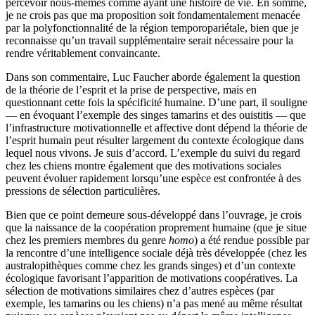
percevoir nous-mêmes comme ayant une histoire de vie. En somme,
je ne crois pas que ma proposition soit fondamentalement menacée
par la polyfonctionnalité de la région temporopariétale, bien que je
reconnaisse qu’un travail supplémentaire serait nécessaire pour la
rendre véritablement convaincante.
Dans son commentaire, Luc Faucher aborde également la question
de la théorie de l’esprit et la prise de perspective, mais en
questionnant cette fois la spécificité humaine. D’une part, il souligne
— en évoquant l’exemple des singes tamarins et des ouistitis — que
l’infrastructure motivationnelle et affective dont dépend la théorie de
l’esprit humain peut résulter largement du contexte écologique dans
lequel nous vivons. Je suis d’accord. L’exemple du suivi du regard
chez les chiens montre également que des motivations sociales
peuvent évoluer rapidement lorsqu’une espèce est confrontée à des
pressions de sélection particulières.
Bien que ce point demeure sous-développé dans l’ouvrage, je crois
que la naissance de la coopération proprement humaine (que je situe
chez les premiers membres du genre
homo
) a été rendue possible par
la rencontre d’une intelligence sociale déjà très développée (chez les
australopithèques comme chez les grands singes) et d’un contexte
écologique favorisant l’apparition de motivations coopératives. La
sélection de motivations similaires chez d’autres espèces (par
exemple, les tamarins ou les chiens) n’a pas mené au même résultat