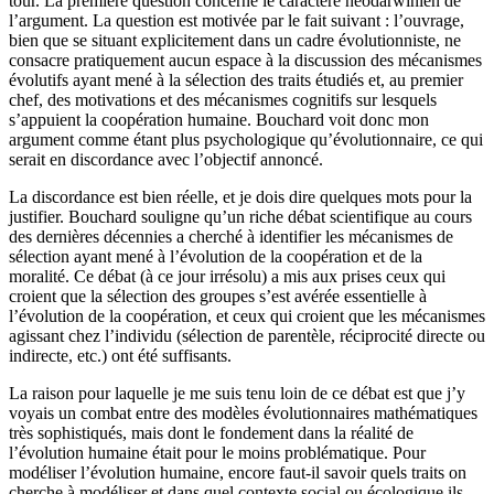
tour. La première question concerne le caractère néodarwinien de
l’argument. La question est motivée par le fait suivant : l’ouvrage,
bien que se situant explicitement dans un cadre évolutionniste, ne
consacre pratiquement aucun espace à la discussion des mécanismes
évolutifs ayant mené à la sélection des traits étudiés et, au premier
chef, des motivations et des mécanismes cognitifs sur lesquels
s’appuient la coopération humaine. Bouchard voit donc mon
argument comme étant plus psychologique qu’évolutionnaire, ce qui
serait en discordance avec l’objectif annoncé.
La discordance est bien réelle, et je dois dire quelques mots pour la
justifier. Bouchard souligne qu’un riche débat scientifique au cours
des dernières décennies a cherché à identifier les mécanismes de
sélection ayant mené à l’évolution de la coopération et de la
moralité. Ce débat (à ce jour irrésolu) a mis aux prises ceux qui
croient que la sélection des groupes s’est avérée essentielle à
l’évolution de la coopération, et ceux qui croient que les mécanismes
agissant chez l’individu (sélection de parentèle, réciprocité directe ou
indirecte, etc.) ont été suffisants.
La raison pour laquelle je me suis tenu loin de ce débat est que j’y
voyais un combat entre des modèles évolutionnaires mathématiques
très sophistiqués, mais dont le fondement dans la réalité de
l’évolution humaine était pour le moins problématique. Pour
modéliser l’évolution humaine, encore faut-il savoir quels traits on
cherche à modéliser et dans quel contexte social ou écologique ils