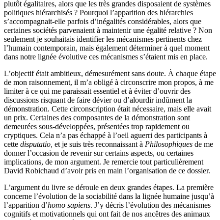
plutôt égalitaires, alors que les très grandes disposaient de systèmes
politiques hiérarchisés ? Pourquoi l’apparition des hiérarchies
s’accompagnait-elle parfois d’inégalités considérables, alors que
certaines sociétés parvenaient à maintenir une égalité relative ? Non
seulement je souhaitais identifier les mécanismes pertinents chez
l’humain contemporain, mais également déterminer à quel moment
dans notre lignée évolutive ces mécanismes s’étaient mis en place.
L’objectif était ambitieux, démesurément sans doute. À chaque étape
de mon raisonnement, il m’a obligé à circonscrire mon propos, à me
limiter à ce qui me paraissait essentiel et à éviter d’ouvrir des
discussions risquant de faire dévier ou d’alourdir indûment la
démonstration. Cette circonscription était nécessaire, mais elle avait
un prix. Certaines des composantes de la démonstration sont
demeurées sous-développées, présentées trop rapidement ou
cryptiques. Cela n’a pas échappé à l’oeil aguerri des participants à
cette
disputatio,
et je suis très reconnaissant à
Philosophiques
de me
donner l’occasion de revenir sur certains aspects, ou certaines
implications, de mon argument. Je remercie tout particulièrement
David Robichaud d’avoir pris en main l’organisation de ce dossier.
L’argument du livre se déroule en deux grandes étapes. La première
concerne l’évolution de la sociabilité dans la lignée humaine jusqu’à
l’apparition d’
homo sapiens
. J’y décris l’évolution des mécanismes
cognitifs et motivationnels qui ont fait de nos ancêtres des animaux