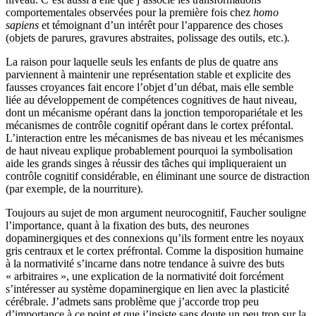
comportementales observées pour la première fois chez
homo
sapiens
et témoignant d’un intérêt pour l’apparence des choses
(objets de parures, gravures abstraites, polissage des outils, etc.)
.
La raison pour laquelle seuls les enfants de plus de quatre ans
parviennent à maintenir une représentation stable et explicite des
fausses croyances fait encore l’objet d’un débat, mais elle semble
liée au développement de compétences cognitives de haut niveau,
dont un mécanisme opérant dans la jonction temporopariétale et les
mécanismes de contrôle cognitif opérant dans le cortex préfontal.
L’interaction entre les mécanismes de bas niveau et les mécanismes
de haut niveau explique probablement pourquoi la symbolisation
aide les grands singes à réussir des tâches qui impliqueraient un
contrôle cognitif considérable, en éliminant une source de distraction
(par exemple, de la nourriture).
Toujours au sujet de mon argument neurocognitif, Faucher souligne
l’importance, quant à la fixation des buts, des neurones
dopaminergiques et des connexions qu’ils forment entre les noyaux
gris centraux et le cortex préfrontal. Comme la disposition humaine
à la normativité s’incarne dans notre tendance à suivre des buts
« arbitraires », une explication de la normativité doit forcément
s’intéresser au système dopaminergique en lien avec la plasticité
cérébrale. J’admets sans problème que j’accorde trop peu
d’importance à ce point et que j’insiste sans doute un peu trop sur la