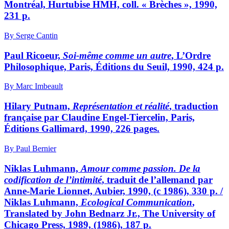
Montréal, Hurtubise HMH, coll. « Brèches », 1990,
231 p.
By Serge Cantin
Paul Ricoeur,
Soi-même comme un autre
, L’Ordre
Philosophique, Paris, Éditions du Seuil, 1990, 424 p.
By Marc Imbeault
Hilary Putnam,
Représentation et réalité
, traduction
française par Claudine Engel-Tiercelin, Paris,
Éditions Gallimard, 1990, 226 pages.
By Paul Bernier
Niklas Luhmann,
Amour comme passion. De la
codification de l’intimité
, traduit de l’allemand par
Anne-Marie Lionnet, Aubier, 1990, (c 1986), 330 p. /
Niklas Luhmann,
Ecological Communication
,
Translated by John Bednarz Jr., The University of
Chicago Press, 1989, (1986), 187 p.