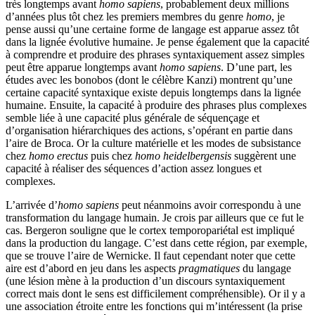
très longtemps avant
homo sapiens
, probablement deux millions
d’années plus tôt chez les premiers membres du genre
homo
, je
pense aussi qu’une certaine forme de langage est apparue assez tôt
dans la lignée évolutive humaine. Je pense également que la capacité
à comprendre et produire des phrases syntaxiquement assez simples
peut être apparue longtemps avant
homo sapiens
. D’une part, les
études avec les bonobos (dont le célèbre Kanzi) montrent qu’une
certaine capacité syntaxique existe depuis longtemps dans la lignée
humaine. Ensuite, la capacité à produire des phrases plus complexes
semble liée à une capacité plus générale de séquençage et
d’organisation hiérarchiques des actions, s’opérant en partie dans
l’aire de Broca. Or la culture matérielle et les modes de subsistance
chez
homo erectus
puis chez
homo heidelbergensis
suggèrent une
capacité à réaliser des séquences d’action assez longues et
complexes.
L’arrivée d’
homo sapiens
peut néanmoins avoir correspondu à une
transformation du langage humain. Je crois par ailleurs que ce fut le
cas. Bergeron souligne que le cortex temporopariétal est impliqué
dans la production du langage. C’est dans cette région, par exemple,
que se trouve l’aire de Wernicke. Il faut cependant noter que cette
aire est d’abord en jeu dans les aspects
pragmatiques
du langage
(une lésion mène à la production d’un discours syntaxiquement
correct mais dont le sens est difficilement compréhensible). Or il y a
une association étroite entre les fonctions qui m’intéressent (la prise