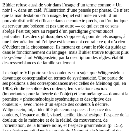
Bühler refuse aussi de voir dans l’usage d’un terme comme « Un
noir ! », dans un café, l’illustration d’une pensée par phrase. Ce n’est
que la manifestation d’un usage, lequel est limité en vertu d’un
pouvoir distinctif et efficace dans ce contexte précis, où l’on indique
au serveur une boisson et pas une autre — ce qui est en ce sens
abrégé l’est toujours au regard d’un paradigme
grammatical
particulier. Les deux philosophes s’opposent, pour de tels usages, à
une interprétation où l’ellipse est le concept central : ce qui n’a rien
d’évident en la circonstance. Ils mettent en avant le rôle du guidage
dans le fonctionnement du langage, mais Bühler trouve toujours plus
de
système
là où Wittgenstein, par la description des règles, établit
des ressemblances de famille seulement.
Le chapitre VII porte sur les couleurs : un sujet que Wittgenstein a
davantage conceptualisé en termes de systématicité. Une partie de
ses positions a des correspondances avec celles de Meinong qui, en
1903
, étudie le solide des couleurs, leurs relations
apriori
(importantes pour la théorie de l’objet) et leur mélange — donnant la
première « phénoménologie systématique et descriptive des
couleurs », avec l’idée d’un espace des couleurs à décrire.
Wittgenstein, lui, a identifié plusieurs espaces : l’espace des
couleurs, l’espace auditif, visuel, tactile, kinesthésique, l’espace de la
douleur, de la mémoire et de la réalité, du mouvement, de
l’orientation, de la lumière noire, et l’espace grammatical (p.
155
).
Les décrire entrait dans les projets de Meinong, de Stumpf, et de