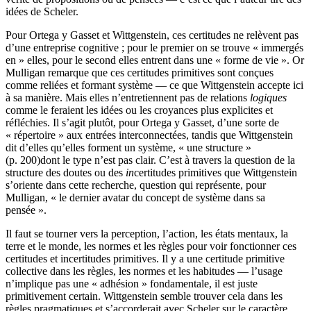
idées de Scheler.
Pour Ortega y Gasset et Wittgenstein, ces certitudes ne relèvent pas
d’une entreprise cognitive ; pour le premier on se trouve « immergés
en » elles, pour le second elles entrent dans une « forme de vie ». Or
Mulligan remarque que ces certitudes primitives sont conçues
comme reliées et formant système — ce que Wittgenstein accepte ici
à sa manière. Mais elles n’entretiennent pas de relations
logiques
comme le feraient les idées ou les croyances plus explicites et
réfléchies. Il s’agit plutôt, pour Ortega y Gasset, d’une sorte de
« répertoire » aux entrées interconnectées, tandis que Wittgenstein
dit d’elles qu’elles forment un système, « une structure »
(p.
200
)dont le type n’est pas clair. C’est à travers la question de la
structure des doutes ou des
in
certitudes primitives que Wittgenstein
s’oriente dans cette recherche, question qui représente, pour
Mulligan, « le dernier avatar du concept de système dans sa
pensée ».
Il faut se tourner vers la perception, l’action, les états mentaux, la
terre et le monde, les normes et les règles pour voir fonctionner ces
certitudes et incertitudes primitives. Il y a une certitude primitive
collective dans les règles, les normes et les habitudes — l’usage
n’implique pas une « adhésion » fondamentale, il est juste
primitivement certain. Wittgenstein semble trouver cela dans les
règles pragmatiques et s’accorderait avec Scheler sur le caractère