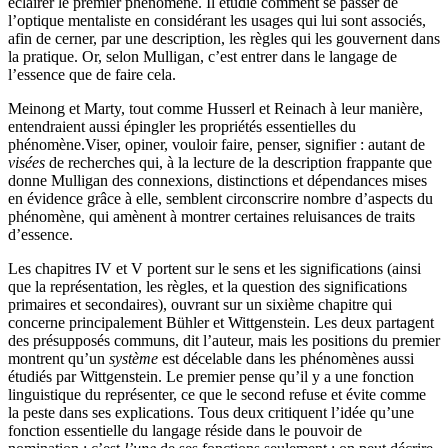
éclairer le premier phénomène. Il étudie comment se passer de
l’optique mentaliste en considérant les usages qui lui sont associés,
afin de cerner, par une description, les règles qui les gouvernent dans
la pratique. Or, selon Mulligan, c’est entrer dans le langage de
l’essence que de faire cela.
Meinong et Marty, tout comme Husserl et Reinach à leur manière,
entendraient aussi épingler les propriétés essentielles du
phénomène.Viser, opiner, vouloir faire, penser, signifier : autant de
visées
de recherches qui, à la lecture de la description frappante que
donne Mulligan des connexions, distinctions et dépendances mises
en évidence grâce à elle, semblent circonscrire nombre d’aspects du
phénomène, qui amènent à montrer certaines reluisances de traits
d’essence.
Les chapitres IV et V portent sur le sens et les significations (ainsi
que la représentation, les règles, et la question des significations
primaires et secondaires), ouvrant sur un sixième chapitre qui
concerne principalement Bühler et Wittgenstein. Les deux partagent
des présupposés communs, dit l’auteur, mais les positions du premier
montrent qu’un
système
est décelable dans les phénomènes aussi
étudiés par Wittgenstein. Le premier pense qu’il y a une fonction
linguistique du représenter, ce que le second refuse et évite comme
la peste dans ses explications. Tous deux critiquent l’idée qu’une
fonction essentielle du langage réside dans le pouvoir de