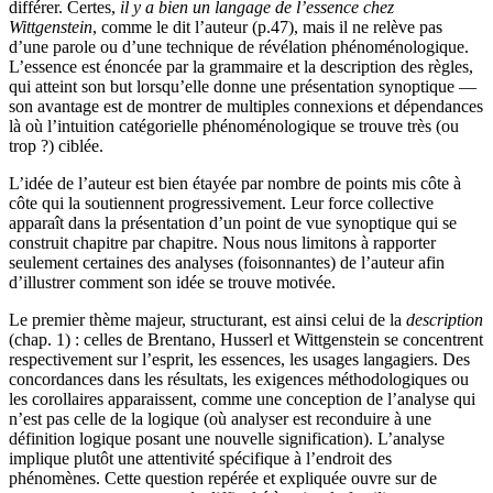
différer. Certes,
il y a bien un langage de l’essence chez
Wittgenstein
, comme le dit l’auteur (p.
47
), mais il ne relève pas
d’une parole ou d’une technique de révélation phénoménologique.
L’essence est énoncée par la grammaire et la description des règles,
qui atteint son but lorsqu’elle donne une présentation synoptique —
son avantage est de montrer de multiples connexions et dépendances
là où l’intuition catégorielle phénoménologique se trouve très (ou
trop ?) ciblée.
L’idée de l’auteur est bien étayée par nombre de points mis côte à
côte qui la soutiennent progressivement. Leur force collective
apparaît dans la présentation d’un point de vue synoptique qui se
construit chapitre par chapitre. Nous nous limitons à rapporter
seulement certaines des analyses (foisonnantes) de l’auteur afin
d’illustrer comment son idée se trouve motivée.
Le premier thème majeur, structurant, est ainsi celui de la
description
(chap.
1
) : celles de Brentano, Husserl et Wittgenstein se concentrent
respectivement sur l’esprit, les essences, les usages langagiers. Des
concordances dans les résultats, les exigences méthodologiques ou
les corollaires apparaissent, comme une conception de l’analyse qui
n’est pas celle de la logique (où analyser est reconduire à une
définition logique posant une nouvelle signification). L’analyse
implique plutôt une attentivité spécifique à l’endroit des
phénomènes. Cette question repérée et expliquée ouvre sur de