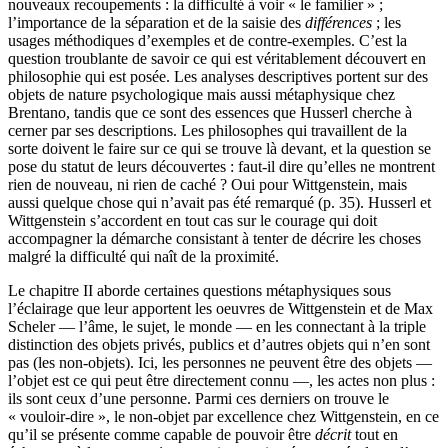
nouveaux recoupements : la difficulté à voir « le familier » ;
l’importance de la séparation et de la saisie des
différences
; les
usages méthodiques d’exemples et de contre-exemples. C’est la
question troublante de savoir ce qui est véritablement découvert en
philosophie qui est posée. Les analyses descriptives portent sur des
objets de nature psychologique mais aussi métaphysique chez
Brentano, tandis que ce sont des essences que Husserl cherche à
cerner par ses descriptions. Les philosophes qui travaillent de la
sorte doivent le faire sur ce qui se trouve là devant, et la question se
pose du statut de leurs découvertes : faut-il dire qu’elles ne montrent
rien de nouveau, ni rien de caché ? Oui pour Wittgenstein, mais
aussi quelque chose qui n’avait pas été remarqué (p.
35
). Husserl et
Wittgenstein s’accordent en tout cas sur le courage qui doit
accompagner la démarche consistant à tenter de décrire les choses
malgré la difficulté qui naît de la proximité.
Le chapitre II aborde certaines questions métaphysiques sous
l’éclairage que leur apportent les oeuvres de Wittgenstein et de Max
Scheler — l’âme, le sujet, le monde — en les connectant à la triple
distinction des objets privés, publics et d’autres objets qui n’en sont
pas (les non-objets). Ici, les personnes ne peuvent être des objets —
l’objet est ce qui peut être directement connu —, les actes non plus :
ils sont ceux d’une personne. Parmi ces derniers on trouve le
« vouloir-dire », le non-objet par excellence chez Wittgenstein, en ce
qu’il se présente comme capable de pouvoir être
décrit
tout en