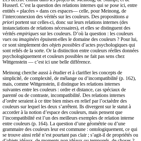
Husserl. C’est la question des relations internes qui se pose ici, entre
entités « placées » dans ces espaces— celle, pour Meinong, de
l’interconnexion des vérités sur les couleurs. Des propositions
a
priori
portent sur celles-ci, donc sur leurs relations internes (des
instanciations de relations nécessaires), et elles se distinguent des
vérités
empiriques
sur les couleurs. D’où la question : les couleurs
vues
ou
imaginées
épuisent-elles le domaine des couleurs ? Pour lui,
ce sont simplement des
objets possibles
d’actes psychologiques qui
sont reliés de la sorte. Or la distinction entre couleurs réelles données
psychologiquement et couleurs possibles ne fait pas sens chez
Wittgenstein — c’est ici une belle différence.
Meinong cherche aussi à étudier et à clarifier les concepts de
simplicité, de complexité, de mélange ou d’incompatibilité (p.
162
),
mais, comme Wittgenstein, il distingue les relations internes
suivantes entre les couleurs : ordre et distance, cas spéciaux de
parenté ou de contraste, incompatibilité. Des relations internes
d’ordre
seraient à ce titre bien mises en relief par l’octaèdre des
couleurs sur lequel les deux s’arrêtent. Ils divergent sur le statut à
accorder à la notion d’espace des couleurs, mais pensent que
l’incompatibilité est l’un des meilleurs exemples de relation interne
entre couleurs (p.
164
). La question d’une géométrie ou d’une
grammaire des couleurs leur est commune : ontologiquement, ce qui
se trouve ainsi relié n’est pourtant pas clair ; s’agit-il de propriétés ou
d’objets idéaux, de moments non idéaux ou temporels, de choses ?