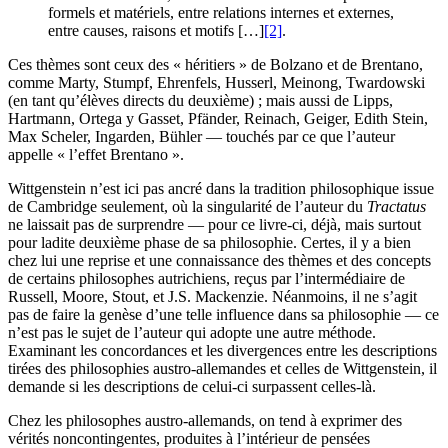
formels et matériels, entre relations internes et externes,
entre causes, raisons et motifs […]
[2]
.
Ces thèmes sont ceux des « héritiers » de Bolzano et de Brentano,
comme Marty, Stumpf, Ehrenfels, Husserl, Meinong, Twardowski
(en tant qu’élèves directs du deuxième) ; mais aussi de Lipps,
Hartmann, Ortega y Gasset, Pfänder, Reinach, Geiger, Edith Stein,
Max Scheler, Ingarden, Bühler — touchés par ce que l’auteur
appelle « l’effet Brentano ».
Wittgenstein n’est ici pas ancré dans la tradition philosophique issue
de Cambridge seulement, où la singularité de l’auteur du
Tractatus
ne laissait pas de surprendre — pour ce livre-ci, déjà, mais surtout
pour ladite deuxième phase de sa philosophie. Certes, il y a bien
chez lui une reprise et une connaissance des thèmes et des concepts
de certains philosophes autrichiens, reçus par l’intermédiaire de
Russell, Moore, Stout, et J.S. Mackenzie. Néanmoins, il ne s’agit
pas de faire la genèse d’une telle influence dans sa philosophie — ce
n’est pas le sujet de l’auteur qui adopte une autre méthode.
Examinant les concordances et les divergences entre les descriptions
tirées des philosophies austro-allemandes et celles de Wittgenstein, il
demande si les descriptions de celui-ci surpassent celles-là.
Chez les philosophes austro-allemands, on tend à exprimer des
vérités noncontingentes, produites à l’intérieur de pensées