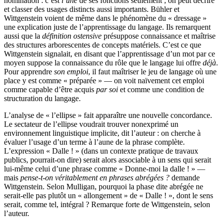
nomination : c’est
l’une
de ses fonctions seulement ; on peut décrire
et classer des usages distincts aussi importants. Bühler et
Wittgenstein voient de même dans le phénomène du « dressage »
une explication juste de l’apprentissage du langage. Ils remarquent
aussi que la
définition
ostensive
présuppose connaissance et maîtrise
des structures arborescentes de concepts matériels. C’est ce que
Wittgenstein signalait, en disant que l’apprentissage d’un mot par ce
moyen suppose la connaissance du rôle que le langage lui offre
déjà
.
Pour apprendre
son emploi
, il faut maîtriser le jeu de langage où une
place y est comme « préparée » — on voit naïvement cet emploi
comme capable d’être acquis
par
soi
et comme une condition de
structuration du langage.
L’analyse de « l’ellipse » fait apparaître une nouvelle concordance.
Le sectateur de l’ellipse voudrait trouver nonexprimé un
environnement linguistique implicite, dit l’auteur : on cherche à
évaluer l’usage d’un terme à l’aune de la phrase complète.
L’expression « Dalle ! » (dans un contexte pratique de travaux
publics, pourrait-on dire) serait alors associable à un sens qui serait
lui-même celui d’une phrase comme « Donne-moi la dalle ! » —
mais
pense-t-on véritablement en phrases
abrégées ?
demande
Wittgenstein. Selon Mulligan, pourquoi la phase dite abrégée ne
serait-elle pas plutôt un « allongement » de « Dalle ! », dont le sens
serait, comme tel, intégral ? Remarque forte de Wittgenstein, selon
l’auteur.