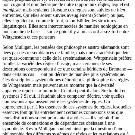
non cognitif et non théorique de notre rapport aux règles, lequel est
manifesté
, mais seulement lorsque ces règles sont suivies
ou bien
enfreintes. Qu’elles soient suivies aveuglément (Scheler) ou pas,
elles « guident », comme le font, selon Bühler, les structures
linguistiques. Elles sont interconnectées de manière nonlogique en
une couche de base — sur ce point il y a un accord assez fort entre
Wittgenstein et ces penseurs.
Selon Mulligan, les pensées des philosophes austro-allemands sont
liées par des ressemblances de famille, mais une caractéristique leur
est quasi-commune : celle de la systématisation. Wittgenstein préfère
fouiller la variété des règles d’usage, mais certaines de ses
descriptions correspondent à ce que certains héritiers de Brentano —
dans certains cas — ont pu décrire de manière plus systématique.
Ces descriptions systématiques débordent la philosophie des règles
de Wittgenstein mais peuvent aussi montrer que la diversité
apparente repose sur un ordre. Celui-ci peut-il alors être traduit en
systèmes ? Si oui, il faudrait alors comparer, décrire, voir quelles
connexions apparaissent entre les systèmes de règles. On
approcherait par là les essences de ces systèmes de règles, lesquelles
essences font qu’ils entretiennent certaines connexions sans que
leurs distinctions soient pour autant abolies — il s’agirait d’un
ensemble de connexions et de dépendances obéissant à une
synopticité. Kevin Mulligan soutient ainsi que la question d’une
philosophie des différents systèmes de règles et leurs relations est à