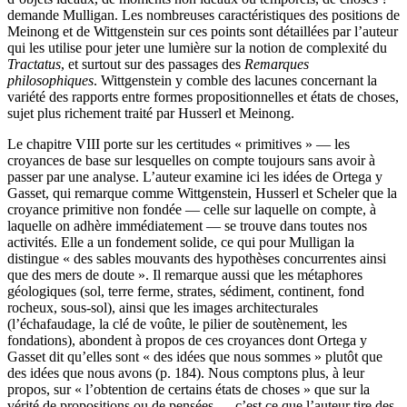
demande Mulligan. Les nombreuses caractéristiques des positions de
Meinong et de Wittgenstein sur ces points sont détaillées par l’auteur
qui les utilise pour jeter une lumière sur la notion de complexité du
Tractatus
, et surtout sur des passages des
Remarques
philosophiques
. Wittgenstein y comble des lacunes concernant la
variété des rapports entre formes propositionnelles et états de choses,
sujet plus richement traité par Husserl et Meinong.
Le chapitre VIII porte sur les certitudes « primitives » — les
croyances de base sur lesquelles on compte toujours sans avoir à
passer par une analyse. L’auteur examine ici les idées de Ortega y
Gasset, qui remarque comme Wittgenstein, Husserl et Scheler que la
croyance primitive non fondée — celle sur laquelle on compte, à
laquelle on adhère immédiatement — se trouve dans toutes nos
activités. Elle a un fondement solide, ce qui pour Mulligan la
distingue « des sables mouvants des hypothèses concurrentes ainsi
que des mers de doute ». Il remarque aussi que les métaphores
géologiques (sol, terre ferme, strates, sédiment, continent, fond
rocheux, sous-sol), ainsi que les images architecturales
(l’échafaudage, la clé de voûte, le pilier de soutènement, les
fondations), abondent à propos de ces croyances dont Ortega y
Gasset dit qu’elles sont « des idées que nous sommes » plutôt que
des idées que nous avons (p.
184
). Nous comptons plus, à leur
propos, sur « l’obtention de certains états de choses » que sur la
vérité de propositions ou de pensées — c’est ce que l’auteur tire des