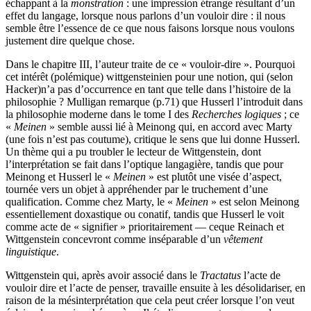
échappant à la
monstration
: une impression étrange résultant d’un
effet du langage, lorsque nous parlons d’un vouloir dire : il nous
semble être l’essence de ce que nous faisons lorsque nous voulons
justement dire quelque chose.
Dans le chapitre III, l’auteur traite de ce « vouloir-dire ». Pourquoi
cet intérêt (polémique) wittgensteinien pour une notion, qui (selon
Hacker)n’a pas d’occurrence en tant que telle dans l’histoire de la
philosophie ? Mulligan remarque (p.
71
) que Husserl l’introduit dans
la philosophie moderne dans le tome I des
Recherches
logiques
; ce
«
Meinen
» semble aussi lié à Meinong qui, en accord avec Marty
(une fois n’est pas coutume), critique le sens que lui donne Husserl.
Un thème qui a pu troubler le lecteur de Wittgenstein, dont
l’interprétation se fait dans l’optique langagière, tandis que pour
Meinong et Husserl le «
Meinen
» est plutôt une visée d’aspect,
tournée vers un objet à appréhender par le truchement d’une
qualification. Comme chez Marty, le «
Meinen
» est selon Meinong
essentiellement doxastique ou conatif, tandis que Husserl le voit
comme acte de « signifier » prioritairement — ceque Reinach et
Wittgenstein concevront comme inséparable d’un
vêtement
linguistique
.
Wittgenstein qui, après avoir associé dans le
Tractatus
l’acte de
vouloir dire et l’acte de penser, travaille ensuite à les désolidariser, en
raison de la mésinterprétation que cela peut créer lorsque l’on veut