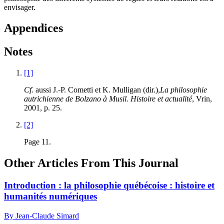
envisager.
Appendices
Notes
[1]
Cf.
aussi J.-P. Cometti et K. Mulligan (dir.),
La philosophie
autrichienne de Bolzano à Musil. Histoire et actualité
, Vrin,
2001
, p.
25
.
[2]
Page
11
.
Other Articles From This Journal
Introduction : la philosophie québécoise : histoire et
humanités numériques
By Jean-Claude Simard