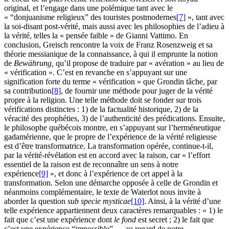
original, et l’engage dans une polémique tant avec le
« “donjuanisme religieux” des touristes postmodernes
[7]
», tant avec
la soi-disant post-vérité, mais aussi avec les philosophies de l’adieu à
la vérité, telles la « pensée faible » de Gianni Vattimo. En
conclusion, Greisch rencontre la voix de Franz Rosenzweig et sa
théorie messianique de la connaissance, à qui il emprunte la notion
de
Bewährung,
qu’il propose de traduire par « avération » au lieu de
« vérification ». C’est en revanche en s’appuyant sur une
signification forte du terme « vérification » que Grondin tâche, par
sa contribution
[8]
, de fournir une méthode pour juger de la vérité
propre à la religion. Une telle méthode doit se fonder sur trois
vérifications distinctes :
1
) de la factualité historique,
2
) de la
véracité des prophéties,
3
) de l’authenticité des prédications. Ensuite,
le philosophe québécois montre, en s’appuyant sur l’herméneutique
gadamérienne, que le propre de l’expérience de la vérité religieuse
est d’être transformatrice. La transformation opérée, continue-t-il,
par la vérité-révélation est en accord avec la raison, car « l’effort
essentiel de la raison est de reconnaître un sens à notre
expérience
[9]
», et donc à l’expérience de cet appel à la
transformation. Selon une démarche opposée à celle de Grondin et
néanmoins complémentaire, le texte de Waterlot nous invite à
aborder la question
sub specie mysticae
[10]
. Ainsi, à la vérité d’une
telle expérience appartiennent deux caractères remarquables : «
1
) le
fait que c’est une expérience dont
le fond
est secret ;
2
) le fait que
c’est une expérience “impossible” — au regard de notre