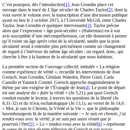
C’est pourquoi, dès l’introduction
[1]
, Jean Grondin place cet
ouvrage dans le tracé de
L’âge séculier
de Charles Taylor
[2]
, dont la
voix ouvre le volume avec la transcription d’une discussion publique
ayant eu lieu le
2
octobre
2015
, à l’Université McGill, entre Charles
Taylor, Jean Grondin et quelques intervenants
[3]
. Taylor précise
alors que l’expression « âge post-séculier » (Habermas) est à son
avis susceptible d’une mécompréhension, car elle donnerait à penser
qu’il existe un âge
après
celui de la sécularité, tandis que la post-
sécularité serait à entendre plus précisément comme un changement
de regard
à l’intérieur
du même âge séculier ; un regard, donc, qui
cherche à être à la hauteur de la sécularité que nous habitons.
La première section de l’ouvrage collectif, intitulée « La religion
comme expérience de vérité », recueille les interventions de Jean
Greisch, Jean Grondin, Ghislain Waterlot, Pierre Gisel, Carla
Canullo et Yannick Courtel. Greisch approche magistralement le
thème par une exégèse de l’Évangile de Jean
[4]
. Le point de départ
est une analyse du «
faire
la vérité » (Jn
5
,
21
), par quoi Greisch
conduit ensuite le lecteur, à travers les questions de la liberté (Jn
8
,
31
-
32
) et du τέλος eschatologique (Jn
13
,
1
), au verset de Jn
14
,
6
:
« Moi, je suis le Chemin, la Vérité et la Vie », que le philosophe
luxembourgeois lit de la manière suivante : «
Je suis en chemin, j’ai
rendez-vous avec la vérité, je ne suis pas aussi vivant que je
pourrais l’être
[5]
. » Le « rendez-vous avec la vérité
[6]
» représente
le coeur de la plus récente réflexion de Greisch et son noyau