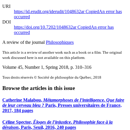
URI
https://id.erudit.org/iderudit/1048632ar
Copied
An error has
occurred
DOI
https://doi.org/10.7202/1048632ar
Copied
An error has
occurred
A review of the journal
Philosophiques
This article is a review of another work such as a book or a film. The original
work discussed here is not available on this platform.
Volume 45, Number 1, Spring 2018
, p. 310–316
Tous droits réservés © Société de philosophie du Québec, 2018
Browse the articles in this issue
Catherine Malabou,
Métamorphoses de l’intelligence. Que faire
de leur cerveau bleu ?
Paris, Presses universitaires de France,
2017, 184 pages
Céline Spector,
Éloges de l’injustice
.
Philosophie face à la
déraison
, Paris, Seuil, 2016, 240 pages