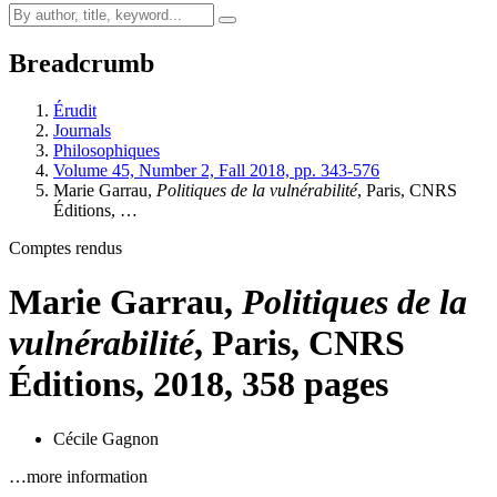
Breadcrumb
Érudit
Journals
Philosophiques
Volume 45, Number 2, Fall 2018, pp. 343-576
Marie Garrau,
Politiques de la vulnérabilité
, Paris, CNRS
Éditions, …
Comptes rendus
Marie Garrau,
Politiques de la
vulnérabilité
, Paris, CNRS
Éditions, 2018, 358 pages
Cécile Gagnon
…more information