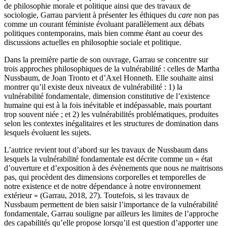
de philosophie morale et politique ainsi que des travaux de
sociologie, Garrau parvient à présenter les éthiques du
care
non pas
comme un courant féministe évoluant parallèlement aux débats
politiques contemporains, mais bien comme étant au coeur des
discussions actuelles en philosophie sociale et politique.
Dans la première partie de son ouvrage, Garrau se concentre sur
trois approches philosophiques de la vulnérabilité : celles de Martha
Nussbaum, de Joan Tronto et d’Axel Honneth. Elle souhaite ainsi
montrer qu’il existe deux niveaux de vulnérabilité :
1
) la
vulnérabilité fondamentale, dimension constitutive de l’existence
humaine qui est à la fois inévitable et indépassable, mais pourtant
trop souvent niée ; et
2
) les vulnérabilités problématiques, produites
selon les contextes inégalitaires et les structures de domination dans
lesquels évoluent les sujets.
L’autrice revient tout d’abord sur les travaux de Nussbaum dans
lesquels la vulnérabilité fondamentale est décrite comme un « état
d’ouverture et d’exposition à des évènements que nous ne maitrisons
pas, qui procèdent des dimensions corporelles et temporelles de
notre existence et de notre dépendance à notre environnement
extérieur » (Garrau,
2018
,
27
). Toutefois, si les travaux de
Nussbaum permettent de bien saisir l’importance de la vulnérabilité
fondamentale, Garrau souligne par ailleurs les limites de l’approche
des capabilités qu’elle propose lorsqu’il est question d’apporter une