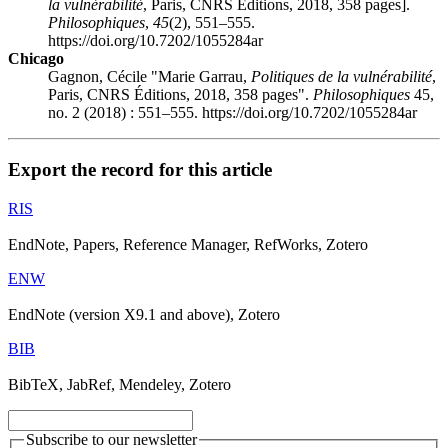
la vulnérabilité
, Paris, CNRS Éditions, 2018, 358 pages].
Philosophiques
,
45
(2), 551–555.
https://doi.org/10.7202/1055284ar
Chicago
Gagnon, Cécile "Marie Garrau,
Politiques de la vulnérabilité
,
Paris, CNRS Éditions, 2018, 358 pages".
Philosophiques
45,
no. 2 (2018) : 551–555. https://doi.org/10.7202/1055284ar
Export the record for this article
RIS
EndNote, Papers, Reference Manager, RefWorks, Zotero
ENW
EndNote (version X9.1 and above), Zotero
BIB
BibTeX, JabRef, Mendeley, Zotero
Subscribe to our newsletter