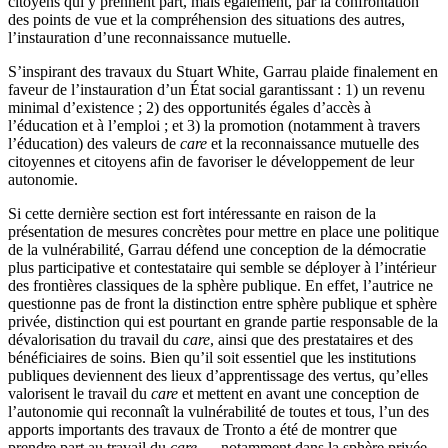
citoyens qui y prennent part, mais également, par la confrontation
des points de vue et la compréhension des situations des autres,
l’instauration d’une reconnaissance mutuelle.
S’inspirant des travaux du Stuart White, Garrau plaide finalement en
faveur de l’instauration d’un État social garantissant :
1
) un revenu
minimal d’existence ;
2
) des opportunités égales d’accès à
l’éducation et à l’emploi ; et
3
) la promotion (notamment à travers
l’éducation) des valeurs de
care
et la reconnaissance mutuelle des
citoyennes et citoyens afin de favoriser le développement de leur
autonomie.
Si cette dernière section est fort intéressante en raison de la
présentation de mesures concrètes pour mettre en place une politique
de la vulnérabilité, Garrau défend une conception de la démocratie
plus participative et contestataire qui semble se déployer à l’intérieur
des frontières classiques de la sphère publique. En effet, l’autrice ne
questionne pas de front la distinction entre sphère publique et sphère
privée, distinction qui est pourtant en grande partie responsable de la
dévalorisation du travail du
care
, ainsi que des prestataires et des
bénéficiaires de soins. Bien qu’il soit essentiel que les institutions
publiques deviennent des lieux d’apprentissage des vertus, qu’elles
valorisent le travail du
care
et mettent en avant une conception de
l’autonomie qui reconnaît la vulnérabilité de toutes et tous, l’un des
apports importants des travaux de Tronto a été de montrer que
prendre part au travail du
care
— notamment dans la sphère privée