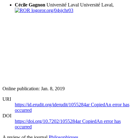
Cécile Gagnon
Université Laval
Université Laval,
ror.org/04sjchr03
Online publication: Jan. 8, 2019
URI
https://id.erudit.org/iderudit/1055284ar
Copied
An error has
occurred
DOI
https://doi.org/10.7202/1055284ar
Copied
An error has
occurred
A review of the journal
Philosophiques