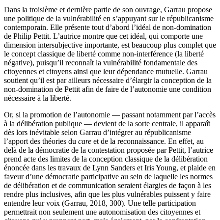
Dans la troisième et dernière partie de son ouvrage, Garrau propose
une politique de la vulnérabilité en s’appuyant sur le républicanisme
contemporain. Elle présente tout d’abord l’idéal de non-domination
de Philip Pettit. L’autrice montre que cet idéal, qui comporte une
dimension intersubjective importante, est beaucoup plus complet que
le concept classique de liberté comme non-interférence (la liberté
négative), puisqu’il reconnaît la vulnérabilité fondamentale des
citoyennes et citoyens ainsi que leur dépendance mutuelle. Garrau
soutient qu’il est par ailleurs nécessaire d’élargir la conception de la
non-domination de Pettit afin de faire de l’autonomie une condition
nécessaire à la liberté.
Or, si la promotion de l’autonomie — passant notamment par l’accès
à la délibération publique — devient de la sorte centrale, il apparaît
dès lors inévitable selon Garrau d’intégrer au républicanisme
l’apport des théories du
care
et de la reconnaissance. En effet, au
delà de la démocratie de la contestation proposée par Pettit, l’autrice
prend acte des limites de la conception classique de la délibération
énoncée dans les travaux de Lynn Sanders et Iris Young, et plaide en
faveur d’une démocratie participative au sein de laquelle les normes
de délibération et de communication seraient élargies de façon à les
rendre plus inclusives, afin que les plus vulnérables puissent y faire
entendre leur voix (Garrau,
2018
,
300
). Une telle participation
permettrait non seulement une autonomisation des citoyennes et