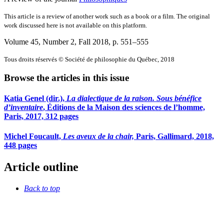
This article is a review of another work such as a book or a film. The original
work discussed here is not available on this platform.
Volume 45, Number 2, Fall 2018
, p. 551–555
Tous droits réservés © Société de philosophie du Québec, 2018
Browse the articles in this issue
Katia Genel (dir.),
La dialectique de la raison. Sous bénéfice
d’inventaire
, Éditions de la Maison des sciences de l’homme,
Paris, 2017, 312 pages
Michel Foucault,
Les aveux de la chair,
Paris, Gallimard, 2018,
448 pages
Article outline
Back to top