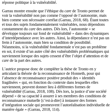
réponse politique à la vulnérabilité.
Garrau montre ensuite que l’éthique du
care
de Tronto permet de
voir la vulnérabilité non pas comme l’opposé de l’autonomie, mais
bien comme son nécessaire corrélat (Garrau,
2018
,
68
). Étant toutes
et tous des sujets fondamentalement vulnérables, nous dépendons
constamment du
care
des autres. Dès lors, l’autonomie « se
développe toujours sur fond de vulnérabilité » dans des dynamiques
d’interdépendance avec les autres. Ainsi, la dépendance n’est pas un
frein à l’autonomie, mais bien sa condition de possibilité.
Néanmoins, si la vulnérabilité fondamentale n’est pas un problème
en soi, il existe d’un autre côté des vulnérabilités problématiques qui
surviennent lorsque des sujets cessent d’être l’objet d’attention et de
care
de la part des autres.
L’autrice propose donc de compléter la thèse de Tronto en y
articulant la théorie de la reconnaissance de Honneth, pour qui
l’absence de reconnaissance positive produit des « identités
fragilisées » qui, en fonction du contexte dans lesquelles elles
surviennent, peuvent donner lieu à différentes formes de
vulnérabilité (Garrau,
2018
,
108
). Dès lors, la justice d’une société
dépend « de sa capacité à assurer à ses membres des conditions de
reconnaissance mutuelle [c’est-à-dire] à instaurer des formes
d’intégration sociale qui promeuvent l’autoréalisation individuelle de
manière égale » (Garrau,
2018
,
114
).