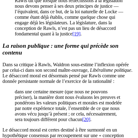
Rawls dit que lorsque nous réfléchissons à la législation
nous devons penser à ses deux principes de justice —
l’équivalent, dans ce but, de la loi naturelle de Locke —
comme étant déjà établis, comme quelque chose qui
engage déjà les législateurs. La législature, dans la
conception de Rawls, n’est pas un lieu de désaccord
fondamental quant à la justice
[19]
.
La raison publique : une forme qui précède son
contenu
Dans sa critique à Rawls, Waldron sous-estime l’inflexion opérée
par celui-ci dans son second maître-ouvrage,
Libéralisme politique
.
Le désaccord moral est désormais pensé par Rawls comme une
donnée persistante normale de l’exercice de la rationalité :
dans une certaine mesure (que nous ne pouvons
préciser), la manière dont nous évaluons les preuves et
pondérons les valeurs politiques et morales est modelée
par notre expérience totale, l’ensemble de ce que nous
avons vécu jusqu’à présent ; or cela, nécessairement,
sera toujours différent pour chacun
[20]
.
Le désaccord moral est certes destiné à être surmonté en un
hypothétique consensus par recoupement sur une « conception