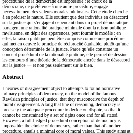
procédurale de la démocratie est impossible : le choix de la
démocratie, de préférence à une autre procédure, engage
nécessairement des valeurs morales minimales. Cette étude cherche
à en préciser la nature. Elle soutient que des individus en désaccord
sur la justice qui s’engagent cependant dans un projet démocratique
partagent une rationalité pratique minimale dont la raison publique
rawlsienne, en dépit des apparences, peut fournir le modèle ; en
effet, la raison publique peut être comprise comme une procédure
qui met en oeuvre le principe de réciprocité équitable, plutôt qu’une
conception déterminée de la justice. Parce qu’elle constitue un
concept procédural de la rationalité pratique, elle permet de dessiner
les contours d’une théorie de la démocratie ancrée dans le désaccord
sur la justice — et non pas seulement sur le bien.
Abstract
Theories of disagreement object to attempts to found normative
primary principles of democracy, on the model of the famous
Rawlsian principles of justice, that they misconceive the depth of
moral disagreement. Along that line of reasoning, democracy is
precisely the adequate procedure to decide on dispute, so that it
cannot be constrained by a set of rights once and for all stated.
However, a full-fledged procedural conception of democracy is
impossible: the choice of democracy, rather than that of another
procedure, entails a minimal core of moral values. This study aims at