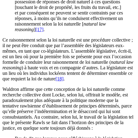
possession de réponses de droit naturel à ces questions
[touchant le droit de propriété, les fruits du travail, etc.]
et par conséquent ne peuvent se sentir contraints par ces
réponses, à moins qu’ils ne conduisent effectivement un
raisonnement selon la loi naturelle [
natural law
reasoning
]
[17]
.
Ce raisonnement selon la loi naturelle est une procédure collective ;
il ne peut être conduit que par l’assemblée des législateurs eux-
mêmes, en tant que co-législateurs. L’assemblée législative, écrit-il,
est un lieu où pour la première fois se présente pour eux l’occasion
formelle de conduire leur raisonnement de loi naturelle (
natural law
reasoning
) à haute voix et en compagnie d’autres. La législature est
un lieu où les individus lockéens tentent de déterminer ensemble ce
que requiert la loi de nature
[18]
.
Waldron affirme que cette conception de la loi naturelle comme
recherche collective dont Locke, selon lui, offrirait le modèle, est
paradoxalement plus adéquate à la politique moderne que la
tentative rawlsienne d’établissement de principes déterminés, parce
qu’elle préserve l’indétermination et le désaccord qui lui sont
consubstantiels. Au contraire, selon lui, le travail de la législation tel
que le présente Rawls se fait dans l’horizon des principes de la
justice, en quelque sorte toujours déjà donnés :