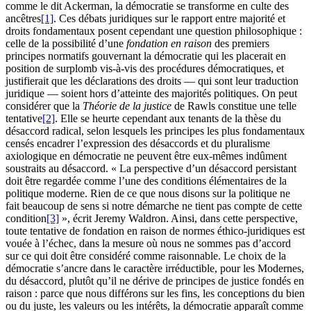
comme le dit Ackerman, la démocratie se transforme en culte des
ancêtres
[1]
. Ces débats juridiques sur le rapport entre majorité et
droits fondamentaux posent cependant une question philosophique :
celle de la possibilité d’une
fondation en raison
des premiers
principes normatifs gouvernant la démocratie qui les placerait en
position de surplomb vis-à-vis des procédures démocratiques, et
justifierait que les déclarations des droits — qui sont leur traduction
juridique — soient hors d’atteinte des majorités politiques. On peut
considérer que la
Théorie de la justice
de Rawls constitue une telle
tentative
[2]
. Elle se heurte cependant aux tenants de la thèse du
désaccord radical, selon lesquels les principes les plus fondamentaux
censés encadrer l’expression des désaccords et du pluralisme
axiologique en démocratie ne peuvent être eux-mêmes indûment
soustraits au désaccord. « La perspective d’un désaccord persistant
doit être regardée comme l’une des conditions élémentaires de la
politique moderne. Rien de ce que nous disons sur la politique ne
fait beaucoup de sens si notre démarche ne tient pas compte de cette
condition
[3]
», écrit Jeremy Waldron. Ainsi, dans cette perspective,
toute tentative de fondation en raison de normes éthico-juridiques est
vouée à l’échec, dans la mesure où nous ne sommes pas d’accord
sur ce qui doit être considéré comme raisonnable. Le choix de la
démocratie s’ancre dans le caractère irréductible, pour les Modernes,
du désaccord, plutôt qu’il ne dérive de principes de justice fondés en
raison : parce que nous différons sur les fins, les conceptions du bien
ou du juste, les valeurs ou les intérêts, la démocratie apparaît comme