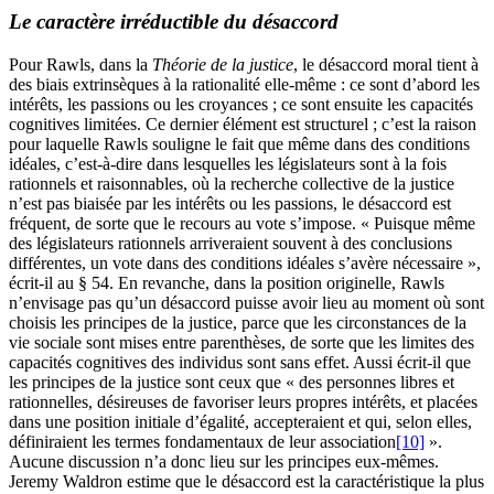
Le caractère irréductible du désaccord
Pour Rawls, dans la
Théorie de la justice
, le désaccord moral tient à
des biais extrinsèques à la rationalité elle-même : ce sont d’abord les
intérêts, les passions ou les croyances ; ce sont ensuite les capacités
cognitives limitées. Ce dernier élément est structurel ; c’est la raison
pour laquelle Rawls souligne le fait que même dans des conditions
idéales, c’est-à-dire dans lesquelles les législateurs sont à la fois
rationnels et raisonnables, où la recherche collective de la justice
n’est pas biaisée par les intérêts ou les passions, le désaccord est
fréquent, de sorte que le recours au vote s’impose. « Puisque même
des législateurs rationnels arriveraient souvent à des conclusions
différentes, un vote dans des conditions idéales s’avère nécessaire »,
écrit-il au §
54
. En revanche, dans la position originelle, Rawls
n’envisage pas qu’un désaccord puisse avoir lieu au moment où sont
choisis les principes de la justice, parce que les circonstances de la
vie sociale sont mises entre parenthèses, de sorte que les limites des
capacités cognitives des individus sont sans effet. Aussi écrit-il que
les principes de la justice sont ceux que « des personnes libres et
rationnelles, désireuses de favoriser leurs propres intérêts, et placées
dans une position initiale d’égalité, accepteraient et qui, selon elles,
définiraient les termes fondamentaux de leur association
[10]
».
Aucune discussion n’a donc lieu sur les principes eux-mêmes.
Jeremy Waldron estime que le désaccord est la caractéristique la plus