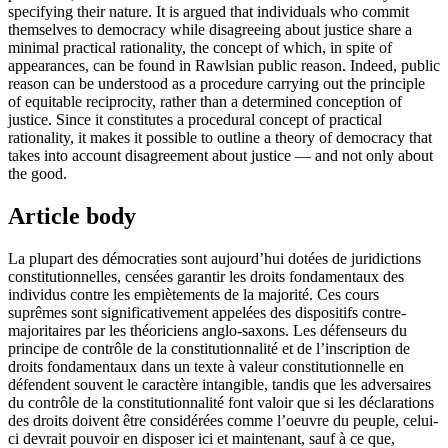
specifying their nature. It is argued that individuals who commit
themselves to democracy while disagreeing about justice share a
minimal practical rationality, the concept of which, in spite of
appearances, can be found in Rawlsian public reason. Indeed, public
reason can be understood as a procedure carrying out the principle
of equitable reciprocity, rather than a determined conception of
justice. Since it constitutes a procedural concept of practical
rationality, it makes it possible to outline a theory of democracy that
takes into account disagreement about justice — and not only about
the good.
Article body
La plupart des démocraties sont aujourd’hui dotées de juridictions
constitutionnelles, censées garantir les droits fondamentaux des
individus contre les empiètements de la majorité. Ces cours
suprêmes sont significativement appelées des dispositifs contre-
majoritaires par les théoriciens anglo-saxons. Les défenseurs du
principe de contrôle de la constitutionnalité et de l’inscription de
droits fondamentaux dans un texte à valeur constitutionnelle en
défendent souvent le caractère intangible, tandis que les adversaires
du contrôle de la constitutionnalité font valoir que si les déclarations
des droits doivent être considérées comme l’oeuvre du peuple, celui-
ci devrait pouvoir en disposer ici et maintenant, sauf à ce que,