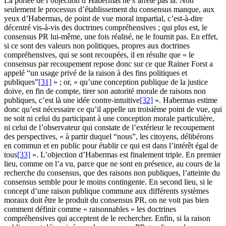
La portée de l’objection d’Habermas ne s’arrête pas là. Non
seulement le processus d’établissement du consensus manque, aux
yeux d’Habermas, de point de vue moral impartial, c’est-à-dire
décentré vis-à-vis des doctrines compréhensives ; qui plus est, le
consensus PR lui-même, une fois réalisé, ne le fournit pas. En effet,
si ce sont des valeurs non politiques, propres aux doctrines
compréhensives, qui se sont recoupées, il en résulte que « le
consensus par recoupement repose donc sur ce que Rainer Forst a
appelé “un usage privé de la raison à des fins politiques et
publiques”
[31]
» ; or, « qu’une conception publique de la justice
doive, en fin de compte, tirer son autorité morale de raisons non
publiques, c’est là une idée contre-intuitive
[32]
». Habermas estime
donc qu’est nécessaire ce qu’il appelle un troisième point de vue, qui
ne soit ni celui du participant à une conception morale particulière,
ni celui de l’observateur qui constate de l’extérieur le recoupement
des perspectives, « à partir duquel “nous”, les citoyens, délibérons
en commun et en public pour établir ce qui est dans l’intérêt égal de
tous
[33]
». L’objection d’Habermas est finalement triple. En premier
lieu, comme on l’a vu, parce que ne sont en présence, au cours de la
recherche du consensus, que des raisons non publiques, l’atteinte du
consensus semble pour le moins contingente. En second lieu, si le
concept d’une raison publique commune aux différents systèmes
moraux doit être le produit du consensus PR, on ne voit pas bien
comment définir comme « raisonnables » les doctrines
compréhensives qui acceptent de le rechercher. Enfin, si la raison