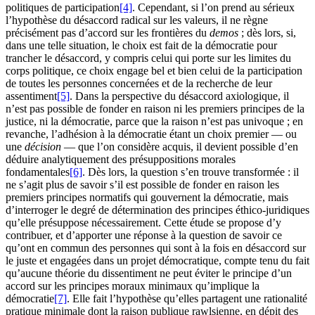
politiques de participation
[4]
. Cependant, si l’on prend au sérieux
l’hypothèse du désaccord radical sur les valeurs, il ne règne
précisément pas d’accord sur les frontières du
demos
; dès lors, si,
dans une telle situation, le choix est fait de la démocratie pour
trancher le désaccord, y compris celui qui porte sur les limites du
corps politique, ce choix engage bel et bien celui de la participation
de toutes les personnes concernées et de la recherche de leur
assentiment
[5]
. Dans la perspective du désaccord axiologique, il
n’est pas possible de fonder en raison ni les premiers principes de la
justice, ni la démocratie, parce que la raison n’est pas univoque ; en
revanche, l’adhésion à la démocratie étant un choix premier — ou
une
décision
— que l’on considère acquis, il devient possible d’en
déduire analytiquement des présuppositions morales
fondamentales
[6]
. Dès lors, la question s’en trouve transformée : il
ne s’agit plus de savoir s’il est possible de fonder en raison les
premiers principes normatifs qui gouvernent la démocratie, mais
d’interroger le degré de détermination des principes éthico-juridiques
qu’elle présuppose nécessairement. Cette étude se propose d’y
contribuer, et d’apporter une réponse à la question de savoir ce
qu’ont en commun des personnes qui sont à la fois en désaccord sur
le juste et engagées dans un projet démocratique, compte tenu du fait
qu’aucune théorie du dissentiment ne peut éviter le principe d’un
accord sur les principes moraux minimaux qu’implique la
démocratie
[7]
. Elle fait l’hypothèse qu’elles partagent une rationalité
pratique minimale dont la raison publique rawlsienne, en dépit des