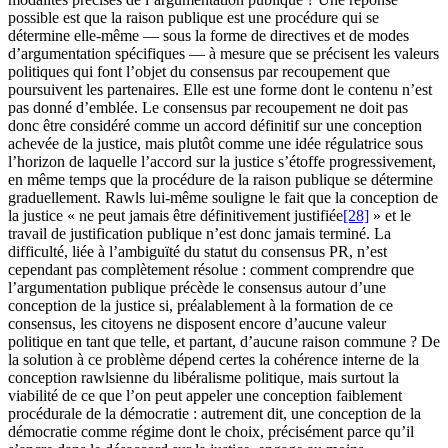
possible est que la raison publique est une procédure qui se
détermine elle-même — sous la forme de directives et de modes
d’argumentation spécifiques — à mesure que se précisent les valeurs
politiques qui font l’objet du consensus par recoupement que
poursuivent les partenaires. Elle est une forme dont le contenu n’est
pas donné d’emblée. Le consensus par recoupement ne doit pas
donc être considéré comme un accord définitif sur une conception
achevée de la justice, mais plutôt comme une idée régulatrice sous
l’horizon de laquelle l’accord sur la justice s’étoffe progressivement,
en même temps que la procédure de la raison publique se détermine
graduellement. Rawls lui-même souligne le fait que la conception de
la justice « ne peut jamais être définitivement justifiée
[28]
» et le
travail de justification publique n’est donc jamais terminé. La
difficulté, liée à l’ambiguïté du statut du consensus PR, n’est
cependant pas complètement résolue : comment comprendre que
l’argumentation publique précède le consensus autour d’une
conception de la justice si, préalablement à la formation de ce
consensus, les citoyens ne disposent encore d’aucune valeur
politique en tant que telle, et partant, d’aucune raison commune ? De
la solution à ce problème dépend certes la cohérence interne de la
conception rawlsienne du libéralisme politique, mais surtout la
viabilité de ce que l’on peut appeler une conception faiblement
procédurale de la démocratie : autrement dit, une conception de la
démocratie comme régime dont le choix, précisément parce qu’il