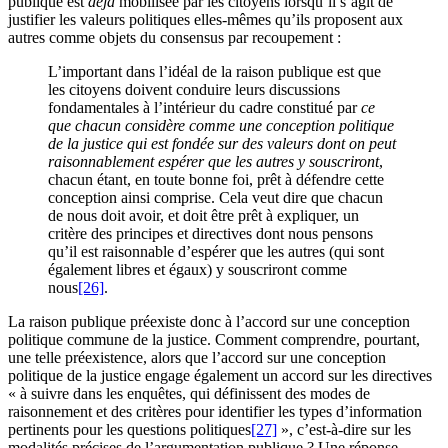
publique est
déjà
mobilisée par les citoyens lorsqu’il s’agit de
justifier les valeurs politiques elles-mêmes qu’ils proposent aux
autres comme objets du consensus par recoupement :
L’important dans l’idéal de la raison publique est que
les citoyens doivent conduire leurs discussions
fondamentales à l’intérieur du cadre constitué par
ce
que chacun considère comme une conception politique
de la justice qui est fondée sur des valeurs dont on peut
raisonnablement espérer que les autres y souscriront
,
chacun étant, en toute bonne foi, prêt à défendre cette
conception ainsi comprise. Cela veut dire que chacun
de nous doit avoir, et doit être prêt à expliquer, un
critère des principes et directives dont nous pensons
qu’il est raisonnable d’espérer que les autres (qui sont
également libres et égaux) y souscriront comme
nous
[26]
.
La raison publique préexiste donc à l’accord sur une conception
politique commune de la justice. Comment comprendre, pourtant,
une telle préexistence, alors que l’accord sur une conception
politique de la justice engage également un accord sur les directives
« à suivre dans les enquêtes, qui définissent des modes de
raisonnement et des critères pour identifier les types d’information
pertinents pour les questions politiques
[27]
», c’est-à-dire sur les
modalités précises de l’argumentation publique ? Une réponse