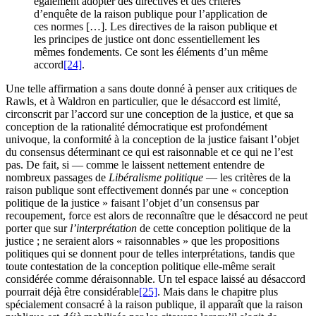
également adopter des directives et des critères
d’enquête de la raison publique pour l’application de
ces normes […]. Les directives de la raison publique et
les principes de justice ont donc essentiellement les
mêmes fondements. Ce sont les éléments d’un même
accord
[24]
.
Une telle affirmation a sans doute donné à penser aux critiques de
Rawls, et à Waldron en particulier, que le désaccord est limité,
circonscrit par l’accord sur une conception de la justice, et que sa
conception de la rationalité démocratique est profondément
univoque, la conformité à la conception de la justice faisant l’objet
du consensus déterminant ce qui est raisonnable et ce qui ne l’est
pas. De fait, si — comme le laissent nettement entendre de
nombreux passages de
Libéralisme politique
— les critères de la
raison publique sont effectivement donnés par une « conception
politique de la justice » faisant l’objet d’un consensus par
recoupement, force est alors de reconnaître que le désaccord ne peut
porter que sur
l’interprétation
de cette conception politique de la
justice ; ne seraient alors « raisonnables » que les propositions
politiques qui se donnent pour de telles interprétations, tandis que
toute contestation de la conception politique elle-même serait
considérée comme déraisonnable. Un tel espace laissé au désaccord
pourrait déjà être considérable
[25]
. Mais dans le chapitre plus
spécialement consacré à la raison publique, il apparaît que la raison