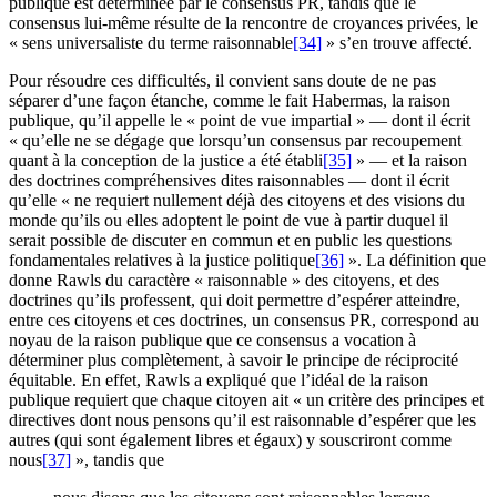
publique est déterminée par le consensus PR, tandis que le
consensus lui-même résulte de la rencontre de croyances privées, le
« sens universaliste du terme raisonnable
[34]
» s’en trouve affecté.
Pour résoudre ces difficultés, il convient sans doute de ne pas
séparer d’une façon étanche, comme le fait Habermas, la raison
publique, qu’il appelle le « point de vue impartial » — dont il écrit
« qu’elle ne se dégage que lorsqu’un consensus par recoupement
quant à la conception de la justice a été établi
[35]
» — et la raison
des doctrines compréhensives dites raisonnables — dont il écrit
qu’elle « ne requiert nullement déjà des citoyens et des visions du
monde qu’ils ou elles adoptent le point de vue à partir duquel il
serait possible de discuter en commun et en public les questions
fondamentales relatives à la justice politique
[36]
». La définition que
donne Rawls du caractère « raisonnable » des citoyens, et des
doctrines qu’ils professent, qui doit permettre d’espérer atteindre,
entre ces citoyens et ces doctrines, un consensus PR, correspond au
noyau de la raison publique que ce consensus a vocation à
déterminer plus complètement, à savoir le principe de réciprocité
équitable. En effet, Rawls a expliqué que l’idéal de la raison
publique requiert que chaque citoyen ait « un critère des principes et
directives dont nous pensons qu’il est raisonnable d’espérer que les
autres (qui sont également libres et égaux) y souscriront comme
nous
[37]
», tandis que