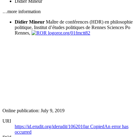
Didier Mineur
…more information
Didier Mineur
Maître de conférences (HDR) en philosophie
politique, Institut d’études politiques de Rennes
Sciences Po
Rennes,
ror.org/01fmctt82
Online publication: July 9, 2019
URI
https://id.erudit.org/iderudit/1062010ar
Copied
An error has
occurred