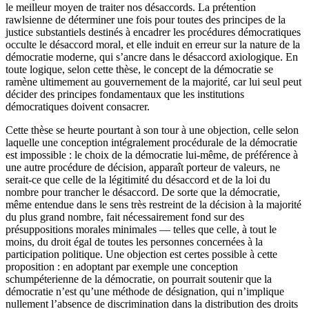
le meilleur moyen de traiter nos désaccords. La prétention
rawlsienne de déterminer une fois pour toutes des principes de la
justice substantiels destinés à encadrer les procédures démocratiques
occulte le désaccord moral, et elle induit en erreur sur la nature de la
démocratie moderne, qui s’ancre dans le désaccord axiologique. En
toute logique, selon cette thèse, le concept de la démocratie se
ramène ultimement au gouvernement de la majorité, car lui seul peut
décider des principes fondamentaux que les institutions
démocratiques doivent consacrer.
Cette thèse se heurte pourtant à son tour à une objection, celle selon
laquelle une conception intégralement procédurale de la démocratie
est impossible : le choix de la démocratie lui-même, de préférence à
une autre procédure de décision, apparaît porteur de valeurs, ne
serait-ce que celle de la légitimité du désaccord et de la loi du
nombre pour trancher le désaccord. De sorte que la démocratie,
même entendue dans le sens très restreint de la décision à la majorité
du plus grand nombre, fait nécessairement fond sur des
présuppositions morales minimales — telles que celle, à tout le
moins, du droit égal de toutes les personnes concernées à la
participation politique. Une objection est certes possible à cette
proposition : en adoptant par exemple une conception
schumpéterienne de la démocratie, on pourrait soutenir que la
démocratie n’est qu’une méthode de désignation, qui n’implique
nullement l’absence de discrimination dans la distribution des droits