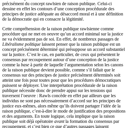
précisément du concept rawlsien de raison publique. Celui-ci
dessine en effet les contours d’une conception procédurale des
principes de justice adéquate au désaccord moral et à une définition
de la démocratie qui en consacre la légitimité.
Cette compréhension de la raison publique rawlsienne comme
procédure qui ne met en oeuvre qu’un accord minimal sur la justice
ne va évidemment pas de soi. En effet, de nombreux passages de
Libéralisme politique
laissent penser que la raison publique est un
concept précisément déterminé qui présuppose un accord substantiel
sur la justice. C’est le cas, en particulier, de ceux qui présentent le
consensus par recoupement autour d’une conception de la justice
comme la
base
à partir de laquelle l’argumentation selon les canons
de la raison publique devient possible, comme s’il fallait que le
consensus sur des principes de justice précisément déterminés soit
atteint une fois pour toutes pour que les procédures démocratiques
puissent se déployer. Une interprétation procédurale de la raison
publique nécessite donc de prendre appui sur les tensions qui
traversent l’oeuvre : Rawls concède en effet par ailleurs que les
individus ne sont pas nécessairement d’accord sur les principes de
justice eux-mêmes, alors même qu’ils doivent partager l’idée de la
raison publique, c’est-à-dire le mode de justification des propositions
et des arguments. En toute logique, cela implique que la raison
publique soit déjà opératoire
avant
la formation du consensus par
recoupement, et c’est bien ce que d’autres passages laissent