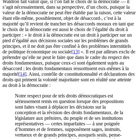
Waldron fait valoir que, si l’on fait le choix de la démocratie — il
s’agit nécessairement, dans sa perspective, d’un choix, puisque la
valeur de la démocratie ne peut être établie par la raison, cette valeur
étant elle-même, possiblement, objet de désaccord-, c’est à la
majorité qu’il revient de trancher les désaccords moraux en tant que
le choix de la démocratie est aussi le choix de l’égalité du droit à
participer : « le droit à la démocratie est un droit à participer sur un
pied d’égalité aux décisions sociales sur les problèmes de grands
principes, et il ne doit pas être confiné à des problèmes interstitiels
de politique économique ou sociale
[13]
». Il est par ailleurs exclu de
prétendre qu’elle ne peut le faire que dans le cadre du respect des
droits fondamentaux, puisque ceux-ci sont également sujets au
désaccord ; les droits fondamentaux ressortissent eux-mêmes à la
majorité
[14]
. Ainsi, contrôle de constitutionnalité et déclarations des
droits qui priment la volonté majoritaire sont en réalité une atteinte
au droit à la démocratie :
Notre respect pour de tels droits démocratiques est
sérieusement remis en question lorsque des propositions
sont faites visant à déplacer les décisions sur la
conception et la révision des droits fondamentaux, de la
législature aux prétoires, du peuple et de ses institutions
représentatives — certes imparfaites — à une poignée
d’hommes et de femmes, supposément sages, instruits,
vertueux et de grands principes, auxquels seuls, pense-