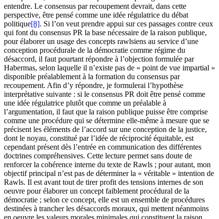
entendre. Le consensus par recoupement devrait, dans cette
perspective, être pensé comme une idée régulatrice du débat
politique
[8]
. Si l’on veut prendre appui sur ces passages contre ceux
qui font du consensus PR la base nécessaire de la raison publique,
pour élaborer un usage des concepts rawlsiens au service d’une
conception procédurale de la démocratie comme régime du
désaccord, il faut pourtant répondre à l’objection formulée par
Habermas, selon laquelle il n’existe pas de « point de vue impartial »
disponible préalablement à la formation du consensus par
recoupement. Afin d’y répondre, je formulerai l’hypothèse
interprétative suivante : si le consensus PR doit être pensé comme
une idée régulatrice plutôt que comme un préalable à
l’argumentation, il faut que la raison publique puisse être comprise
comme une procédure qui se détermine elle-même à mesure que se
précisent les éléments de l’accord sur une conception de la justice,
dont le noyau, constitué par l’idée de réciprocité équitable, est
cependant présent dès l’entrée en communication des différentes
doctrines compréhensives. Cette lecture permet sans doute de
renforcer la cohérence interne du texte de Rawls ; pour autant, mon
objectif principal n’est pas de déterminer la « véritable » intention de
Rawls. Il est avant tout de tirer profit des tensions internes de son
oeuvre pour élaborer un concept faiblement procédural de la
démocratie ; selon ce concept, elle est un ensemble de procédures
destinées à trancher les désaccords moraux, qui mettent néanmoins
en oeuvre les valeurs morales minimales qui constituent la raison