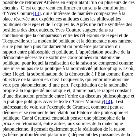
possible de retrouver Athènes en empruntant l’un ou plusieurs de ces
chemins. C’est ce que vient confirmer en un sens la contribution
d’Yves Couture
[13]
, qui s’intéresse de manière comparative à la
place réservée aux expériences antiques dans les philosophies
politiques de Hegel et de Tocqueville. Après une riche synthèse des
positions des deux auteurs, Yves Couture suggère dans sa
conclusion que la comparaison entre les réflexions de Hegel et de
Tocqueville sur la modernité politique et la démocratie nous ramène
sur le plan bien plus fondamental du problème platonicien du
rapport entre philosophie et politique. L’appréciation positive de la
démocratie nécessite de sortir des coordonnées du platonisme
politique, pour lequel la réalisation de la raison se comprend comme
une mise au pas de la politique à la normativité philosophique. D’où,
chez Hegel, la subordination de la démocratie à l’État comme figure
objective de la raison et, chez Tocqueville, qui emprunte alors une
voix peu platonicienne, d’une part, l’explicitation de la rationalité
propre à la logique démocratique et, d’autre part, le rappel constant
d’une distinction profonde entre l’ordre du discours philosophique et
la pratique politique. Avec le texte d’Omer Moussaly
[14]
, il est
intéressant de voir, sur l’exemple de Gramsci, comment peut se
dénouer et se renouer le lien établi par Platon entre philosophie et
politique. Car si Gramsci entendait penser une philosophie de la
praxis
en retournant, entre autres, aux sources de la dialectique
platonicienne, il pensait également que la réalisation de la raison
(schème profondément platonicien) dépendait des puissances de la