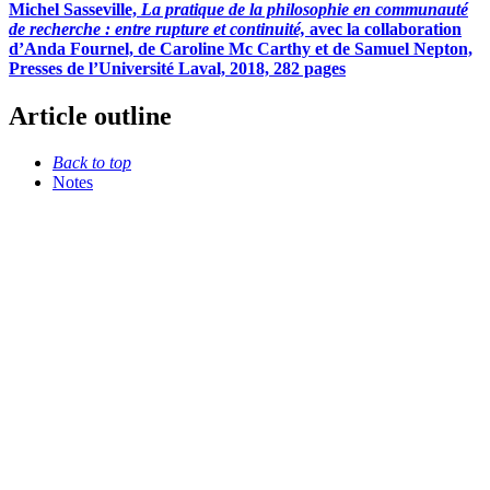
Michel Sasseville,
La pratique de la philosophie en communauté
de recherche : entre rupture et continuité,
avec la collaboration
d’Anda Fournel, de Caroline Mc Carthy et de Samuel Nepton,
Presses de l’Université Laval, 2018, 282 pages
Article outline
Back to top
Notes