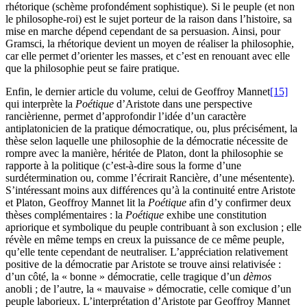
rhétorique (schème profondément sophistique). Si le peuple (et non
le philosophe-roi) est le sujet porteur de la raison dans l’histoire, sa
mise en marche dépend cependant de sa persuasion. Ainsi, pour
Gramsci, la rhétorique devient un moyen de réaliser la philosophie,
car elle permet d’orienter les masses, et c’est en renouant avec elle
que la philosophie peut se faire pratique.
Enfin, le dernier article du volume, celui de Geoffroy Mannet
[15]
qui interprète la
Poétique
d’Aristote dans une perspective
rancièrienne, permet d’approfondir l’idée d’un caractère
antiplatonicien de la pratique démocratique, ou, plus précisément, la
thèse selon laquelle une philosophie de la démocratie nécessite de
rompre avec la manière, héritée de Platon, dont la philosophie se
rapporte à la politique (c’est-à-dire sous la forme d’une
surdétermination ou, comme l’écrirait Rancière, d’une mésentente).
S’intéressant moins aux différences qu’à la continuité entre Aristote
et Platon, Geoffroy Mannet lit la
Poétique
afin d’y confirmer deux
thèses complémentaires : la
Poétique
exhibe une constitution
apriorique et symbolique du peuple contribuant à son exclusion ; elle
révèle en même temps en creux la puissance de ce même peuple,
qu’elle tente cependant de neutraliser. L’appréciation relativement
positive de la démocratie par Aristote se trouve ainsi relativisée :
d’un côté, la « bonne » démocratie, celle tragique d’un
dèmos
anobli ; de l’autre, la « mauvaise » démocratie, celle comique d’un
peuple laborieux. L’interprétation d’Aristote par Geoffroy Mannet