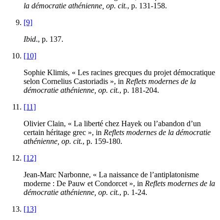
la démocratie athénienne, op. cit.
, p.
131
-
158
.
[9]
Ibid
., p.
137
.
[10]
Sophie Klimis, « Les racines grecques du projet démocratique
selon Cornelius Castoriadis », in
Reflets modernes de la
démocratie athénienne, op. cit.
, p.
181
-
204
.
[11]
Olivier Clain, « La liberté chez Hayek ou l’abandon d’un
certain héritage grec », in
Reflets modernes de la démocratie
athénienne, op. cit.
, p.
159
-
180
.
[12]
Jean-Marc Narbonne, « La naissance de l’antiplatonisme
moderne : De Pauw et Condorcet », in
Reflets modernes de la
démocratie athénienne, op. cit.
, p.
1
-
24
.
[13]