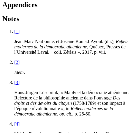
Appendices
Notes
[1]
Jean-Marc Narbonne, et Josiane Boulad-Ayoub (dir.),
Reflets
modernes de la démocratie athénienne
, Québec, Presses de
l’Université Laval, « coll. Zêtêsis »,
2017
, p. viii.
[2]
Idem
.
[3]
Hans-Jürgen Lüsebrink
,
« Mably et la démocratie athénienne.
Relecture de la philosophie ancienne dans l’ouvrage
Des
droits et des devoirs du citoyen
(
1758
/
1789
) et son impact à
l’époque révolutionnaire », in
Reflets modernes de la
démocratie athénienne
,
op. cit.
, p.
25
-
50
.
[4]