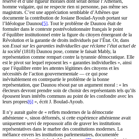
réserve et d’une rigueur morales dont serait dénué l’Athénien,
homme vulgaire, qui ne respecte rien ni personne, pas même ses
magistrats. C’est une appréciation semblable d’Athènes que
documente la contribution de Josiane Boulad-Ayoub portant sur
l’Idéologue Daunou
[5]
. Tout le problème de Daunou était de
formuler dans le contexte postrévolutionnaire français le point
d’équilibre institutionnel entre la figure du citoyen émergeant de la
Révolution et la garantie de droits individuels par l’État. Or, dans
son
Essai sur les garanties individuelles que réclame l’état actuel de
la société
(
1818
) Daunou pose, comme le faisait Mably, la
représentation comme rempart contre la tyrannie démocratique. Elle
est le pivot sur lequel reposent les « garanties individuelles », ainsi
que l’équilibre entre les attentes légitimes des citoyens et les
nécessités de l’action gouvernementale — ce qui pose
inévitablement en contrepartie le problème de la bonne
représentation, que Daunou résout par un argument moral : « les
électeurs devront prendre soin de choisir des représentants tels qu’ils
épousent leurs intérêts communs au point de les confondre avec les
leurs propres
[6]
», écrit J. Boulad-Ayoub.
Il n’y aurait guère de « reflets modernes de la démocratie
athénienne », sinon déformés, si cette expérience athénienne avait
uniquement servi de repoussoir afin de graver les institutions
représentatives dans le marbre des constitutions modernes. La
méfiance envers les institutions parlementaires, documentée