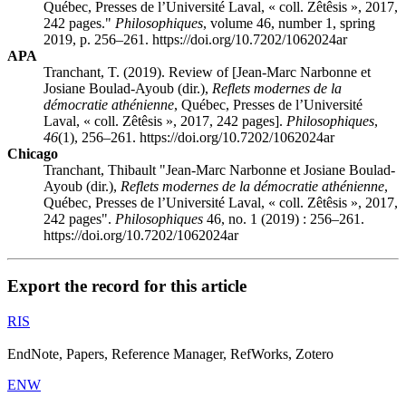
Québec, Presses de l’Université Laval, « coll. Zêtêsis », 2017,
242 pages."
Philosophiques
, volume 46, number 1, spring
2019, p. 256–261. https://doi.org/10.7202/1062024ar
APA
Tranchant, T. (2019). Review of [Jean-Marc Narbonne et
Josiane Boulad-Ayoub (dir.),
Reflets modernes de la
démocratie athénienne
, Québec, Presses de l’Université
Laval, « coll. Zêtêsis », 2017, 242 pages].
Philosophiques
,
46
(1), 256–261. https://doi.org/10.7202/1062024ar
Chicago
Tranchant, Thibault "Jean-Marc Narbonne et Josiane Boulad-
Ayoub (dir.),
Reflets modernes de la démocratie athénienne
,
Québec, Presses de l’Université Laval, « coll. Zêtêsis », 2017,
242 pages".
Philosophiques
46, no. 1 (2019) : 256–261.
https://doi.org/10.7202/1062024ar
Export the record for this article
RIS
EndNote, Papers, Reference Manager, RefWorks, Zotero
ENW