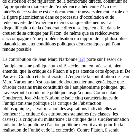
de distorsion et de figuration de la démocratie directe, constitutif de
l’appropriation moderne de l’expérience athénienne ? Un des
intérêts de ce volume est de documenter transversalement le rôle de
la figure platonicienne dans ce processus d’occultation et de
redécouverte de l’expérience démocratique athénienne. La
disqualification de la démocratie directe se loge en effet dans le
creuset de sa critique par Platon, de même que sa redécouverte
s’accompagne d’une problématisation du rapport de la philosophie
platonicienne aux conditions politiques démocratiques qui l’ont
rendue possible.
La contribution de Jean-Marc Narbonne
[12]
porte sur l’essor de
e
l’antiplatonisme politique au
xviii
siècle, tout en précisant, bien
entendu, que la critique de Platon n’a pas attendu cette époque ni De
Pauw et Condorcet afin d’exister. L’enjeu de la contribution de Jean-
Marc Narbonne n’est pas tant de documenter une généalogie que
d’isoler certains traits constitutifs de l’antiplatonisme politique, qui
traverseront la modernité politique jusqu’à nous. Commentant
Condorcet, Jean-Marc Narbonne isole cinq caractéristiques de
l’antiplatonisme politique : la critique de l’abstraction
philosophique ; la valorisation des aspirations individuelles au
bonheur ; la critique des attributions statutaires (les classes, les
castes) ; la critique du militarisme ; la critique de la surdétermination
unitaire de la politique (l’action politique devrait avoir pour fin la
réalisation de l’unité et de la concorde). Contre Platon, il serait