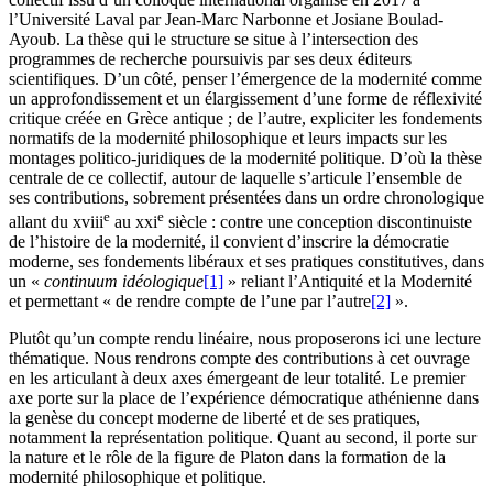
l’Université Laval par Jean-Marc Narbonne et Josiane Boulad-
Ayoub. La thèse qui le structure se situe à l’intersection des
programmes de recherche poursuivis par ses deux éditeurs
scientifiques. D’un côté, penser l’émergence de la modernité comme
un approfondissement et un élargissement d’une forme de réflexivité
critique créée en Grèce antique ; de l’autre, expliciter les fondements
normatifs de la modernité philosophique et leurs impacts sur les
montages politico-juridiques de la modernité politique. D’où la thèse
centrale de ce collectif, autour de laquelle s’articule l’ensemble de
ses contributions, sobrement présentées dans un ordre chronologique
e
e
allant du
xviii
au
xxi
siècle : contre une conception discontinuiste
de l’histoire de la modernité, il convient d’inscrire la démocratie
moderne, ses fondements libéraux et ses pratiques constitutives, dans
un «
continuum idéologique
[1]
» reliant l’Antiquité et la Modernité
et permettant « de rendre compte de l’une par l’autre
[2]
».
Plutôt qu’un compte rendu linéaire, nous proposerons ici une lecture
thématique. Nous rendrons compte des contributions à cet ouvrage
en les articulant à deux axes émergeant de leur totalité. Le premier
axe porte sur la place de l’expérience démocratique athénienne dans
la genèse du concept moderne de liberté et de ses pratiques,
notamment la représentation politique. Quant au second, il porte sur
la nature et le rôle de la figure de Platon dans la formation de la
modernité philosophique et politique.