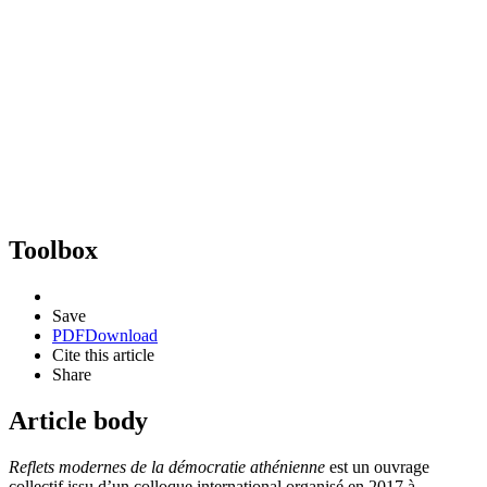
Toolbox
Save
PDF
Download
Cite this article
Share
Article body
Reflets modernes de la démocratie athénienne
est un ouvrage
collectif issu d’un colloque international organisé en
2017
à