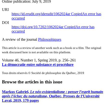
Online publication: July 9, 2019
URI
https://id.erudit.org/iderudit/1062024ar
Copied
An error has
occurred
DOI
https://doi.org/10.7202/1062024ar
Copied
An error has
occurred
A review of the journal
Philosophiques
This article is a review of another work such as a book or a film. The original
work discussed here is not available on this platform.
Volume 46, Number 1, Spring 2019
, p. 256–261
La démocratie entre substance et procédure
Tous droits réservés © Société de philosophie du Québec, 2019
Browse the articles in this issue
Markus Gabriel,
Le néo-existentialisme : penser l’esprit humain
après l’échec du naturalisme,
Québec, Presses de l’Université
Laval, 2019, 179 pages