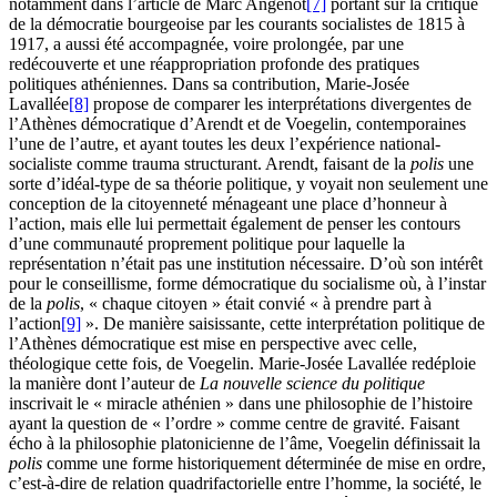
notamment dans l’article de Marc Angenot
[7]
portant sur la critique
de la démocratie bourgeoise par les courants socialistes de
1815
à
1917
, a aussi été accompagnée, voire prolongée, par une
redécouverte et une réappropriation profonde des pratiques
politiques athéniennes. Dans sa contribution, Marie-Josée
Lavallée
[8]
propose de comparer les interprétations divergentes de
l’Athènes démocratique d’Arendt et de Voegelin, contemporaines
l’une de l’autre, et ayant toutes les deux l’expérience national-
socialiste comme trauma structurant. Arendt, faisant de la
polis
une
sorte d’idéal-type de sa théorie politique, y voyait non seulement une
conception de la citoyenneté ménageant une place d’honneur à
l’action, mais elle lui permettait également de penser les contours
d’une communauté proprement politique pour laquelle la
représentation n’était pas une institution nécessaire. D’où son intérêt
pour le conseillisme, forme démocratique du socialisme où, à l’instar
de la
polis
, « chaque citoyen » était convié « à prendre part à
l’action
[9]
». De manière saisissante, cette interprétation politique de
l’Athènes démocratique est mise en perspective avec celle,
théologique cette fois, de Voegelin. Marie-Josée Lavallée redéploie
la manière dont l’auteur de
La nouvelle science du politique
inscrivait le « miracle athénien » dans une philosophie de l’histoire
ayant la question de « l’ordre » comme centre de gravité. Faisant
écho à la philosophie platonicienne de l’âme, Voegelin définissait la
polis
comme une forme historiquement déterminée de mise en ordre,
c’est-à-dire de relation quadrifactorielle entre l’homme, la société, le