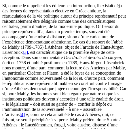
Si, comme le rappellent les éditeurs en introduction, il existait déjà
des formes de représentation élective en Grèce antique, la
réarticulation de la vie politique autour du principe représentatif peut
raisonnablement être désignée comme une des caractéristiques
centrales, parmi d’autres, de la modernité politique. Or l’essor du
principe représentatif a, dans un premier temps, souvent été
accompagné d’une mise à distance, sinon d’une caricature, de
l’expérience démocratique athénienne. Le cas du rapport de l’abbé
de Mably (
1709
-
1785
) à Athènes, objet de l’article de Hans-Jürgen
Lüsenbrick
[3]
, est caractéristique de la première étape de cette
réception. Dans son commentaire
Des droits et devoirs du citoyen
,
écrit en
1758
et publié posthume en
1789
, Hans-Jürgen Lüsenbrick
nous montre, d’une part, comment la lecture des Anciens par Mably,
en particulier Cicéron et Platon, a été le foyer de sa conception de
l’autonomie comme souveraineté de la loi et, d’autre part, comment
le républicanisme représentatif mablien se construit contre l’image
d’une Athènes démocratique jugée encourager l’irresponsabilité. Car
si, pour Mably, les hommes sont bien égaux par nature et que les
institutions politiques doivent s’accorder à une telle égalité de droit,
« le législateur » doit aussi se garder de « confier le dépôt ou
l’administration de la souveraineté » à une « assemblée
d’artisans
[4]
», comme cela aurait été le cas à Athènes, qui, ce
faisant, se serait précipitée à sa perte. Mably préféra donc Sparte à
Athènes ; le Lacédémonien, frugal, voire austère, dispose d’une