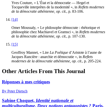
Yves Couture, « L’État et la démocratie — Hegel et
Tocqueville interprètes de la modernité », in
Reflets modernes
de la démocratie athénienne, op. cit.
, p.
83
-
106
.
[14]
Omer Moussaly, « Le philosophe démocrate : rhétorique et
philosophie chez Machiavel et Gramsci », in
Reflets modernes
de la démocratie athénienne, op. cit.
, p.
107
-
130
.
[15]
Geoffroy Mannet, « Lire
La Poétique
d’Aristote à l’aune de
Jacques Rancière : anarchie et démocratie », in
Reflets
modernes de la démocratie athénienne, op. cit.
, p.
205
-
224
.
Other Articles From This Journal
Réponses à mes critiques
By Peter Dietsch
Sabine Choquet,
Identité nationale et
multiculturalisme. Deux notions antagonistes ?
Paris,