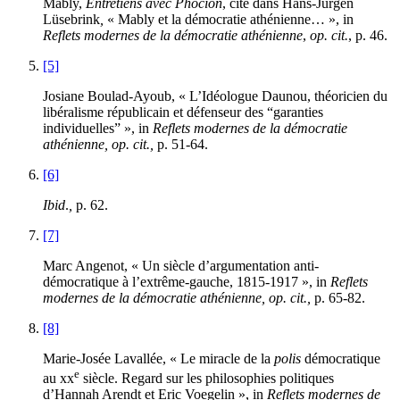
Mably,
Entretiens avec Phocion
, cité dans Hans-Jürgen
Lüsebrink
,
« Mably et la démocratie athénienne… », in
Reflets modernes de la démocratie athénienne
,
op. cit.
, p.
46
.
[5]
Josiane Boulad-Ayoub, « L’Idéologue Daunou, théoricien du
libéralisme républicain et défenseur des “garanties
individuelles” », in
Reflets modernes de la démocratie
athénienne, op. cit.,
p.
51
-
64
.
[6]
Ibid
.
,
p.
62
.
[7]
Marc Angenot, « Un siècle d’argumentation anti-
démocratique à l’extrême-gauche,
1815
-
1917
», in
Reflets
modernes de la démocratie athénienne, op. cit.,
p.
65
-
82
.
[8]
Marie-Josée Lavallée, « Le miracle de la
polis
démocratique
e
au
xx
siècle. Regard sur les philosophies politiques
d’Hannah Arendt et Eric Voegelin », in
Reflets modernes de