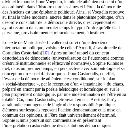
divin et le monde. Pour Voegelin, le miracle athénien est celui d’un
accord inédit dans l’histoire entre les âmes et l’être ; la démocratie
des Anciens est une épiphanie politique. Ainsi, si Voegelin retrouve
au final la thèse moderne, ancrée dans le platonisme politique, d’un
désordre constitutif de la démocratie directe, c’est cependant en
ayant reconnu dans un premier temps le type d’ordre qu’elle était
parvenue, provisoirement et miraculeusement, à instituer.
Le texte de Marie-Josée Lavallée est suivi d’une deuxième
interprétation politique, voisine de celle d’Arendt, à savoir celle de
Cornelius Castoriadis
[10]
. Après un bref rappel du concept
castoriadien de démocratie (universalisation de l’autonomie comme
créativité institutionnelle et réflexivité normative), Sophie Klimis le
met, dans un premier temps, en perspective avec son ontologie et sa
conception du « social-historique ». Pour Castoriadis, en effet,
l’essor de la démocratie athénienne est conditionné, sur le plan
« social-historique », par la réception d’un « imaginaire » du chaos,
préparé en amont par la poésie hésiodique et homérique et, sur le
plan proprement ontologique, par une indétermination de l’être en sa
totalité. Car, pour Castoriadis, retrouvant en cela Aristote, il n’y
aurait nulle contingence de l’agir ni de responsabilité politique,
éléments sur lesquels reposent l’action démocratique et la mise en
commun des opinions, si l’être était universellement déterminé.
Sophie Klimis poursuit son commentaire en présentant
l’interprétation castoriadienne des institutions démocratiques