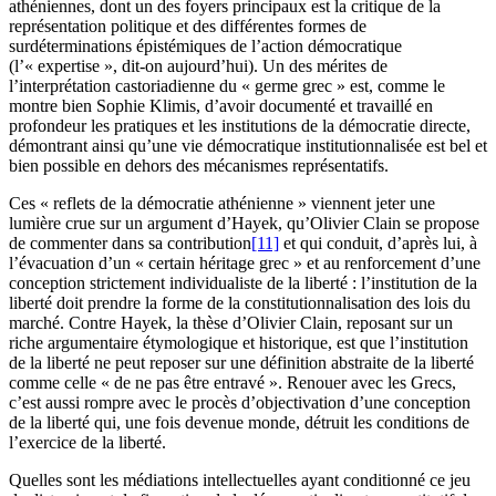
athéniennes, dont un des foyers principaux est la critique de la
représentation politique et des différentes formes de
surdéterminations épistémiques de l’action démocratique
(l’« expertise », dit-on aujourd’hui). Un des mérites de
l’interprétation castoriadienne du « germe grec » est, comme le
montre bien Sophie Klimis, d’avoir documenté et travaillé en
profondeur les pratiques et les institutions de la démocratie directe,
démontrant ainsi qu’une vie démocratique institutionnalisée est bel et
bien possible en dehors des mécanismes représentatifs.
Ces « reflets de la démocratie athénienne » viennent jeter une
lumière crue sur un argument d’Hayek, qu’Olivier Clain se propose
de commenter dans sa contribution
[11]
et qui conduit, d’après lui, à
l’évacuation d’un « certain héritage grec » et au renforcement d’une
conception strictement individualiste de la liberté : l’institution de la
liberté doit prendre la forme de la constitutionnalisation des lois du
marché. Contre Hayek, la thèse d’Olivier Clain, reposant sur un
riche argumentaire étymologique et historique, est que l’institution
de la liberté ne peut reposer sur une définition abstraite de la liberté
comme celle « de ne pas être entravé ». Renouer avec les Grecs,
c’est aussi rompre avec le procès d’objectivation d’une conception
de la liberté qui, une fois devenue monde, détruit les conditions de
l’exercice de la liberté.
Quelles sont les médiations intellectuelles ayant conditionné ce jeu