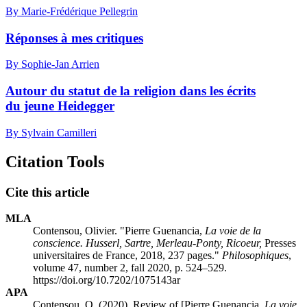
By Marie-Frédérique Pellegrin
Réponses à mes critiques
By Sophie-Jan Arrien
Autour du statut de la religion dans les écrits
du jeune Heidegger
By Sylvain Camilleri
Citation Tools
Cite this article
MLA
Contensou, Olivier. "Pierre Guenancia,
La voie de la
conscience. Husserl, Sartre, Merleau-Ponty, Ricoeur,
Presses
universitaires de France, 2018, 237 pages."
Philosophiques
,
volume 47, number 2, fall 2020, p. 524–529.
https://doi.org/10.7202/1075143ar
APA
Contensou, O. (2020). Review of [Pierre Guenancia,
La voie