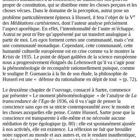
propre de constitution, qui se distribue entre les choses perçues et les
choses vécues. Dans le domaine de la perception, autrui pose un
e
problème particulièrement épineux à Husserl, il fera l’objet de la V
des
Méditations cartésiennes
, dont l’auteur analyse précisément
l’aspect aporétique. En effet, l’intentionnalité de l’autre m’échappe.
Autrui ne peut m’être qu’apprésenté par un transfert analogique à
partir de moi. Les
egos
forment certes une communauté, mais c’est
une communauté monadique. Cependant, cette communauté, cette
humanité culturelle européenne est en crise comme va le montrer la
Krisis
de 1935. Le point de départ galiléen de la science européenne
nous a progressivement éloignés du
Lebenswelt
qu’il va s’agir pour
la phénoménologie de reconquérir rationnellement puisque, comme
le souligne P. Guenancia à la fin de son étude, la philosophie de
Husserl est une « défense du rationalisme en dépit de tout » (p. 72).
Le deuxième chapitre de l’ouvrage, consacré à Sartre, commence
par présenter « Le moment phénoménologique » de l’analyse de
La
transcendance de l’Ego
de 1936, où il va s’agir de penser la
conscience sans
ego
en sa stricte contemporanéité avec le monde et
les choses auxquelles elle pense. Contre Husserl, Sartre pose que la
conscience est transparente à elle-même et ne nécessite aucune
médiation de type égologique (p. 80) : elle est spontanément ajustée
à nos activités, elle est existence. La réflexion ne fait que brouiller
notre rapport au monde et aux autres et, en le rendant inauthentique,