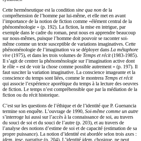
Cette herméneutique est la condition
sine qua non
de la
compréhension de l’homme par lui-même, et elle met en avant
l’importance de la notion de fiction comme «élément central de la
phénoménologie » (p. 192). La fiction, la mise en intrigue, par
exemple dans le cadre du roman, peut nous en apprendre beaucoup
sur nous-mêmes, puisque l’homme doit pouvoir se raconter soi-
même comme un texte susceptible de variations imaginatives. Cette
phénoménologie de l’imagination va se déployer dans
La métaphore
vive
(1975), et dans les trois volumes de
Temps et récit
(1983-1985).
Il s’agit de centrer la phénoménologie sur l’imagination active dont
le rôle « est de voir la chose comme possible autrement » (p. 197). Il
faut susciter la variation imaginative. La conscience imageante et la
conscience du temps sont liées, comme le montrera
Temps et récit
qui associe l’expérience aporétique du temps à la lecture des oeuvres
de fiction. Le temps n’est compréhensible que par la médiation de la
fiction ou du récit historique.
C’est sur les questions de l’éthique et de l’identité que P. Guenancia
termine son enquête. L’ouvrage de 1990,
Soi-même comme un autre
s’interroge lui aussi sur l’accès à la connaissance de soi, au travers
du souci de soi et du souci de l’autre (p. 203), et au travers de
l’analyse des notions d’estime de soi et de capacité (estimation de sa
propre puissance). La notion d’identité est abordée selon trois axes :
idem
,
ipse
, narrative (p. 204). L’identité
idem
, chosique, ne peut