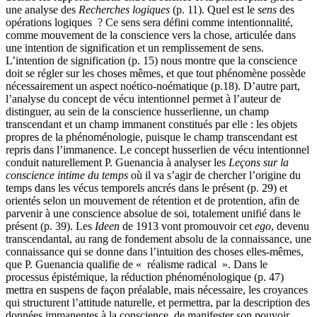
une analyse des
Recherches logiques
(p. 11). Quel est le
sens
des
opérations logiques ? Ce sens sera défini comme intentionnalité,
comme mouvement de la conscience vers la chose, articulée dans
une intention de signification et un remplissement de sens.
L’intention de signification (p. 15) nous montre que la conscience
doit se régler sur les choses mêmes, et que tout phénomène possède
nécessairement un aspect noético-noématique (p.18). D’autre part,
l’analyse du concept de vécu intentionnel permet à l’auteur de
distinguer, au sein de la conscience husserlienne, un champ
transcendant et un champ immanent constitués par elle : les objets
propres de la phénoménologie, puisque le champ transcendant est
repris dans l’immanence. Le concept husserlien de vécu intentionnel
conduit naturellement P. Guenancia à analyser les
Leçons sur la
conscience intime du temps
où il va s’agir de chercher l’origine du
temps dans les vécus temporels ancrés dans le présent (p. 29) et
orientés selon un mouvement de rétention et de protention, afin de
parvenir à une conscience absolue de soi, totalement unifié dans le
présent (p. 39). Les
Ideen
de 1913 vont promouvoir cet
ego
, devenu
transcendantal, au rang de fondement absolu de la connaissance, une
connaissance qui se donne dans l’intuition des choses elles-mêmes,
que P. Guenancia qualifie de « réalisme radical ». Dans le
processus épistémique, la réduction phénoménologique (p. 47)
mettra en suspens de façon préalable, mais nécessaire, les croyances
qui structurent l’attitude naturelle, et permettra, par la description des
données immanentes à la conscience, de manifester son pouvoir