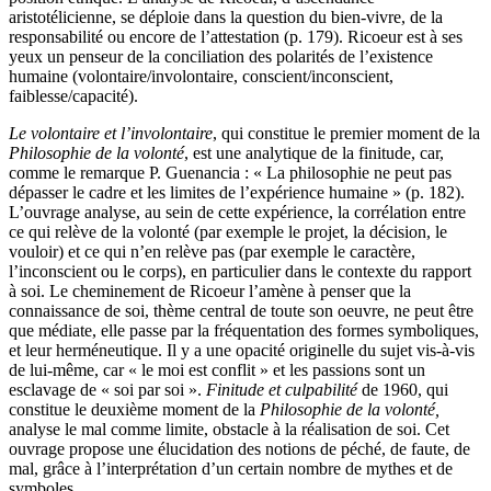
aristotélicienne, se déploie dans la question du bien-vivre, de la
responsabilité ou encore de l’attestation (p. 179). Ricoeur est à ses
yeux un penseur de la conciliation des polarités de l’existence
humaine (volontaire/involontaire, conscient/inconscient,
faiblesse/capacité).
Le volontaire et l’involontaire
, qui constitue le premier moment de la
Philosophie de la volonté
, est une analytique de la finitude, car,
comme le remarque P. Guenancia : « La philosophie ne peut pas
dépasser le cadre et les limites de l’expérience humaine » (p. 182).
L’ouvrage analyse, au sein de cette expérience, la corrélation entre
ce qui relève de la volonté (par exemple le projet, la décision, le
vouloir) et ce qui n’en relève pas (par exemple le caractère,
l’inconscient ou le corps), en particulier dans le contexte du rapport
à soi. Le cheminement de Ricoeur l’amène à penser que la
connaissance de soi, thème central de toute son oeuvre, ne peut être
que médiate, elle passe par la fréquentation des formes symboliques,
et leur herméneutique. Il y a une opacité originelle du sujet vis-à-vis
de lui-même, car « le moi est conflit » et les passions sont un
esclavage de « soi par soi ».
Finitude et culpabilité
de 1960, qui
constitue le deuxième moment de la
Philosophie de la volonté,
analyse le mal comme limite, obstacle à la réalisation de soi. Cet
ouvrage propose une élucidation des notions de péché, de faute, de
mal, grâce à l’interprétation d’un certain nombre de mythes et de
symboles.