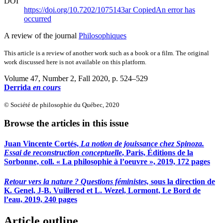
DOI
https://doi.org/10.7202/1075143ar
Copied
An error has
occurred
A review of the journal
Philosophiques
This article is a review of another work such as a book or a film. The original
work discussed here is not available on this platform.
Volume 47, Number 2, Fall 2020
, p. 524–529
Derrida
en cours
© Société de philosophie du Québec, 2020
Browse the articles in this issue
Juan Vincente Cortés,
La notion de jouissance chez Spinoza.
Essai de reconstruction conceptuelle
, Paris, Éditions de la
Sorbonne, coll. « La philosophie à l’oeuvre », 2019, 172 pages
Retour vers la nature ? Questions féministes,
sous la direction de
K. Genel, J-B. Vuillerod et L. Wezel, Lormont, Le Bord de
l’eau, 2019, 240 pages
Article outline