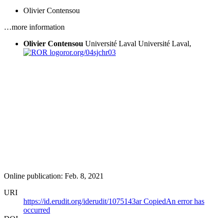
Olivier Contensou
…more information
Olivier Contensou
Université Laval
Université Laval,
ror.org/04sjchr03
Online publication: Feb. 8, 2021
URI
https://id.erudit.org/iderudit/1075143ar
Copied
An error has
occurred