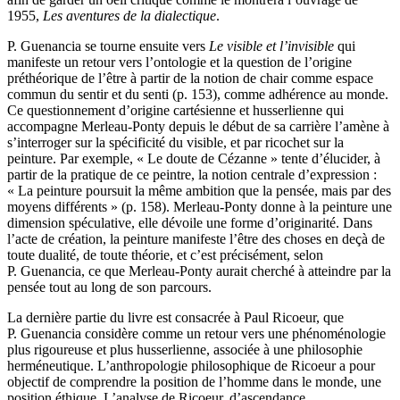
1955,
Les aventures de la dialectique
.
P. Guenancia se tourne ensuite vers
Le visible et l’invisible
qui
manifeste un retour vers l’ontologie et la question de l’origine
préthéorique de l’être à partir de la notion de chair comme espace
commun du sentir et du senti (p. 153), comme adhérence au monde.
Ce questionnement d’origine cartésienne et husserlienne qui
accompagne Merleau-Ponty depuis le début de sa carrière l’amène à
s’interroger sur la spécificité du visible, et par ricochet sur la
peinture. Par exemple, « Le doute de Cézanne » tente d’élucider, à
partir de la pratique de ce peintre, la notion centrale d’expression :
« La peinture poursuit la même ambition que la pensée, mais par des
moyens différents » (p. 158). Merleau-Ponty donne à la peinture une
dimension spéculative, elle dévoile une forme d’originarité. Dans
l’acte de création, la peinture manifeste l’être des choses en deçà de
toute dualité, de toute théorie, et c’est précisément, selon
P. Guenancia, ce que Merleau-Ponty aurait cherché à atteindre par la
pensée tout au long de son parcours.
La dernière partie du livre est consacrée à Paul Ricoeur, que
P. Guenancia considère comme un retour vers une phénoménologie
plus rigoureuse et plus husserlienne, associée à une philosophie
herméneutique. L’anthropologie philosophique de Ricoeur a pour
objectif de comprendre la position de l’homme dans le monde, une
position éthique. L’analyse de Ricoeur, d’ascendance