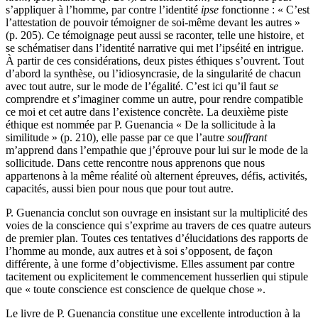
s’appliquer à l’homme, par contre l’identité
ipse
fonctionne : « C’est
l’attestation de pouvoir témoigner de soi-même devant les autres »
(p. 205). Ce témoignage peut aussi se raconter, telle une histoire, et
se schématiser dans l’identité narrative qui met l’ipséité en intrigue.
À partir de ces considérations, deux pistes éthiques s’ouvrent. Tout
d’abord la synthèse, ou l’idiosyncrasie, de la singularité de chacun
avec tout autre, sur le mode de l’égalité. C’est ici qu’il faut
se
comprendre et
s
’imaginer comme un autre, pour rendre compatible
ce moi et cet autre dans l’existence concrète. La deuxième piste
éthique est nommée par P. Guenancia « De la sollicitude à la
similitude » (p. 210), elle passe par ce que l’autre
souffrant
m’apprend dans l’empathie que j’éprouve pour lui sur le mode de la
sollicitude. Dans cette rencontre nous apprenons que nous
appartenons à la même réalité où alternent épreuves, défis, activités,
capacités, aussi bien pour nous que pour tout autre.
P. Guenancia conclut son ouvrage en insistant sur la multiplicité des
voies de la conscience qui s’exprime au travers de ces quatre auteurs
de premier plan. Toutes ces tentatives d’élucidations des rapports de
l’homme au monde, aux autres et à soi s’opposent, de façon
différente, à une forme d’objectivisme. Elles assument par contre
tacitement ou explicitement le commencement husserlien qui stipule
que « toute conscience est conscience de quelque chose ».
Le livre de P. Guenancia constitue une excellente introduction à la