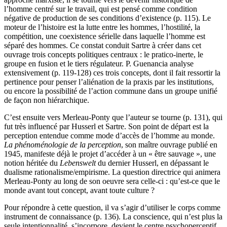
l’homme centré sur le travail, qui est pensé comme condition
négative de production de ses conditions d’existence (p. 115). Le
moteur de l’histoire est la lutte entre les hommes, l’hostilité, la
compétition, une coexistence sérielle dans laquelle l’homme est
séparé des hommes. Ce constat conduit Sartre à créer dans cet
ouvrage trois concepts politiques centraux : le pratico-inerte, le
groupe en fusion et le tiers régulateur. P. Guenancia analyse
extensivement (p. 119-128) ces trois concepts, dont il fait ressortir la
pertinence pour penser l’aliénation de la praxis par les institutions,
ou encore la possibilité de l’action commune dans un groupe unifié
de façon non hiérarchique.
C’est ensuite vers Merleau-Ponty que l’auteur se tourne (p. 131), qui
fut très influencé par Husserl et Sartre. Son point de départ est la
perception entendue comme mode d’accès de l’homme au monde.
La phénoménologie de la perception
, son maître ouvrage publié en
1945, manifeste déjà le projet d’accéder à un « être sauvage », une
notion héritée du
Lebenswelt
du dernier Husserl, en dépassant le
dualisme rationalisme/empirisme. La question directrice qui animera
Merleau-Ponty au long de son oeuvre sera celle-ci : qu’est-ce que le
monde avant tout concept, avant toute culture ?
Pour répondre à cette question, il va s’agir d’utiliser le corps comme
instrument de connaissance (p. 136). La conscience, qui n’est plus la
seule intentionnalité, s’incorpore, devient le centre psychoperceptif.