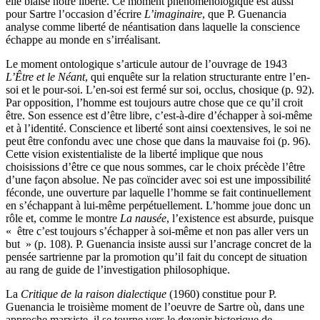
elle biaise notre liberté. Ce moment phénoménologique est aussi
pour Sartre l’occasion d’écrire
L’imaginaire
, que P. Guenancia
analyse comme liberté de néantisation dans laquelle la conscience
échappe au monde en s’irréalisant.
Le moment ontologique s’articule autour de l’ouvrage de 1943
L’Être et le Néant
, qui enquête sur la relation structurante entre l’en-
soi et le pour-soi. L’en-soi est fermé sur soi, occlus, chosique (p. 92).
Par opposition, l’homme est toujours autre chose que ce qu’il croit
être. Son essence est d’être libre, c’est-à-dire d’échapper à soi-même
et à l’identité. Conscience et liberté sont ainsi coextensives, le soi ne
peut être confondu avec une chose que dans la mauvaise foi (p. 96).
Cette vision existentialiste de la liberté implique que nous
choisissions d’être ce que nous sommes, car le choix précède l’être
d’une façon absolue. Ne pas coïncider avec soi est une impossibilité
féconde, une ouverture par laquelle l’homme se fait continuellement
en s’échappant à lui-même perpétuellement. L’homme joue donc un
rôle et, comme le montre
La nausée
, l’existence est absurde, puisque
« être c’est toujours s’échapper à soi-même et non pas aller vers un
but » (p. 108). P. Guenancia insiste aussi sur l’ancrage concret de la
pensée sartrienne par la promotion qu’il fait du concept de situation
au rang de guide de l’investigation philosophique.
La
Critique de la raison dialectique
(1960) constitue pour P.
Guenancia le troisième moment de l’oeuvre de Sartre où, dans une
approche marxiste, il se tourne vers le devenir historique de