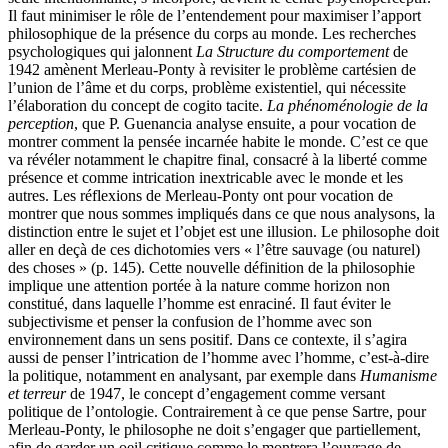
Il faut minimiser le rôle de l’entendement pour maximiser l’apport
philosophique de la présence du corps au monde. Les recherches
psychologiques qui jalonnent
La Structure du comportement
de
1942 amènent Merleau-Ponty à revisiter le problème cartésien de
l’union de l’âme et du corps, problème existentiel, qui nécessite
l’élaboration du concept de cogito tacite.
La phénoménologie de la
perception
, que P. Guenancia analyse ensuite, a pour vocation de
montrer comment la pensée incarnée habite le monde. C’est ce que
va révéler notamment le chapitre final, consacré à la liberté comme
présence et comme intrication inextricable avec le monde et les
autres. Les réflexions de Merleau-Ponty ont pour vocation de
montrer que nous sommes impliqués dans ce que nous analysons, la
distinction entre le sujet et l’objet est une illusion. Le philosophe doit
aller en deçà de ces dichotomies vers « l’être sauvage (ou naturel)
des choses » (p. 145). Cette nouvelle définition de la philosophie
implique une attention portée à la nature comme horizon non
constitué, dans laquelle l’homme est enraciné. Il faut éviter le
subjectivisme et penser la confusion de l’homme avec son
environnement dans un sens positif. Dans ce contexte, il s’agira
aussi de penser l’intrication de l’homme avec l’homme, c’est-à-dire
la politique, notamment en analysant, par exemple dans
Humanisme
et terreur
de 1947, le concept d’engagement comme versant
politique de l’ontologie. Contrairement à ce que pense Sartre, pour
Merleau-Ponty, le philosophe ne doit s’engager que partiellement,
afin de garder un oeil critique comme le montrera l’ouvrage de