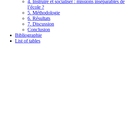
4. Instruire et socialiser : missions inséparables de
l’école ?
5. Méthodologie
6. Résultats
7. Discussion
Conclusion
Bibliographie
List of tables