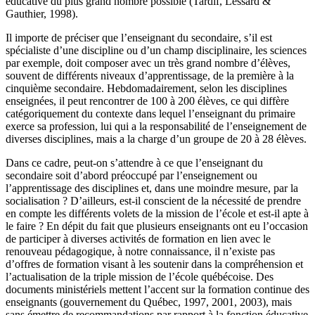
éducative du plus grand nombre possible (Tardif, Lessard &
Gauthier, 1998).
Il importe de préciser que l’enseignant du secondaire, s’il est
spécialiste d’une discipline ou d’un champ disciplinaire, les sciences
par exemple, doit composer avec un très grand nombre d’élèves,
souvent de différents niveaux d’apprentissage, de la première à la
cinquième secondaire. Hebdomadairement, selon les disciplines
enseignées, il peut rencontrer de 100 à 200 élèves, ce qui diffère
catégoriquement du contexte dans lequel l’enseignant du primaire
exerce sa profession, lui qui a la responsabilité de l’enseignement de
diverses disciplines, mais a la charge d’un groupe de 20 à 28 élèves.
Dans ce cadre, peut-on s’attendre à ce que l’enseignant du
secondaire soit d’abord préoccupé par l’enseignement ou
l’apprentissage des disciplines et, dans une moindre mesure, par la
socialisation ? D’ailleurs, est-il conscient de la nécessité de prendre
en compte les différents volets de la mission de l’école et est-il apte à
le faire ? En dépit du fait que plusieurs enseignants ont eu l’occasion
de participer à diverses activités de formation en lien avec le
renouveau pédagogique, à notre connaissance, il n’existe pas
d’offres de formation visant à les soutenir dans la compréhension et
l’actualisation de la triple mission de l’école québécoise. Des
documents ministériels mettent l’accent sur la formation continue des
enseignants (gouvernement du Québec, 1997, 2001, 2003), mais
sans émettre de recommandations par rapport à la fonction éducative