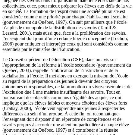
inégalée des savoirs dans l’organisation matérielle et sociale de nos
collectivités, et ce, pour mieux préparer les élèves aux défis de la vie
en société. La formation de l’esprit dans une société pluraliste est
considérée comme une priorité pour chaque établissement scolaire
(gouvernement du Québec, 1997). On sait par ailleurs que l’école
n’a plus le monopole de la distribution des savoirs (Tardif &
Lessard, 2001), mais aussi que, face à la prolifération des savoirs,
l’enseignant doit jouir d’une certaine liberté conceptuelle (Tochon,
2006) pour critiquer et interpréter ceux qui sont considérés comme
essentiels par le ministère de l’Éducation.
Le Conseil supérieur de l’éducation (CSE), dans un avis sur
l’appropriation de la réforme à l’école secondaire (gouvernement du
Québec, 2003), rappelle l’imbrication de l’instruction et de la
socialisation à l’école. Il met alors en exergue la mission de l’école
au regard de la préparation des jeunes à devenir des citoyens
autonomes et responsables, de la promotion du vivre-ensemble et de
l’exclusion due à une maîtrise insuffisante des savoirs. Tout en
poursuivant des objectifs communs d’égalité des acquis, ce qui
implique que les élèves faibles et moyens côtoient des élèves forts
(Crahay, 2000), l’école veut apprendre aux jeunes à respecter les
différences au sein d’un groupe. À cette fin, on reconnaît que
l’enseignant doit disposer d’un répertoire de compétences et de
savoirs propres à accorder une attention particulière à chaque élève
(gouvernement du Québec, 1997) et à contribuer à la réussite