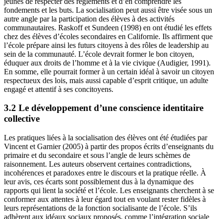
jeunes de respecter des règlements et d’en comprendre les
fondements et les buts. La socialisation peut aussi être visée sous un
autre angle par la participation des élèves à des activités
communautaires. Raskoff et Sundeen (1998) en ont étudié les effets
chez des élèves d’écoles secondaires en Californie. Ils affirment que
l’école prépare ainsi les futurs citoyens à des rôles de leadership au
sein de la communauté. L’école devrait former le bon citoyen,
éduquer aux droits de l’homme et à la vie civique (Audigier, 1991).
En somme, elle pourrait former à un certain idéal à savoir un citoyen
respectueux des lois, mais aussi capable d’esprit critique, un adulte
engagé et attentif à ses concitoyens.
3.2 Le développement d’une conscience identitaire
collective
Les pratiques liées à la socialisation des élèves ont été étudiées par
Vincent et Garnier (2005) à partir des propos écrits d’enseignants du
primaire et du secondaire et sous l’angle de leurs schèmes de
raisonnement. Les auteurs observent certaines contradictions,
incohérences et paradoxes entre le discours et la pratique réelle. À
leur avis, ces écarts sont possiblement dus à la dynamique des
rapports qui lient la société et l’école. Les enseignants cherchent à se
conformer aux attentes à leur égard tout en voulant rester fidèles à
leurs représentations de la fonction socialisante de l’école. S’ils
adhèrent aux idéaux sociaux proposés, comme l’intégration sociale