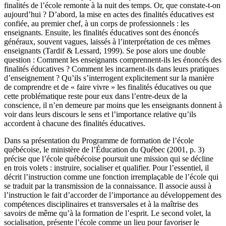
finalités de l’école remonte à la nuit des temps. Or, que constate-t-on
aujourd’hui ? D’abord, la mise en actes des finalités éducatives est
confiée, au premier chef, à un corps de professionnels : les
enseignants. Ensuite, les finalités éducatives sont des énoncés
généraux, souvent vagues, laissés à l’interprétation de ces mêmes
enseignants (Tardif & Lessard, 1999). Se pose alors une double
question : Comment les enseignants comprennent-ils les énoncés des
finalités éducatives ? Comment les incarnent-ils dans leurs pratiques
d’enseignement ? Qu’ils s’interrogent explicitement sur la manière
de comprendre et de « faire vivre » les finalités éducatives ou que
cette problématique reste pour eux dans l’entre-deux de la
conscience, il n’en demeure par moins que les enseignants donnent à
voir dans leurs discours le sens et l’importance relative qu’ils
accordent à chacune des finalités éducatives.
Dans sa présentation du Programme de formation de l’école
québécoise, le ministère de l’Éducation du Québec (2001, p. 3)
précise que l’école québécoise poursuit une mission qui se décline
en trois volets : instruire, socialiser et qualifier. Pour l’essentiel, il
décrit l’instruction comme une fonction irremplaçable de l’école qui
se traduit par la transmission de la connaissance. Il associe aussi à
l’instruction le fait d’accorder de l’importance au développement des
compétences disciplinaires et transversales et à la maîtrise des
savoirs de même qu’à la formation de l’esprit. Le second volet, la
socialisation, présente l’école comme un lieu pour favoriser le