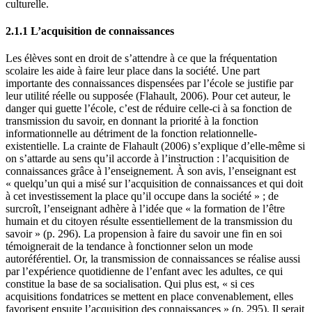
culturelle.
2.1.1 L’acquisition de connaissances
Les élèves sont en droit de s’attendre à ce que la fréquentation
scolaire les aide à faire leur place dans la société. Une part
importante des connaissances dispensées par l’école se justifie par
leur utilité réelle ou supposée (Flahault, 2006). Pour cet auteur, le
danger qui guette l’école, c’est de réduire celle-ci à sa fonction de
transmission du savoir, en donnant la priorité à la fonction
informationnelle au détriment de la fonction relationnelle-
existentielle. La crainte de Flahault (2006) s’explique d’elle-même si
on s’attarde au sens qu’il accorde à l’instruction : l’acquisition de
connaissances grâce à l’enseignement. À son avis, l’enseignant est
« quelqu’un qui a misé sur l’acquisition de connaissances et qui doit
à cet investissement la place qu’il occupe dans la société » ; de
surcroît, l’enseignant adhère à l’idée que « la formation de l’être
humain et du citoyen résulte essentiellement de la transmission du
savoir » (p. 296). La propension à faire du savoir une fin en soi
témoignerait de la tendance à fonctionner selon un mode
autoréférentiel. Or, la transmission de connaissances se réalise aussi
par l’expérience quotidienne de l’enfant avec les adultes, ce qui
constitue la base de sa socialisation. Qui plus est, « si ces
acquisitions fondatrices se mettent en place convenablement, elles
favorisent ensuite l’acquisition des connaissances » (p. 295). Il serait