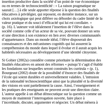
insertion productive dans la société d’un point de vue économique
ou en termes de technoscientificité : « La raison pragmatique ne
saurait […] à elle seule apporter réponse à la question des finalités
éducatives à privilégier, qui reposent, en dernière instance, sur un
choix axiologique qui peut différer ou déborder du cadre limité de la
valeur pratique et du souci d’efficacité qui lui est corollaire. »
(p. 16). L’auteure voit idéalement l’insertion de l’élève dans la
société comme celle d’un acteur de sa vie, pouvant donner un sens
et une direction à son existence en lien avec diverses communautés
d’appartenance. Dans un monde idéal, l’élève disposerait des
connaissances et des mécanismes cognitifs qui lui assurent la
compréhension du monde dans lequel il évolue et il aurait acquis les
habiletés nécessaires au développement d’une identité citoyenne.
Si Gohier (2002a) considère comme prioritaire la détermination des
finalités éducatives en amont des réformes « puisqu’il s’agit d’établir
les fondations sur lesquelles seront construits les currirula » (p. 1),
Bourgeaut (2002) doute de la possibilité d’énoncer des finalités de
l’école qui soient durables et universellement valables. L’intrusion
de la rationalité technoscientifique ainsi que la pluralité et la diversité
des visions en sont partiellement la cause. Ainsi, l’enseignement et
les pratiques des enseignants ne peuvent avoir une direction claire.
L’auteur appelle à un débat démocratique sur la question comme un
moyen de maintenir l’interrogation ouverte, faire place à
l’incertitude, discuter, argumenter et négocier. Un débat mènera à