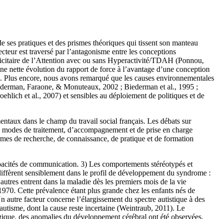
de ses pratiques et des prismes théoriques qui tissent son manteau
teur est traversé par l’antagonisme entre les conceptions
ficitaire de l’Attention avec ou sans Hyperactivité/TDAH (Ponnou,
ne nette évolution du rapport de force à l’avantage d’une conception
ns. Plus encore, nous avons remarqué que les causes environnementales
Biederman, Faraone, & Monuteaux, 2002 ; Biederman et al., 1995 ;
lich et al., 2007) et sensibles au déploiement de politiques et de
taux dans le champ du travail social français. Les débats sur
les modes de traitement, d’accompagnement et de prise en charge
rmes de recherche, de connaissance, de pratique et de formation
 capacités de communication. 3) Les comportements stéréotypés et
 diffèrent sensiblement dans le profil de développement du syndrome :
utres entrent dans la maladie dès les premiers mois de la vie
1970. Cette prévalence étant plus grande chez les enfants nés de
n autre facteur concerne l’élargissement du spectre autistique à des
autisme, dont la cause reste incertaine (Weintraub, 2011). Le
ique, des anomalies du développement cérébral ont été observées,