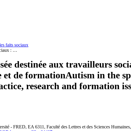
des faits sociaux
ociaux : …
sée destinée aux travailleurs soci
e et de formation
Autism in the spe
ctice, research and formation is
rsité - FRED, EA 6311, Faculté des Lettres et des Sciences Humaines,