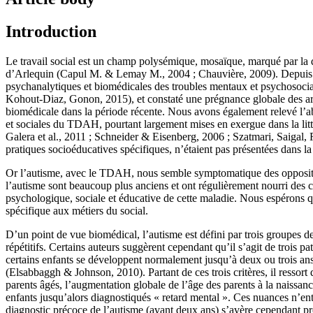
Introduction
Le travail social est un champ polysémique, mosaïque, marqué par la div
d’Arlequin (Capul M. & Lemay M., 2004 ; Chauvière, 2009). Depuis sa 
psychanalytiques et biomédicales des troubles mentaux et psychosoci
Kohout-Diaz, Gonon, 2015), et constaté une prégnance globale des art
biomédicale dans la période récente. Nous avons également relevé l’a
et sociales du TDAH, pourtant largement mises en exergue dans la litt
Galera et al., 2011 ; Schneider & Eisenberg, 2006 ; Szatmari, Saigal,
pratiques socioéducatives spécifiques, n’étaient pas présentées dans la l
Or l’autisme, avec le TDAH, nous semble symptomatique des opposition
l’autisme sont beaucoup plus anciens et ont régulièrement nourri des c
psychologique, sociale et éducative de cette maladie. Nous espérons q
spécifique aux métiers du social.
D’un point de vue biomédical, l’autisme est défini par trois groupes d
répétitifs. Certains auteurs suggèrent cependant qu’il s’agit de trois
certains enfants se développent normalement jusqu’à deux ou trois ans,
(Elsabbaggh & Johnson, 2010). Partant de ces trois critères, il ressor
parents âgés, l’augmentation globale de l’âge des parents à la naissan
enfants jusqu’alors diagnostiqués « retard mental ». Ces nuances n’ent
diagnostic précoce de l’autisme (avant deux ans) s’avère cependant 