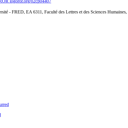
ror.org/02cp04407
sité - FRED, EA 6311, Faculté des Lettres et des Sciences Humaines,
urred
d