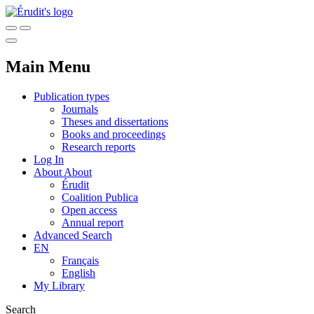
Main Menu
Publication types
Journals
Theses and dissertations
Books and proceedings
Research reports
Log In
About
About
Érudit
Coalition Publica
Open access
Annual report
Advanced Search
EN
Français
English
My Library
Search