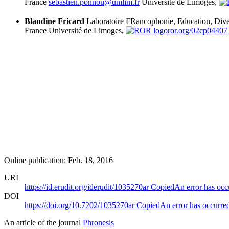
France
sebastien.ponnou@unilim.fr
Université de Limoges,
Blandine Fricard
Laboratoire FRancophonie, Education, Diver
France
Université de Limoges,
ror.org/02cp04407
Online publication: Feb. 18, 2016
URI
https://id.erudit.org/iderudit/1035270ar
Copied
An error has occ
DOI
https://doi.org/10.7202/1035270ar
Copied
An error has occurre
An article of the journal
Phronesis