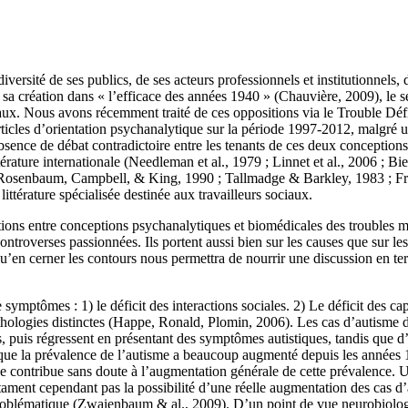
ersité de ses publics, de ses acteurs professionnels et institutionnels, 
création dans « l’efficace des années 1940 » (Chauvière, 2009), le sec
aux. Nous avons récemment traité de ces oppositions via le Trouble Dé
icles d’orientation psychanalytique sur la période 1997-2012, malgré u
bsence de débat contradictoire entre les tenants de ces deux conceptio
érature internationale (Needleman et al., 1979 ; Linnet et al., 2006 ; 
 Rosenbaum, Campbell, & King, 1990 ; Tallmadge & Barkley, 1983 ; Froeh
ittérature spécialisée destinée aux travailleurs sociaux.
s entre conceptions psychanalytiques et biomédicales des troubles men
ontroverses passionnées. Ils portent aussi bien sur les causes que sur 
u’en cerner les contours nous permettra de nourrir une discussion en te
e symptômes : 1) le déficit des interactions sociales. 2) Le déficit des
 pathologies distinctes (Happe, Ronald, Plomin, 2006). Les cas d’autisme
 puis régressent en présentant des symptômes autistiques, tandis que d’a
t que la prévalence de l’autisme a beaucoup augmenté depuis les années 
ce contribue sans doute à l’augmentation générale de cette prévalence. U
ament cependant pas la possibilité d’une réelle augmentation des cas d’
problématique (Zwaienbaum & al., 2009). D’un point de vue neurobiolog