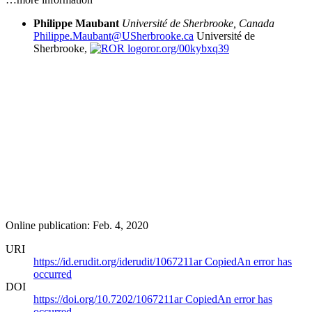
Philippe Maubant
Université de Sherbrooke, Canada
Philippe.Maubant@USherbrooke.ca
Université de
Sherbrooke,
ror.org/00kybxq39
Online publication: Feb. 4, 2020
URI
https://id.erudit.org/iderudit/1067211ar
Copied
An error has
occurred
DOI
https://doi.org/10.7202/1067211ar
Copied
An error has
occurred