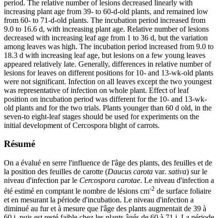
period. The relative number of lesions decreased linearly with
increasing plant age from 39- to 60-d-old plants, and remained low
from 60- to 71-d-old plants. The incubation period increased from
9.0 to 16.6 d, with increasing plant age. Relative number of lesions
decreased with increasing leaf age from 1 to 36 d, but the variation
among leaves was high. The incubation period increased from 9.0 to
18.3 d with increasing leaf age, but lesions on a few young leaves
appeared relatively late. Generally, differences in relative number of
lesions for leaves on different positions for 10- and 13-wk-old plants
were not significant. Infection on all leaves except the two youngest
was representative of infection on whole plant. Effect of leaf
position on incubation period was different for the 10- and 13-wk-
old plants and for the two trials. Plants younger than 60 d old, in the
seven-to eight-leaf stages should be used for experiments on the
initial development of Cercospora blight of carrots.
Résumé
On a évalué en serre l'influence de l'âge des plants, des feuilles et de
la position des feuilles de carotte (
Daucus carota
var
. sativa
) sur le
niveau d'infection par le
Cercospora carotae
. Le niveau d'infection a
-2
été estimé en comptant le nombre de lésions cm
de surface foliaire
et en mesurant la période d'incubation. Le niveau d'infection a
diminué au fur et à mesure que l'âge des plants augmentait de 39 à
60 j, puis est resté faible chez les plants âgés de 60 à 71 j. La période