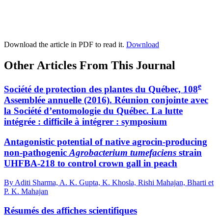
Download the article in PDF to read it.
Download
Other Articles From This Journal
e
Société de protection des plantes du Québec, 108
Assemblée annuelle (2016). Réunion conjointe avec
la Société d’entomologie du Québec. La lutte
intégrée : difficile à intégrer : symposium
Antagonistic potential of native agrocin-producing
non-pathogenic
Agrobacterium tumefaciens
strain
UHFBA-218 to control crown gall in peach
By Aditi Sharma, A. K. Gupta, K. Khosla, Rishi Mahajan, Bharti et
P. K. Mahajan
Résumés des affiches scientifiques