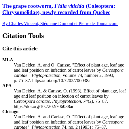
The grape rootworm,
Fidia viticida
(Coleoptera:
Chrysomelidae), newly recorded from Quebec
By Charles Vincent, Stéphane Dumont et Pierre de Tonnancour
Citation Tools
Cite this article
MLA
Van Delden, A. and O. Carisse. "Effect of plant age, leaf age
and leaf position on infection of carrot leaves by
Cercospora
carotae
."
Phytoprotection
, volume 74, number 2, 1993,
p. 75–87. https://doi.org/10.7202/706038ar
APA
Van Delden, A. & Carisse, O. (1993). Effect of plant age, leaf
age and leaf position on infection of carrot leaves by
Cercospora carotae
.
Phytoprotection
,
74
(2), 75–87.
https://doi.org/10.7202/706038ar
Chicago
Van Delden, A. and Carisse, O. "Effect of plant age, leaf age
and leaf position on infection of carrot leaves by
Cercospora
carotae
".
Phytoprotection
74, no. 2 (1993) : 75–87.