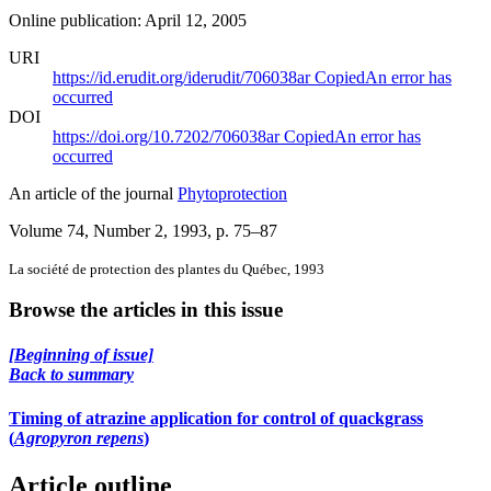
Online publication: April 12, 2005
URI
https://id.erudit.org/iderudit/706038ar
Copied
An error has
occurred
DOI
https://doi.org/10.7202/706038ar
Copied
An error has
occurred
An article of the journal
Phytoprotection
Volume 74, Number 2, 1993
, p. 75–87
La société de protection des plantes du Québec, 1993
Browse the articles in this issue
[Beginning of issue]
Back to summary
Timing of atrazine application for control of quackgrass
(
Agropyron repens
)
Article outline