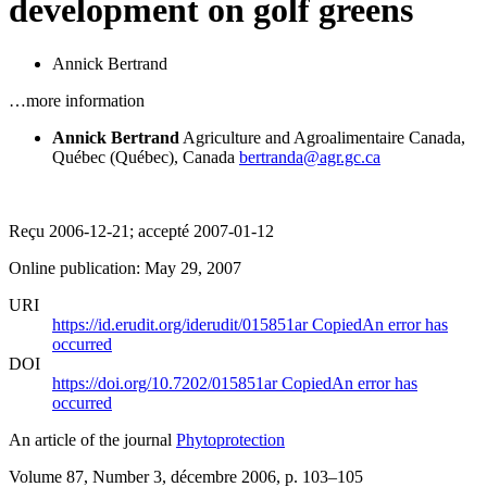
development on golf greens
Annick Bertrand
…more information
Annick Bertrand
Agriculture and Agroalimentaire Canada,
Québec (Québec), Canada
bertranda@agr.gc.ca
Reçu 2006-12-21; accepté 2007-01-12
Online publication: May 29, 2007
URI
https://id.erudit.org/iderudit/015851ar
Copied
An error has
occurred
DOI
https://doi.org/10.7202/015851ar
Copied
An error has
occurred
An article of the journal
Phytoprotection
Volume 87, Number 3, décembre 2006
, p. 103–105