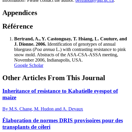
information? Please contact the author:
bertranda@agr.gc.ca
.
Appendices
Référence
Bertrand, A., Y. Castonguay, T. Hsiang, L. Couture, and
J. Dionne. 2006.
Identification of genotypes of annual
bluegrass (
Poa annua
L.) with contrasting resistance to pink
snow mold. Abstracts of the ASA-CSA-ASSA meeting,
November 2006, Indianapolis, USA.
Google Scholar
Other Articles From This Journal
Inheritance of resistance to Kabatielle eyespot of
maize
By M.S. Chang, M. Hudon and A. Devaux
Élaboration de normes DRIS provisoires pour des
transplants de céleri