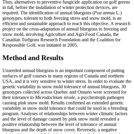
Thus, alternatives to preventive fungicide application on golf greens
in fall, before the installation of winter protection devices, are
required. The identification of annual bluegrass (
Poa annua
L.)
genotypes, tolerant to both freezing stress and snow mold, is an
efficient and sustainable approach to reach this objective. A research
project on the cross-adaptation of annual bluegrass to freezing and
snow mold, involving Agriculture and Agri-Food Canada, the
Canadian Turfgrass Research Foundation and the Coalition for
Responsible Golf, was initiated in 2005.
Method and Results
Unseeded annual bluegrass is an important component of putting
surfaces of golf courses in many regions of Canada and northern
USA, and it is very sensitive to winter stress. In order to evaluate the
genetic variability in snow mold tolerance of annual bluegrass, 30
genotypes collected across Quebec and Ontario were screened for
their tolerance to
Microdochium nivale
, a psychrotroph pathogen
causing pink snow mold. Results confirmed an extended genetic
variability in snow mold tolerance that could be used in a breeding
program. Analyses of relationships between winter climatic factors
and the level of damage caused by pink snow mold revealed a
positive relationship between the level of tolerance of annual
bluegrass and the depth of snow cover. Reversely, a negative