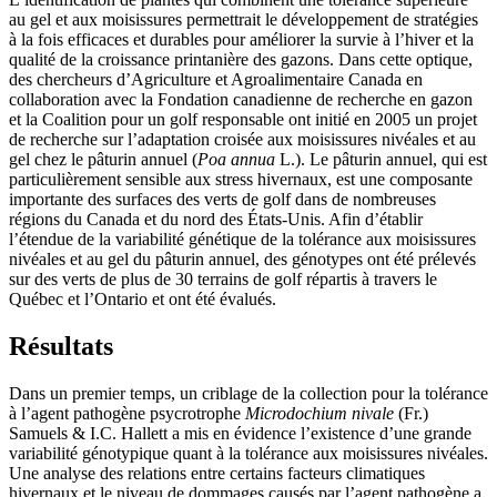
au gel et aux moisissures permettrait le développement de stratégies
à la fois efficaces et durables pour améliorer la survie à l’hiver et la
qualité de la croissance printanière des gazons. Dans cette optique,
des chercheurs d’Agriculture et Agroalimentaire Canada en
collaboration avec la Fondation canadienne de recherche en gazon
et la Coalition pour un golf responsable ont initié en 2005 un projet
de recherche sur l’adaptation croisée aux moisissures nivéales et au
gel chez le pâturin annuel (
Poa annua
L.). Le pâturin annuel, qui est
particulièrement sensible aux stress hivernaux, est une composante
importante des surfaces des verts de golf dans de nombreuses
régions du Canada et du nord des États-Unis. Afin d’établir
l’étendue de la variabilité génétique de la tolérance aux moisissures
nivéales et au gel du pâturin annuel, des génotypes ont été prélevés
sur des verts de plus de 30 terrains de golf répartis à travers le
Québec et l’Ontario et ont été évalués.
Résultats
Dans un premier temps, un criblage de la collection pour la tolérance
à l’agent pathogène psycrotrophe
Microdochium nivale
(Fr.)
Samuels & I.C. Hallett a mis en évidence l’existence d’une grande
variabilité génotypique quant à la tolérance aux moisissures nivéales.
Une analyse des relations entre certains facteurs climatiques
hivernaux et le niveau de dommages causés par l’agent pathogène a