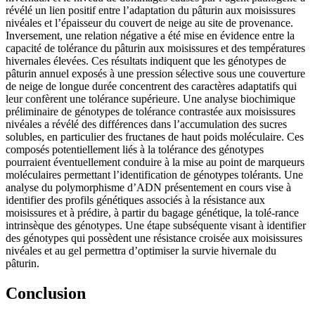
révélé un lien positif entre l’adaptation du pâturin aux moisissures
nivéales et l’épaisseur du couvert de neige au site de provenance.
Inversement, une relation négative a été mise en évidence entre la
capacité de tolérance du pâturin aux moisissures et des températures
hivernales élevées. Ces résultats indiquent que les génotypes de
pâturin annuel exposés à une pression sélective sous une couverture
de neige de longue durée concentrent des caractères adaptatifs qui
leur confèrent une tolérance supérieure. Une analyse biochimique
préliminaire de génotypes de tolérance contrastée aux moisissures
nivéales a révélé des différences dans l’accumulation des sucres
solubles, en particulier des fructanes de haut poids moléculaire. Ces
composés potentiellement liés à la tolérance des génotypes
pourraient éventuellement conduire à la mise au point de marqueurs
moléculaires permettant l’identification de génotypes tolérants. Une
analyse du polymorphisme d’ADN présentement en cours vise à
identifier des profils génétiques associés à la résistance aux
moisissures et à prédire, à partir du bagage génétique, la tolé-rance
intrinsèque des génotypes. Une étape subséquente visant à identifier
des génotypes qui possèdent une résistance croisée aux moisissures
nivéales et au gel permettra d’optimiser la survie hivernale du
pâturin.
Conclusion