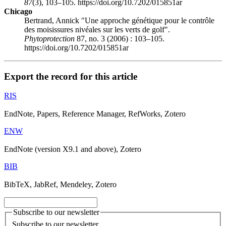
87
(3), 103–105. https://doi.org/10.7202/015851ar
Chicago
Bertrand, Annick "Une approche génétique pour le contrôle
des moisissures nivéales sur les verts de golf".
Phytoprotection
87, no. 3 (2006) : 103–105.
https://doi.org/10.7202/015851ar
Export the record for this article
RIS
EndNote, Papers, Reference Manager, RefWorks, Zotero
ENW
EndNote (version X9.1 and above), Zotero
BIB
BibTeX, JabRef, Mendeley, Zotero
Subscribe to our newsletter
Subscribe to our newsletter