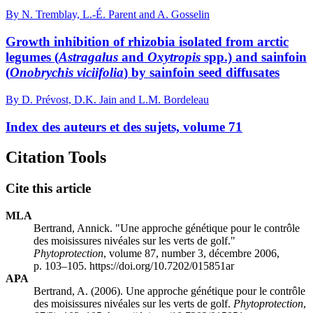
By N. Tremblay, L.-É. Parent and A. Gosselin
Growth inhibition of rhizobia isolated from arctic
legumes (
Astragalus
and
Oxytropis
spp.) and sainfoin
(
Onobrychis viciifolia
) by sainfoin seed diffusates
By D. Prévost, D.K. Jain and L.M. Bordeleau
Index des auteurs et des sujets, volume 71
Citation Tools
Cite this article
MLA
Bertrand, Annick. "Une approche génétique pour le contrôle
des moisissures nivéales sur les verts de golf."
Phytoprotection
, volume 87, number 3, décembre 2006,
p. 103–105. https://doi.org/10.7202/015851ar
APA
Bertrand, A. (2006). Une approche génétique pour le contrôle
des moisissures nivéales sur les verts de golf.
Phytoprotection
,