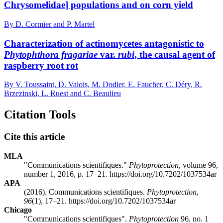
Chrysomelidae] populations and on corn yield
By D. Cormier and P. Martel
Characterization of actinomycetes antagonistic to
Phytophthora fragariae
var.
rubi
, the causal agent of
raspberry root rot
By V. Toussaint, D. Valois, M. Dodier, E. Faucher, C. Déry, R.
Brzezinski, L. Ruest and C. Beaulieu
Citation Tools
Cite this article
MLA
"Communications scientifiques."
Phytoprotection
, volume 96,
number 1, 2016, p. 17–21. https://doi.org/10.7202/1037534ar
APA
(2016). Communications scientifiques.
Phytoprotection
,
96
(1), 17–21. https://doi.org/10.7202/1037534ar
Chicago
"Communications scientifiques".
Phytoprotection
96, no. 1