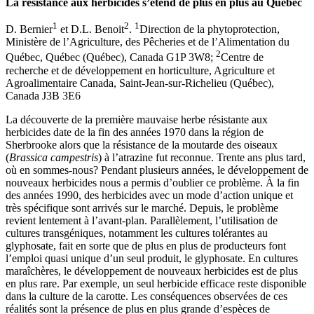
La résistance aux herbicides s’étend de plus en plus au Québec
1
2
1
D. Bernier
et D.L. Benoit
.
Direction de la phytoprotection,
Ministère de l’Agriculture, des Pêcheries et de l’Alimentation du
2
Québec, Québec (Québec), Canada G1P 3W8;
Centre de
recherche et de développement en horticulture, Agriculture et
Agroalimentaire Canada, Saint-Jean-sur-Richelieu (Québec),
Canada J3B 3E6
La découverte de la première mauvaise herbe résistante aux
herbicides date de la fin des années 1970 dans la région de
Sherbrooke alors que la résistance de la moutarde des oiseaux
(
Brassica campestris
) à l’atrazine fut reconnue. Trente ans plus tard,
où en sommes-nous? Pendant plusieurs années, le développement de
nouveaux herbicides nous a permis d’oublier ce problème. À la fin
des années 1990, des herbicides avec un mode d’action unique et
très spécifique sont arrivés sur le marché. Depuis, le problème
revient lentement à l’avant-plan. Parallèlement, l’utilisation de
cultures transgéniques, notamment les cultures tolérantes au
glyphosate, fait en sorte que de plus en plus de producteurs font
l’emploi quasi unique d’un seul produit, le glyphosate. En cultures
maraîchères, le développement de nouveaux herbicides est de plus
en plus rare. Par exemple, un seul herbicide efficace reste disponible
dans la culture de la carotte. Les conséquences observées de ces
réalités sont la présence de plus en plus grande d’espèces de