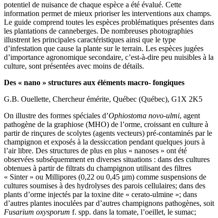
potentiel de nuisance de chaque espèce a été évalué. Cette
information permet de mieux prioriser les interventions aux champs.
Le guide comprend toutes les espèces problématiques présentes dans
les plantations de canneberges. De nombreuses photographies
illustrent les principales caractéristiques ainsi que le type
d’infestation que cause la plante sur le terrain. Les espèces jugées
d’importance agronomique secondaire, c’est-à-dire peu nuisibles à la
culture, sont présentées avec moins de détails.
Des « nano » structures aux éléments macro- fongiques
G.B. Ouellette, Chercheur émérite, Québec (Québec), G1X 2K5
On illustre des formes spéciales d’
Ophiostoma novo-ulmi
, agent
pathogène de la graphiose (MHO) de l’orme, croissant en culture à
partir de rinçures de scolytes (agents vecteurs) pré-contaminés par le
champignon et exposés à la dessiccation pendant quelques jours à
l’air libre. Des structures de plus en plus « nanoses » ont été
observées subséquemment en diverses situations : dans des cultures
obtenues à partir de filtrats du champignon utilisant des filtres
« Sinter » ou Millipores (0,22 ou 0,45 µm) comme suspensions de
cultures soumises à des hydrolyses des parois cellulaires; dans des
plants d’orme injectés par la toxine dite « cerato-ulmine »; dans
d’autres plantes inoculées par d’autres champignons pathogènes, soit
Fusarium oxysporum
f. spp. dans la tomate, l’oeillet, le sumac;