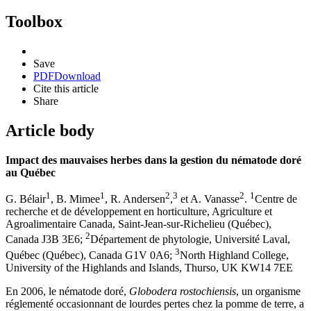
Toolbox
Save
PDF
Download
Cite this article
Share
Article body
Impact des mauvaises herbes dans la gestion du nématode doré
au Québec
1
1
2
3
2
1
G. Bélair
, B. Mimee
, R. Andersen
,
et A. Vanasse
.
Centre de
recherche et de développement en horticulture, Agriculture et
Agroalimentaire Canada, Saint-Jean-sur-Richelieu (Québec),
2
Canada J3B 3E6;
Département de phytologie, Université Laval,
3
Québec (Québec), Canada G1V 0A6;
North Highland College,
University of the Highlands and Islands, Thurso, UK KW14 7EE
En 2006, le nématode doré,
Globodera rostochiensis
, un organisme
réglementé occasionnant de lourdes pertes chez la pomme de terre, a