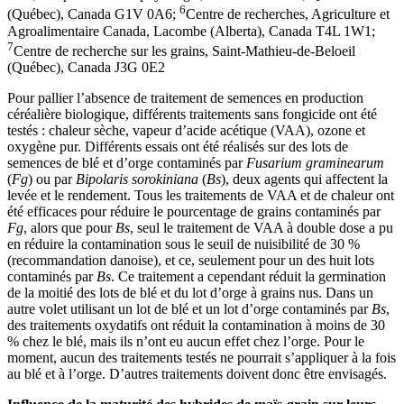
6
(Québec), Canada G1V 0A6;
Centre de recherches, Agriculture et
Agroalimentaire Canada, Lacombe (Alberta), Canada T4L 1W1;
7
Centre de recherche sur les grains, Saint-Mathieu-de-Beloeil
(Québec), Canada J3G 0E2
Pour pallier l’absence de traitement de semences en production
céréalière biologique, différents traitements sans fongicide ont été
testés : chaleur sèche, vapeur d’acide acétique (VAA), ozone et
oxygène pur. Différents essais ont été réalisés sur des lots de
semences de blé et d’orge contaminés par
Fusarium graminearum
(
Fg
) ou par
Bipolaris sorokiniana
(
Bs
), deux agents qui affectent la
levée et le rendement. Tous les traitements de VAA et de chaleur ont
été efficaces pour réduire le pourcentage de grains contaminés par
Fg
, alors que pour
Bs
, seul le traitement de VAA à double dose a pu
en réduire la contamination sous le seuil de nuisibilité de 30 %
(recommandation danoise), et ce, seulement pour un des huit lots
contaminés par
Bs
. Ce traitement a cependant réduit la germination
de la moitié des lots de blé et du lot d’orge à grains nus. Dans un
autre volet utilisant un lot de blé et un lot d’orge contaminés par
Bs
,
des traitements oxydatifs ont réduit la contamination à moins de 30
% chez le blé, mais ils n’ont eu aucun effet chez l’orge. Pour le
moment, aucun des traitements testés ne pourrait s’appliquer à la fois
au blé et à l’orge. D’autres traitements doivent donc être envisagés.