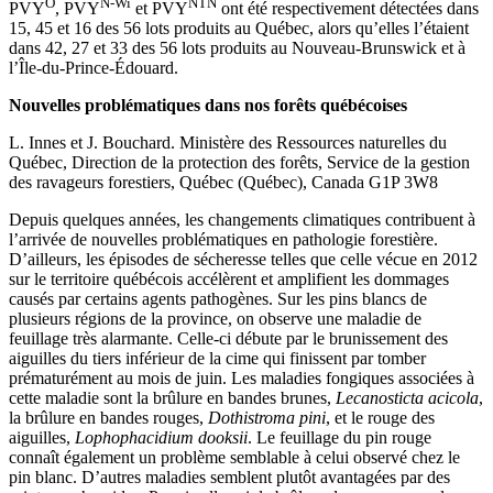
O
N-Wi
NTN
PVY
, PVY
et PVY
ont été respectivement détectées dans
15, 45 et 16 des 56 lots produits au Québec, alors qu’elles l’étaient
dans 42, 27 et 33 des 56 lots produits au Nouveau-Brunswick et à
l’Île-du-Prince-Édouard.
Nouvelles problématiques dans nos forêts québécoises
L. Innes et J. Bouchard. Ministère des Ressources naturelles du
Québec, Direction de la protection des forêts, Service de la gestion
des ravageurs forestiers, Québec (Québec), Canada G1P 3W8
Depuis quelques années, les changements climatiques contribuent à
l’arrivée de nouvelles problématiques en pathologie forestière.
D’ailleurs, les épisodes de sécheresse telles que celle vécue en 2012
sur le territoire québécois accélèrent et amplifient les dommages
causés par certains agents pathogènes. Sur les pins blancs de
plusieurs régions de la province, on observe une maladie de
feuillage très alarmante. Celle-ci débute par le brunissement des
aiguilles du tiers inférieur de la cime qui finissent par tomber
prématurément au mois de juin. Les maladies fongiques associées à
cette maladie sont la brûlure en bandes brunes,
Lecanosticta acicola
,
la brûlure en bandes rouges,
Dothistroma pini
, et le rouge des
aiguilles,
Lophophacidium dooksii
. Le feuillage du pin rouge
connaît également un problème semblable à celui observé chez le
pin blanc. D’autres maladies semblent plutôt avantagées par des