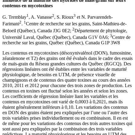
Influence de la maturité des hybrides de maïs-grain sur leurs
contenus en mycotoxines
1
2
3
G. Tremblay
, A. Vanasse
, S. Rioux
et N. Parvarendeh-
2
1
Farimani
.
Centre de recherche sur les grains, Saint-Mathieu-de-
2
Beloeil (Québec), Canada J3G 0E2;
Département de phytologie,
3
Université Laval, Québec (Québec), Canada G1V 0A6;
Centre de
recherche sur les grains, Québec (Québec), Canada G1P 3W8
Les contenus en mycotoxines (désoxynivalénol (DON), fumosinine,
zéaralenone et T2) des grains ont été évalués dans le cadre des essais
de maïs-grain du Réseau grandes cultures du Québec (RGCQ). Des
régressions linéaires ont été établies entre les variables de maturité
physiologique, de besoins en UTM, de présence visuelle de
champignons et de contenus des quatre toxines au cours des années
2010, 2011 et 2012 pour chacune des trois zones de production. Les
contenus en toxines ont fluctué selon les années et selon les zones.
Les coefficients de régression linéaire liant les variables et les
contenus en mycotoxines ont varié de 0,0003 à 0,2021, mais ils
étaient généralement inférieurs à 0,10. Les variations des contenus
en DON des grains étaient peu expliquées par l’une ou l’autre des
trois variables prises individuellement ou en combinaison. Il en est
de même pour les variations des contenus des trois autres toxines qui
sont aussi peu expliquées par la combinaison des trois variables
prédictives. La maturité physiologique et les besoins en UTM des