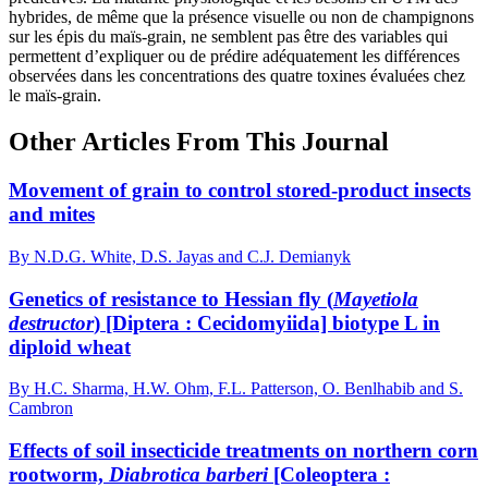
hybrides, de même que la présence visuelle ou non de champignons
sur les épis du maïs-grain, ne semblent pas être des variables qui
permettent d’expliquer ou de prédire adéquatement les différences
observées dans les concentrations des quatre toxines évaluées chez
le maïs-grain.
Other Articles From This Journal
Movement of grain to control stored-product insects
and mites
By N.D.G. White, D.S. Jayas and C.J. Demianyk
Genetics of resistance to Hessian fly (
Mayetiola
destructor
) [Diptera : Cecidomyiida] biotype L in
diploid wheat
By H.C. Sharma, H.W. Ohm, F.L. Patterson, O. Benlhabib and S.
Cambron
Effects of soil insecticide treatments on northern corn
rootworm,
Diabrotica barberi
[Coleoptera :