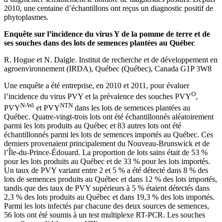
2010, une centaine d’échantillons ont reçus un diagnostic positif de
phytoplasmes.
Enquête sur l’incidence du virus Y de la pomme de terre et de
ses souches dans des lots de semences plantées au Québec
R. Hogue et N. Daigle. Institut de recherche et de développement en
agroenvironnement (IRDA), Québec (Québec), Canada G1P 3W8
Une enquête a été entreprise, en 2010 et 2011, pour évaluer
O
l’incidence du virus PVY et la prévalence des souches PVY
,
N-Wi
NTN
PVY
et PVY
dans les lots de semences plantées au
Québec. Quatre-vingt-trois lots ont été échantillonnés aléatoirement
parmi les lots produits au Québec et 83 autres lots ont été
échantillonnés parmi les lots de semences importés au Québec. Ces
derniers provenaient principalement du Nouveau-Brunswick et de
l’Île-du-Prince-Édouard. La proportion de lots sains était de 53 %
pour les lots produits au Québec et de 33 % pour les lots importés.
Un taux de PVY variant entre 2 et 5 % a été détecté dans 8 % des
lots de semences produits au Québec et dans 12 % des lots importés,
tandis que des taux de PVY supérieurs à 5 % étaient détectés dans
2,3 % des lots produits au Québec et dans 19,3 % des lots importés.
Parmi les lots infectés par chacune des deux sources de semences,
56 lots ont été soumis à un test multiplexe RT-PCR. Les souches