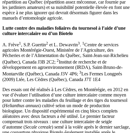
répartition au Québec (répartition assez méconnue, car fournie par
les jardiniers amateurs) et sa nuisibilité potentielle élevée en font une
espèce à ne plus ignorer qui devrait désormais figurer dans les
manuels d’entomologie agricole.
Lutte contre des maladies foliaires du tournesol à l’aide d’une
culture intercalaire ou d’un Biotelo
1
2
3
1
A. Frève
, S.P. Guertin
et L. Dewavrin
.
Centre de services
agricoles Montérégie-Ouest, Ministère de l’Agriculture, des
Pêcheries et de l’Alimentation du Québec, Saint-Jean-sur-Richelieu
2
(Québec), Canada J3B 2C2;
Institut de recherche et de
développement en agroenvironnement (IRDA), Saint-Bruno-de-
3
Montarville (Québec), Canada J3V 4P6;
Les Fermes Longprés
(2009) Ltée, Les Cèdres (Québec), Canada J7T 1E4
Des essais ont été réalisés à Les Cèdres, en Montérégie, en 2012 en
vue d’évaluer l’utilisation d’une culture intercalaire comme moyen
pour lutter contre les maladies du feuillage et des tiges du tournesol
(
Helianthus annuus
) cultivé selon un mode de production
biologique. Un dispositif expérimental en cinq blocs complets
aléatoires avec deux facteurs a été utilisé. Le premier facteur
comprenait trois niveaux : une culture intercalaire de seigle
d’automne (
Secale cereale
) semé à la volée après le dernier sarclage,
une couverture physique Biotelo également installée après le