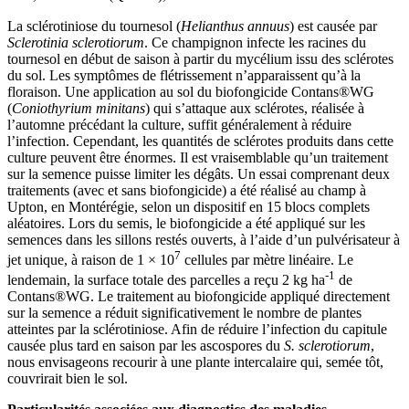
La sclérotiniose du tournesol (
Helianthus annuus
) est causée par
Sclerotinia sclerotiorum
. Ce champignon infecte les racines du
tournesol en début de saison à partir du mycélium issu des sclérotes
du sol. Les symptômes de flétrissement n’apparaissent qu’à la
floraison. Une application au sol du biofongicide Contans®WG
(
Coniothyrium minitans
) qui s’attaque aux sclérotes, réalisée à
l’automne précédant la culture, suffit généralement à réduire
l’infection. Cependant, les quantités de sclérotes produits dans cette
culture peuvent être énormes. Il est vraisemblable qu’un traitement
sur la semence puisse limiter les dégâts. Un essai comprenant deux
traitements (avec et sans biofongicide) a été réalisé au champ à
Upton, en Montérégie, selon un dispositif en 15 blocs complets
aléatoires. Lors du semis, le biofongicide a été appliqué sur les
semences dans les sillons restés ouverts, à l’aide d’un pulvérisateur à
7
jet unique, à raison de 1 × 10
cellules par mètre linéaire. Le
-1
lendemain, la surface totale des parcelles a reçu 2 kg ha
de
Contans®WG. Le traitement au biofongicide appliqué directement
sur la semence a réduit significativement le nombre de plantes
atteintes par la sclérotiniose. Afin de réduire l’infection du capitule
causée plus tard en saison par les ascospores du
S. sclerotiorum
,
nous envisageons recourir à une plante intercalaire qui, semée tôt,
couvrirait bien le sol.