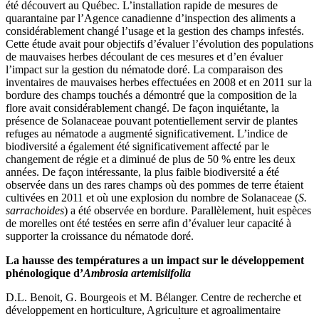
été découvert au Québec. L’installation rapide de mesures de
quarantaine par l’Agence canadienne d’inspection des aliments a
considérablement changé l’usage et la gestion des champs infestés.
Cette étude avait pour objectifs d’évaluer l’évolution des populations
de mauvaises herbes découlant de ces mesures et d’en évaluer
l’impact sur la gestion du nématode doré. La comparaison des
inventaires de mauvaises herbes effectuées en 2008 et en 2011 sur la
bordure des champs touchés a démontré que la composition de la
flore avait considérablement changé. De façon inquiétante, la
présence de Solanaceae pouvant potentiellement servir de plantes
refuges au nématode a augmenté significativement. L’indice de
biodiversité a également été significativement affecté par le
changement de régie et a diminué de plus de 50 % entre les deux
années. De façon intéressante, la plus faible biodiversité a été
observée dans un des rares champs où des pommes de terre étaient
cultivées en 2011 et où une explosion du nombre de Solanaceae (
S.
sarrachoides
) a été observée en bordure. Parallèlement, huit espèces
de morelles ont été testées en serre afin d’évaluer leur capacité à
supporter la croissance du nématode doré.
La hausse des températures a un impact sur le développement
phénologique d’
Ambrosia artemisiifolia
D.L. Benoit, G. Bourgeois et M. Bélanger. Centre de recherche et
développement en horticulture, Agriculture et agroalimentaire