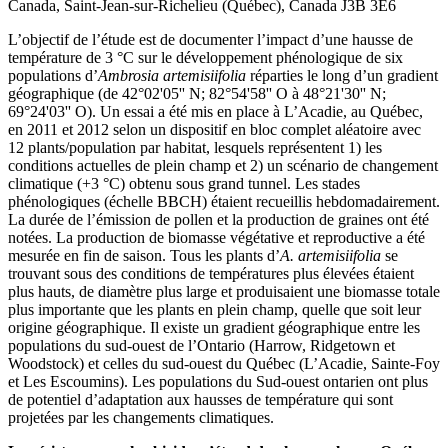
Canada, Saint-Jean-sur-Richelieu (Québec), Canada J3B 3E6
L’objectif de l’étude est de documenter l’impact d’une hausse de
température de 3 °C sur le développement phénologique de six
populations d’
Ambrosia artemisiifolia
réparties le long d’un gradient
géographique (de 42°02'05'' N; 82°54'58'' O à 48°21'30'' N;
69°24'03'' O). Un essai a été mis en place à L’Acadie, au Québec,
en 2011 et 2012 selon un dispositif en bloc complet aléatoire avec
12 plants/population par habitat, lesquels représentent 1) les
conditions actuelles de plein champ et 2) un scénario de changement
climatique (+3 °C) obtenu sous grand tunnel. Les stades
phénologiques (échelle BBCH) étaient recueillis hebdomadairement.
La durée de l’émission de pollen et la production de graines ont été
notées. La production de biomasse végétative et reproductive a été
mesurée en fin de saison. Tous les plants d’
A. artemisiifolia
se
trouvant sous des conditions de températures plus élevées étaient
plus hauts, de diamètre plus large et produisaient une biomasse totale
plus importante que les plants en plein champ, quelle que soit leur
origine géographique. Il existe un gradient géographique entre les
populations du sud-ouest de l’Ontario (Harrow, Ridgetown et
Woodstock) et celles du sud-ouest du Québec (L’Acadie, Sainte-Foy
et Les Escoumins). Les populations du Sud-ouest ontarien ont plus
de potentiel d’adaptation aux hausses de température qui sont
projetées par les changements climatiques.