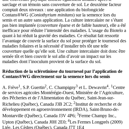
sarclage et un témoin sans couverture de sol. Le deuxième facteur
comptait deux niveaux : une application du biofongicide
Contans®WG (
Coniothyrium minitans
) sur la semence lors du
semis et un autre sans application. La culture intercalaire ne s’étant
pas bien implantée (couverture éparse et de faible hauteur), elle a été
inefficace pour réduire l’intensité des maladies. L’usage du Biotelo a
quant à lui réduit la gravité des maladies. Ce résultat fait ressortir
l’avantage de couvrir la surface du sol pour protéger le tournesol des
maladies foliaires et la nécessité d’installer très tôt une telle
couverture quelle qu’elle soit. Une culture intercalaire doit donc être
semée tôt et bien couvrir le sol afin d’avoir un impact sur les
maladies dont l’inoculum provient de la surface du sol.
Réduction de la sclérotiniose du tournesol par l’application de
Contans®WG directement sur la semence lors du semis
1
2
3
4
1
A. Frève
, S.P. Guertin
, C. Champigny
et L. Dewavrin
.
Centre
de services agricoles Montérégie-Ouest, Ministère de l’Agriculture,
des Pêcheries et de l’Alimentation du Québec, Saint-Jean-sur-
2
Richelieu (Québec), Canada J3B 2C2;
Institut de recherche et de
développement en agroenvironnement (IRDA), Saint-Bruno-de-
3
Montarville (Québec), Canada J3V 4P6;
Ferme Champy Inc.,
4
Upton (Québec), Canada J0H 2E0;
Les Fermes Longprés (2009)
Ltée, Les Cèdres (Québec), Canada J7T 1E4