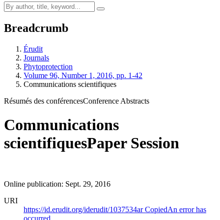
Breadcrumb
Érudit
Journals
Phytoprotection
Volume 96, Number 1, 2016, pp. 1-42
Communications scientifiques
Résumés des conférences
Conference Abstracts
Communications
scientifiques
Paper Session
Online publication: Sept. 29, 2016
URI
https://id.erudit.org/iderudit/1037534ar
Copied
An error has
occurred