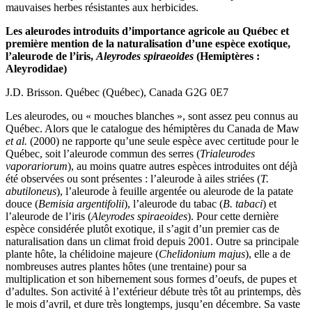
mauvaises herbes résistantes aux herbicides.
Les aleurodes introduits d’importance agricole au Québec et
première mention de la naturalisation d’une espèce exotique,
l’aleurode de l’iris,
Aleyrodes spiraeoides
(Hemiptères :
Aleyrodidae)
J.D. Brisson. Québec (Québec), Canada G2G 0E7
Les aleurodes, ou « mouches blanches », sont assez peu connus au
Québec. Alors que le catalogue des hémiptères du Canada de Maw
et al.
(2000) ne rapporte qu’une seule espèce avec certitude pour le
Québec, soit l’aleurode commun des serres (
Trialeurodes
vaporariorum
), au moins quatre autres espèces introduites ont déjà
été observées ou sont présentes : l’aleurode à ailes striées (
T.
abutiloneus
), l’aleurode à feuille argentée ou aleurode de la patate
douce (
Bemisia argentifolii
), l’aleurode du tabac (
B. tabaci
) et
l’aleurode de l’iris (
Aleyrodes spiraeoides
). Pour cette dernière
espèce considérée plutôt exotique, il s’agit d’un premier cas de
naturalisation dans un climat froid depuis 2001. Outre sa principale
plante hôte, la chélidoine majeure (
Chelidonium majus
), elle a de
nombreuses autres plantes hôtes (une trentaine) pour sa
multiplication et son hibernement sous formes d’oeufs, de pupes et
d’adultes. Son activité à l’extérieur débute très tôt au printemps, dès
le mois d’avril, et dure très longtemps, jusqu’en décembre. Sa vaste