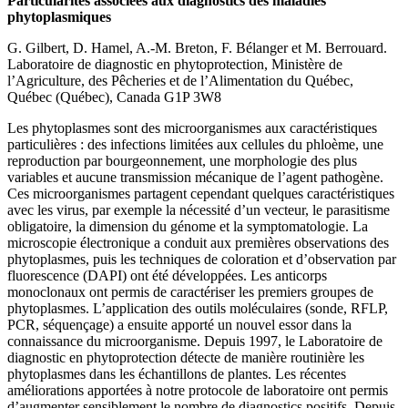
Particularités associées aux diagnostics des maladies
phytoplasmiques
G. Gilbert, D. Hamel, A.-M. Breton, F. Bélanger et M. Berrouard.
Laboratoire de diagnostic en phytoprotection, Ministère de
l’Agriculture, des Pêcheries et de l’Alimentation du Québec,
Québec (Québec), Canada G1P 3W8
Les phytoplasmes sont des microorganismes aux caractéristiques
particulières : des infections limitées aux cellules du phloème, une
reproduction par bourgeonnement, une morphologie des plus
variables et aucune transmission mécanique de l’agent pathogène.
Ces microorganismes partagent cependant quelques caractéristiques
avec les virus, par exemple la nécessité d’un vecteur, le parasitisme
obligatoire, la dimension du génome et la symptomatologie. La
microscopie électronique a conduit aux premières observations des
phytoplasmes, puis les techniques de coloration et d’observation par
fluorescence (DAPI) ont été développées. Les anticorps
monoclonaux ont permis de caractériser les premiers groupes de
phytoplasmes. L’application des outils moléculaires (sonde, RFLP,
PCR, séquençage) a ensuite apporté un nouvel essor dans la
connaissance du microorganisme. Depuis 1997, le Laboratoire de
diagnostic en phytoprotection détecte de manière routinière les
phytoplasmes dans les échantillons de plantes. Les récentes
améliorations apportées à notre protocole de laboratoire ont permis
d’augmenter sensiblement le nombre de diagnostics positifs. Depuis