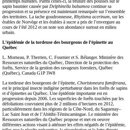
printemps humides. Parmi celles-ci, la brûlure des pousses sur le
sapin baumier causée par
Delphinella balsamea
continue sa
progression et sa présence est maintenant remarquée sur l’ensemble
des territoires. La tache goudronneuse,
Rhytisma acerinum
, sur les
érables de Norvège et les érables à sucre a pris de l’envergure au
cours de l’été 2012 et on note son abondance surtout en milieu
urbain.
L’épidémie de la tordeuse des bourgeons de l’épinette au
Québec
L. Morneau, P. Therrien, C. Fournier et S. Bélanger. Ministère des
Ressources naturelles du Québec, Direction de la protection des
forêts, Service de la gestion des ravageurs forestiers, Québec
(Québec), Canada G1P 3W8
La tordeuse des bourgeons de l’épinette,
Choristoneura fumiferana
,
est le principal insecte indigène perturbateur dans les forêts de sapins
et d’épinettes au Québec. Une épidémie importante est en
progression depuis 2006. Les superficies de forêts touchées par les
défoliations couvraient plus de 2 millions d’hectares en 2012,
particulièrement dans les régions de la Côte-Nord, du Saguenay–
Lac Saint Jean et de l’Abitibi-Témiscamingue. Le ministère des
Ressources naturelles du Québec propose et met en oeuvre
différentes actions visant à atténuer les effets négatifs de l’épidémie,
telles que la récolte préventive, la récupération et la lutte directe.