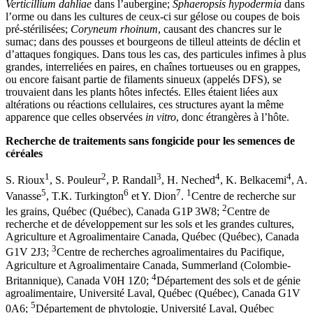
Verticillium dahliae
dans l’aubergine;
Sphaeropsis hypodermia
dans
l’orme ou dans les cultures de ceux-ci sur gélose ou coupes de bois
pré-stérilisées;
Coryneum rhoinum
, causant des chancres sur le
sumac; dans des pousses et bourgeons de tilleul atteints de déclin et
d’attaques fongiques. Dans tous les cas, des particules infimes à plus
grandes, interreliées en paires, en chaînes tortueuses ou en grappes,
ou encore faisant partie de filaments sinueux (appelés DFS), se
trouvaient dans les plants hôtes infectés. Elles étaient liées aux
altérations ou réactions cellulaires, ces structures ayant la même
apparence que celles observées
in
vitro
, donc étrangères à l’hôte.
Recherche de traitements sans fongicide pour les semences de
céréales
1
2
3
4
4
S. Rioux
, S. Pouleur
, P. Randall
, H. Neched
, K. Belkacemi
, A.
5
6
7
1
Vanasse
, T.K. Turkington
et Y. Dion
.
Centre de recherche sur
2
les grains, Québec (Québec), Canada G1P 3W8;
Centre de
recherche et de développement sur les sols et les grandes cultures,
Agriculture et Agroalimentaire Canada, Québec (Québec), Canada
3
G1V 2J3;
Centre de recherches agroalimentaires du Pacifique,
Agriculture et Agroalimentaire Canada, Summerland (Colombie-
4
Britannique), Canada V0H 1Z0;
Département des sols et de génie
agroalimentaire, Université Laval, Québec (Québec), Canada G1V
5
0A6;
Département de phytologie, Université Laval, Québec